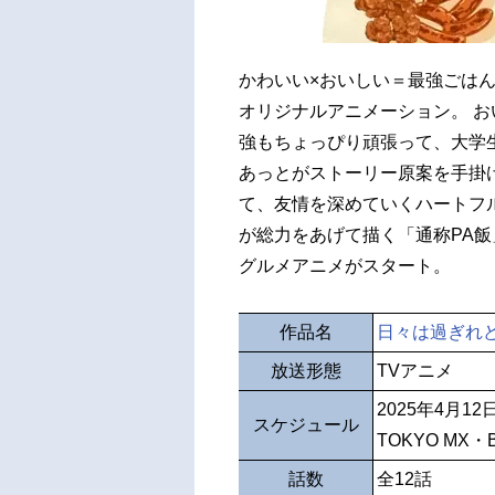
かわいい×おいしい＝最強ごはん
オリジナルアニメーション。 
強もちょっぴり頑張って、大学
あっとがストーリー原案を手掛
て、友情を深めていくハートフ
が総力をあげて描く「通称PA飯
グルメアニメがスタート。
作品名
日々は過ぎれ
放送形態
TVアニメ
2025年4月1
スケジュール
TOKYO MX・
話数
全12話