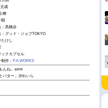
川元成
村上瞭
一朗
集：髙橋歩
：グッド・ジョブTOKYO
寺たけし
実
ジックカプセル
ン制作：
P.A.WORKS
もんね」asmi
汁とバター」汐れいら