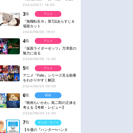
2024/03/11 16:00
3
位
アニメ
『無職転生Ⅲ』第7話あらすじ＆
場面カット
2026/08/05 19:01
4
位
アニメ
『仮面ライダーゼッツ』万津莫の
魅力に迫る
2026/08/05 12:00
5
位
アニメ
アニメ『Fate』シリーズ見る順番
をわかりやすく解説
2024/05/23 00:00
6
位
映画
『映画ちいかわ』島二郎の正体を
考える【考察・レビュー】
2026/08/03 12:00
7
位
マンガ・ラノベ
【今週の『ハンター×ハンタ