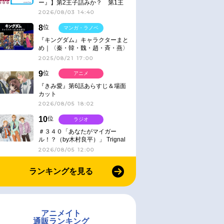
ー』】第2王子詰みか？ 第1王
子と第4王子が対峙「発令」＜
2026/08/03 14:40
No.416＞
8
位
マンガ・ラノベ
『キングダム』キャラクターまと
め｜〈秦・韓・魏・趙・斉・燕〉
2025/08/21 17:00
9
位
アニメ
『きみ愛』第6話あらすじ＆場面
カット
2026/08/05 18:02
10
位
ラジオ
＃３４０「あなたがマイガー
ル！？（by木村良平）」 Trignal
のキラキラ☆ビートＲ
2026/08/05 12:00
ランキングを見る
アニメイト
通販ランキング