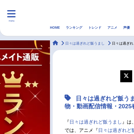
menu
HOME
ランキング
トレンド
アニメ
声優
HOME
ランキング
アニ
animateTimes
日々は過ぎれど飯うまし
日々は過ぎれ
マンガ・ラノベ
ゲーム・アプリ
音楽
最新記事一覧
アニメ記事一覧
日々は過ぎれど飯う
声優記事一覧
物・動画配信情報・202
『
日々は過ぎれど飯うまし
』は
では、アニメ『
日々は過ぎれど