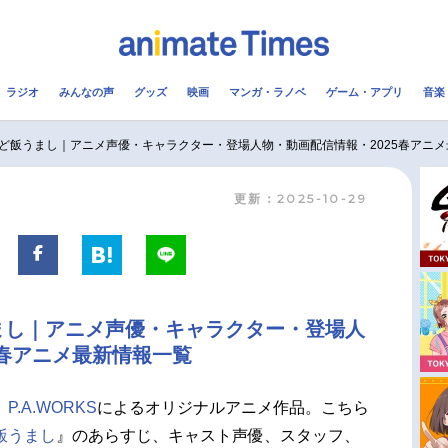
ラジオ
みんなの声
グッズ
映画
マンガ・ラノベ
ゲーム・アプリ
音楽
メ
声優
ラジオ
み
ど飯うまし｜アニメ声優・キャラクター・登場人物・動画配信情報・2025春アニ
更新：2025-10-29
コスプレ
2.5次元
配信
アニメ映画一覧
今期アニメ曜日別一覧
実写化映画一覧
春アニメ
まし｜アニメ声優・キャラクター・登場人
男性声優/女性声優一覧
夏アニメ
5春アニメ最新情報一覧
FOLLOW US
、
P.A.WORKS
によるオリジナルアニメ作品。こちら
飯うまし
』のあらすじ、キャスト声優、スタッフ、