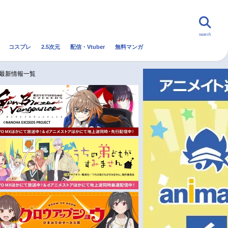
search
コスプレ
2.5次元
配信・Vtuber
無料マンガ
んなの声
グッズ
映画
メ最新情報一覧
・Vtuber
トレンド
無料マンガ
秋アニメ
冬アニメ