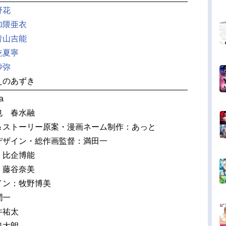
野花
加隈亜衣
青山吉能
乾夏寧
紗弥
えのあずき
a
也 春水融
＆ストーリー原案・漫画ネーム制作：あっと
デザイン・総作画監督：満田一
：比企博能
：藤谷奈美
イン：牧野博美
潤一
井祐太
口大朗