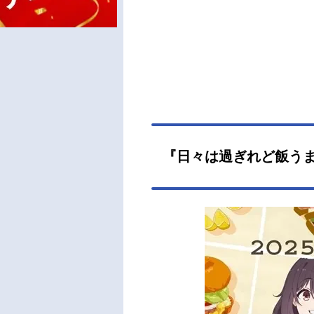
『日々は過ぎれど飯う