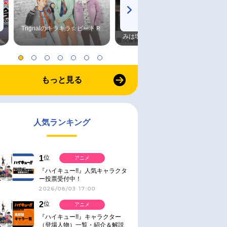
Trignalのキラキラ☆ビートＲ
森久保祥太郎×浪川大輔 つま
みは塩だけ
もっと見る
人気ランキング
1
位
アニメ
『ハイキュー!!』人気キャラクタ
ー投票受付中！
2026/08/03 17:00
2
位
アニメ
『ハイキュー!!』キャラクター
（登場人物）一覧・紹介＆解説