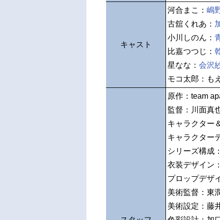
河合まこ：
嶋
古舘くれあ：
小川しのん：
キャスト
比嘉つつじ：
星なな：
会沢
モコ太郎：も
原作：team ap
監督：川面真
キャラクター
キャラクター
シリーズ構成
衣装デザイン
プロップデザ
美術監督：東
美術設定：藤
スタッフ
色彩設計：加