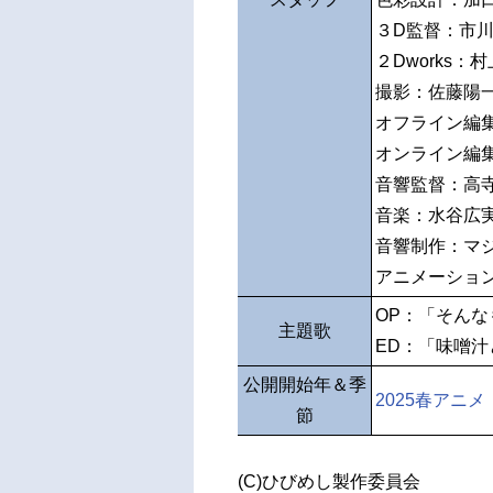
３D監督：市
２Dworks：
撮影：佐藤陽
オフライン編
オンライン編集
音響監督：高
音楽：水谷広
音響制作：マ
アニメーショ
OP：「そんな
主題歌
ED：「味噌
公開開始年＆季
2025春アニメ
節
(C)ひびめし製作委員会