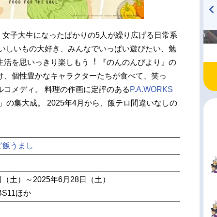
高橋美紀のおんぷの気持ち
TVアニメ『戦隊大失格』
 女子大生になったばかりの5人が繰り広げる日常系
♪ in アニメイトタイムズ
radio 大直会 2nd season
おいしいもの大好き、みんなでいっぱい遊びたい、勉
生活を思いっきり楽しもう︕ 『のんのんびより』の
け、個性豊かなキャラクターたちが食べて、笑っ
ルコメディ。 料理の作画に定評のある
P.A.WORKS
」の集大成。 2025年4月から、飯テロ間違いなしの
ど飯うまし
2日（土）～2025年6月28日（土）
BS11ほか