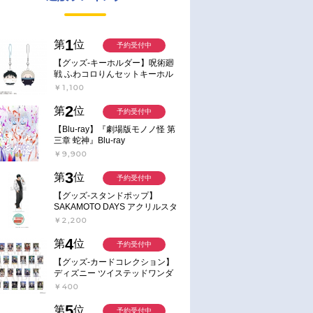
1
第
位
予約受付中
【グッズ-キーホルダー】呪術廻
戦 ふわコロりんセットキーホル
ダー【アニメイト特典付】
￥1,100
2
第
位
予約受付中
【Blu-ray】『劇場版モノノ怪 第
三章 蛇神』Blu-ray
￥9,900
3
第
位
予約受付中
【グッズ-スタンドポップ】
SAKAMOTO DAYS アクリルスタ
ンド～Sunny Afternoon～ 4.南雲
￥2,200
4
第
位
予約受付中
【グッズ-カードコレクション】
ディズニー ツイステッドワンダ
ーランド ランダムカードコレク
￥400
ション クラブ・ウェアver.
5
第
位
予約受付中