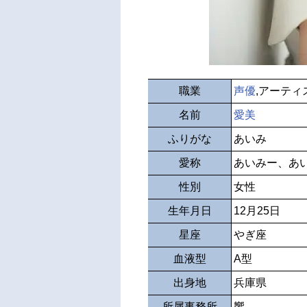
職業
声優
,アーティ
名前
愛美
ふりがな
あいみ
愛称
あいみー、あ
性別
女性
生年月日
12月25日
星座
やぎ座
血液型
A型
出身地
兵庫県
所属事務所
響