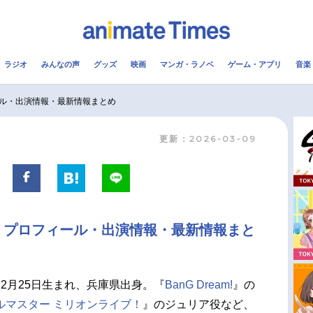
ラジオ
みんなの声
グッズ
映画
マンガ・ラノベ
ゲーム・アプリ
音楽
メ
声優
ラジオ
み
ル・出演情報・最新情報まとめ
更新：2026-03-09
コスプレ
2.5次元
配信
アニメ映画一覧
今期アニメ曜日別一覧
実写化映画一覧
春アニメ
・プロフィール・出演情報・最新情報まと
男性声優/女性声優一覧
夏アニメ
FOLLOW US
2月25日生まれ、兵庫県出身。『
BanG Dream!
』の
ルマスター ミリオンライブ！
』のジュリア役など、