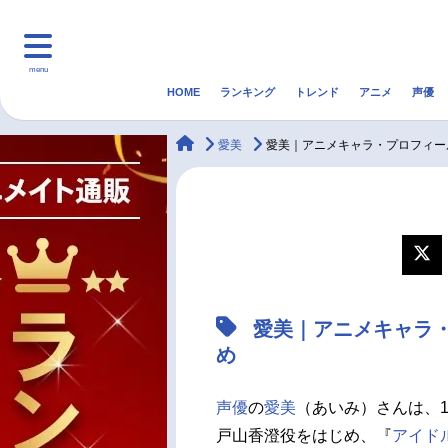
menu
HOME
ランキング
トレンド
アニメ
声優
HOME
ランキング
アニ
animateTimes
愛美
愛美｜アニメキャラ・プロフィー
マンガ・ラノベ
ゲーム・アプリ
音楽
最新記事一覧
アニメ記事一覧
愛美｜アニメキャラ
声優記事一覧
め
声優
の
愛美
（あいみ）さんは、1
戸山香澄役をはじめ、『
アイド