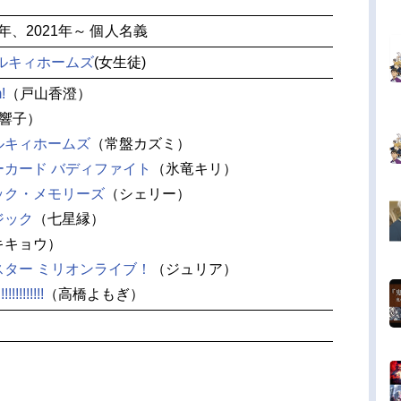
5年、2021年～ 個人名義
ルキィホームズ
(女生徒)
!
（戸山香澄）
響子）
ルキィホームズ
（常盤カズミ）
ーカード バディファイト
（氷竜キリ）
ック・メモリーズ
（シェリー）
ジック
（七星縁）
キキョウ）
スター ミリオンライブ！
（ジュリア）
!!!!!!!
（高橋よもぎ）