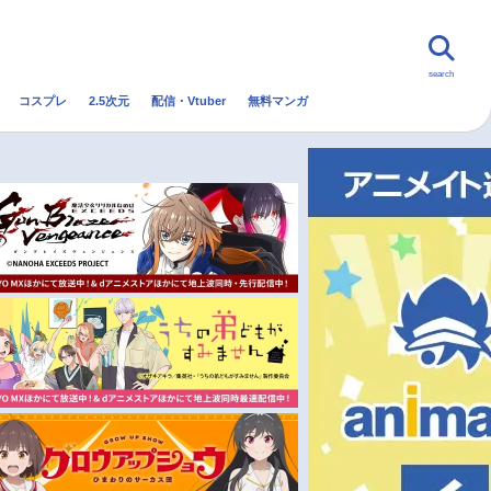
search
コスプレ
2.5次元
配信・Vtuber
無料マンガ
んなの声
グッズ
映画
・Vtuber
トレンド
無料マンガ
秋アニメ
冬アニメ