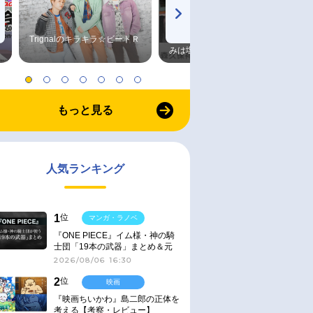
Trignalのキラキラ☆ビートＲ
森久保祥太郎×浪川大輔 つま
みは塩だけ
もっと見る
人気ランキング
1
位
マンガ・ラノベ
『ONE PIECE』イム様・神の騎
士団「19本の武器」まとめ＆元
ネタ
2026/08/06 16:30
2
位
映画
『映画ちいかわ』島二郎の正体を
考える【考察・レビュー】