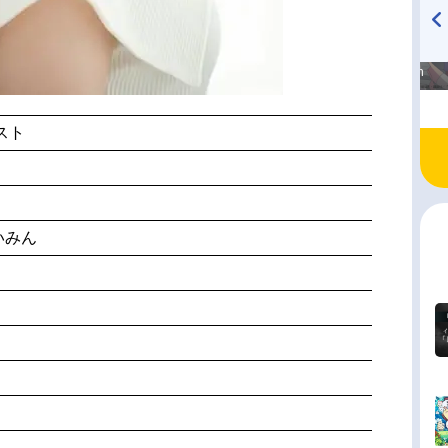
高橋美紀のおんぷの気持ち
TVアニメ『戦隊大失格』
♪ in アニメイトタイムズ
radio 大直会 2nd season
スト
いみん