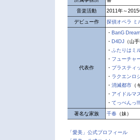
音楽活動
2011年～201
デビュー作
探偵オペラ ミ
・
BanG Dream
・
D4DJ
（山手
・
ふたりはミ
・
フューチャ
代表作
・
プラスティ
・
ラクエンロ
・
消滅都市
（
・
アイドルマ
・
てっぺんっ!!!!!!!!
著名な家族
千春
（妹）
「愛美」公式プロフィール