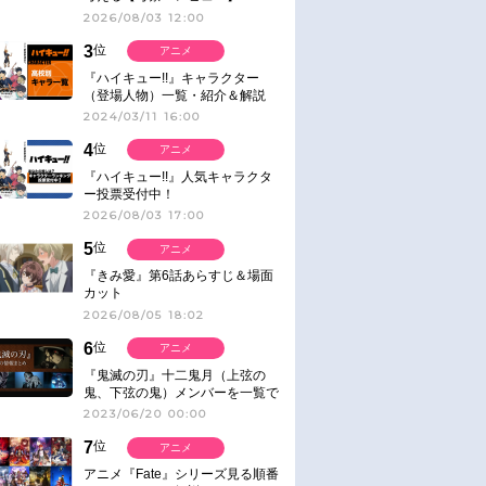
2026/08/03 12:00
3
位
アニメ
『ハイキュー!!』キャラクター
（登場人物）一覧・紹介＆解説
2024/03/11 16:00
4
位
アニメ
『ハイキュー!!』人気キャラクタ
ー投票受付中！
2026/08/03 17:00
5
位
アニメ
『きみ愛』第6話あらすじ＆場面
カット
2026/08/05 18:02
6
位
アニメ
『鬼滅の刃』十二鬼月（上弦の
鬼、下弦の鬼）メンバーを一覧で
紹介＆解説（登場鬼の情報まと
2023/06/20 00:00
め）
7
位
アニメ
アニメ『Fate』シリーズ見る順番