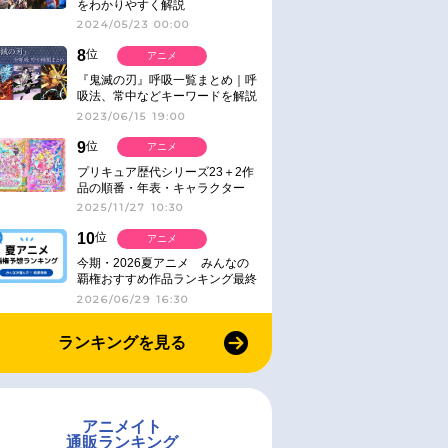
をわかりやすく解説
2024/05/23 00:00
8
位
アニメ
『鬼滅の刃』呼吸一覧まとめ｜呼
吸法、常中などキーワードを解説
2023/06/15 19:00
9
位
アニメ
プリキュア歴代シリーズ23＋2作
品の順番・年表・キャラクター
【2025年版】
2025/11/27 10:30
10
位
アニメ
今期・2026夏アニメ みんなの
覇権おすすめ作品ランキング最終
結果発表！
2026/06/29 16:30
ランキングを見る
アニメイト
通販ランキング