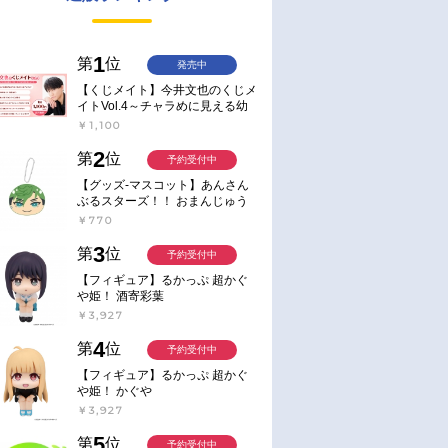
1
第
位
発売中
【くじメイト】今井文也のくじメ
イトVol.4～チャラめに見える幼
馴染、実は一途で独占欲が強いん
￥1,100
です～
2
第
位
予約受付中
【グッズ-マスコット】あんさん
ぶるスターズ！！ おまんじゅう
にぎにぎマスコット ねくすと2
￥770
Hbox
3
第
位
予約受付中
【フィギュア】るかっぷ 超かぐ
や姫！ 酒寄彩葉
￥3,927
4
第
位
予約受付中
【フィギュア】るかっぷ 超かぐ
や姫！ かぐや
￥3,927
5
第
位
予約受付中