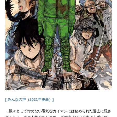
渉ホロホロ：うえだゆうじコロロ：
中島愛ファウストⅧ世：子安武人リ
ゼルグ・ダイゼル：沢海陽子チョコ
ラブ・マクダネル：くまいもとこパ
スカル・アバフ：喜多村英梨アイア
ンメイデン・ジャンヌ：堀江由衣マ
ルコ：中村悠一ジョン・デンバッ
ト：小西克幸ラーキ・ディラック：
高口公介ポーフ・グリフィス：宮園
拓夢クリス・ブンスター：最上嗣生
ケビン・メンデル：高木渉ミイネ・
モンゴメリ：永井真里子玉村たま
お：水樹奈々ポンチ：宮園拓夢コン
チ：観世智顕道潤：根谷美智子李白
竜：櫻井トオル道円：手塚秀彰ピリ
カ：日...
[ みんなの声（2021年更新）]
・飄々として憎めない陽気なカイマンには秘められた過去に隠さ