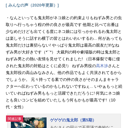
[ みんなの声（2020年更新）]
・なんといっても鬼太郎がネコ娘との約束よりもねずみ男との虫
取りへ行っちゃう程の仲の良さが最高です 他期と比べて出番は
少なめだけども出てくる度にネコ娘には引っかかれるわ鬼太郎と
は楽しそうに話すわ横丁の皆とはわいわいするわ... 何があっても
鬼太郎だけは裏切らない! やっぱり鬼太郎は最高の親友だﾖ!なね
ずみ男が大好きです（*´`*） 大裁判の時や劇場版の時は鬼太郎と
ねずみ男との熱い友情を見せてくれました! （日本爆裂で毒に侵
された鬼太郎の対処はとくに必見!） ねずみ男役の
高木渉
さんと
鬼太郎役の高山みなみさん、他の作品でもよく共演されてるから
でしょうか。 元々持ってる素での仲の良さがそのまんまキャラ
クターへ伝わっているのかもしれないですねぇ... いやぁもっと続
いていればねずみ男ももっと活躍できただろうに! 何気にネコ娘
とも良いコンビを組めていたしもう何もかもが最高です!（10
代・女性）
関連記事
ゲゲゲの鬼太郎（第5期）
みなさんの回りで不思議で奇妙なこ