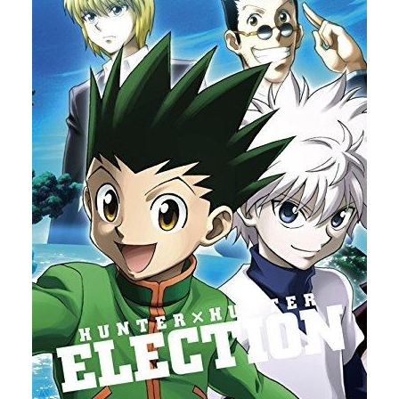
長をはじめ、ユニークな先生や上級
生、ちょっと手ごわい「くの一教
室」の女の子たちや忍犬ヘムヘムな
どがいて、とってもにぎやか!乱太郎
たち三人組は、授業も試験も失敗ば
かり、いつもなぜかロクでもないこ
とになってしまう。りっぱな忍者に
なるには、まだまだとおいみちのり
だけど、忍たまの毎日は、あかる
く・たのしく・ゆかい、なのだ！作
品名忍たま乱太郎放送形態TVアニメ
スケジュール1993年4月10日（土）
～第31シリーズ放送中キャスト乱太
郎：高山みなみきり丸：田中真弓し
んべヱ：一龍斎貞友大川平次渦正：
浦山迅山田伝蔵：大塚明夫土井半
助：関俊彦食堂のおばちゃん：巴菁
子ヘムヘム：島田敏ユキ：國府田マ
リ子トモミ：江森浩子シゲ：むたあ
きこ稗田八方斎：飯塚昭三スタッフ