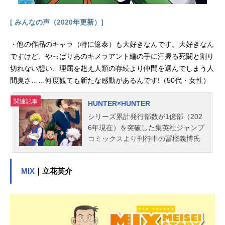
原作：尼子騒兵衛「落第忍者乱太
郎」より監督：河内日出夫シリーズ
[ みんなの声（2020年更新）]
構成：浦...
・他の作品のキャラ（特に億泰）も大好きなんです。大好きなん
ですけど、やっぱりあのキメラアント編の手に汗握る死闘と割り
切れない想い、理屈を超え人類の存続より仲間を選んでしまう人
間臭さ……何度観ても新たな感動があるんです!（50代・女性）
関連記事
HUNTER×HUNTER
シリーズ累計発行部数が1億部（202
6年現在）を突破した集英社ジャンプ
コミックスより刊行中の冨樫義博氏
による漫画作品を原作としたTVアニ
メ。偉大なハンターであり父である
MIX
｜立花英介
ジンを捜し旅立った少年・ゴンの、
仲間やライバルとの冒険や成長の物
語、念能力による緊迫の戦闘シー
ン、先の読めない展開や練りこまれ
た設定で人気を博す。作品名HUNTE