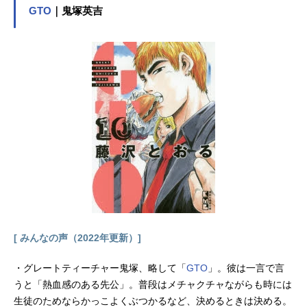
GTO
｜鬼塚英吉
きで「ガンダムX」を入手する。彼女
を守ろうとフリーデンに同乗したガ
ロードは、仲間と共にニュータイプ
に関する戦闘や困難を乗り越えてい
く…。作品名機動新世紀ガンダムX放
送形態TVアニメシリーズガンダムシ
リーズスケジュール1996年4月5日
（金）～12月28日（金）テレビ朝日
ほか話数全39話キャストガロード・
ラン：高木渉ティファ・アディー
ル：かないみかジャミル・ニート：
堀内賢雄ウィッツ・スー：中井和哉
ロアビィ・ロイ：山崎たくみシャギ
ア・フロスト：森川智之オルバ・フ
ロスト：佐々木望トニヤ・マーム：
[ みんなの声（2022年更新）]
三石琴乃サラ・タイレル：かかずゆ
みシンゴ・モリ：中村大樹テクス・
・グレートティーチャー鬼塚、略して「
ファーゼンバーグ：中博史キッド・
GTO
」。彼は一言で言
サルサミル：くまいもとこエニル・
うと「熱血感のある先公」。普段はメチャクチャながらも時には
エル：本多知恵子カリス・ノーティ
生徒のためならかっこよくぶつかるなど、決めるときは決める。