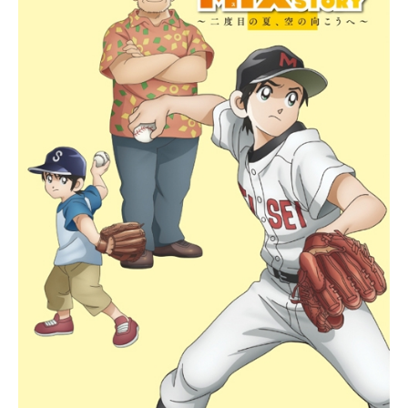
R×HUNTER放送形態TVアニメスケジ
ュール2011年10月2日（日）～2014
年9月24日（水）日本テレビほか話数
全148話キャストゴン＝フリークス：
潘めぐみキルア＝ゾルディック：伊
瀬茉莉也レオリオ：藤原啓治クラピ
カ：沢城みゆきヒソカ：浪川大輔ス
タッフ原作：冨樫義博（集英社「週
刊少年ジャンプ」連載）監督：神志
那弘志シリーズ構成：前川淳キャラ
クターデザイン：吉松孝博アニメー
ション制作：マッドハウス製作著
作：バップ 日本テレビ 集英社
マッドハウス主題歌OP：「departur
e!」小野正利ED1：「JUSTAWAKE」
Fear,andLoathinginLasVegasED2：
「HUNTINGFORYOURDREAM」GA
LNERYUSED3：「REASON」ゆずE
D4：「流れ星キラリ（ゆずバージョ
ン）」ゆずED5：「表裏一体」ゆず
公開開始年＆季節2011秋アニメ(C)冨