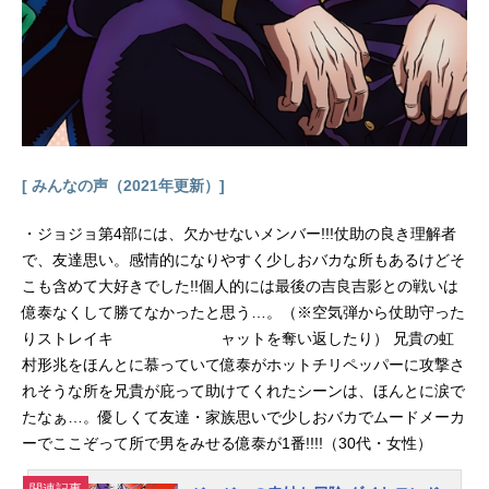
づけます。今度はあなたのところ
に、僕、ゲゲゲの鬼太郎たちが現れ
ます！作品名ゲゲゲの鬼太郎（第5
期）放送形態TVアニメシリーズゲゲ
ゲの鬼太郎スケジュール2007年4月1
日（日）～2009年3月29日（日）フ
ジテレビほか話数全100話キャスト鬼
太郎：高山みなみ目玉おやじ：田の
[ みんなの声（2021年更新）]
中勇ネコ娘：今野宏美ねずみ男：高
木渉砂かけばばあ：山本圭子子泣き
・ジョジョ第4部には、欠かせないメンバー!!!仗助の良き理解者
じじい／ぬりかべ：龍田直樹一反
で、友達思い。感情的になりやすく少しおバカな所もあるけどそ
も...
こも含めて大好きでした!!個人的には最後の吉良吉影との戦いは
億泰なくして勝てなかったと思う…。（※空気弾から仗助守った
りストレイキ ャットを奪い返したり） 兄貴の虹
村形兆をほんとに慕っていて億泰がホットチリペッパーに攻撃さ
れそうな所を兄貴が庇って助けてくれたシーンは、ほんとに涙で
たなぁ…。優しくて友達・家族思いで少しおバカでムードメーカ
ーでここぞって所で男をみせる億泰が1番!!!!（30代・女性）