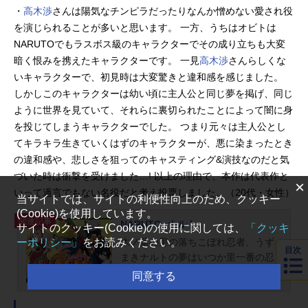
・
高木渉
さんは陽気なチンピラだったりなんか憎めない愛され役
を演じられることが多いと思います。 一方、うちはオビトは
NARUTOでもラスボス級のキャラクターでその成り立ちも大変
暗く恨みを携えたキャラクターです。 一見
高木渉
さんらしくな
いキャラクターで、初見時は大変驚きと違和感を感じました。
しかしこのキャラクターは幼い頃に主人公と同じ夢を掲げ、同じ
ように世界を見ていて、それらに裏切られたことによって闇に身
を投じてしまうキャラクターでした。 つまり元々は主人公とし
てキラキラ生きていくはずのキャラクターが、悪に染まったとき
の違和感や、悲しさを狙ってのキャスティング&演技なのだと気
づいた時は衝撃を受けました…! 以上の理由で、本作は代表作と
×
いって過言でもない名役だと考え投票しました。（20代・女性）
当サイトでは、サイトの利便性向上のため、クッキー
(Cookie)を使用しています。
関連記事
NARUTO -ナルト-
サイトのクッキー(Cookie)の使用に関しては、
「クッキ
木ノ葉の里の落ちこぼれ忍者、うず
ーポリシー」
をお読みください。
目次
まきナルトの夢はいつか里一番の忍
者「火影」の名を受け継ぐ事。その
同意する
身に封印された尾獣「九尾の妖狐」
ゆえに孤独な過去を背負ったナルト