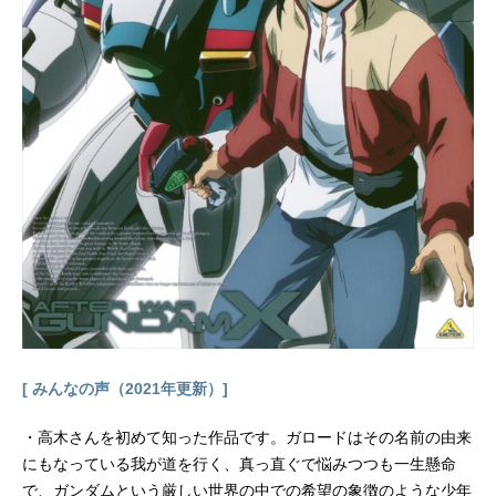
村億泰：高木渉岸辺露伴：櫻井孝宏
空条承太郎：小野大輔吉良吉影：森
川智之山岸由花子：能登麻美子杉本
鈴美：原紗友里東方朋子：豊口めぐ
み 伊藤静ナレーション：大川透ス
タッフ原作：荒木飛呂彦（集英社ジ
ャンプ・コミックス刊）ディレクタ
ー：津田尚克シリーズディレクタ
ー：加藤敏幸シリーズ構成：小林靖
子キャラクターデザイン：西位輝実
スタンドデザイン・アクション作画
監督：三室健太サブキャラクターデ
ザイン：石本峻一プロップデザイ
ン：宝谷幸稔 ...
[ みんなの声（2021年更新）]
・高木さんを初めて知った作品です。ガロードはその名前の由来
にもなっている我が道を行く、真っ直ぐで悩みつつも一生懸命
で、ガンダムという厳しい世界の中での希望の象徴のような少年