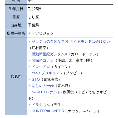
性別
男性
生年月日
7月25日
星座
しし座
出身地
千葉県
所属事務所
アーツビジョン
・
ジョジョの奇妙な冒険 ダイヤモンドは砕けない
（虹村億泰）
・
機動新世紀ガンダムX
（ガロード・ラン）
・
名探偵コナン
（小嶋元太、高木刑事）
・
ドロヘドロ
（カイマン）
・
Yes！プリキュア5
（ブンビー）
代表作
・
GTO
（鬼塚英吉）
・
はじめの一歩
（青木勝）
・
NARUTO -ナルト-
疾風伝（トビ / うちはオビ
ト）
・
ドラえもん
（先生）
・
HUNTER×HUNTER
（ナックル＝バイン）