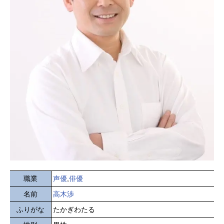
職業
声優
,
俳優
名前
高木渉
ふりがな
たかぎわたる