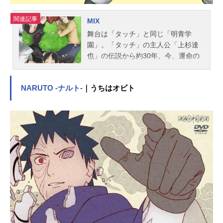
樫義博/集英社・「HUNTER×HUNTE
関連記事
R」製作委員会『HUNTE...
MIX
舞台は「タッチ」と同じ「明青学
園」。「タッチ」の主人公「上杉達
也」の伝説から約30年、今、運命の
兄弟が物語の扉を開く・・・親の再
婚によって、血は繋がらないが誕生
NARUTO -ナルト-
｜うちはオビト
日が同じ、双子？の兄弟となった
「立花走一郎」と「立花投馬」は、
明青学園・中等部の野球部に所属す
る中学2年生。走一郎は捕手、打者と
して活躍。投馬は「ある理由」から
三塁手を務めているが、人並み外れ
た投手の才能を隠し持っていた。走
一郎の実妹で、投馬とは血の繋がら
ない義理の妹「立花音美」も中学に
入学し、2人の周囲はなにやら騒がし
い。やがて高校に進学する2人は、甲
子園の土を踏むことが出来るの
か・・・作品名MIX放送形態TVアニ