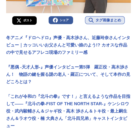
タグ画像まとめ
シェア
ポスト
冬アニメ『ドロヘドロ』声優・高木渉さん、近藤玲奈さんインタ
ビュー｜カッコいいお父さんと可愛い娘のよう!? カオスな作品
の中で見せるアフレコ現場のファミリー感
『悪偶 -天才人形-』声優インタビュー第5弾 羅正役・高木渉さ
ん！ 物語の鍵を握る謎の老人・羅正について、そして本作の見
どころとは？
「これが令和の『北斗の拳』です！」と言えるような作品を目指
して――『北斗の拳-FIST OF THE NORTH STAR-』ケンシロウ
役・武内駿輔さん＆ジャギ役・高木 渉さん＆トキ役・最上嗣生
さん＆ラオウ役・楠 大典さん「北斗四兄弟」キャストインタビ
ュー