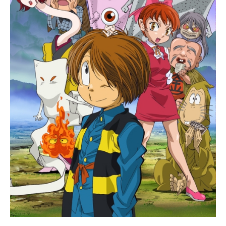
蘭：岡村明美工藤新一：山口勝平阿
笠博士：緒方賢一元太：高木渉光
彦：大谷育江歩美：岩居由希子灰原
哀：林原めぐみ服部平次：堀川りょ
う遠山和葉：宮村優子鈴木園子：松
井菜桜子京極真：檜山修之世良真
純：日髙のり子工藤優作：田中秀幸
工藤有希子：島本須美妃英理：高島
雅羅目暮警部：茶風林高木刑事：高
木渉千葉和伸：千葉一伸白鳥任三
郎：井上和彦佐藤美和子：湯屋敦子
ジン：堀之紀ウォッカ：立木文彦
スタッフ原作：青山剛昌企画：諏訪
道彦チーフ・プロデューサー：松本
拓也 石山桂一プロデューサー：米
倉功人 寺島清晃アソシエイトプロ
デューサー：近藤秀峰監督：山本泰
一郎音楽：大野克夫キャラクター・
デザイン...