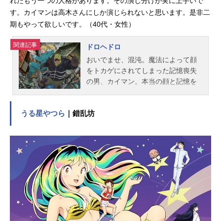
れたもう一つの人格があります。その演じ分けが実に上手いで
す。カイマンは高木さんにしか演じられないと思います。是非二
期もやって欲しいです。（40代・女性）
関連記事
ドロヘドロ
おいでませ、混沌。魔法によって顔
をトカゲにされてしまった記憶喪失
の男、カイマン。本当の顔と記憶を
取り戻すため、相棒のニカイドウと
一緒に自分に魔法をかけた魔法使い
うる星やつら
｜錯乱坊
を探し続ける。いったい自分は何者
なのか……。ドアの向こうからやっ
てくる 魔法使いの『練習』陽気な
笑顔と鋭いナイフ ビールを飲んで
スカッとしよっと黒いケムリと美味
しいキノコ ホールか…胸クソワリ
ィ場所だこれだとケツが丸見えにな
るし 大葉ギョーザ時々ゾンビ死に
たくなければよく聞いてください
三遊間に底なし沼なんでフォークを