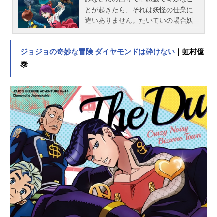
とが起きたら、それは妖怪の仕業に
違いありません。たいていの場合妖
怪がやるのは人を脅かしたり、人に
いたずらしたりする程度です。でも
ジョジョの奇妙な冒険 ダイヤモンドは砕けない
｜虹村億
気をつけてください。妖怪は僕たち
のように人間に理解がある奴らとは
泰
限りませんから。人を狙い、襲う妖
怪たちも多いんです。そんなやつら
にあったら大変。人間の力なんかで
はとてもたちうちできるものじゃあ
りません。妖怪って凄いんです。実
をいうと、人間の味方をして妖怪が
絡む事件を解決できたり、悪い妖怪
をやっつけることができるのは僕、
ゲゲゲの鬼太郎とその仲間たちだけ
なんです。だから怖いことがおきて
しまったら、僕の名前をよんでくだ
さい！ 僕の父さん、ネコ娘、砂か
けばばあに子泣きじじいたちととも
にみんなを怖い妖怪たちから守りつ