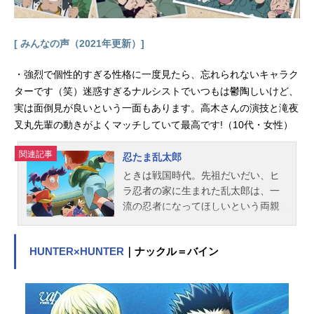
年...
[ みんなの声（2021年更新）]
・強烈で個性的すぎる性格に一度見たら、忘れられないキャラク
ターです（笑）迷惑すぎるナルシストでいつもは鬱陶しいけど、
実は面倒見が良いという一面もあります。高木さんの演技と滝夜
叉丸先輩の動きがよくマッチしていて最高です!（10代・女性）
関連記事
忍たま乱太郎
ときは戦国時代。先祖だいだい、ヒ
ラ忍者の家に生まれた乱太郎は、一
流の忍者になってほしいという両親
のきたいをむねに、忍術学園に入
学。そこには堺の豪商のむすこ・し
HUNTER×HUNTER
｜ナックル＝バイン
んべヱや、いくさで親をなくしなが
らもたくましく生きるきり丸がい
た。忍術学園のせいとは忍者のたま
ご、「忍たま」とよばれる。忍術学
園には、ナゾの天才忍者だった学園