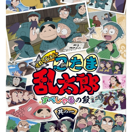
髙橋秀弥・木村泰大、シリーズ構成
に『はたらく細胞』の柿原優子、キ
ャラクターデザインに『おそ松さ
ん』『映像研には手を出すな！』の
浅野直之、アニメーション制作は
『ジョジョの奇妙な冒険』シリー
ズ、『炎炎ノ消防隊』のdavidproduc
tionが担当。そして、主人公の“ダー
リン”こと諸星あたると、ヒロイン・
ラムという稀代のカップル役を神谷
浩史と上坂すみれが演じる。大胆不
敵、恋にも全力、でもどこか切なく
て…あたるとラムのボーイ・ミー
ツ・ガールを、銀河中から集結する
キャラクターたちが彩るラブコメデ
ィ。目を見て「好き」と言えない今
だからこそ届けたい。ゴージャスで
タフ、クレイジーな“やつら”の青春が
かけめぐる！作品名うる星やつら放
送形態TVアニメスケジュール2022