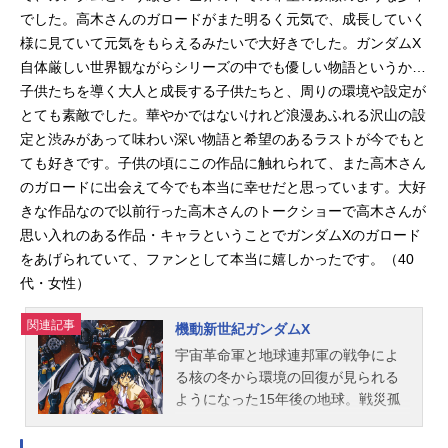
でした。高木さんのガロードがまた明るく元気で、成長していく
様に見ていて元気をもらえるみたいで大好きでした。ガンダムX
自体厳しい世界観ながらシリーズの中でも優しい物語というか…
子供たちを導く大人と成長する子供たちと、周りの環境や設定が
とても素敵でした。華やかではないけれど浪漫あふれる沢山の設
定と渋みがあって味わい深い物語と希望のあるラストが今でもと
ても好きです。子供の頃にこの作品に触れられて、また高木さん
のガロードに出会えて今でも本当に幸せだと思っています。大好
きな作品なので以前行った高木さんのトークショーで高木さんが
思い入れのある作品・キャラということでガンダムXのガロード
をあげられていて、ファンとして本当に嬉しかったです。（40
代・女性）
関連記事
機動新世紀ガンダムX
宇宙革命軍と地球連邦軍の戦争によ
る核の冬から環境の回復が見られる
ようになった15年後の地球。戦災孤
児のガロード・ランは、ニュータイ
プの少女ティファ・アディールの導