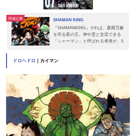
監督：宮川晴年アニメーション制
作：スタジオぴえろ主題歌OP1：「D
river'sHigh」L'Arc〜en〜CielOP2：
関連記事
SHAMAN KING
「ヒトリノ夜」ポルノグラフィティE
『SHAMANKING』それは、森羅万象
D1：「LastPiece」KirariED2：「し
を司る星の王。神や霊と交流できる
ずく」奥田美和子ED3：「CHERISH
「シャーマン」と呼ばれる者達が、5
EDMEMORIES」THEHONGKONGK
00年に一度「シャーマンファイト」
NIFE公開開始年＆季節1999夏アニメ
でその座を争う。そんなシャーマン
(C)藤沢とおる／講談社・フジテレ
ドロヘドロ
｜カイマン
の一人である少年・麻倉葉の、シャ
ビ・アニプレックス・ぴえろ動画配
ーマンキングを目指す戦いが、2021
信情報【PR】※本ページは動画配信
年4月、完全新作アニメーションとし
サービスのプロモーションが含まれ
て今、始まる。作品名SHAMANKING
ています。※詳細や最新の配信情報
放送形態TVアニメスケジュール2021
は配信サービス公式サイトをご確認
年4月1日（木）～2022年4月21日
ください。DMMTV月額550円（税
（木）テレビ東京ほか話数全52話キ
込）で新作...
ャスト麻倉葉：日笠陽子阿弥陀丸：
小西克幸小山田まん太：犬山イヌコ
恐山アンナ：林原めぐみ道蓮：朴璐
美ハオ：高山みなみ馬孫：高口公介
梅宮竜之介：田中正彦蜥蜴郎：高木