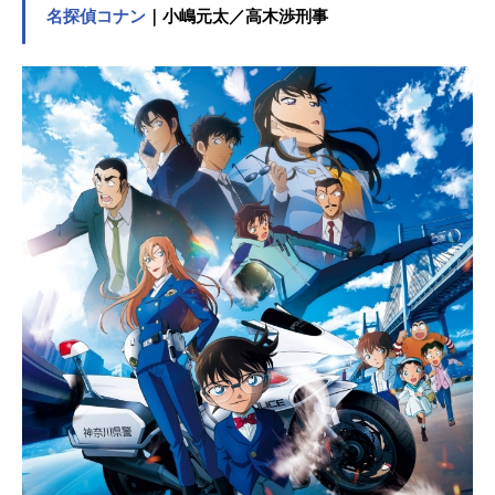
名探偵コナン
｜小嶋元太／高木渉刑事