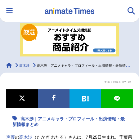
HOME
ランキング
アニメ
声優
ラジオ
みんなの声
グッズ
映画
animateTimes
高木渉
高木渉｜アニメキャラ・プロフィール・出演情報・最新情報まとめ
更新：2026-07-22
マンガ・ラノベ
ゲーム・アプリ
音楽
コスプレ
2.5次元
配信・Vtuber
トレンド
無料マンガ
高木渉｜アニメキャラ・プロフィール・出演情報・最
最新記事一覧
新情報まとめ
アニメ記事一覧
声優記事一覧
声優
の
高木渉
（たかぎ わたる）さんは、7月25日生まれ、千葉県