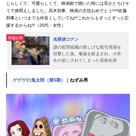
じらしくて、可愛らしくて、映画館で聴いた時には耳がとろけそ
うで身悶えしました。高木刑事、映画の主役おめでとう!!!!!佐藤
刑事といつまでも仲良くしていてね!!!これからもずっとずっと応
援するからね!!!（20代・女性）
関連記事
名探偵コナン
謎の犯罪組織の怪しげな取引現場を
目撃した為、毒薬を飲まされ、小学
生の姿にされてしまった高校生探
偵・工藤新一。彼は江戸川コナンと
名乗り、幼なじみの毛利蘭とその
ゲゲゲの鬼太郎（第5期）
｜ねずみ男
父・小五郎の探偵事務所に住みつ
き、数々の難事件をその推理力で解
決していく。「小さくなっても頭脳
は同じ。真実はいつもひとつ！」作
品名名探偵コナン放送形態TVアニメ
スケジュール1996年1月8日（月）～
毎週土曜18:00 読売テレビ・日本テ
レビほかキャスト江戸川コナン：高
山みなみ毛利小五郎：小山力也毛利