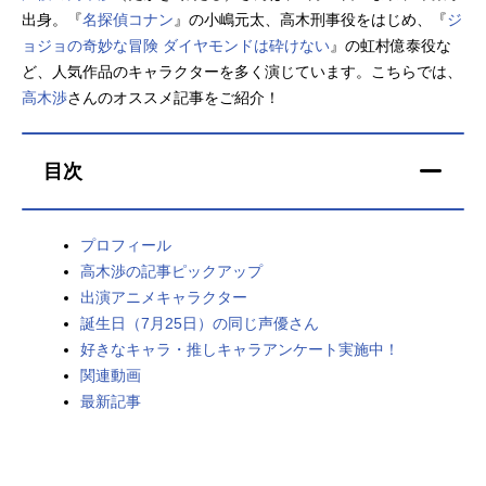
出身。『
名探偵コナン
』の小嶋元太、高木刑事役をはじめ、『
ジ
アニメ映画一覧
実写化映画一覧
ョジョの奇妙な冒険 ダイヤモンドは砕けない
』の虹村億泰役な
ど、人気作品のキャラクターを多く演じています。こちらでは、
今期アニメ曜日別一覧
高木渉
さんのオススメ記事をご紹介！
春アニメ
夏アニメ
目次
秋アニメ
冬アニメ
男性声優/女性声優一覧
プロフィール
高木渉の記事ピックアップ
FOLLOW US
出演アニメキャラクター
誕生日（7月25日）の同じ声優さん
好きなキャラ・推しキャラアンケート実施中！
関連動画
最新記事