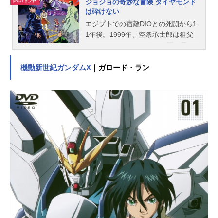
関連記事
ジョジョの奇妙な冒険 ダイヤモンド
は砕けない
エジプトでの宿敵DIOとの死闘から1
1年後。1999年、空条承太郎は祖父
ジョセフ・ジョースターの隠し子、
東方仗助に会うため、日本のM県Ｓ
市、杜王町にやってきた。しかし発
機動新世紀ガンダムX
｜ガロード・ラン
見した仗助は承太郎と同じ特殊能
力、「スタンド」を持っていた。そ
して、承太郎の来訪を皮切りにまる
で引かれ合うように、新たな「スタ
ンド使い」達が動き始める。「この
町には何かがある……」生まれ育っ
た杜王町を守るため、仗助は立ちあ
がる――。作品名ジョジョの奇妙な
冒険ダイヤモンドは砕けない放送形
態TVアニメシリーズジョジョの奇妙
な冒険スケジュール2016年4月1日
（金）〜2016年12月23日（金）TOK
YOMXほか話数全39話キャスト東方
仗助：小野友樹広瀬康一：梶裕貴虹