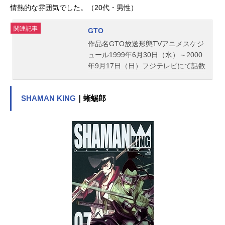
ラス：水谷優子ランスロー・ダーウ
情熱的な雰囲気でした。（20代・男性）
ェル：竹村拓パーラ・シス：長沢美
樹ナレーション：光岡湧太郎スタッ
関連記事
GTO
フ企画：サンライズ原作：矢立肇
作品名GTO放送形態TVアニメスケジ
富野由悠季（「機動戦士ガンダム」
ュール1999年6月30日（水）～2000
より）監督：高松信司シリーズ構
年9月17日（日）フジテレビにて話数
成：川崎ヒロユキキャラクターデザ
全43話キャスト鬼塚英吉：高木渉冬
イ...
月あずさ：折笠富美子内山田ひろ
SHAMAN KING
｜蜥蜴郎
し：チョー弾間龍二：千葉一伸相沢
雅：野田順子菊地善人：緑川光村井
國男：関智一野村朋子：川澄綾子吉
川のぼる：岡野浩介藤吉晃二：諏訪
部順一草野忠明：柳知樹桜田理事
長：岡本嘉子スタッフ原作：藤沢と
おる（講談社／週刊少年マガジン連
載）監督：阿部記之シリーズ構成：
十川誠志脚本：菅良幸・西園悟アニ
メーションキャラクターデザイン：
宇佐美晧一音楽：本間勇輔音楽監
督：児玉隆美術監督：池田祐二撮影