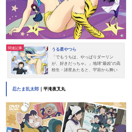
投げんだよ？ナイフだろ、フツー口
の中にもう一人男がいるぞ お前は
違う こうなったらヤケ酒だこれら
の要素が作り出すもの。それはま
だ……混沌の中。それが……ドロヘ
ドロ！作品名ドロヘドロ放送形態TV
アニメスケジュール2020年1月12日
（日）～2020年3月29日（日）TOKY
関連記事
うる星やつら
OMXほか話数全12話キャストカイマ
「でもうちは、やっぱりダーリン
ン：高木渉ニカイドウ：近藤玲奈
が、好きだっちゃ。」地球“最凶”の高
煙：堀内賢雄心：細谷佳正能井：小
校生・諸星あたると、宇宙から舞い
林ゆう藤田：高梨謙吾恵比寿：富田
降りた“鬼っ娘”美少女ラム。二人の出
美憂バウクス：江川央生カスカベ：
会いからすべてが始まった…!今なお
市来光弘バウクス：江川央生カスカ
忍たま乱太郎
｜平滝夜叉丸
第一線で活躍する高橋留美子による
ベ：市来光弘キクラゲ：鵜殿麻由栗
鮮烈のデビュー作「うる星やつ
鼠：ソンド丹波：稲田徹ターキー：
ら」。小学館創業100周年を記念し、
三木眞一郎アス：郷田ほづみ鳥太：
選び抜かれた原作エピソードを4クー
勝杏里スタ...
ルに渡ってテレビアニメ化！（第1期
2022年放送予定）監督は『ジョジョ
の奇妙な冒険黄金の風』を手掛けた