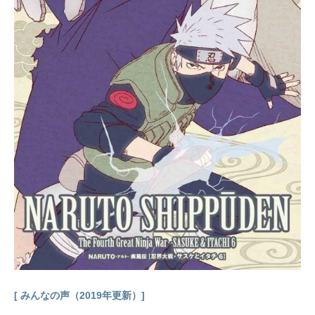
メスケジュール2019年4月6日（土）
～2019年9月28日（土）読売テレビ
ほか話数全24話キャスト立花投馬：
梶裕貴立花走一郎：内田雄馬立花音
美：内田真礼大山春夏：花澤香菜立
花英介：高木渉立花真弓：井上喜久
子西村勇：中尾隆聖パンチ幼犬・ナ
レーション：日髙のり子スタッフチ
ーフプロデューサー：永井幸治監
督：渡部穏寛シリーズ構成：冨岡淳
広キャラクターデザイン：牧孝雄総
作画監督：牧孝雄 髙田晴仁 烏宏
明プロップデザイン：佐藤和巳美術
設定：綱頭瑛子美術監督：緒続学色
彩設計...
[ みんなの声（2019年更新）]