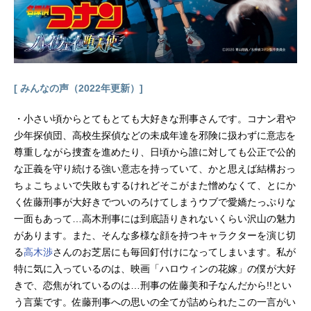
[ みんなの声（2022年更新）]
・小さい頃からとてもとても大好きな刑事さんです。コナン君や
少年探偵団、高校生探偵などの未成年達を邪険に扱わずに意志を
尊重しながら捜査を進めたり、日頃から誰に対しても公正で公的
な正義を守り続ける強い意志を持っていて、かと思えば結構おっ
ちょこちょいで失敗もするけれどそこがまた憎めなくて、とにか
く佐藤刑事が大好きでついのろけてしまうウブで愛嬌たっぷりな
一面もあって…高木刑事には到底語りきれないくらい沢山の魅力
があります。また、そんな多様な顔を持つキャラクターを演じ切
る
高木渉
さんのお芝居にも毎回釘付けになってしまいます。私が
特に気に入っているのは、映画「ハロウィンの花嫁」の僕が大好
きで、恋焦がれているのは…刑事の佐藤美和子なんだから!!とい
う言葉です。佐藤刑事への思いの全てが詰められたこの一言がい