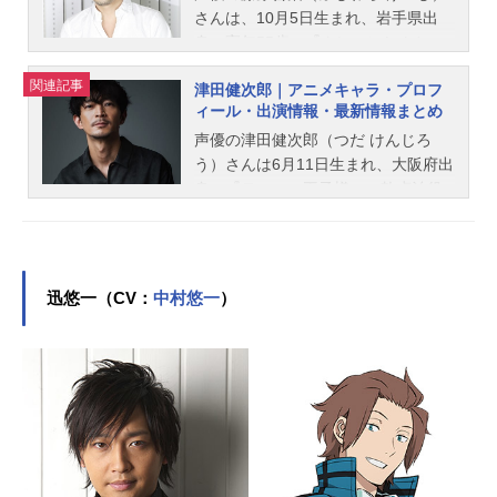
さんは、10月5日生まれ、岩手県出
身、享年55歳。『クレヨンしんちゃ
ん』の野原ひろし（初代）役をはじ
関連記事
津田健次郎｜アニメキャラ・プロフ
め、『鋼の錬金術師』のマース・ヒ
ィール・出演情報・最新情報まとめ
ューズ役など、人気作品のキャラク
ターを多く演じています。こちらで
声優の津田健次郎（つだ けんじろ
は、藤原啓治さんのオススメ記事を
う）さんは6月11日生まれ、大阪府出
ご紹介！
身。『テニスの王子様』の乾貞治役
をはじめ、『呪術廻戦』七海建人役
など、人気作品のキャラクターを多
く演じています。こちらでは、津田
健次郎さんのオススメ記事をご紹
迅悠一（CV：
中村悠一
）
介！