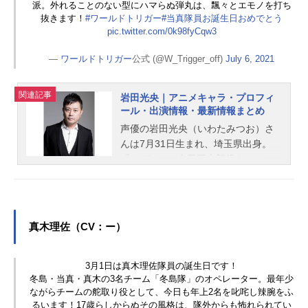
派。外れることのない型にハマらぬ弾丸は、飄々とエモノを打ち
抜きます！
#ワールドトリガー
#当真隊員お誕生日おめでとう
pic.twitter.com/0k98fyCqw3
—
ワールドトリガー
公式 (@W_Trigger_off)
July 6, 2021
関連記事
岩田光央｜アニメキャラ・プロフィ
ール・出演情報・最新情報まとめ
声優の岩田光央（いわたみつお）さ
んは7月31日生まれ、埼玉県出身。
『AKIRA』の金田正太郎役をはじ
め、『ONE PIECE』のイワンコフ役
など、人気作品のキャラクターを多
く演じています。こちらでは、岩田
光央さんのオススメ記事をご紹介！
真木理佐（CV：ー）
3月1日は真木理佐隊員の誕生日です！
冬島・当真・真木の3名チーム「冬島隊」のオペレーター。最年少
ながらチームの舵取り役として、今日も年上2名を叱咤し辣腕をふ
るいます！17歳らしからぬその風格は、隊外からも怖れられてい