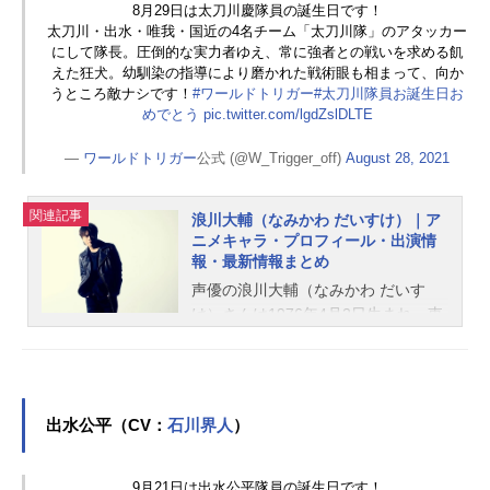
8月29日は太刀川慶隊員の誕生日です！
太刀川・出水・唯我・国近の4名チーム「太刀川隊」のアタッカー
にして隊長。圧倒的な実力者ゆえ、常に強者との戦いを求める飢
えた狂犬。幼馴染の指導により磨かれた戦術眼も相まって、向か
うところ敵ナシです！
#ワールドトリガー
#太刀川隊員お誕生日お
めでとう
pic.twitter.com/lgdZslDLTE
—
ワールドトリガー
公式 (@W_Trigger_off)
August 28, 2021
関連記事
浪川大輔（なみかわ だいすけ）｜ア
ニメキャラ・プロフィール・出演情
報・最新情報まとめ
声優の浪川大輔（なみかわ だいす
け）さんは1976年4月2日生まれ、東
京都出身。『ヘタリア』のイタリア
役をはじめ、『ルパン三世』の石川
五ェ門役など、人気作品のキャラク
ターを多く演じています。こちらで
出水公平（CV：
石川界人
）
は、浪川大輔さんのオススメ記事を
ご紹介！
9月21日は出水公平隊員の誕生日です！