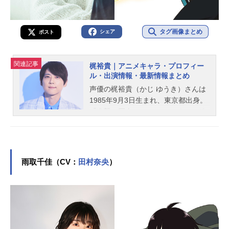
タグ画像まとめ
シェア
ポスト
関連記事
梶裕貴｜アニメキャラ・プロフィー
ル・出演情報・最新情報まとめ
声優の梶裕貴（かじ ゆうき）さんは
1985年9月3日生まれ、東京都出身。
『進撃の巨人』のエレン・イェーガ
ー役をはじめ、『七つの大罪』のメ
リオダス役など、人気作品のキャラ
クターを多く演じています。こちら
では、梶裕貴さんのオススメ記事を
雨取千佳（CV：
田村奈央
）
ご紹介！