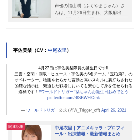
声優の福山潤（ふくやまじゅん）さ
んは、11月26日生まれ、大阪府出
身。『吸血鬼すぐ死ぬ』のドラルク
役をはじめ、『おそ松さん』の松野
一松役など、人気作品のキャラクタ
ーを多く演じています。こちらで
は、福山潤さんのオススメ記事をご
宇佐美栞（CV：
中尾衣里
）
紹介！
4月27日は宇佐美栞隊員の誕生日です!!
三雲・空閑・雨取・ヒュース・宇佐美の5名チーム「玉狛第2」の
オペレーター。物腰やわらかな言動と高いスキルに裏打ちされた
的確な指示は、緊迫した戦場においても安心して身を任せられる
道標です！
#ワールドトリガー
#栞ちゃんお誕生日おめでとう
pic.twitter.com/r8SBWElOmk
—
ワールドトリガー
公式 (@W_Trigger_off)
April 26, 2021
関連記事
中尾衣里｜アニメキャラ・プロフィ
ール・出演情報・最新情報まとめ