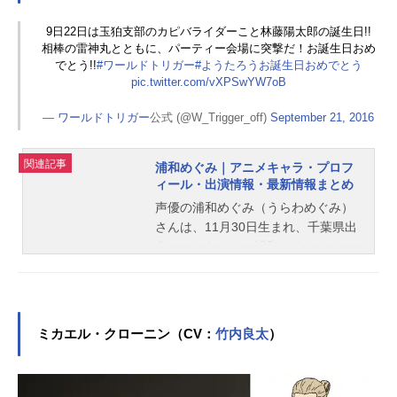
9日22日は玉狛支部のカピバライダーこと林藤陽太郎の誕生日!!
相棒の雷神丸とともに、パーティー会場に突撃だ！お誕生日おめ
でとう!!
#ワールドトリガー
#ようたろうお誕生日おめでとう
pic.twitter.com/vXPSwYW7oB
—
ワールドトリガー
公式 (@W_Trigger_off)
September 21, 2016
関連記事
浦和めぐみ｜アニメキャラ・プロフ
ィール・出演情報・最新情報まとめ
声優の浦和めぐみ（うらわめぐみ）
さんは、11月30日生まれ、千葉県出
身。こちらでは、浦和めぐみさんの
オススメ記事をご紹介！
ミカエル・クローニン（CV：
竹内良太
）