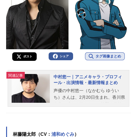
タグ画像まとめ
シェア
ポスト
関連記事
中村悠一｜アニメキャラ・プロフィ
ール・出演情報・最新情報まとめ
声優の中村悠一（なかむら ゆうい
ち）さんは、2月20日生まれ、香川県
出身。『おそ松さん』の松野カラ松
役をはじめ、『呪術廻戦』の五条悟
役など、人気作品のキャラクターを
多く演じています。こちらでは、中
村悠一さんのオススメ記事をご紹
林藤陽太郎（CV：
浦和めぐみ
）