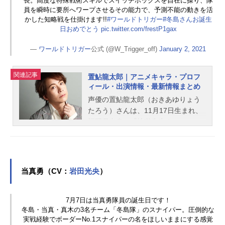
長。高度な特殊戦術スキルでスイッチボックスを自在に操り、隊
員を瞬時に要所へワープさせるその能力で、予測不能の動きを活
かした知略戦を仕掛けます!!
#ワールドトリガー
#冬島さんお誕生
日おめでとう
pic.twitter.com/frestP1gax
—
ワールドトリガー
公式 (@W_Trigger_off)
January 2, 2021
関連記事
置鮎龍太郎｜アニメキャラ・プロフ
ィール・出演情報・最新情報まとめ
声優の置鮎龍太郎（おきあゆりょう
たろう）さんは、11月17日生まれ、
福岡県出身。『地獄先生ぬ～べ～』
の鵺野鳴介役をはじめ、『テニスの
王子様』の手塚国光役など、人気作
品のキャラクターを多く演じていま
す。こちらでは、置鮎龍太郎さんの
当真勇（CV：
岩田光央
）
オススメ記事をご紹介！
7月7日は当真勇隊員の誕生日です！
冬島・当真・真木の3名チーム「冬島隊」のスナイパー。圧倒的な
実戦経験でボーダーNo.1スナイパーの名をほしいままにする感覚