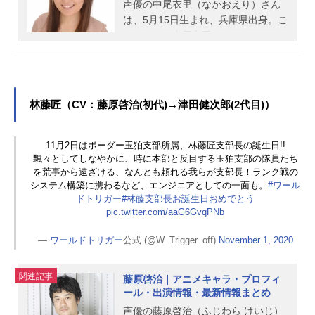
声優の中尾衣里（なかおえり）さん
は、5月15日生まれ、兵庫県出身。こ
ちらでは、中尾衣里さんのオススメ
記事をご紹介！
林藤匠（CV：藤原啓治(初代)→津田健次郎(2代目)）
11月2日はボーダー玉狛支部所属、林藤匠支部長の誕生日!!
飄々としてしなやかに、時に本部と反目する玉狛支部の隊員たち
を荒事から遠ざける、なんとも頼れる我らが支部長！ランク戦の
システム構築に携わるなど、エンジニアとしての一面も。
#ワール
ドトリガー
#林藤支部長お誕生日おめでとう
pic.twitter.com/aaG6GvqPNb
—
ワールドトリガー
公式 (@W_Trigger_off)
November 1, 2020
関連記事
藤原啓治｜アニメキャラ・プロフィ
ール・出演情報・最新情報まとめ
声優の藤原啓治（ふじわら けいじ）