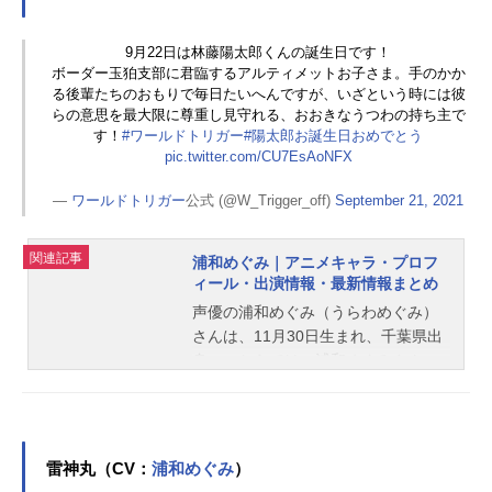
介！
9月22日は林藤陽太郎くんの誕生日です！
ボーダー玉狛支部に君臨するアルティメットお子さま。手のかか
る後輩たちのおもりで毎日たいへんですが、いざという時には彼
らの意思を最大限に尊重し見守れる、おおきなうつわの持ち主で
す！
#ワールドトリガー
#陽太郎お誕生日おめでとう
pic.twitter.com/CU7EsAoNFX
—
ワールドトリガー
公式 (@W_Trigger_off)
September 21, 2021
関連記事
浦和めぐみ｜アニメキャラ・プロフ
ィール・出演情報・最新情報まとめ
声優の浦和めぐみ（うらわめぐみ）
さんは、11月30日生まれ、千葉県出
身。こちらでは、浦和めぐみさんの
オススメ記事をご紹介！
雷神丸（CV：
浦和めぐみ
）