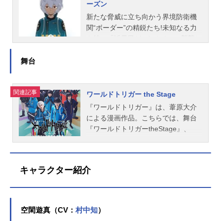
ーズン
る「トリガー」と呼ばれる武器を持
取千佳：田村奈央迅悠一：中村悠一
美栞：中尾衣里【生駒隊】生駒達
っていた。修に問いただされた遊真
ヒュース：島﨑信長ガトリン：江川
人：小西克幸水上敏志：竹田海渡隠
新たな脅威に立ち向かう界境防衛機
は言う。『俺は門の向こうの世界か
央生ラタリコフ：豊永利行ウェン・
岐孝二：小野将夢南沢海：堀江瞬細
関“ボーダー”の精鋭たち!未知なる力
ら来た。お前らが言うとこの「近界
ソー：園崎未恵コスケロ：津田健次
井真織：大空直美【王子隊】王子一
を持つ「近界民(ネイバー)」の襲撃に
民」ってやつだ』遊真と修、二人の
郎レギンデッツ：村瀬歩ヨミ：白石
彰：石田彰蔵内和紀：半田裕典樫尾
対抗すべく設立された界境防衛機
物語が動き始める。作品名ワールド
涼子生駒達人：小西克幸水上敏志：
由多嘉：橘龍丸橘高羽矢：川口桜
関“ボーダー”。その末端に所属する三
舞台
トリガー1stシーズン放送形態TVアニ
竹田海渡隠岐孝二：小野将夢南沢
【柿崎隊】柿崎国治：田中大文照屋
雲修(CV梶裕貴)は、偶然知り合った
メシリーズワールドトリガースケジ
海：堀江瞬細井真織：大空直美王子
文香：のぐちゆり巴虎太郎：井野優
「近界民」空閑遊真(CV村中知)と幼
ュール2014年10月5日（日）～2016
一彰：石田彰蔵内和紀：半田裕典樫
宇井真登華：藤井ゆきよ【香取隊】
関連記事
馴染である雨取千佳(CV田村奈央)と
ワールドトリガー the Stage
年4月3日（日）テレビ朝日ほか話数
尾由多嘉：橘龍丸橘高羽矢：川口桜
香取葉子：潘めぐみ若村麓郎：赤羽
共に三雲隊を結成、「近界(ネイバー
『ワールドトリガー』は、葦原大介
全73話キャスト空閑遊真：村中...
スタッフ原作：葦原大介シリーズ構
根健治三浦雄太：三野雄大染井華：
フッド)」への遠征部隊加入を目指す
による漫画作品。こちらでは、舞台
成：吉野弘幸音楽：川井憲次キャラ
近藤玲奈【ガロプラ】ガトリン：江
べくボーダー内部のランク戦を勝ち
『ワールドトリガーtheStage』、
クターデザイン・総作画監督：海谷
川央生ラタリコフ：豊永利行ウェ
抜こうと奮闘していた。そんな中、
『ワールドトリガーtheStage大規模
敏久色彩設計：永井留美子シリーズ
ン・ソー：園崎未恵コスケロ：津田
新たなに「近界」からの襲撃が予測
侵攻編』、『ワールドトリガーtheSt
ディレクター：畑野森生製作：東映
健次郎レギンデッツ：村瀬歩ヨミ：
されるという情報がもたらされる。
ageB級ランク戦開始編』、『ワール
アニメーション放送：テレビ朝日主
白石涼子影浦雅人：杉田智和東春
最大級の軍事国家アフトクラトルに
キャラクター紹介
ドトリガーtheStageガロプラ迎撃
題歌OP：「Force」TOMORROWXT
秋：浜田賢二村上鋼：野島裕史ミカ
よる第二次大規模侵攻の傷の癒えぬ
編』、『ワールドトリガーtheStageB
OGE...
エル・クローニン：竹内良太林藤ゆ
三門市と市民の混乱を避けるためボ
級ランク戦最終決戦編』のキャス
り：能登麻美子里見一馬：森久保祥
ーダーは迅悠一(CV中村悠一)の予知
ト、スタッフ、オススメ記事をご紹
空閑遊真（CV：
村中知
）
太郎佐伯竜司：新井良平スタッフ原
をもとにA級を中心とした精鋭隊員に
介！