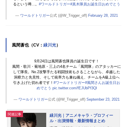
るという噂…。
#ワールドトリガー
#真木隊員お誕生日おめでとう
—
ワールドトリガー
公式 (@W_Trigger_off)
February 28, 2021
風間蒼也（CV：
緑川光
）
9月24日は風間蒼也隊員の誕生日です！
風間・歌川・菊地原・三上の4名チーム「風間隊」のアタッカーに
して隊長。No.2攻撃手たる戦闘技術もさることながら、卓越した
洞察力と先見性、そして統率力も兼ね備え、チームをA級上位へ
引き上げた切れ者です！
#ワールドトリガー
#風間さんお誕生日お
めでとう
pic.twitter.com/fEJUbPf3Ql
—
ワールドトリガー
公式 (@W_Trigger_off)
September 23, 2021
関連記事
緑川光｜アニメキャラ・プロフィー
ル・出演情報・最新情報まとめ