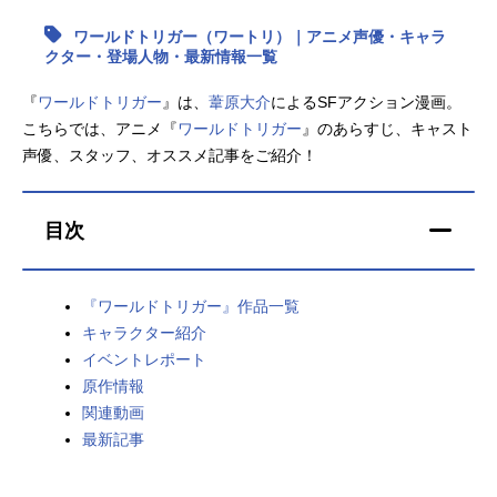
ワールドトリガー（ワートリ）｜アニメ声優・キャラ
アニメ映画一覧
実写化映画一覧
クター・登場人物・最新情報一覧
今期アニメ曜日別一覧
『
ワールドトリガー
』は、
葦原大介
によるSFアクション漫画。
こちらでは、アニメ『
ワールドトリガー
』のあらすじ、キャスト
春アニメ
夏アニメ
声優、スタッフ、オススメ記事をご紹介！
秋アニメ
冬アニメ
目次
男性声優/女性声優一覧
FOLLOW US
『ワールドトリガー』作品一覧
キャラクター紹介
イベントレポート
原作情報
関連動画
最新記事