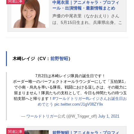
関連記事
中尾衣里｜アニメキャラ・プロフィ
ール・出演情報・最新情報まとめ
声優の中尾衣里（なかおえり）さん
は、5月15日生まれ、兵庫県出身。こ
ちらでは、中尾衣里さんのオススメ
記事をご紹介！
木崎レイジ（CV：
前野智昭
）
7月2日は木崎レイジ隊員の誕生日です！
ボーダー唯一のパーフェクトオールラウンダーにして「玉狛第1」
で小南・烏丸を率いる隊長。戦闘における逞しさは、その能力に
留まりません！隊員たちの支柱として、今日も仲間たちの待つ玉
狛支部へと帰ります！
#ワールドトリガー
#レイジさんお誕生日お
めでとう
pic.twitter.com/J1gV08ZY9x
—
ワールドトリガー
公式 (@W_Trigger_off)
July 1, 2021
関連記事
前野智昭｜アニメキャラ・プロフィ