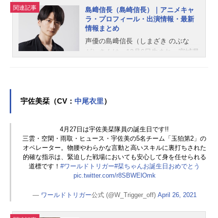
関連記事
島﨑信長（島崎信長）｜アニメキャ
ラ・プロフィール・出演情報・最新
情報まとめ
声優の島﨑信長（しまざき のぶな
が）さんは、12月6日生まれ、宮城県
出身。『Free!』の七瀬遙役をはじ
め、『ブルーロック』の凪誠士郎役
など、人気作品のキャラクターを多
く演じています。こちらでは、島﨑
宇佐美栞（CV：
中尾衣里
）
信長さんのオススメ記事をご紹介！
4月27日は宇佐美栞隊員の誕生日です!!
三雲・空閑・雨取・ヒュース・宇佐美の5名チーム「玉狛第2」の
オペレーター。物腰やわらかな言動と高いスキルに裏打ちされた
的確な指示は、緊迫した戦場においても安心して身を任せられる
道標です！
#ワールドトリガー
#栞ちゃんお誕生日おめでとう
pic.twitter.com/r8SBWElOmk
—
ワールドトリガー
公式 (@W_Trigger_off)
April 26, 2021