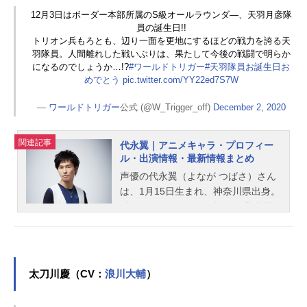
12月3日はボーダー本部所属のS級オールラウンダ―、天羽月彦隊
員の誕生日!!
トリオン兵もろとも、辺り一面を更地にするほどの戦力を誇る天
羽隊員。人間離れした戦いぶりは、果たして今後の戦闘で明らか
になるのでしょうか…!?
#ワールドトリガー
#天羽隊員お誕生日お
めでとう
pic.twitter.com/YY22ed7S7W
—
ワールドトリガー
公式 (@W_Trigger_off)
December 2, 2020
関連記事
代永翼｜アニメキャラ・プロフィー
ル・出演情報・最新情報まとめ
声優の代永翼（よなが つばさ）さん
は、1月15日生まれ、神奈川県出身。
『アイドリッシュセブン』の和泉三
月役をはじめ、『弱虫ペダル』の真
波山岳役など、人気作品のキャラク
ターを多く演じています。こちらで
は、代永翼さんのオススメ記事をご
太刀川慶（CV：
浪川大輔
）
紹介！