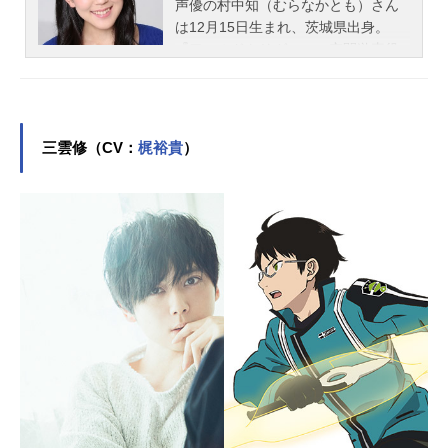
声優の村中知（むらなかとも）さん
は12月15日生まれ、茨城県出身。
『ワールドトリガー』の空閑遊真役
をはじめ、『キラキラ☆プリキュア
アラモード』の立神あおい／キュア
ジェラート役など、人気作品のキャ
ラクターを演じています。こちらで
三雲修（CV：
梶裕貴
）
は、村中知さんのオススメ記事をご
紹介！