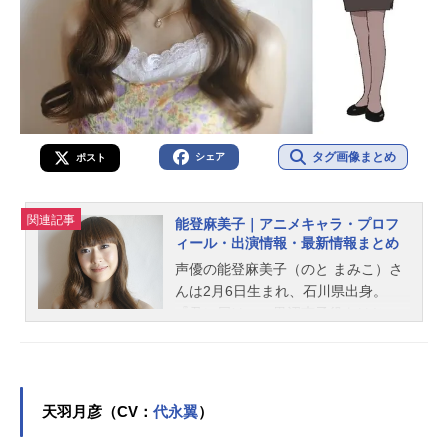
タグ画像まとめ
シェア
ポスト
関連記事
能登麻美子｜アニメキャラ・プロフ
ィール・出演情報・最新情報まとめ
声優の能登麻美子（のと まみこ）さ
んは2月6日生まれ、石川県出身。
『君に届け』の黒沼爽子役をはじ
め、『地獄少女』の閻魔あい役な
ど、人気作品のキャラクターを多く
演じています。こちらでは、能登麻
美子さんのオススメ記事をご紹介！
天羽月彦（CV：
代永翼
）