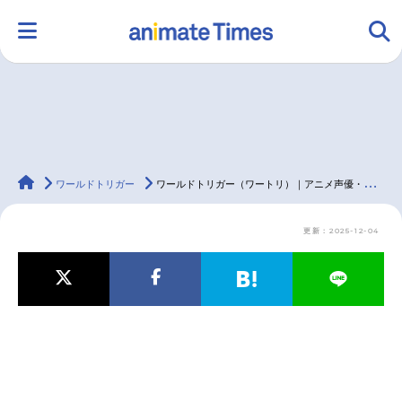
HOME
ランキング
アニメ
声優
animateTimes
ラジオ
みんなの声
グッズ
映画
ワールドトリガー
ワールドトリガー（ワートリ）｜アニメ声優・キャラクター・登場人物・最新情報一覧
更新：2025-12-04
マンガ・ラノベ
ゲーム・アプリ
音楽
コスプレ
2.5次元
配信・Vtuber
トレンド
無料マンガ
最新記事一覧
アニメ記事一覧
声優記事一覧