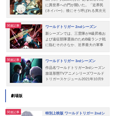
に異世界への門が開いた。「近界民
(ネイバー)」後にそう呼ばれる異次元
からの侵略者が門付近の地域を蹂
躙、街は恐怖に包まれた。近界民に
関連記事
ワールドトリガー 2ndシーズン
地球上の兵器は効果が薄く、都市の
壊滅は時間の問題と思われた。しか
新シーズンでは、三雲隊がA級昇格お
し、その時突如現れた謎の一団が近
よび遠征部隊選抜のためB級ランク戦
界民を撃退。近界民の技術を独自に
に臨むそのさなか、近界最大の軍事
研究し、「こちら側」の世界を守る
国家・アフトクラトルの命を受けた
ため戦う組織、界境防衛機関「ボー
属国ガロプラが現れ本部を急襲。極
関連記事
ワールドトリガー 3rdシーズン
ダー」。彼らはわずかな期間で巨大
秘召集されたボーダー精鋭部隊によ
な基地を作り上げ、近界民に対する
る迎撃戦から幕を開けます。大量の
作品名ワールドトリガー3rdシーズン
防衛体制を整えた。それから4年。門
トリオン兵を率いるガロプラの侵攻
放送形態TVアニメシリーズワールド
は依然として開いているにも拘わら
からボーダーは本部を守りきれるの
トリガースケジュール2021年10月9
ず、三門市を出て行く人間は驚くほ
か!?作品名ワールドトリガー2ndシー
日（土）～2022年1月23日）（土）
ど少ない。中学生の三雲修もまた、
ズン放送形態TVアニメシリーズワー
テレビ朝日ほか話数全14話キャスト
劇場版
ボーダーに所属していた。ある日、
ルドトリガースケジュール2021年1
【玉狛支部 三雲隊】空閑遊真：村
修のクラスに転校生がやってきた。
月9日（土）～2021年4月4日（土）
中知三雲修：梶裕貴雨取千佳：田村
空閑遊真と名乗った少年は、何故か
テレビ朝日ほか話数全12話キャスト
奈央迅悠一：中村悠一ヒュース：島
関連記事
ボーダーの人間にのみ携帯を許され
空閑遊真：村中知三雲修：梶裕貴雨
﨑信長林藤陽太郎：浦和めぐみ宇佐
特別上映版 ワールドトリガー 2ndシ