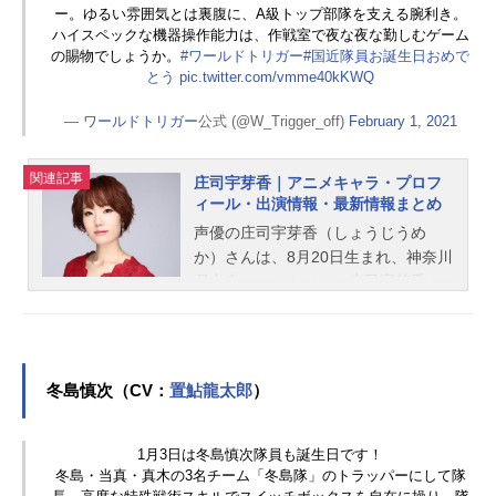
ー。ゆるい雰囲気とは裏腹に、A級トップ部隊を支える腕利き。
ハイスペックな機器操作能力は、作戦室で夜な夜な勤しむゲーム
の賜物でしょうか。
#ワールドトリガー
#国近隊員お誕生日おめで
とう
pic.twitter.com/vmme40kKWQ
—
ワールドトリガー
公式 (@W_Trigger_off)
February 1, 2021
関連記事
庄司宇芽香｜アニメキャラ・プロフ
ィール・出演情報・最新情報まとめ
声優の庄司宇芽香（しょうじうめ
か）さんは、8月20日生まれ、神奈川
県出身。こちらでは、庄司宇芽香さ
んのプロフィールと関連記事を紹介
します。
冬島慎次（CV：
置鮎龍太郎
）
1月3日は冬島慎次隊員も誕生日です！
冬島・当真・真木の3名チーム「冬島隊」のトラッパーにして隊