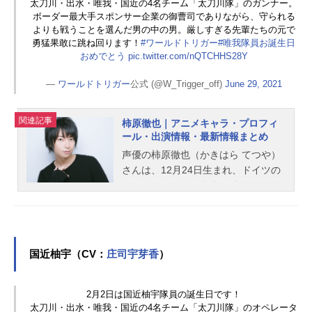
太刀川・出水・唯我・国近の4名チーム「太刀川隊」のガンナー。
ボーダー最大手スポンサー企業の御曹司でありながら、守られる
よりも戦うことを選んだ男の中の男。厳しすぎる先輩たちの元で
勇猛果敢に跳ね回ります！
#ワールドトリガー
#唯我隊員お誕生日
おめでとう
pic.twitter.com/nQTCHHS28Y
—
ワールドトリガー
公式 (@W_Trigger_off)
June 29, 2021
関連記事
柿原徹也｜アニメキャラ・プロフィ
ール・出演情報・最新情報まとめ
声優の柿原徹也（かきはら てつや）
さんは、12月24日生まれ、ドイツの
デュッセルドルフ出身。『FAIRY TAI
L』のナツ・ドラグニル役をはじめ、
『弱虫ペダル』の東堂尽八役など、
人気作品のキャラクターを多く演じ
ています。こちらでは、柿原徹也さ
国近柚宇（CV：
庄司宇芽香
）
んのオススメ記事をご紹介！
2月2日は国近柚宇隊員の誕生日です！
太刀川・出水・唯我・国近の4名チーム「太刀川隊」のオペレータ