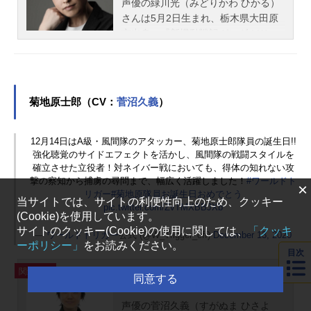
声優の緑川光（みどりかわ ひかる）
さんは5月2日生まれ、栃木県大田原
市出身。『新機動戦記ガンダムW』
のヒイロ・ユイ役をはじめ、『あん
さんぶるスターズ！』の天祥院英智
役など、人気作品のキャラクターを
多く演じています。こちらでは、緑
菊地原士郎（CV：
菅沼久義
）
川光さんのオススメ記事をご紹介！
12月14日はA級・風間隊のアタッカー、菊地原士郎隊員の誕生日!!
強化聴覚のサイドエフェクトを活かし、風間隊の戦闘スタイルを
確立させた立役者！対ネイバー戦においても、得体の知れない攻
撃の察知から捕虜の尋問まで、幅広く活躍しました！
#ワールドト
×
リガー
#菊地原隊員お誕生日おめでとう
当サイトでは、サイトの利便性向上のため、クッキー
pic.twitter.com/ZvTMXBBJXb
(Cookie)を使用しています。
サイトのクッキー(Cookie)の使用に関しては、
「クッキ
—
ワールドトリガー
公式 (@W_Trigger_off)
December 13, 2020
ーポリシー」
をお読みください。
目次
関連記事
菅沼久義｜アニメキャラ・プロフィ
同意する
ール・出演情報・最新情報まとめ
声優の菅沼久義（すがぬま ひさよ