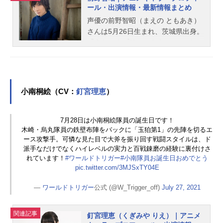
ール・出演情報・最新情報まとめ
声優の前野智昭（まえの ともあき）
さんは5月26日生まれ、茨城県出身。
『うたの☆プリンスさまっ♪』のカミ
ュ役をはじめ、『図書館戦争』の堂
上篤役など、人気作品のキャラクタ
ーを多く演じています。こちらで
は、前野智昭さんのオススメ記事を
小南桐絵（CV：
釘宮理恵
）
ご紹介！
7月28日は小南桐絵隊員の誕生日です！
木崎・烏丸隊員の鉄壁布陣をバックに「玉狛第1」の先陣を切るエ
ース攻撃手。可憐な見た目で大斧を振り回す戦闘スタイルは、ド
派手なだけでなくハイレベルの実力と百戦錬磨の経験に裏付けさ
れています！
#ワールドトリガー
#小南隊員お誕生日おめでとう
pic.twitter.com/3MJSxTY04E
—
ワールドトリガー
公式 (@W_Trigger_off)
July 27, 2021
関連記事
釘宮理恵（くぎみや りえ）｜アニメ