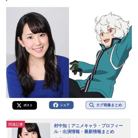
作：葦原大介（集英社「ジャンプS
よる極秘迎撃態勢を整えようとして
Q.」連載／ジャンプコミックス刊）
いた。「門(ゲート)」が上空に発現
製作：東映アニメーションシリーズ
し、攻撃手(アタッカー)ランク1位の
構成：...
太刀川慶(CV浪川大輔)が動き出そう
したその瞬間、迅が捉えた未来は
ー!?作品名特別上映版ワールドトリ
ガー2ndシーズン放送形態劇場版アニ
メシリーズワールドトリガースケジ
ュール2020年12月25日（金）キャス
ト空閑遊真：村中知三雲修：梶裕貴
迅悠一：中村悠一ヒュース：島﨑信
長林藤陽太郎：浦和めぐみガトリ
ン：江川央生ラタリコフ：...
タグ画像まとめ
シェア
ポスト
関連記事
村中知｜アニメキャラ・プロフィー
ル・出演情報・最新情報まとめ