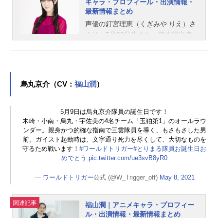
キャラ・プロフィール・出演情報・
最新情報まとめ
声優の釘宮理恵（くぎみや りえ）さ
んは、5月30日生まれ、熊本県出身。
『銀魂』の神楽役をはじめ、『呪術
廻戦』西宮桃役など、人気作品のキ
ャラクターを多く演じています。こ
ちらでは、釘宮理恵さんのオススメ
烏丸京介（CV：
福山潤
）
記事をご紹介！
5月9日は烏丸京介隊員の誕生日です！
木崎・小南・烏丸・宇佐美の4名チーム「玉狛第1」のオールラウ
ンダー。親身かつ的確な指南で三雲隊員を導く、もさもさした男
前。ガイスト起動時は、文字通り死力を尽くして、大切なものを
守るため戦います！
#ワールドトリガー
#とりまる隊員お誕生日お
めでとう
pic.twitter.com/ue3svB8yR0
—
ワールドトリガー
公式 (@W_Trigger_off)
May 8, 2021
関連記事
福山潤｜アニメキャラ・プロフィー
ル・出演情報・最新情報まとめ