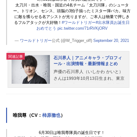
太刀川・出水・唯我・国近の4名チーム「太刀川隊」のシュータ
ー。トリオン、センス、頭脳の3拍子揃ったミスター弾バカ。味方
に敵を獲らせる名アシストが光りますが、ご本人は物量で押しき
るフルアタックが大好物！
#ワールドトリガー
#出水隊員お誕生日
おめでとう
pic.twitter.com/71rRVKjORV
—
ワールドトリガー
公式 (@W_Trigger_off)
September 20, 2021
関連記事
石川界人｜アニメキャラ・プロフィ
ール・出演情報・最新情報まとめ
声優の石川界人（いしかわ かいと）
さんは1993年10月13日生まれ、東京
都出身。『ハイキュー!!』の影山飛雄
役をはじめ、『わたしの幸せな結
婚』の久堂清霞役など、人気作品の
キャラクターを多く演じています。
こちらでは、石川界人さんのオスス
唯我尊（CV：
柿原徹也
）
メ記事をご紹介！
6月30日は唯我尊隊員の誕生日です！