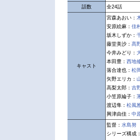
話数
全24話
宮森あおい：
安原絵麻：
佳
坂木しずか：
藤堂美沙：
髙
今井みどり：
本田豊：
西地
キャスト
落合達也：
松
矢野エリカ：
高梨太郎：
吉
小笠原綸子：
渡辺隼：
松風
興津由佳：
中
監督：
水島努
シリーズ構成