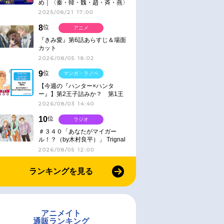
め｜〈秦・韓・魏・趙・斉・燕〉
2025/08/21 17:00
8
位
アニメ
『きみ愛』第6話あらすじ＆場面
カット
2026/08/05 18:02
9
位
マンガ・ラノベ
【今週の『ハンター×ハンタ
ー』】第2王子詰みか？ 第1王
子と第4王子が対峙「発令」＜
2026/08/03 14:40
No.416＞
10
位
ラジオ
＃３４０「あなたがマイガー
ル！？（by木村良平）」 Trignal
のキラキラ☆ビートＲ
2026/08/05 12:00
ランキングを見る
アニメイト
通販ランキング