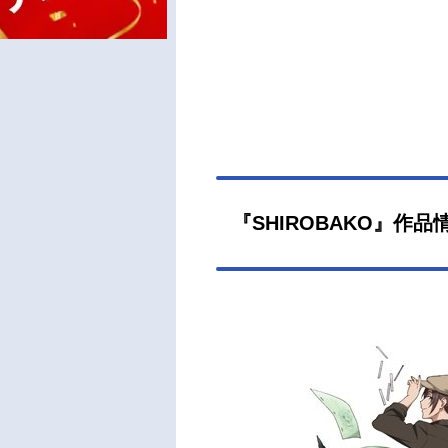
『SHIROBAKO』作品