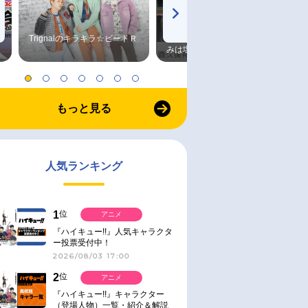
Trignalのキラキラ☆ビートＲ
森久保祥太郎×浪川大輔 つま
みは塩だけ
もっと見る
人気ランキング
1
位
アニメ
『ハイキュー!!』人気キャラクタ
ー投票受付中！
2026/08/03 17:00
2
位
アニメ
『ハイキュー!!』キャラクター
（登場人物）一覧・紹介＆解説