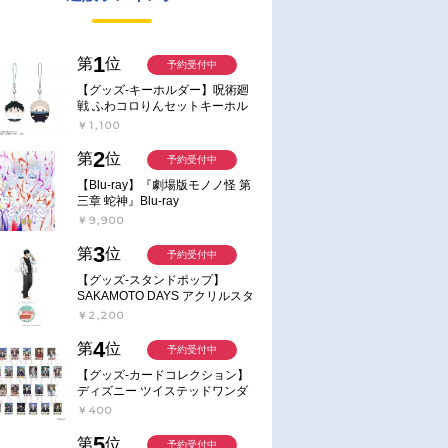
1
第
位
予約受付中
【グッズ-キーホルダー】呪術廻
戦 ふわコロりんセットキーホル
ダー【アニメイト特典付】
￥1,100
2
第
位
予約受付中
【Blu-ray】『劇場版モノノ怪 第
三章 蛇神』Blu-ray
￥9,900
3
第
位
予約受付中
【グッズ-スタンドポップ】
SAKAMOTO DAYS アクリルスタ
ンド～Sunny Afternoon～ 4.南雲
￥2,200
4
第
位
予約受付中
【グッズ-カードコレクション】
ディズニー ツイステッドワンダ
ーランド ランダムカードコレク
￥400
ション クラブ・ウェアver.
5
第
位
予約受付中