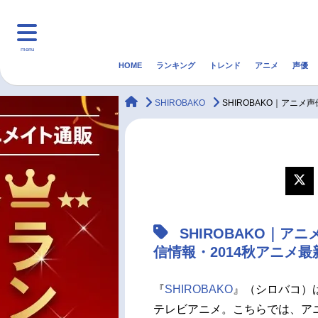
menu
HOME
ランキング
トレンド
アニメ
声優
HOME
ランキング
アニ
animateTimes
SHIROBAKO
SHIROBAKO｜アニ
マンガ・ラノベ
ゲーム・アプリ
音楽
最新記事一覧
アニメ記事一覧
SHIROBAKO｜
声優記事一覧
信情報・2014秋アニメ
『
SHIROBAKO
』（シロバコ）
テレビアニメ。こちらでは、ア