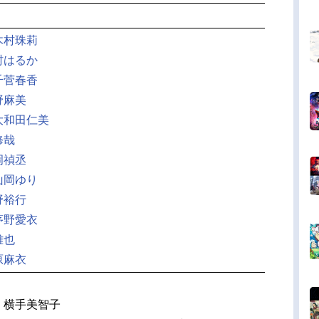
木村珠莉
村はるか
千菅春香
野麻美
大和田仁美
修哉
岡禎丞
山岡ゆり
野裕行
茅野愛衣
雅也
原麻衣
：横手美智子