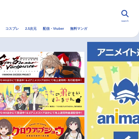
search
コスプレ
2.5次元
配信・Vtuber
無料マンガ
んなの声
グッズ
映画
・Vtuber
トレンド
無料マンガ
秋アニメ
冬アニメ