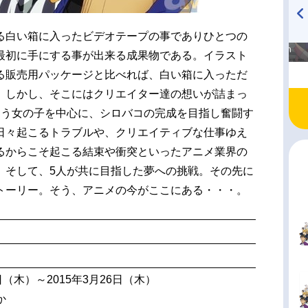
る白い箱に入ったビデオテープの事でありひとつの
高橋美紀のおんぷの気持ち
TVアニメ『戦隊大失格』
♪ in アニメイトタイムズ
radio 大直会 2nd season
最初に手にする事が出来る成果物である。イラスト
る販売用パッケージと比べれば、白い箱に入っただ
。しかし、そこにはクリエイター達の想いが詰まっ
追う女の子を中心に、シロバコの完成を目指し奮闘す
日々起こるトラブルや、クリエイティブな仕事ゆえ
るからこそ起こる結束や衝突といったアニメ業界の
。そして、5人が共に目指した夢への挑戦。その先に
トーリー。そう、アニメの今がここにある・・・。
9日（木）～2015年3月26日（木）
か