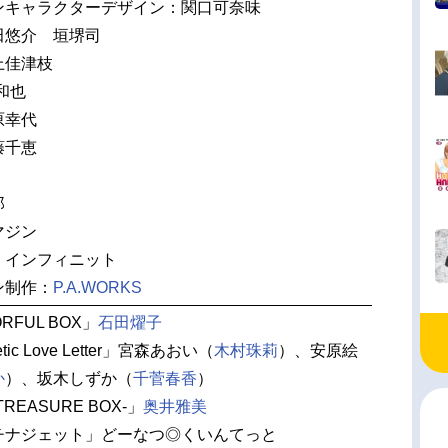
ンキャラクターデザイン：関口可奈味
田悠介 垣堺司
上佳津枝
和也
原幸代
藤千恵
郎
マジン
：インフィニット
ン制作：
P.A.WORKS
RFUL BOX」
石田燿子
tic Love Letter」宮森あおい（
木村珠莉
）、安原絵
か
）、坂木しずか（
千菅春香
）
REASURE BOX-」
奥井雅美
ラチナジェット」どーなつ◎くいんてっと