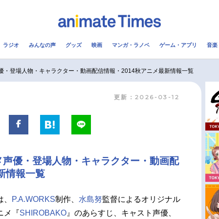
ラジオ
みんなの声
グッズ
映画
マンガ・ラノベ
ゲーム・アプリ
音楽
メ
声優
ラジオ
み
メ声優・登場人物・キャラクター・動画配信情報・2014秋アニメ最新情報一覧
更新：2026-03-12
コスプレ
2.5次元
配信
アニメ映画一覧
今期アニメ曜日別一覧
実写化映画一覧
春アニメ
アニメ声優・登場人物・キャラクター・動画配
男性声優/女性声優一覧
夏アニメ
最新情報一覧
FOLLOW US
は、
P.A.WORKS
制作、
水島努
監督によるオリジナル
ニメ『
SHIROBAKO
』のあらすじ、キャスト声優、