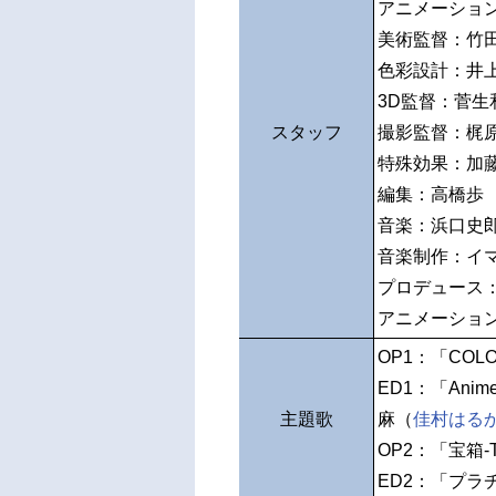
アニメーショ
美術監督：竹
色彩設計：井
3D監督：菅生
スタッフ
撮影監督：梶
特殊効果：加
編集：高橋歩
音楽：浜口史
音楽制作：イ
プロデュース
アニメーショ
OP1：「COLO
ED1：「Anime
主題歌
麻（
佳村はる
OP2：「宝箱-T
ED2：「プ