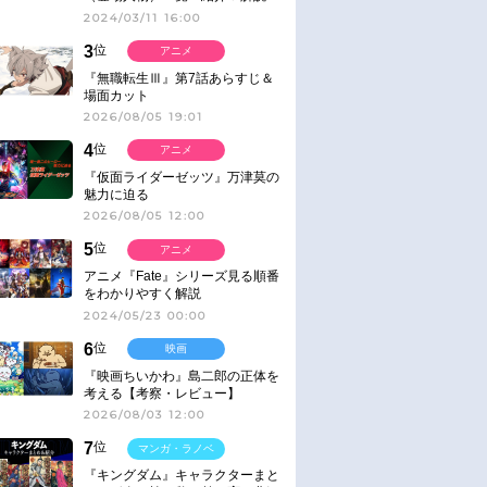
2024/03/11 16:00
3
位
アニメ
『無職転生Ⅲ』第7話あらすじ＆
場面カット
2026/08/05 19:01
4
位
アニメ
『仮面ライダーゼッツ』万津莫の
魅力に迫る
2026/08/05 12:00
5
位
アニメ
アニメ『Fate』シリーズ見る順番
をわかりやすく解説
2024/05/23 00:00
6
位
映画
『映画ちいかわ』島二郎の正体を
考える【考察・レビュー】
2026/08/03 12:00
7
位
マンガ・ラノベ
『キングダム』キャラクターまと