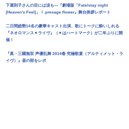
下屋則子さんの目には涙も―『劇場版「Fate/stay night
[Heaven’s Feel]」Ⅰ.presage flower』舞台挨拶レポート
二日間総勢14名の豪華キャスト出演、歌にトークに酔いしれる
『ネオロマンス▼ライヴ』（▼はハートマーク）が二年ぶりに開
催！
『真・三國無双 声優乱舞 2014春 究極歌宴（アルティメット・ラ
イヴ）』昼の部をレポ