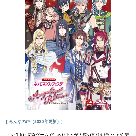
スケジュール2002年10月3日（木）
～2007年2月8日（木）テレビ東京系
話数全220話キャストうずまきナル
ト：竹内順子うちはサスケ：杉山紀
彰春野サクラ：中村千絵はたけカカ
シ：井上和彦うみのイルカ：関俊彦
木ノ葉丸：大谷育江三代目火影・猿
飛：柴田秀勝スタッフ原作：岸本斉
史（集英社「週刊少年ジャンプ」連
載）監督：伊達勇登シリーズ構成：
隅沢克之キャラクターデザイン：西
尾鉄也 鈴木博文美術：高田茂祝音
楽：六三四プロジェクト 増田俊郎
アニメーション制作：studioぴえろ
（スタジオぴえろ）公開開始年＆季
節2002秋アニメ(C)岸本斉史スコット
／集英社・テレビ東京・ぴえろ『NA
RUTO-ナルト-』公式サイト『NARU
[ みんなの声（2020年更新）]
TO-ナルト-』公式Twitter 「NARUTO
-ナルト-」のグッズを探す動画配信情
・女性向け恋愛ゲームではありますが大陸の育成を行いながら守