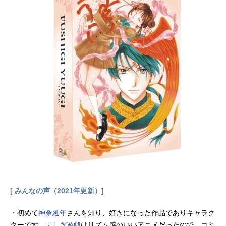
成：まさきひろキャラクター原案：
上川祐司キャラクターデザイン：平
山智メカ作画監督：渡辺圭祐メカキ
ャラクターデザイン：森木靖泰美術
監督：飯島由樹子音響監督：百瀬慶
一音楽：池頼広原案：セガ・ソニッ
クチームアニメーション制作：トム
ス･エンタテインメント公開開始年＆
季節2003春アニメ(C)SONICProjec
t・テレビ東京 「ソニックX」のグッ
ズを探す
[ みんなの声（2021年更新）]
・初めて
神奈延年
さんを知り、好きになった作品でありキャラク
ターです。
ふしぎ遊戯
はリズム感のいいアニメだったので、コミ