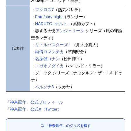
2008年～ ユニット「福神」
・
マクロス7
（熱気バサラ）
・
Fate/stay night
（ランサー）
・
NARUTO -ナルト-
（薬師カブト）
・恋する天使
アンジェリーク
シリーズ（風の守護
聖ランディ）
・
リトルバスターズ！
（井ノ原真人）
代表作
・
純情ロマンチカ
（草間野分）
・
名探偵コナン
（松田陣平）
・
エガオノダイカ
（ハロルド・ミラー）
・ソニック シリーズ（ナックルズ・ザ・エキドゥ
ナ）
・
ペルソナ3
（タカヤ）
「神奈延年」公式プロフィール
「神奈延年」公式X（Twitter）
「神奈延年」のグッズを探す