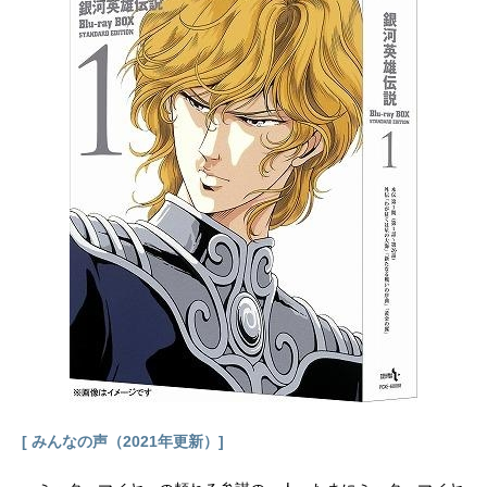
女」となる。そんな美朱の前に、
「青龍の巫女」となった唯が現れ
る。美朱とは対照的に悲惨な事件に
巻き込まれていた唯は、心に傷を負
い美朱にも心を閉ざす。それぞれの
使命を背負って敵対してしまう美朱
と唯。過酷な運命の中で惹かれあう
鬼宿と美朱。朱雀と青龍の戦いが今
始まる！作品名ふしぎ遊戯放送形態T
Vアニメスケジュール1995年4月6日
（木）～1996年3月28日（木）テレ
ビ東京系にて話数全52話キャスト夕
城美朱：荒木香恵（荒木香衣）本郷
唯：冬馬由美鬼宿：緑川光星宿：子
安武人柳宿：坂本千夏井宿：関智一
翼宿：林延年（神奈延年）軫宿：石
井康嗣張宿：川上とも子心宿：古澤
徹（古澤融）スタッフ原作：渡瀬悠
[ みんなの声（2021年更新）]
宇（小学館「フラワーコミックス」
刊）監督：亀垣一シリーズ構成：浦