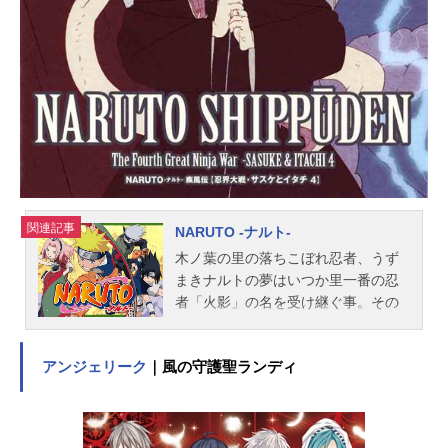
助：関俊彦食堂のおばちゃん：巴菁
子ヘムヘム：島田敏ユキ：國府田マ
リ子トモミ：江森浩子シゲ：むたあ
きこ稗田八方斎：飯塚昭三スタッフ
原作：尼子騒兵衛「落第忍者乱太
郎」より監督：河内日出夫シリーズ
構成：浦...
関連記事
NARUTO -ナルト-
木ノ葉の里の落ちこぼれ忍者、うず
まきナルトの夢はいつか里一番の忍
者「火影」の名を受け継ぐ事。その
身に封印された尾獣「九尾の妖狐」
ゆえに孤独な過去を背負ったナルト
アンジェリーク
｜風の守護聖ランディ
だが、サスケとサクラという仲間を
得、上忍カカシ率いる第七班の一員
として任務をスタートさせた!!作品名
NARUTO-ナルト-放送形態TVアニメ