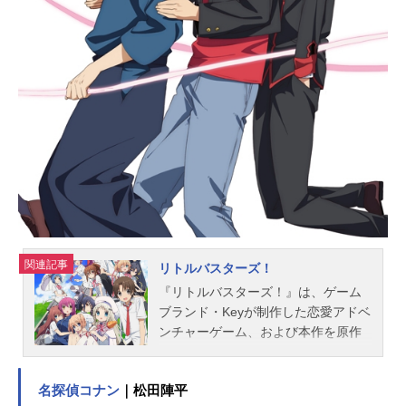
ーズFateシリーズスケジュール2006
年1月6日（金）～6月16日（金）テ
レ玉・TOKYOMXほか話数全24話キ
ャスト衛宮士郎：杉山紀彰キャスタ
ー：田中敦子セイバー：川澄綾子間
桐慎二：神谷浩史遠坂凛：植田佳奈
衛宮切嗣：小山力也間桐桜：下屋則
子柳洞一成：真殿光昭藤村大河：伊
藤美紀葛木宗一郎：中多和宏アーチ
ャー：諏訪部順一バーサーカー：西
前忠久言峰綺礼：中...
関連記事
リトルバスターズ！
『リトルバスターズ！』は、ゲーム
ブランド・Keyが制作した恋愛アドベ
ンチャーゲーム、および本作を原作
としたメディアミックス作品。こち
らでは、アニメ『リトルバスター
名探偵コナン
｜松田陣平
ズ！』のあらすじ、キャスト声優、