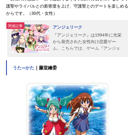
報【PR】※本ページは動画配信サー
護聖やライバルとの新密度を上げ、守護聖とのデートを楽しめる
ビスのプロモーションが含まれてい
からです。（30代・女性）
ます。※詳細や最新の配信情...
関連記事
アンジェリーク
『アンジェリーク』は1994年に光栄
から発売された女性向け恋愛ゲー
ム。こちらでは、ゲーム『アンジェ
リーク』各シリーズの出演声優、お
すすめ記事をご紹介します。『アン
うた∽かた
｜藤堂繪委
ジェリーク』シリーズ出演声優アン
ジェリーク・リモージュ：白鳥由里
ロザリア：三石琴乃アンジェリー
ク・コレット：浅田葉子レイチェ
ル：長沢美樹ジュリアス：速水奨ク
ラヴィス：塩沢兼人→田中秀幸ラン
ディ：神奈延年リュミエール：飛田
展男オスカー：堀内賢雄マルセル：
優希比呂ゼフェル：岩田光央オリヴ
ィエ：子安武人ルヴァ：関俊彦パス
ハ：矢尾一樹サラ：折笠愛ディア：