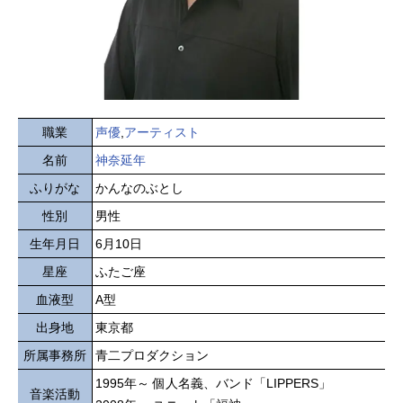
職業
声優
,
アーティスト
名前
神奈延年
ふりがな
かんなのぶとし
性別
男性
生年月日
6月10日
星座
ふたご座
血液型
A型
出身地
東京都
所属事務所
青二プロダクション
1995年～ 個人名義、バンド「LIPPERS」
音楽活動