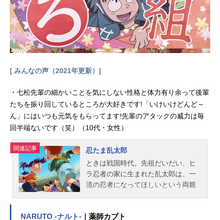
[ みんなの声（2021年更新）]
・七松先輩の細かいことを気にしない性格と体力有り余って後輩
たちを振り回しているところが大好きです!「いけいけどんど～
ん」にはいつも元気をもらってます!先輩のアタックの威力は毎
回半端ないです（笑）（10代・女性）
関連記事
忍たま乱太郎
ときは戦国時代。先祖だいだい、ヒ
ラ忍者の家に生まれた乱太郎は、一
流の忍者になってほしいという両親
のきたいをむねに、忍術学園に入
学。そこには堺の豪商のむすこ・し
NARUTO -ナルト-
｜薬師カブト
んべヱや、いくさで親をなくしなが