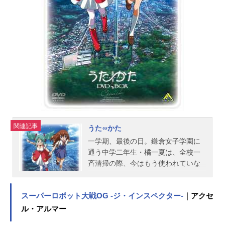
田中敦子第255代女王：勝生真沙子カ
ティス：池田秀一ヴィクトール：立
木文彦セイラン：岩永哲哉ティム
カ：私市淳エルンスト：森川智之メ
ル：冬馬由美アリオス：成田剣エル
ダ：宮本充レオナード：小山力也フ
ランシス：杉田智和ユーイ：浪川大
輔チャーリー：真殿光昭ブライア
ン：逢坂良太ジェラール：堀江瞬シ
ルヴァン：菊池幸利『アンジェリー
クルミナライズ』出演声優ユエ：土
関連記事
うた∽かた
屋神葉ノア：七海ひろきヴァージ
一学期、最後の日。鎌倉女子学園に
ル：宮崎遊カナタ：大塚剛央シュ
通う中学二年生・橘一夏は、全校一
リ：佐藤拓也ミラン：小松昌平ゼ
斉清掃の際、今はもう使われていな
ノ：島﨑信長フェリクス：上村祐翔
い旧校舎に携帯電話を落としてしま
ロレンツォ：竹内良太サイラス：小
った。携帯電話には、あこがれの家
野友樹レイナ...
スーパーロボット大戦OG -ジ・インスペクター-
｜アクセ
庭教師・誓唯に貰った大切な御守が
付いている。一夏はひとり、人けの
ル・アルマー
ない旧校舎へと戻った。夕陽が差す