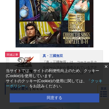
関連記事
真・三國無双
『真・三國無双』は、コーエーテク
×
モゲームスから発売されているアク
当サイトでは、サイトの利便性向上のため、クッキー
ションゲーム。こちらでは、『真・
(Cookie)を使用しています。
三國無双』シリーズのキャスト声
サイトのクッキー(Cookie)の使用に関しては、
「クッキ
優、スタッフ、オススメ記事をご紹
ーポリシー」
をお読みください。
聖闘士星矢
｜カミュ
目次
介！『真・三國無双』とはコーエー
テクモゲームスによる、シリーズ累
同意する
計販売本数2,100万本以上を記録する
爽快アクションゲーム！中国・三国