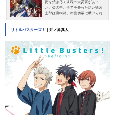
街を焼き尽くす程の大災害があっ
た。炎の中、全てを失った幼い衛宮
士郎は魔術師、衛宮切嗣に助けられ
その後、養子となる。あれから十
年。衛宮士郎は今は亡き養父、切嗣
リトルバスターズ！
｜井ノ原真人
との約束。"正義の味方"に成る可く
日々魔術の鍛錬を続けていた。そん
なある日、ふとしたきっかけから"聖
杯戦争"と呼ばれる魔術師同士の戦い
に巻き込まれ、サーヴァントの一
人、セイバーと契約する。聖杯戦
争、それは、手にした者の願いを叶
えるという聖杯を、七人の魔術師
（マスター）が与えられた、七騎士
の使い魔（サーヴァント）と共に、
奇跡を手に入れるために殺し合う争
奪戦。そして衛宮士郎は、十年前の
大災害が聖杯戦争によるものだと知
り、あの惨劇を繰り返さない為に、
戦いに身を投じる事になる。作品名F
ate/staynight放送形態TVアニメシリ