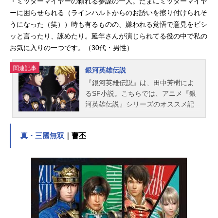
・ミッターマイヤーの頼れる参謀の一人。たまにミッターマイヤ
沢義雄キャラクターデザイン：本橋
秀之美術監督：長﨑斉美術監修：池
ーに困らせられる（ラインハルトからのお誘いを擦り付けられそ
田祐二...
うになった（笑））時も有るものの、嫌われる覚悟で意見をビシ
ッと言ったり、諫めたり。延年さんが演じられてる役の中で私の
お気に入りの一つです。（30代・男性）
関連記事
銀河英雄伝説
『銀河英雄伝説』は、田中芳樹によ
るSF小説。こちらでは、アニメ『銀
河英雄伝説』シリーズのオススメ記
事をご紹介！
真・三國無双
｜曹丕