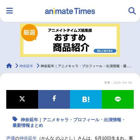
HOME
ランキング
アニメ
声優
ラジオ
みんなの声
グッズ
映画
animateTimes
神奈延年
神奈延年｜アニメキャラ・プロフィール・出演情報・最新情報まとめ
更新：2026-06-08
マンガ・ラノベ
ゲーム・アプリ
音楽
コスプレ
2.5次元
配信・Vtuber
トレンド
無料マンガ
神奈延年｜アニメキャラ・プロフィール・出演情報・
最新記事一覧
最新情報まとめ
アニメ記事一覧
声優記事一覧
声優
の
神奈延年
（かんな のぶとし）さんは、6月10日生まれ、東