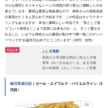
カルな描写とキメキメなシーンの演技の切り替えに感動したのを
覚えています。翼宿は素直な熱血感なので、神奈さんの喜怒哀楽
の表現がたくさん見られて大好きです。この作品はキャラクター
ソングもありますが、本当に素晴らしい作品です。"役として歌
う"という表現をここまで忠実に出来るのか…と、すごく驚かさ
れました。いまでも神奈さんの翼宿が私の中で唯一無二のナンバ
ーワンです!お誕生日おめでとうございます!（20代・女性）
関連記事
ふしぎ遊戯
高校の入学試験を間近に控えた夕城
美朱（ゆうきみあか）は、ある日親
友の本郷唯（ほんごうゆい）と図書
館で見つけた古い書物の中に吸い込
まれてしまう。古代中国に似た異世
銀河英雄伝説
｜カール・エドワルド・バイエルライン〈2
界の紅南国へと飛ばされ、悪漢に襲
われていたところを鬼宿（たまほ
代目〉
め）という青年に助けられた美朱
は、紅南国を守るため、現実世界へ
の戻り方を知るために、「朱雀の巫