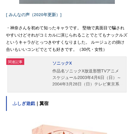
ア・ラヴレス：清水香里リュウセ
イ・ダテ：三木眞一郎ライディー
[ みんなの声（2020年更新）]
ス・F・ブランシュタイン：置鮎龍太
郎アヤ・コバヤシ：冬馬由美マサ
・神奈さんを初めて知ったキャラです。 堅物で真面目で騙され
キ・アンドー：緑川光アラド・バラ
やすいけどそれがコミカルに演じられることでとてもナックルズ
ンガ：鶏内一也ゼオラ・シュバイツ
というキャラがとっつきやすくなりました。 ルージュとの掛け
ァー：かかずゆみアクセル・アルマ
合いもいいコンビでとても好きです。（30代・女性）
ー：神奈延年スタッフ原作：SRプロ
デュースチーム監督：大張正己監
関連記事
修：寺田貴信 森住惣一郎シリーズ
ソニックX
構成・脚本：竹田裕一郎 八房龍之
作品名ソニックX放送形態TVアニメ
助キャラクター総作画監督：椛島洋
スケジュール2003年4月6日（日）～
介メカニック総作画監督：山根理宏
2004年3月28日（日）テレビ東京系
メカニック...
列ほか話数全78話キャストソニッ
ク：金丸淳一クリス：小林沙苗テイ
ふしぎ遊戯
｜翼宿
ルス：広橋涼エミー：川田妙子ナッ
クルズ：神奈延年シャドウ：遊佐浩
二ルージュ：落合るみクリーム：あ
おきさやかDr.エッグマン：大塚周夫
スタッフ監督：亀垣一シリーズ構