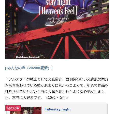
大戦艦マクロスは、やがて恐るべき
戦いの渦に呑み込まれてゆく……作
品名マクロス7放送形態TVアニメス
ケジュール1994年10月16日（日）～
1995年9月24日（日）TBSほか話数
全49話キャスト熱気バサラ：林延年
ミレーヌ・フレア・ジーナス：桜井
智レイ・ラブロック：菅原正志ビヒ
ーダ・フィーズ：高乃...
[ みんなの声（2020年更新）]
・アルスターの戦士としての威厳と、面倒見のいい兄貴肌の両方
をもちあわせている彼があまりにもかっこよくて、初めて作品を
拝見させていただいた時に心臓を穿たれたような心地がしまし
た。本当に大好きです。（10代・女性）
関連記事
Fate/stay night