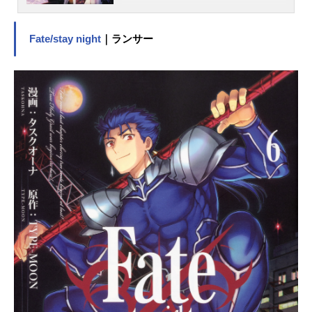
(マクロス7)は移民惑星を求め、7年
前地球を旅立ち宇宙旅行を続ける。
Fate/stay night
｜ランサー
その船団内では100万人の人々が平和
に暮らしていた。しかし、そんなあ
る日、突如としてマクロス艦の前衛
艦が奇襲を受ける。一方、マクロ
ス・シティ内の公園に設置された野
外ステージでは、ロックバンドのラ
イブが行われていた。そのグループ
の名は｢ファイアー・ボンバー｣。ボ
ーカル&ギターは破天荒で情熱的な熱
気バサラ。ボーカル&ベースはマック
スとミリアの7番目の娘、ミレーヌ。
キーボード&リーダーに飄々としたレ
イ。ドラムに寡黙なゼントラン女
性、ビヒーダ。ライブが盛り上がり
を見せた最中、敵の戦闘部隊がマク
ロス本艦にまで攻め込んできた。果
たしてなぞの船団の目的は、そして
正体は…100万の市民の運命を載せ巨