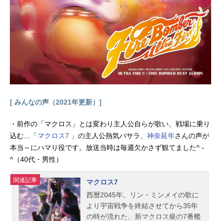
[ みんなの声（2021年更新）]
・前作の「マクロス」とは変わり主人公自らが歌い、戦場に乗り
込む…「
マクロス7
」の主人公熱気バサラ、
神奈延年
さんの声が
本当～にハマり役です。放送当時は毎週欠かさず観てました^ -
^（40代・男性）
関連記事
マクロス7
西暦2045年。リン・ミンメイの歌に
より宇宙戦争を終結させてから35年
の時が流れた。新マクロス級の7番艦