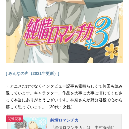
郎：井上和彦佐藤美和子：湯屋敦子
ジン：堀之紀ウォッカ：立木文彦
スタッフ原作：青山剛昌企画：諏訪
道彦チーフ・プロデューサー：松本
拓也 石山桂一プロデューサー：米
倉功人 寺島清晃アソシエイトプロ
デューサー：近藤秀峰監督：山本泰
一郎音楽：大野克夫キャラクター・
デザイン...
[ みんなの声（2021年更新）]
・アニメだけでなくインタビュー記事も素晴らしくて何回も読み
返しています。キャラクター、作品を大事に大事に演じてくださ
って本当にありがとうございます。神奈さんが野分君役で心から
嬉しく思っています。（30代・女性）
関連記事
純情ロマンチカ
『純情ロマンチカ』は、中村春菊に