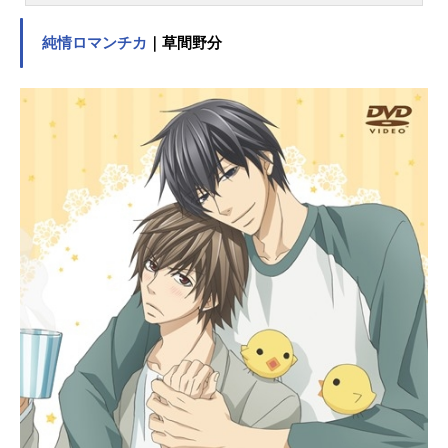
偵・工藤新一。彼は江戸川コナンと
名乗り、幼なじみの毛利蘭とその
純情ロマンチカ
｜草間野分
父・小五郎の探偵事務所に住みつ
き、数々の難事件をその推理力で解
決していく。「小さくなっても頭脳
は同じ。真実はいつもひとつ！」作
品名名探偵コナン放送形態TVアニメ
スケジュール1996年1月8日（月）～
毎週土曜18:00 読売テレビ・日本テ
レビほかキャスト江戸川コナン：高
山みなみ毛利小五郎：小山力也毛利
蘭：岡村明美工藤新一：山口勝平阿
笠博士：緒方賢一元太：高木渉光
彦：大谷育江歩美：岩居由希子灰原
哀：林原めぐみ服部平次：堀川りょ
う遠山和葉：宮村優子鈴木園子：松
井菜桜子京極真：檜山修之世良真
純：日髙のり子工藤優作：田中秀幸
工藤有希子：島本須美妃英理：高島
雅羅目暮警部：茶風林高木刑事：高
木渉千葉和伸：千葉一伸白鳥任三