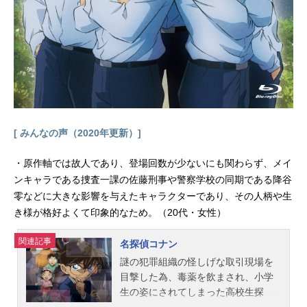
[ みんなの声（2020年更新）]
・原作軸では故人であり、登場回数が少ないにも関わらず、メイ
ンキャラである捜査一課の佐藤刑事や警察学校の同期である降谷
零などに大きな影響を与えたキャラクターであり、その人柄や生
き様が格好よくて印象的なため。（20代・女性）
関連記事
名探偵コナン
謎の犯罪組織の怪しげな取引現場を
目撃した為、毒薬を飲まされ、小学
生の姿にされてしまった高校生探