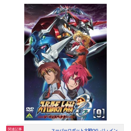
教室の、古い大鏡の前で、一夏は舞
夏と名乗る不思議な少女と出逢う。
それは『神精霊(ジン)』の力にまつわ
る、あの想い出の夏の始まりだっ
た。作品名うた∽かた放送形態TVア
ニメスケジュール2004年10月2日
（土）〜2004年12月18日（土）tv
k・TOKYOMXほか話数全13話キャス
ト一夏：本多陽子舞夏：浅野真澄皐
月：川上とも子蛍子：友利花未知
留：田村ゆかり誓唯：飛田展男繪
委：神奈延年沙耶：川村万梨阿スタ
ッフ原作：gímik監督：後藤圭二シリ
ーズ構成・脚本：きむらひでふみキ
ャラクターデザイン・総作画監督：
門之園恵美プロップデザイン：酒井
和男サブキャラクターデザイン：伊
東克修メインアニメーター：上田幸
一郎美術監督：飯島寿治色彩設定：
川上善美撮影監督：櫻田知之編集：
関連記事
スーパーロボット大戦OG -ジ・イン