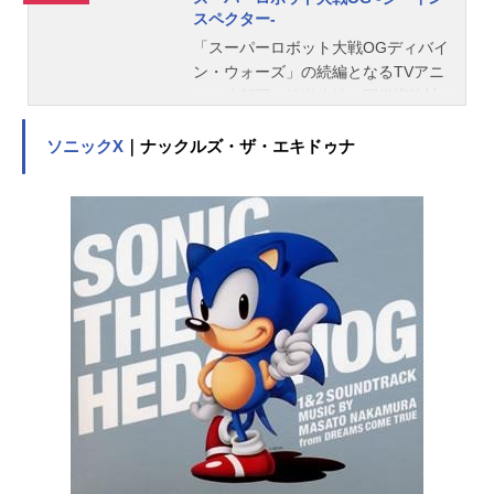
西山茂音楽：大橋恵音響監督：明田
スペクター-
川仁プロデューサー：湯川淳 春田
「スーパーロボット大戦OGディバイ
克典制作：ハルフィルムメーカー
ン・ウォーズ」の続編となるTVアニ
（ゆめ太カンパニー）製作：バンダ
メ。連邦軍の組織改編と軍備増強計
イビジュア...
画「イージス計画」が発表された。
その陰では「DC」の残党などがうご
ソニックX
｜ナックルズ・ザ・エキドゥナ
めていた。だが、人々は気づいてい
なかった。真の敵は「極めて近く、
限りなく遠い世界」、そして「静寂
の世界」から到来していること
を…。作品名スーパーロボット大戦O
G-ジ・インスペクター-放送形態TVア
ニメシリーズスーパーロボット大戦
スケジュール2010年10月1日（金）
～2011年4月1日（金）KBS京都・TO
KYOMXほか話数全26話キャストキョ
ウスケ・ナンブ：森川智之エクセレ
ン・ブロウニング：水谷優子ブルッ
クリン・ラックフィールド：杉田智
和クスハ・ミズハ：高橋美佳子ラミ