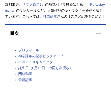
京都出身。『
マクロス7
』の熱気バサラ役をはじめ、『
Fate/stay
アニメ映画一覧
実写化映画一覧
night
』のランサー役など、人気作品のキャラクターを多く演じ
ています。こちらでは、
神奈延年
さんのオススメ記事をご紹介！
今期アニメ曜日別一覧
春アニメ
夏アニメ
目次
秋アニメ
冬アニメ
プロフィール
男性声優/女性声優一覧
神奈延年の記事ピックアップ
出演アニメキャラクター
FOLLOW US
誕生日（6月10日）の同じ声優さん
関連動画
最新記事