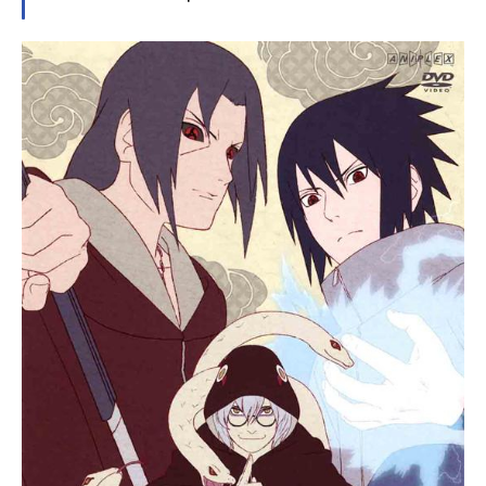
らもたくましく生きるきり丸がい
た。忍術学園のせいとは忍者のたま
ご、「忍たま」とよばれる。忍術学
園には、ナゾの天才忍者だった学園
長をはじめ、ユニークな先生や上級
生、ちょっと手ごわい「くの一教
室」の女の子たちや忍犬ヘムヘムな
どがいて、とってもにぎやか!乱太郎
たち三人組は、授業も試験も失敗ば
かり、いつもなぜかロクでもないこ
とになってしまう。りっぱな忍者に
なるには、まだまだとおいみちのり
だけど、忍たまの毎日は、あかる
く・たのしく・ゆかい、なのだ！作
品名忍たま乱太郎放送形態TVアニメ
スケジュール1993年4月10日（土）
～第31シリーズ放送中キャスト乱太
郎：高山みなみきり丸：田中真弓し
んべヱ：一龍斎貞友大川平次渦正：
浦山迅山田伝蔵：大塚明夫土井半