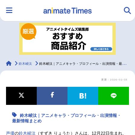
HOME
ランキング
アニメ
声優
ラジオ
みんなの声
グッズ
映画
animateTimes
鈴木崚汰
鈴木崚汰｜アニメキャラ・プロフィール・出演情報・最新情報まとめ
更新：2026-02-03
マンガ・ラノベ
ゲーム・アプリ
音楽
コスプレ
2.5次元
配信・Vtuber
トレンド
無料マンガ
鈴木崚汰｜アニメキャラ・プロフィール・出演情報・
最新記事一覧
最新情報まとめ
アニメ記事一覧
声優記事一覧
声優
の
鈴木崚汰
（すずき りょうた）さんは、12月22日生まれ、