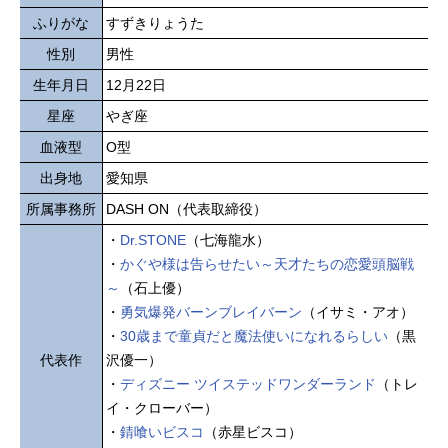
ふりがな
すずきりょうた
性別
男性
生年月日
12月22日
星座
やぎ座
血液型
O型
出身地
愛知県
所属事務所
DASH ON（代表取締役）
・
Dr.STONE
（七海龍水）
・
かぐや様は告らせたい～天才たちの恋愛頭脳戦
～
（石上優）
・
勇気爆発バーンブレイバーン
（イサミ・アオ）
・
30歳まで童貞だと魔法使いになれるらしい
（黒
代表作
沢優一）
・
ディズニー ツイステッドワンダーランド
（トレ
イ・クローバー）
・
錆喰いビスコ
（赤星ビスコ）