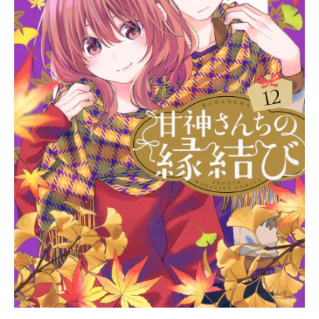
スケジュール2024年1月10日
（水）〜2024年3月27日（水）テレ
ビ東京ほか話数全12話キャスト安達
清：小林千晃黒沢優一：鈴木崚汰柘
植将人：古川慎綿矢湊：佐藤元六角
祐太：白井悠介藤崎希：小清水亜美
スタッフ原作：豊田悠（掲載「ガン
ガンpixiv」スクウェア・エニックス
刊）監督：奥田佳子キャラクターデ
ザイン：岸田隆宏シリーズ構成：金
春智子美術設定：古宮陽子美術監
督：佐藤豪志色彩設計：中山久美子
撮影監督：久保田淳編集：兼重涼子
音響監督：宮村優子音響効果：小山
健二音響制作：ダックスプロダクシ
ョン音楽：長谷川智樹音楽制作：エ
イ...