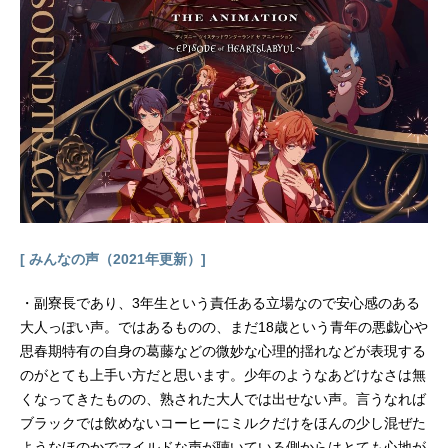
[ みんなの声（2021年更新）]
・副寮長であり、3年生という責任ある立場なので安心感のある
大人っぽい声。ではあるものの、まだ18歳という青年の悪戯心や
思春期特有の自身の葛藤などの微妙な心理的揺れなどが表現する
のがとても上手い方だと思います。少年のようなあどけなさは無
くなってきたものの、熟された大人では出せない声。言うなれば
ブラックでは飲めないコーヒーにミルクだけをほんの少し混ぜた
ようなほのかでマイルドな声が聴いている側からはとても心地が