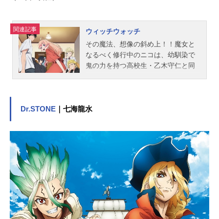
関連記事
ウィッチウォッチ
その魔法、想像の斜め上！！魔女と
なるべく修行中のニコは、幼馴染で
鬼の力を持つ高校生・乙木守仁と同
居することに。幼馴染との再会にと
きめくニコの一方、守仁には予言さ
れた災いからニコを守る使い魔とし
ての使命が。ニコの魔法が引き起こ
Dr.STONE
｜七海龍水
す予測不能なトラブル、年ごろの男
女の二人暮らし...前途多難で摩訶不
思議な日々が始まる！『SKETDANC
E』『彼方のアストラ』の篠原健太が
描く奇想天外なマジカルコメディ開
幕！作品名ウィッチウォッチ放送形
態TVアニメスケジュール2025年4月6
日（日）〜2025年10月5日（日）MB
S／TBS系全国28局ネットにて話数全
25話キャスト若月ニコ：川口莉奈乙