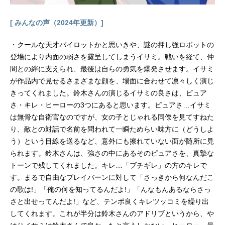
[ みんなの声（2024年更新）]
・クールな天才パイロットかと思いきや、謎の押し強ロボットの
登場により内面の弱さを露呈してしまうイサミ。戦いを経て、仲
間との絆に支えられ、最後は自らの勇気を爆発させます。イサミ
が作品内で見せるさまざまな顔を、場面に合わせて凛々しく演じ
きってくれました。鈴木さんの演じるイサミの良さは、ピュア
さ・キレ・ヒーローの3つにあると思います。ピュアさ…イサミ
は無骨な自衛官なのですが、女の子とじゃれる同僚を見てすねた
り、敵との対話で名前を問われて一瞬ためらい味方に（どうしよ
う）という目線を送るなど、意外にも擦れていない面が随所に見
られます。鈴木さんは、強さの中にあるそのピュアさを、真摯な
トーンで残してくれました。キレ…「ブチギレ」の方のキレで
す。まるで自由なブレイバーンに対して「さっきから何なんだこ
の歌は!」「俺の何を知ってるんだよ!」「んなもんあるならさっ
さと出せってんだよ!」など、テンポ良くキレツッコミを繰り出
してくれます。これが半分は鈴木さんのアドリブというから、や