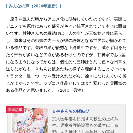
[ みんなの声（2024年更新）]
・原作を読んだ時からアニメ化に期待していたのですが、実際に
アニメでも原作にあった部分が色々と描写されていて本当に面白
いです。甘神さんちの縁結びは一人の少年が三姉妹と共に暮ら
し、将来はその姉妹の内一人が彼の許嫁となる世界観が描かれて
いる作品です。普段成績が優秀な上終瓜生ですが、減らず口をた
たく部分が多いなど欠点があるわけなのですが、甘神家でお世話
になるようになってからは、個性的な三姉妹と共に色々な日常を
送りながらも、きちんと彼女たちの様子を理解することでそのキ
ャラクター達一つ一つを受け入れながら、徐々になじんでいく感
じがよかったです。ラブコメ作品としてはまた変わった雰囲気の
ある作品だと思いました。（20代・男性）
関連記事
甘神さんちの縁結び
京大医学部を目指す高校生の上終瓜
生。児童養護施設育ちの瓜生は、京
都にある神社「甘神神社」の宮司に