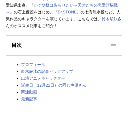
愛知県出身。『
かぐや様は告らせたい～天才たちの恋愛頭脳戦
アニメ映画一覧
実写化映画一覧
～
』の石上優役をはじめ、『
Dr.STONE
』の七海龍水役など、人
気作品のキャラクターを演じています。こちらでは、
鈴木崚汰
さ
今期アニメ曜日別一覧
んのオススメ記事をご紹介！
春アニメ
夏アニメ
目次
秋アニメ
冬アニメ
男性声優/女性声優一覧
プロフィール
鈴木崚汰の記事ピックアップ
FOLLOW US
出演アニメキャラクター
誕生日（12月22日）の同じ声優さん
関連動画
最新記事