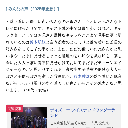
[ みんなの声（2025年更新）]
・落ち着いた優しい声がみんなのお母さん、もといお兄さんなト
レイにぴったりです。キャスト陣の中では最年少、けれど、キャ
ラクターとしてはお兄さん属性なキャラをここまで見事に演じ切
れているのは
鈴木崚汰
と言う役者のどっしりと落ち着いた芝居の
巧みさあってこその事かと。また、ただの優しいお兄さんかと思
いきや、たまに見せるちょっと意地の悪い所や悪戯な所も、落ち
着いた大人っぽい青年に見せかけておいてまだまだティーンエイ
ジャーなのだと思わせてくれる、高校生男子特有の絶妙な大人っ
ぽさと子供っぽさを宿した雰囲気も、
鈴木崚汰
の落ち着いた低音
ながらしっかり張りのある若々しい声だからこその魅力だなと思
います。（40代・女性）
関連記事
ディズニー ツイステッドワンダーラ
ンド
この物語が描くのは、「悪役たち