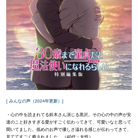
鈴木崚汰セラス・アシュレイン：宮
下早紀ピギ丸：津久井彩文イヴ・ス
ピード：上田瞳リズベット：和多田
美咲ヴィシス：小清水亜美ニャンタ
ン・キキーパット：汐入あすか十河
綾香：奈波果林桐原拓斗：水中雅章
小山田翔吾役：KENN鹿島小鳩役：長
縄まりあ戦場浅葱役：平山笑美安智
弘：山下大輝高雄聖役：早見沙織高
雄樹：前田佳織里シビト・ガートラ
ンド：諏訪部順一スタッフ原作：篠
崎芳(オーバーラップ文庫刊)キャラ
ク...
[ みんなの声（2024年更新）]
・心の中を読まれてる鈴木さん演じる黒沢。その心の中の声が安
達のこと好きすぎる愛がすごく伝わってきて、可愛いなと思って
聞いてました。低めのお声で優しさ溢れる感じが伝わってきて、
見ててすごく癒されました。（40代・女性）