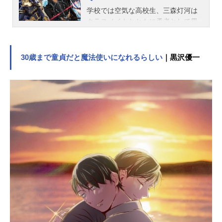
学校では空気な高校生、三森灯河は
クラスメイトとともに勇者として異
世界に召喚された。女神ヴィシスに
よってクラスメイトたちが次々にＳ
級、Ａ級と能力を見出される中、灯
30歳まで童貞だと魔法使いになれるらしい
｜黒沢優一
河は最低ランクであるＥ級と宣言さ
れ『廃棄』対象となってしまう。生
存率ゼロの遺跡に廃棄された灯河は
ハズレ枠と貶された【状態異常スキ
ル】を駆使して遺跡脱出を試みる。
その日から、女神ヴィシスへの復讐
の炎を宿した青年は人畜無害な人間
をやめ、心の奥底に隠していた本性
を明かしていく……「はじめよう
か、生存競争を」作品名ハズレ枠の
【状態異常スキル】で最強になった
俺がすべてを蹂躙するまで放送形態T
Vアニメスケジュール2024年7月4日
（木）〜2024年9月26日（木）TBS
ほか話数全12話キャスト三森灯河：