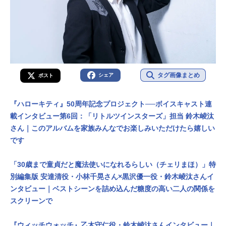
タグ画像まとめ
シェア
ポスト
『ハローキティ』50周年記念プロジェクト──ボイスキャスト連
載インタビュー第6回：「リトルツインスターズ」担当 鈴木崚汰
さん｜このアルバムを家族みんなでお楽しみいただけたら嬉しい
です
「30歳まで童貞だと魔法使いになれるらしい（チェリまほ）」特
別編集版 安達清役・小林千晃さん×黒沢優一役・鈴木崚汰さんイ
ンタビュー｜ベストシーンを詰め込んだ糖度の高い二人の関係を
スクリーンで
『ウィッチウォッチ』乙木守仁役・鈴木崚汰さんインタビュー｜