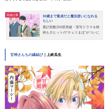
関連記事
30歳まで童貞だと魔法使いになれる
らしい
累計部数250部突破・実写ドラマ＆映
画も大ヒットの‟チェリまほ”がついに
待望のアニメ化決定‼ 童貞のまま30
歳を迎えた主人公・安達は「触れた
人の心が読める魔法」を使えるよう
になってしまった。地味な魔法の力
甘神さんちの縁結び
｜上終瓜生
を持て余していたある日、ひょんな
ことから営業部エースのイケメン同
期・黒沢の心を読んでしまう。黒沢
の心の中は、なんと安達への恋心で
いっぱいで――!? ちょっと不思議
な魔法の力が巻き起こす、“爽やかイ
ケメン”から“30歳拗らせ童貞”へのダ
ダ漏れ好意200％ラブコメディ、開
幕！作品名30歳まで童貞だと魔法使
いになれるらしい放送形態TVアニメ