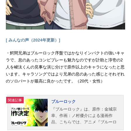
モンド：小林竜之レオナ・キングス
カラー：梅原裕一郎ジャック・ハウ
ル：坂泰斗ラギー・ブッチ：市川蒼
アズール・アーシェングロット：田
丸篤志ジェイド・リーチ：駒田航フ
ロイド・リーチ：岡本信彦カリム・
[ みんなの声（2024年更新）]
アルアジーム：古田一紀ジャミル・
バイパー：二葉要ヴィル・シェーン
・鰐間兄弟はブルーロック序盤ではかなりインパクトの強いキャ
ハイト：相葉裕樹エペル・フェルミ
ラで、息のあったコンビプレーも魅力なのですが計助と淳壱の2
エ：土屋神葉ルーク・ハント：糸川
人を崚汰くんの見事な演じ分けで原作以上のキャラになったと思
耀...
います。キャラソングではより兄弟の息のあった感じとそれぞれ
のソロパートが最高に良かったです。（20代・女性）
関連記事
ブルーロック
『ブルーロック』は、原作：金城宗
幸、作画：ノ村優介による漫画作
品。こちらでは、アニメ『ブルーロ
ック』のあらすじ、キャスト、スタ