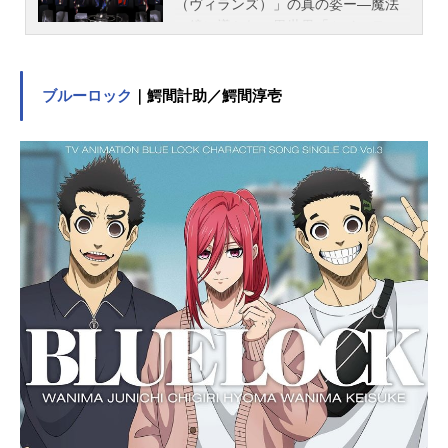
（ヴィランズ）」の真の姿ー―魔法
の鏡に導かれ、異世界「ツイステッ
ドワンダーランド」に召喚されてし
まった主人公。辿り着いた先は名門
魔法士養成学校「ナイトレイブンカ
ブルーロック
｜鰐間計助／鰐間淳壱
レッジ」。行く当てのない主人公
は、仮面の学園長の保護を受け、元
の世界へ帰る方法を探し始める。し
かし、そこで待ち受けていた生徒た
ちは、才能豊かだが、協調性皆無の
問題児ばかりだった。はたして主人
公は、彼らと協力し、元の世界へ帰
ることができるのか？そして、ヴィ
ランズの魂を持つ、生徒たちの秘密
とは？作品名ディズニーツイステッ
ドワンダーランドスケジュール2020
年3月18日（水）～配信キャストリド
ル・ローズハート：花江夏樹エー
ス・トラッポラ：山下誠一郎デュー
ス・スペード：小林千晃トレイ・ク
ローバー：鈴木崚汰ケイト・ダイヤ