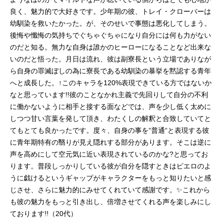
良く、魅力的で大好きです。少年期の彼、トレイ・クローバーは
幼馴染を救いたかった。が、そのせいで事態は悪化してしまう。
後悔や懺悔の気持ちでぐちゃぐちゃになり自分には何も力がない
のだと知る。無力な自身は誰かのヒーローになることなど出来な
いのだと悟った。月日は流れ、彼は副寮長という立場でありなが
ら自身の罪滅ぼしの為に寮長である幼馴染の暴挙を黙認する青年
へと成長した。↑このキャラを120%表現できている方ではないか
なと思っています!!彼のことなかれ主義で先回りして自分の不利
に働かないように相手と接する面などでは、声を少し低く太めに
しつつ甘い言葉を発して頂き、わたくしの解釈と合致していてと
てもとても良かったです。度々、自身の事を“普通“と表現する彼
に青年期特有の翳りが見え隠れする部分があります。そこは逆に
声を高めにして空元気に近い表現されているのかな?と思ってお
ります。普段しっかりしている彼が自分を隠すときはピエロのよ
うに戯けるというギャップがキャラクターをもっと知りたいと感
じさせ、さらに魅力的にみせてくれていて感謝です。✨これから
も彼の魅力をもっと引き出し、倍増させてくれる声を楽しみにし
ております!!（20代）