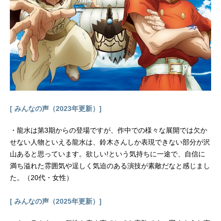
木守仁：鈴木崚汰風祭監志：天﨑滉
平マガミケイゴ：石川界人宮尾音
夢：楠木ともり霧生見晴：若井友希
真桑悠里：小松未可子南伽羅：高橋
李依嬉野久々実：小原好美清宮天
流：松岡禎丞伊武荊：沢城みゆき剣
持弓弦：福山潤シロップ：釘宮理恵
クロミツ：久野美咲工理路：日髙の
り子バースト：三宅健太西古凶奇：
福島潤酒井大樹マークII：緑川光藤木
[ みんなの声（2023年更新）]
累：阿座上洋平若月伊吹：水樹奈々
乙木嶺仁：小西克幸秋月空：白石涼
・龍水は第3期からの登場ですが、作中での様々な展開では欠か
子浪崎朧：吉野裕行草間狭霧：下野
せない人物といえる龍水は、鈴木さんしか表現できない部分が沢
紘ザック・バラン：杉田智和不破：
山あると思っています。欲しい!という気持ちに一途で、自信に
大塚芳忠白藤仄：小清水亜美スタ
満ち溢れた雰囲気や逞しく気迫のある演技が素敵だなと感じまし
ッ...
た。（20代・女性）
[ みんなの声（2025年更新）]