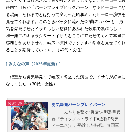
はりイサミは鈴木さんで良かったと言うしかない。ヒーロー…最
終回で自らが「バーンブレイブビッグバーン」なるヒーローにな
る場面。それまでとは打って変わった昭和めいたヒーロー演技を
見せてくれます。このときバックに流れたOP曲のカバーも、勇
気を爆発させたイサミらしい慈愛にあふれた歌唱で素晴らしい!
唯一無二のキャラクター・イサミをここに立たせてくれて本当に
感謝しかありません。幅広い演技でますますの活躍を見せてくれ
ることを期待しています。（40代・女性）
[ みんなの声（2025年更新）]
・絶望から勇気爆発まで幅広く際立った演技で、イサミが好きに
なりました!（30代・女性）
関連記事
勇気爆発バーンブレイバーン
―――ふたりを繋ぐ“勇気”人型装甲兵
器『ティタノストライド=通称TS(テ
ィーエス)』が発達した時代。各国軍
は“ハワイオアフ島”に集結。陸上自衛