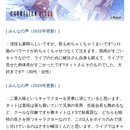
マス・J・プラムマン：志村知幸リュ
ウジ・サタケ：細谷佳正ヒロ・アウ
リィ：野津山幸宏リョウマ・アラカ
イ：木村昴アキラ・ミシマ：井澤詩
織シェリー・ローレン：吉田早希ハ
[ みんなの声（2022年更新）]
イデマリー・バロウ：浅川悠イサ
オ・カワダ：白熊寛嗣ボブ・クレイ
・演技も素晴らしいですが、歌もめちゃくちゃうまいです!ソロ
ブ：チョークピリダス：稲田徹クー
曲のバラードがめちゃくちゃせつなくて泣きます。筋肉がすごい
ヌス...
キャラなので、ライブのために崚汰さん自身も鍛えて、ライブで
見せた肉体美がすごかったです!!ネィトさんそのものでした。大
好きです!!（30代・女性）
[ みんなの声（2025年更新）]
・二重人格というキャラクターを見事に演じていると思います。
ネィトは普段は落ち着いていて兄弟の長男、生徒会長も務めるな
ど、クールな印象ですが裏ネィトはドSで粘着質な、どちらも独
特の良さを持つキャラクターなので、この2人をボイスのみで演
じ分けているのはさすが崚汰くんだと思います。ライブではキャ