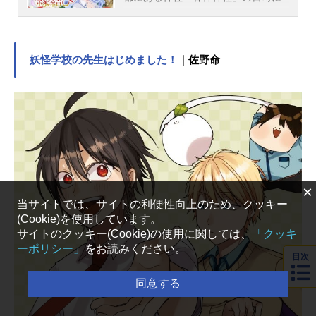
引き取られ、居候をすることに。そ
こで待っていたのは、夜重、夕奈、
朝姫の巫女三姉妹との同居生活！さ
らに居候の条件は「婿養子として神
妖怪学校の先生はじめました！
｜佐野命
社を継ぐ」こと!?三姉妹とのお見合
い、甘神神社に降りかかる難題…瓜
生は乗り越えることができるの
か…？一つ屋根の下、巫女たちと紡
ぐ奇跡のラブコメディ！作品名甘神
さんちの縁結び放送形態TVアニメス
ケジュール2024年10月1日（火）〜2
025年3月25日（火）テレビ東京・BS
×
日テレにて話数全24話キャスト上終
当サイトでは、サイトの利便性向上のため、クッキー
瓜生：鈴木崚汰甘神夜重：上坂すみ
(Cookie)を使用しています。
れ甘神夕奈：本渡楓甘神朝姫：若山
サイトのクッキー(Cookie)の使用に関しては、
「クッキ
詩音姉小路舞昼：水樹奈々鶴山白
ーポリシー」
をお読みください。
目次
日：安済知佳月神宵深子：堀江由衣
北白川巳右衛門：遊佐浩二梅ノ木み
同意する
つ子：伊藤彩沙竹田真：白石晴香松
ヶ崎花蓮：阿部菜摘子甘神千鳥：島