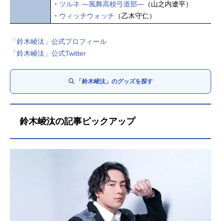
・
ツルネ ―風舞高校弓道部―
（山之内遼平）
・
ウィッチウォッチ
（乙木守仁）
「鈴木崚汰」公式プロフィール
「鈴木崚汰」公式Twitter
「鈴木崚汰」のグッズを探す
鈴木崚汰の記事ピックアップ