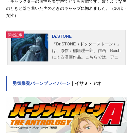
・キャラクターの個性を表す声でとても素敵です。響くような声
のときと落ち着いた声のときのギャップに惚れました。（10代・
女性）
関連記事
Dr.STONE
『Dr.STONE（ドクターストーン）』
は、原作：稲垣理一郎、作画：Boichi
による漫画作品。こちらでは、アニ
メ『Dr.STONE』のあらすじ、キャス
ト声優、スタッフ、オススメ記事を
ご紹介！
勇気爆発バーンブレイバーン
｜イサミ・アオ