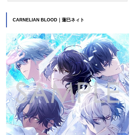
隊所属イサミ・アオとアメリカ海兵
隊所属ルイス・スミスのふたりは戦
闘の最中出逢う。突如所属不明機に
CARNELIAN BLOOD｜蓮巳ネィト
よる強襲を受け、為す術もなく散っ
ていく兵士たち。己の誇りをかけて
戦え。死と隣り合わせの戦場で生き
残る為。仲間を救う為。命を信じ
て、“勇気”を燃やせ。作品名勇気爆発
バーンブレイバーン放送形態TVアニ
メスケジュール2024年1月11日
（木）〜2024年3月28日（木）TBS
ほか話数全12話キャストイサミ・ア
オ：鈴木崚汰ルイス・スミス：阿座
上洋平ブレイバーン：鈴村健一ル
ル：会沢紗弥スペルビア：杉田智和
ヒビキ・リオウ：宮本侑芽ミユ・カ
トウ：加隈亜衣ホノカ・スズナギ：
前田佳織里カレン・オルドレン：藤
井ゆきよニーナ・コワルスキー：森
なな子ハル・キング：三宅健太トー