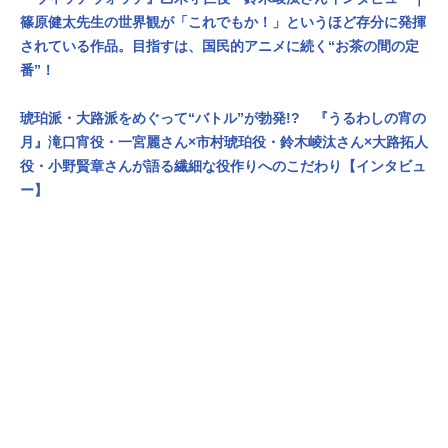
篠原健太先生の世界観が「これでもか！」というほど存分に発揮
されている作品。目指すは、国民的アニメに続く“お茶の間の定
番”！
琥珀派・大路派をめぐって“バトル”が勃発!? 『うるわしの宵の
月』滝口宵役・一宮麗さん×市村琥珀役・鈴木崚汰さん×大路拓人
役・小野賢章さんが語る繊細な役作りへのこだわり【インタビュ
ー】