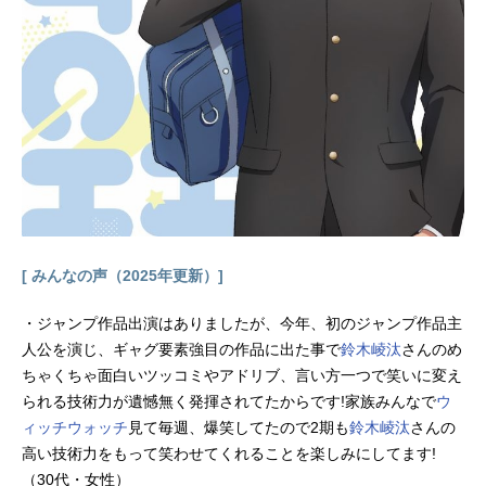
[ みんなの声（2025年更新）]
・ジャンプ作品出演はありましたが、今年、初のジャンプ作品主
人公を演じ、ギャグ要素強目の作品に出た事で
鈴木崚汰
さんのめ
ちゃくちゃ面白いツッコミやアドリブ、言い方一つで笑いに変え
られる技術力が遺憾無く発揮されてたからです!家族みんなで
ウ
ィッチウォッチ
見て毎週、爆笑してたので2期も
鈴木崚汰
さんの
高い技術力をもって笑わせてくれることを楽しみにしてます!
（30代・女性）