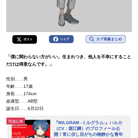
くかんがえて選ぶこと。おめぇ、い
やおめぇらの仕事はそれだけだ。」
ツノの生えた野うさぎ。アメリカの
ワイオミング州に棲息すると言われ
ているUMAのはずだが、何故かエス
と共に監獄の看守をしている。『ミ
タグ画像まとめ
シェア
ポスト
ルグラム』の案内役も務めており、
エスに監獄のことや看守の仕事を教
「僕に関わらない方がいい。生まれつき、他人を不幸にすること
えてくれる存在。人語を介し、おし
だけは得意なんです。」
ゃべり好きでひょうきんな性格。だ
が、その声はエスにしか聞こえてい
性別……男
ないようだ。性別……俺年齢……3歳
身長……ツ...
年齢……17歳
身長……174cm
血液型……AB型
誕生日……6月22日
関連記事
『MILGRAM -ミルグラム-』ハルカ
（CV：堀江瞬）のプロフィール公
開！常に伏し目がちの物静かな青年