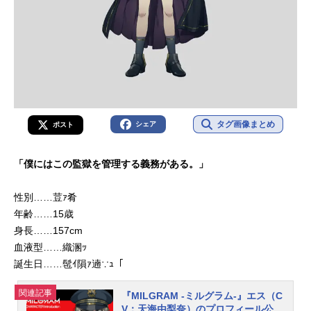
タグ画像まとめ
シェア
ポスト
「僕にはこの監獄を管理する義務がある。」
性別……荳ｧ肴
年齢……15歳
身長……157cm
血液型……織溷ｯ
誕生日……髢ｲ隕ｧ遖∵ｭ「
関連記事
『MILGRAM -ミルグラム-』エス（C
V：天海由梨奈）のプロフィール公