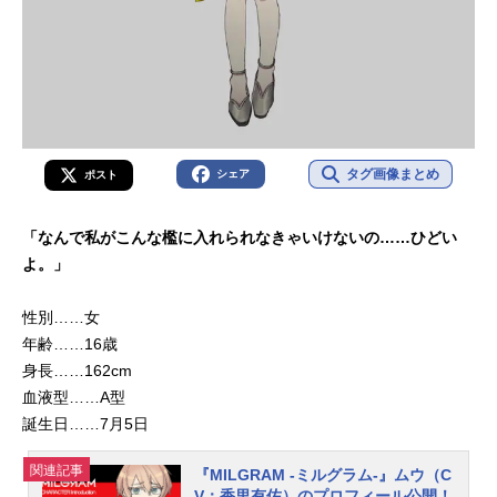
てください。フータ／梶山風汰（C
V：ランズベリー・アーサー）「オレ
が囚人だからってナメんなよ！看守
の不正なんて絶対に見過ごさねぇか
らな！」意志の強そうなツリ眼が特
徴の青年の囚人。ミルグラムの面々
の中ではもっとも直情的で気性が荒
い。正義感が強く、間違ったことに
タグ画像まとめ
シェア
ポスト
対しては強く反抗する。エスに対し
ても正当な権利を主張し、待遇の改
「なんで私がこんな檻に入れられなきゃいけないの……ひどい
善を要求してくる。感情の起伏が激
よ。」
しく言葉も強いため誤解されがちだ
が悪人ではなくむしろ善人で小心
性別……女
者。性別……男年齢……20歳身
長……165cm血液...
年齢……16歳
身長……162cm
血液型……A型
誕生日……7月5日
関連記事
『MILGRAM -ミルグラム-』ムウ（C
V：香里有佐）のプロフィール公開！