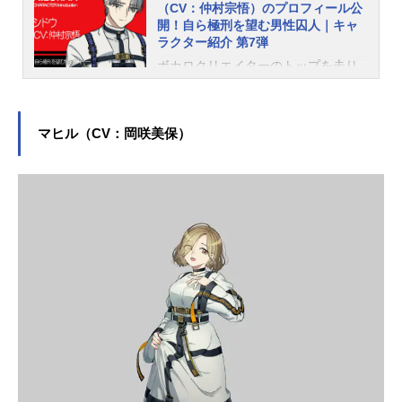
（CV：仲村宗悟）のプロフィール公
開！自ら極刑を望む男性囚人｜キャ
ラクター紹介 第7弾
ボカロクリエイターのトップを走り
続けるDECO*27氏と、人間心理を追
求した作風で知られる山中拓也氏に
よる共同原作＆共同プロデュースに
マヒル（CV：岡咲美保）
よる視聴者参加型楽曲プロジェクト
として始動した『MILGRAM-ミルグ
ラム-』。謎に包まれた作品世界が明
かされる中、過去に『何者かの死に
関わった』囚人たちのひとり・シド
ウ（桐崎獅童）のプロフィールが公
開されました！CVを務めるのは『ア
イドルマスターSideM』天道輝役、
『厨病激発ボーイ』高嶋智樹役など
で知られる仲村宗悟さん。落ち着い
た性格であり自ら極刑を望むシドウ
ですが、彼の過去には一体……真実
は今後公開される楽曲を通して推察
してみてください。シドウ／桐崎獅