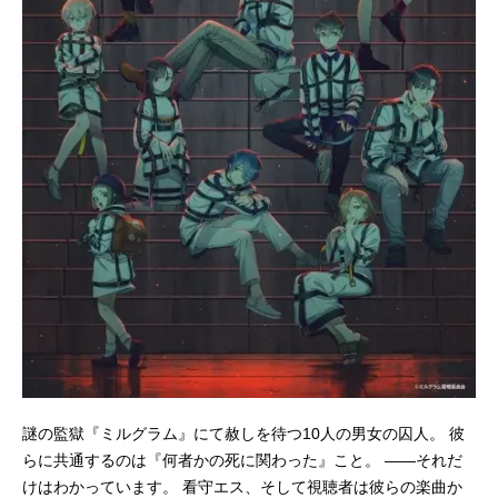
謎の監獄『ミルグラム』にて赦しを待つ10人の男女の囚人。 彼
らに共通するのは『何者かの死に関わった』こと。 ――それだ
けはわかっています。 看守エス、そして視聴者は彼らの楽曲か