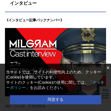
なコトコですが、エスよりもミルグ
インタビュー
ラムの面々を観察している節も。と
きに情報交換を持ちかけてくる彼女
の心の内は、今後公開される楽曲を
《インタビュー記事バックナンバー》
通して推察してみてください。コト
コ／杠琴子（CV：愛美）「協力しな
い？……私たちの利害は一致するは
ずだよ」切れ長の目が特徴の容姿も
性格もクールな女性。長身でモデル
体型。ゆるい性格の人間が多いミル
グラム女性陣の中で、珍しく論理的
で理性的。頭の回転が早く、弁も立
つ。見た目や言動のせいで一見冷た
×
く見えるが、歯に衣着せない性格な
当サイトでは、サイトの利便性向上のため、クッキー
だけで悪意はない。エスよりもミル
(Cookie)を使用しています。
グラムの面々を観察している節があ
サイトのクッキー(Cookie)の使用に関しては、
「クッキ
り情報交換を持ちかけてくることも
ーポリシー」
をお読みください。
目次
あ...
同意する
□01
エス役 天海由梨奈