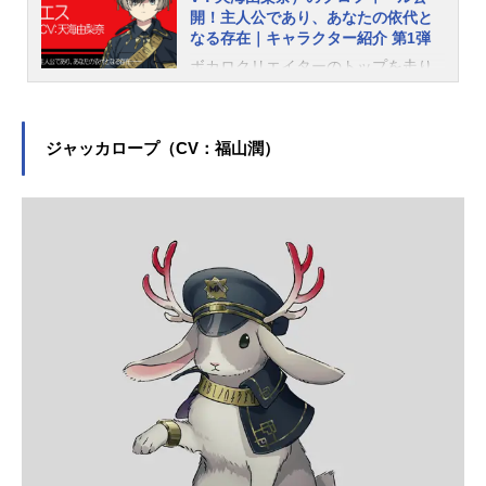
開！主人公であり、あなたの依代と
なる存在｜キャラクター紹介 第1弾
ボカロクリエイターのトップを走り
続けるDECO*27氏と、人間心理を追
求した作風で知られる山中拓也氏に
よる共同原作＆共同プロデュースに
ジャッカロープ（CV：福山潤）
よる視聴者参加型楽曲プロジェクト
として始動した『MILGRAM-ミルグ
ラム-』。謎に包まれた作品世界が明
かされる中、今回は主人公であり、
あなた（ユーザー）の依代となる存
在・エスのプロフィールが公開され
ました！囚人たちの犯した罪を解き
明かし、彼らに裁きを下す謎多きキ
ャラクターであるエス。CVを務める
のは『ベイブレードバーストバトル
ゼロ』主人公、『白猫プロジェク
ト』シルバ役などで知られる天海由
梨奈さんです。なお、彼にも楽曲が
用意されることが決定していますの