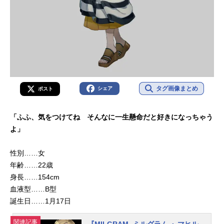
童（CV：仲村宗悟）「きみが囚人の
処遇を決めるんでしょう？俺は死刑
を希望しています。よろしく。」長
身で柔和な表情の男性の囚人。ミル
グラムの中では比較的年長者という
こともあり、冷静で落ち着きはらっ
ており大抵のことでは動じない。看
守に対しても、あくまで年下の子供
タグ画像まとめ
シェア
ポスト
と認識しているようであやすように
子供扱いしている節がある。状況が
「ふふ、気をつけてね そんなに一生懸命だと好きになっちゃう
わからないミルグラムの中において
よ」
も、自分が囚われている現状に対し
ては納得済みであり自ら極刑を望ん
性別……女
でいる。性別……男年齢……29歳身
長……18...
年齢……22歳
身長……154cm
血液型……B型
誕生日……1月17日
関連記事