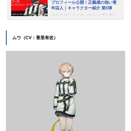
プロフィール公開！正義感の強い青
年囚人｜キャラクター紹介 第5弾
ボカロクリエイターのトップを走り
続けるDECO*27氏と、人間心理を追
求した作風で知られる山中拓也氏に
よる共同原作＆共同プロデュースに
ムウ（CV：香里有佐）
よる視聴者参加型楽曲プロジェクト
として始動した『MILGRAM-ミルグ
ラム-』。謎に包まれた作品世界が明
かされる中、過去に『何者かの死に
関わった』囚人たちのひとり・フー
タ（梶山風汰）のプロフィールが公
開されました！CVを務めるのは『AR
GONAVISfromBanGDream!』フェリ
クス役、『スタミュ』月皇海斗役な
どで知られるランズベリー・アーサ
ーさん。強めの言動がなにかと誤解
を招きやすいフータですが、そんな
彼が関わった罪とは……真実は今後
公開される楽曲を通して推察してみ