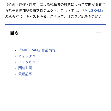
（企画・原作・脚本）による視聴者の投票によって展開が変化す
アニメ映画一覧
実写化映画一覧
る視聴者参加型楽曲プロジェクト。こちらでは、『
MILGRAM
』
のあらすじ、キャスト声優、スタッフ、オススメ記事をご紹介！
今期アニメ曜日別一覧
春アニメ
夏アニメ
目次
秋アニメ
冬アニメ
『MILGRAM』作品情報
男性声優/女性声優一覧
キャラクター
インタビュー
FOLLOW US
関連動画
最新記事