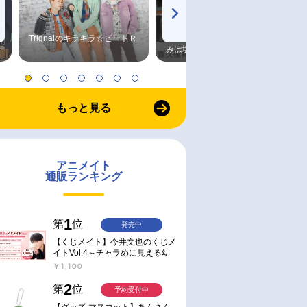
Trignalのキラキラ☆ビートＲ
森久保祥太郎×浪川大輔 つま
みは塩だけ
もっと見る
アニメイト
通販ランキング
1
第
位
発売中
【くじメイト】今井文也のくじメ
イトVol.4～チャラめに見える幼
馴染、実は一途で独占欲が強いん
￥1,100
です～
2
第
位
予約受付中
【グッズ-マスコット】あんさん