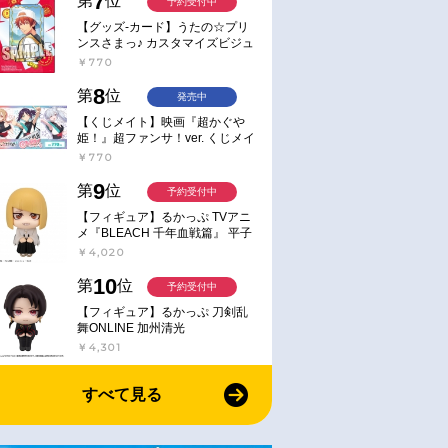
7
第
位
予約受付中
【グッズ-カード】うたの☆プリ
ンスさまっ♪ カスタマイズビジュ
アルカードコレクション Best
￥770
Shots from Everyday Life Ver.
8
第
位
発売中
【くじメイト】映画『超かぐや
姫！』超ファンサ！ver. くじメイ
ト
￥770
9
第
位
予約受付中
【フィギュア】るかっぷ TVアニ
メ『BLEACH 千年血戦篇』 平子
真子
￥4,020
10
第
位
予約受付中
【フィギュア】るかっぷ 刀剣乱
舞ONLINE 加州清光
￥4,301
すべて見る