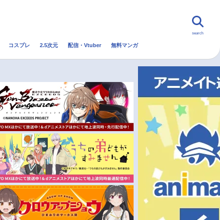
search
コスプレ
2.5次元
配信・Vtuber
無料マンガ
んなの声
グッズ
映画
・Vtuber
トレンド
無料マンガ
秋アニメ
冬アニメ