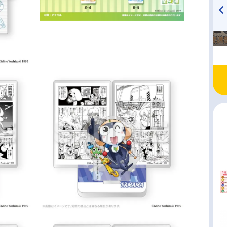
TVアニメ『戦隊大失格』
ハイキュー!! 烏野高校放送部!
radio 大直会 2nd season