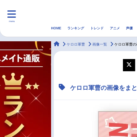
menu
HOME
ランキング
トレンド
アニメ
声優
HOME
ランキング
アニ
animateTimes
ケロロ軍曹
画像一覧
ケロロ軍曹の
マンガ・ラノベ
ゲーム・アプリ
音楽
最新記事一覧
ケロロ軍曹の画像をま
アニメ記事一覧
声優記事一覧