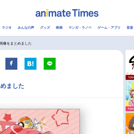
ラジオ
みんなの声
グッズ
映画
マンガ・ラノベ
ゲーム・アプリ
音楽
メ
声優
ラジオ
み
画像をまとめました
コスプレ
2.5次元
配信
アニメ映画一覧
今期アニメ曜日別一覧
とめました
実写化映画一覧
春アニメ
男性声優/女性声優一覧
夏アニメ
FOLLOW US