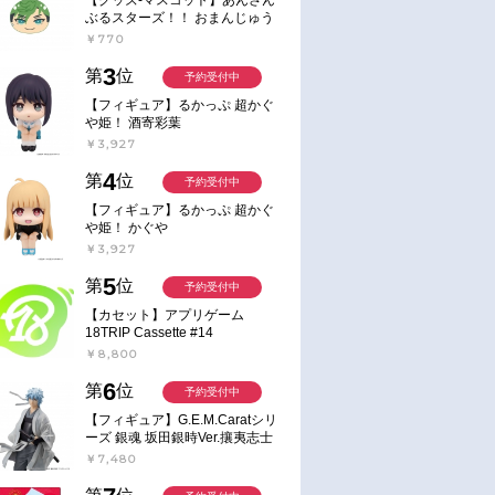
ぶるスターズ！！ おまんじゅう
にぎにぎマスコット ねくすと2
￥770
Hbox
3
第
位
予約受付中
【フィギュア】るかっぷ 超かぐ
や姫！ 酒寄彩葉
￥3,927
4
第
位
予約受付中
【フィギュア】るかっぷ 超かぐ
や姫！ かぐや
￥3,927
5
第
位
予約受付中
【カセット】アプリゲーム
18TRIP Cassette #14
￥8,800
6
第
位
予約受付中
【フィギュア】G.E.M.Caratシリ
ーズ 銀魂 坂田銀時Ver.攘夷志士
完成品フィギュア
￥7,480