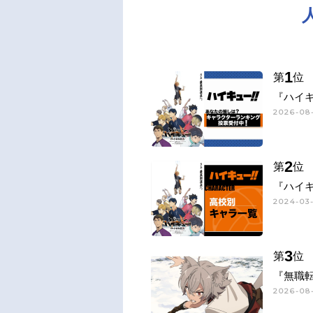
1
第
位
『ハイキ
2026-08-
2
第
位
『ハイキ
2024-03-
3
第
位
『無職
2026-08-