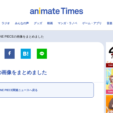
ラジオ
みんなの声
グッズ
映画
マンガ・ラノベ
ゲーム・アプリ
音楽
メ
声優
ラジオ
み
NE PIECEの画像をまとめました
コスプレ
2.5次元
配信
アニメ映画一覧
今期アニメ曜日別一覧
CEの画像をまとめました
実写化映画一覧
春アニメ
男性声優/女性声優一覧
夏アニメ
NE PIECE関連ニュースへ戻る
FOLLOW US