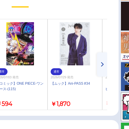
通常
通常
お取り寄せ
26/07/03 発売
2026/07/29 発売
2026/03/04 発売
コミック】ONE PIECE-ワン
【ムック】Ani-PASS #34
【コミック】ON
ース-(115)
ピース-(114)
594
￥1,870
￥572