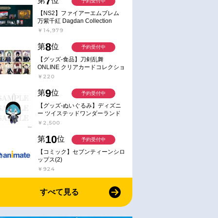
7
第
位
予約受付中
【NS2】ファイアーエムブレム
万紫千紅 Dagdan Collection
￥14,979
8
第
位
予約受付中
【グッズ-食品】刀剣乱舞
ONLINE クリアカードコレクショ
ンガム
￥220
9
第
位
予約受付中
【グッズ-ぬいぐるみ】ディズニ
ー ツイステッドワンダーランド
ミニミニぬいぐるみ(クラブ・ウ
￥2,500
ェアver.) イデア・シュラウド
10
第
位
予約受付中
【コミック】セブンティーンシロ
ップス(2)
￥924
すべて見る