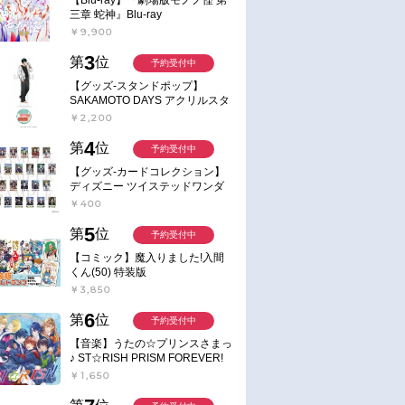
三章 蛇神』Blu-ray
￥9,900
3
第
位
予約受付中
【グッズ-スタンドポップ】
SAKAMOTO DAYS アクリルスタ
ンド～Sunny Afternoon～ 4.南雲
￥2,200
4
第
位
予約受付中
【グッズ-カードコレクション】
ディズニー ツイステッドワンダ
ーランド ランダムカードコレク
￥400
ション クラブ・ウェアver.
5
第
位
予約受付中
【コミック】魔入りました!入間
くん(50) 特装版
￥3,850
6
第
位
予約受付中
【音楽】うたの☆プリンスさまっ
♪ ST☆RISH PRISM FOREVER!
￥1,650