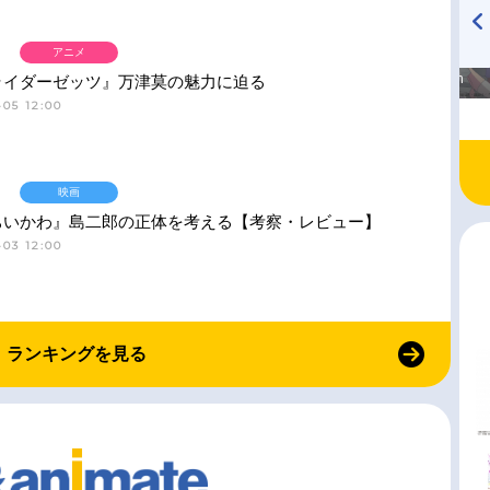
アニメ
高橋美紀のおんぷの気持ち
TVアニメ『戦隊大失格』
♪ in アニメイトタイムズ
radio 大直会 2nd season
ライダーゼッツ』万津莫の魅力に迫る
05 12:00
映画
ちいかわ』島二郎の正体を考える【考察・レビュー】
03 12:00
ランキングを見る