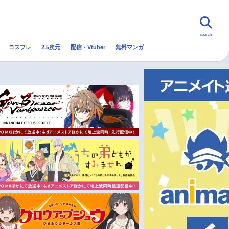
search
コスプレ
2.5次元
配信・Vtuber
無料マンガ
んなの声
グッズ
映画
・Vtuber
トレンド
無料マンガ
秋アニメ
冬アニメ