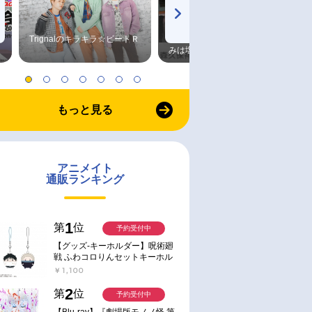
Trignalのキラキラ☆ビートＲ
森久保祥太郎×浪川大輔 つま
みは塩だけ
もっと見る
アニメイト
通販ランキング
1
第
位
予約受付中
【グッズ-キーホルダー】呪術廻
戦 ふわコロりんセットキーホル
ダー【アニメイト特典付】
￥1,100
2
第
位
予約受付中
【Blu-ray】『劇場版モノノ怪 第