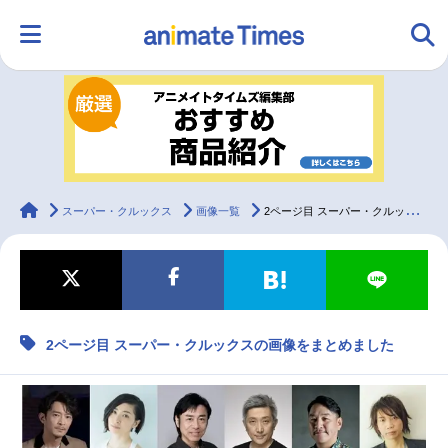
HOME
ランキング
アニメ
声優
ラジオ
みんなの声
グッズ
映画
animateTimes
スーパー・クルックス
画像一覧
2ページ目 スーパー・クルックスの画像をまとめました
マンガ・ラノベ
ゲーム・アプリ
音楽
コスプレ
2ページ目 スーパー・クルックスの画像をまとめました
2.5次元
配信・Vtuber
トレンド
無料マンガ
最新記事一覧
アニメ記事一覧
声優記事一覧