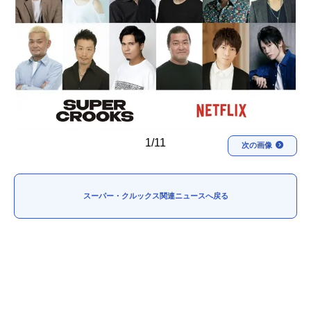
アニメ映画一覧
実写化映画一覧
今期アニメ曜日別一覧
春アニメ
夏アニメ
秋アニメ
冬アニメ
1/11
男性声優/女性声優一覧
次の画像
FOLLOW US
スーパー・クルックス関連ニュースへ戻る