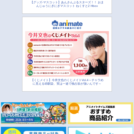
【グッズ-マスコット】あんさんぶるスターズ！！ おま
んじゅうにぎにぎマスコット ねくすと2 Hbox
【くじメイト】今井文也のくじメイトVol.4～チャラめ
に見える幼馴染、実は一途で独占欲が強いんです～