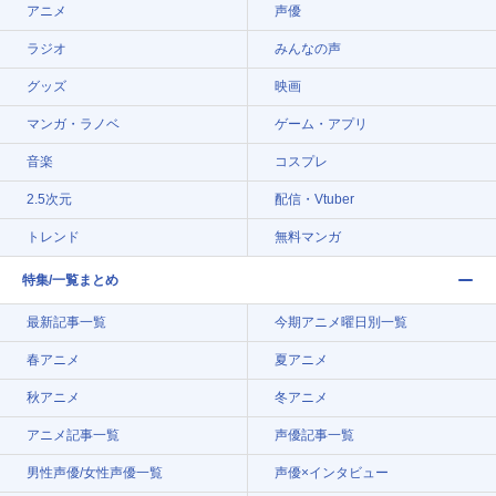
アニメ
声優
ラジオ
みんなの声
グッズ
映画
マンガ・ラノベ
ゲーム・アプリ
音楽
コスプレ
2.5次元
配信・Vtuber
トレンド
無料マンガ
特集/一覧まとめ
最新記事一覧
今期アニメ曜日別一覧
春アニメ
夏アニメ
秋アニメ
冬アニメ
アニメ記事一覧
声優記事一覧
男性声優/女性声優一覧
声優×インタビュー