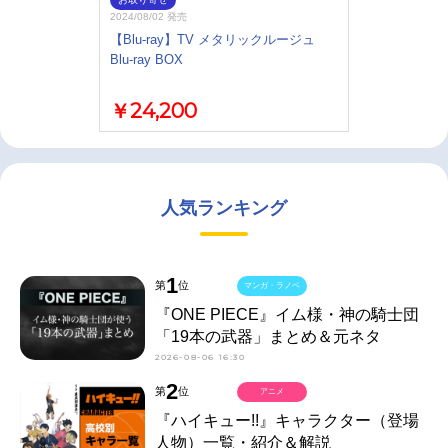
2024/08/02 発売
【Blu-ray】TV メタリックルージュ
Blu-ray BOX
￥24,200
人気ランキング
1
第
位
マンガ・ラノベ
『ONE PIECE』イム様・神の騎士団
「19本の武器」まとめ＆元ネタ
2026-08-06 16:30
2
第
位
アニメ
『ハイキュー!!』キャラクター（登場
人物）一覧・紹介＆解説