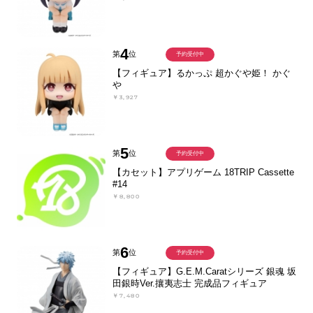
4
第
位
予約受付中
【フィギュア】るかっぷ 超かぐや姫！ かぐ
や
￥3,927
5
第
位
予約受付中
【カセット】アプリゲーム 18TRIP Cassette
#14
￥8,800
6
第
位
予約受付中
【フィギュア】G.E.M.Caratシリーズ 銀魂 坂
田銀時Ver.攘夷志士 完成品フィギュア
￥7,480