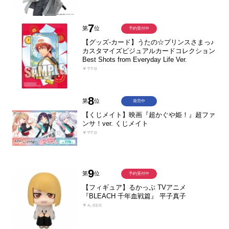
7
第
位
予約受付中
【グッズ-カード】うたの☆プリンスさまっ♪
カスタマイズビジュアルカードコレクション
Best Shots from Everyday Life Ver.
￥770
8
第
位
発売中
【くじメイト】映画『超かぐや姫！』超ファ
ンサ！ver. くじメイト
￥770
9
第
位
予約受付中
【フィギュア】るかっぷ TVアニメ
『BLEACH 千年血戦篇』 平子真子
￥4,020