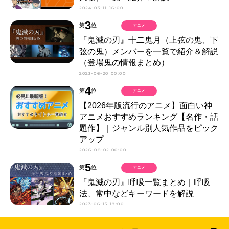
2024-03-11 16:00
3
第
位
アニメ
『鬼滅の刃』十二鬼月（上弦の鬼、下
弦の鬼）メンバーを一覧で紹介＆解説
（登場鬼の情報まとめ）
2023-06-20 00:00
4
第
位
アニメ
【2026年版流行のアニメ】面白い神
アニメおすすめランキング【名作・話
題作】｜ジャンル別人気作品をピック
アップ
2026-08-02 00:00
5
第
位
アニメ
『鬼滅の刃』呼吸一覧まとめ｜呼吸
法、常中などキーワードを解説
2023-06-15 19:00