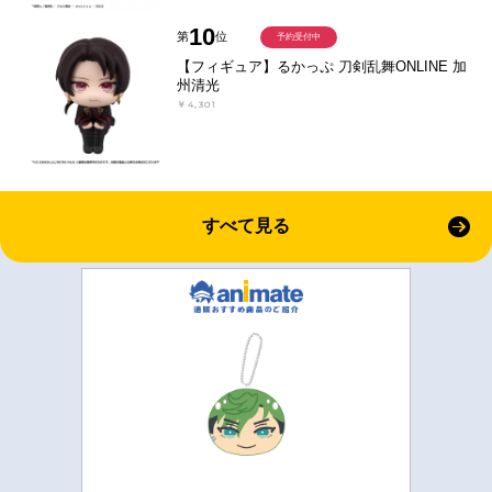
10
第
位
予約受付中
【フィギュア】るかっぷ 刀剣乱舞ONLINE 加
州清光
￥4,301
すべて見る