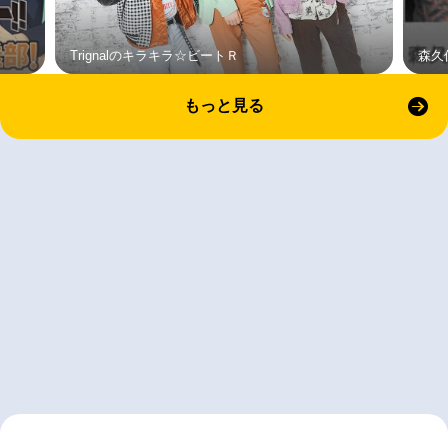
Trignalのキラキラ☆ビートＲ
森久
もっと見る