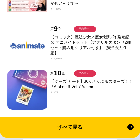
が強いんです～
￥1,100
9
第
位
予約受付中
【コミック】魔法少女ノ魔女裁判(2) 発売記
念 アニメイトセット【アクリルスタンド2種
セット購入用シリアル付き】【完全受注生
産】
￥2,684
10
第
位
予約受付中
【グッズ-カード】あんさんぶるスターズ！！
P.A.shots!! Vol.7 Action
￥275
すべて見る