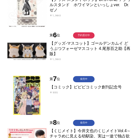
ルスタンド ホワイマンといっしょver. Dr.
ゼノ
￥1,980
6
第
位
予約受付中
【グッズ-マスコット】ゴールデンカムイ ど
うぶつフォーゼマスコット 4.尾形百之助【再
販】
￥1,980
7
第
位
発売中
【コミック】ビビビコミック創刊記念号
￥935
8
第
位
発売中
【くじメイト】今井文也のくじメイトVol.4～
チャラめに見える幼馴染、実は一途で独占欲