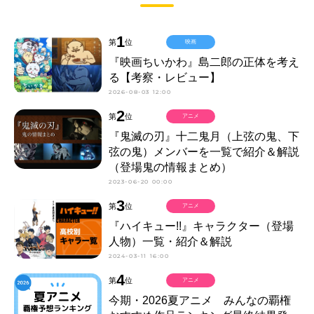
1
第
位
映画
『映画ちいかわ』島二郎の正体を考え
る【考察・レビュー】
2026-08-03 12:00
2
第
位
アニメ
『鬼滅の刃』十二鬼月（上弦の鬼、下
弦の鬼）メンバーを一覧で紹介＆解説
（登場鬼の情報まとめ）
2023-06-20 00:00
3
第
位
アニメ
『ハイキュー!!』キャラクター（登場
人物）一覧・紹介＆解説
2024-03-11 16:00
4
第
位
アニメ
今期・2026夏アニメ みんなの覇権