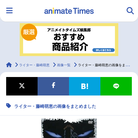
HOME
ランキング
アニメ
声優
ラジオ
みんなの声
グッズ
映画
animateTimes
ライター・藤崎萌恵
画像一覧
ライター・藤崎萌恵の画像をまとめました
マンガ・ラノベ
ゲーム・アプリ
音楽
コスプレ
ライター・藤崎萌恵の画像をまとめました
2.5次元
配信・Vtuber
トレンド
無料マンガ
最新記事一覧
アニメ記事一覧
声優記事一覧