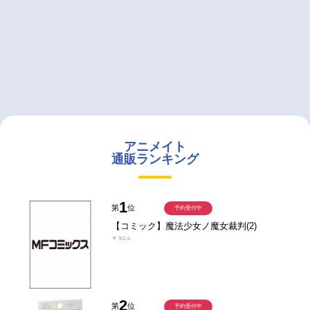
アニメイト
通販ランキング
1
第
位
予約受付中
【コミック】魔法少女ノ魔女裁判(2)
￥924
2
第
位
予約受付中