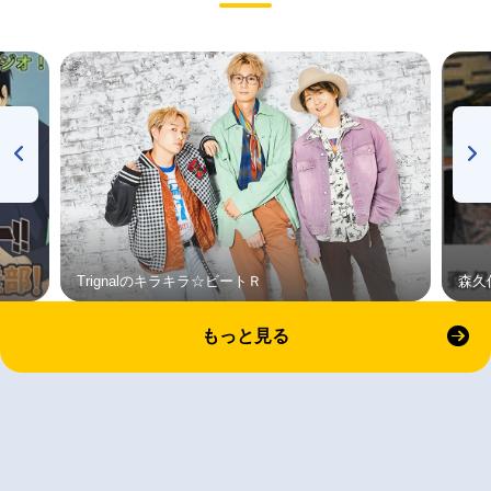
Trignalのキラキラ☆ビートＲ
森久
もっと見る