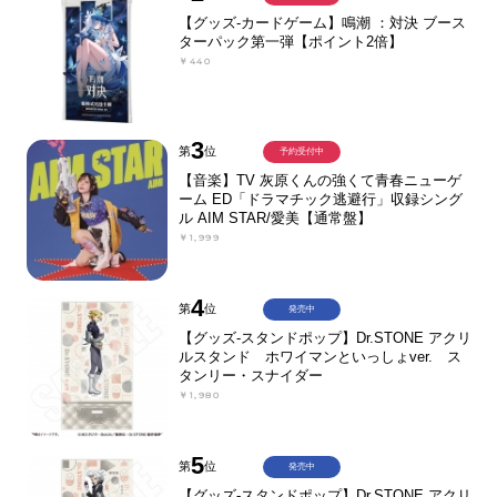
【グッズ-カードゲーム】鳴潮 ：対決 ブース
ターパック第一弾【ポイント2倍】
￥440
3
第
位
予約受付中
【音楽】TV 灰原くんの強くて青春ニューゲ
ーム ED「ドラマチック逃避行」収録シング
ル AIM STAR/愛美【通常盤】
￥1,999
4
第
位
発売中
【グッズ-スタンドポップ】Dr.STONE アクリ
ルスタンド ホワイマンといっしょver. ス
タンリー・スナイダー
￥1,980
5
第
位
発売中
【グッズ-スタンドポップ】Dr.STONE アクリ