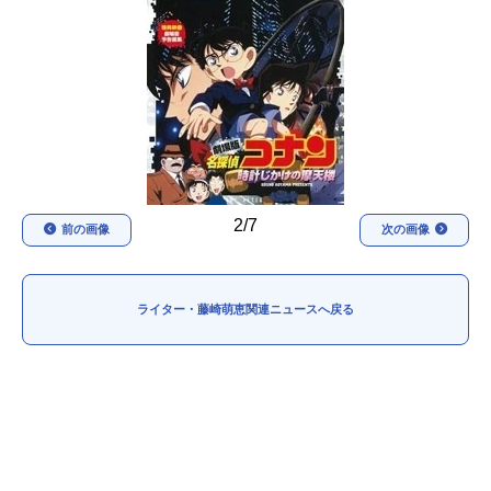
アニメ映画一覧
実写化映画一覧
今期アニメ曜日別一覧
春アニメ
夏アニメ
秋アニメ
冬アニメ
2/7
男性声優/女性声優一覧
前の画像
次の画像
FOLLOW US
ライター・藤崎萌恵関連ニュースへ戻る