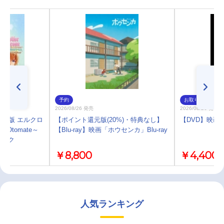
予約
お取り寄せ
2026/08/26 発売
2026/08/26 発売
SP版 エルクロ
【ポイント還元版(20%)・特典なし】
【DVD】映画
 Otomate～
【Blu-ray】映画「ホウセンカ」Blu-ray
ラック
￥8,800
￥4,400
人気ランキング