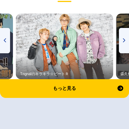
Trignalのキラキラ☆ビートＲ
森久
もっと見る