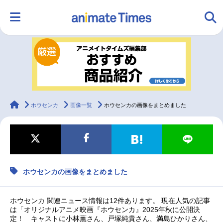
HOME
ランキング
アニメ
声優
ラジオ
みんなの声
グッズ
映画
animateTimes
ホウセンカ
画像一覧
ホウセンカの画像をまとめました
マンガ・ラノベ
ゲーム・アプリ
音楽
コスプレ
ホウセンカの画像をまとめました
2.5次元
配信・Vtuber
トレンド
無料マンガ
最新記事一覧
ホウセンカ 関連ニュース情報は12件あります。 現在人気の記事
は「オリジナルアニメ映画『ホウセンカ』2025年秋に公開決
定！ キャストに小林薫さん、戸塚純貴さん、満島ひかりさん、
アニメ記事一覧
声優記事一覧