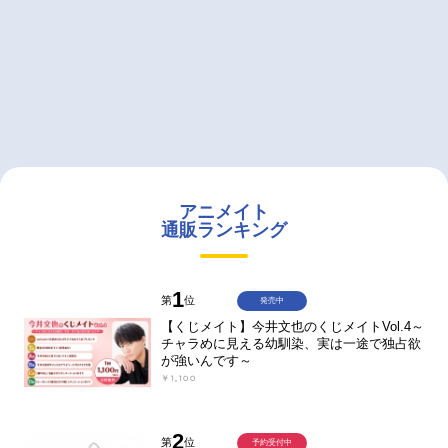
アニメイト
通販ランキング
1
第
位
発売中
【くじメイト】今井文也のくじメイトVol.4～
チャラめに見える幼馴染、実は一途で独占欲
が強いんです～
￥1,100
2
第
位
予約受付中