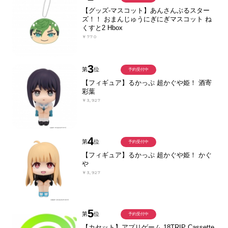
【グッズ-マスコット】あんさんぶるスター
ズ！！ おまんじゅうにぎにぎマスコット ね
くすと2 Hbox
￥770
3
第
位
予約受付中
【フィギュア】るかっぷ 超かぐや姫！ 酒寄
彩葉
￥3,927
4
第
位
予約受付中
【フィギュア】るかっぷ 超かぐや姫！ かぐ
や
￥3,927
5
第
位
予約受付中
【カセット】アプリゲーム 18TRIP Cassette