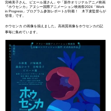
宮崎美子さん、ピエール瀧さん」や「新作オリジナルアニメ映画
『ホウセンカ』アヌシー国際アニメーション映画祭2024「Work
アニメ映画一覧
実写化映画一覧
in Progress」プログラム参加レポートが到着！ 木下麦監督らが
登壇」です。
今期アニメ曜日別一覧
ホウセンカ の画像を揃えました。高画質画像をホウセンカの記
春アニメ
夏アニメ
事毎に集めています。
秋アニメ
冬アニメ
男性声優/女性声優一覧
FOLLOW US