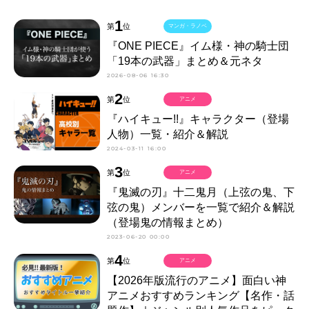
1
第
位
マンガ・ラノベ
『ONE PIECE』イム様・神の騎士団
「19本の武器」まとめ＆元ネタ
2026-08-06 16:30
2
第
位
アニメ
『ハイキュー!!』キャラクター（登場
人物）一覧・紹介＆解説
2024-03-11 16:00
3
第
位
アニメ
『鬼滅の刃』十二鬼月（上弦の鬼、下
弦の鬼）メンバーを一覧で紹介＆解説
（登場鬼の情報まとめ）
2023-06-20 00:00
4
第
位
アニメ
【2026年版流行のアニメ】面白い神
アニメおすすめランキング【名作・話