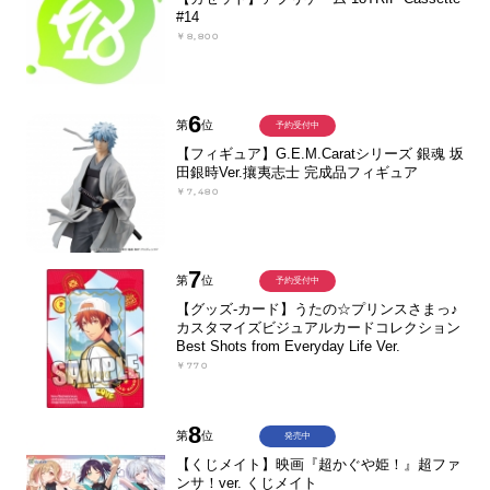
#14
￥8,800
6
第
位
予約受付中
【フィギュア】G.E.M.Caratシリーズ 銀魂 坂
田銀時Ver.攘夷志士 完成品フィギュア
￥7,480
7
第
位
予約受付中
【グッズ-カード】うたの☆プリンスさまっ♪
カスタマイズビジュアルカードコレクション
Best Shots from Everyday Life Ver.
￥770
8
第
位
発売中
【くじメイト】映画『超かぐや姫！』超ファ
ンサ！ver. くじメイト