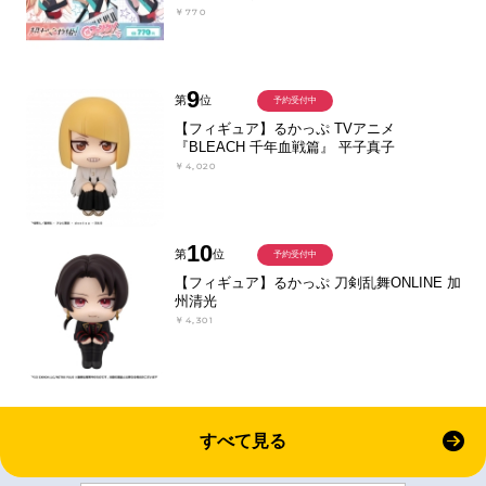
￥770
9
第
位
予約受付中
【フィギュア】るかっぷ TVアニメ
『BLEACH 千年血戦篇』 平子真子
￥4,020
10
第
位
予約受付中
【フィギュア】るかっぷ 刀剣乱舞ONLINE 加
州清光
￥4,301
すべて見る