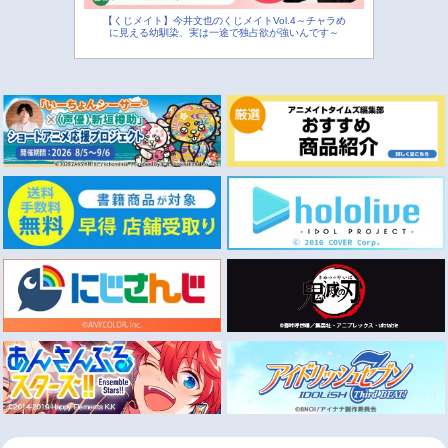
【くじメイト】今井文也のくじメイトVol.4～チャラめ
に見える幼馴染、実は一途で独占欲が強いんです～