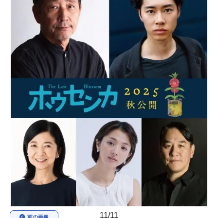
アニメ映画一覧
実写化映画一覧
今期アニメ曜日別一覧
春アニメ
夏アニメ
秋アニメ
冬アニメ
男性声優/女性声優一覧
FOLLOW US
11/11
前の画像