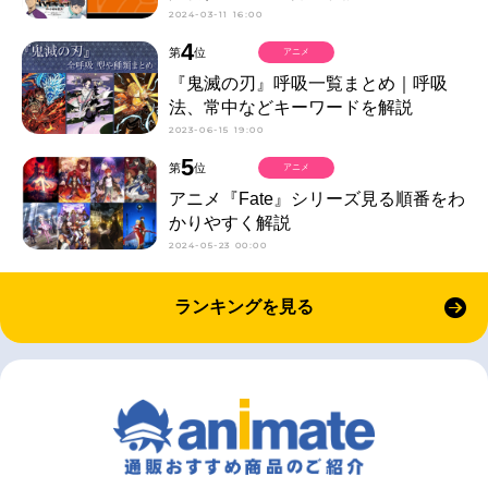
2024-03-11 16:00
4
第
位
アニメ
『鬼滅の刃』呼吸一覧まとめ｜呼吸
法、常中などキーワードを解説
2023-06-15 19:00
5
第
位
アニメ
アニメ『Fate』シリーズ見る順番をわ
かりやすく解説
2024-05-23 00:00
ランキングを見る