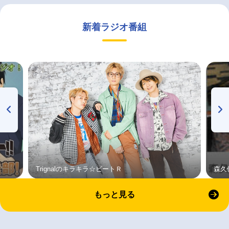
新着ラジオ番組
Trignalのキラキラ☆ビートＲ
森久
もっと見る