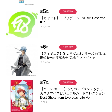
5
第
位
予約受付中
【カセット】アプリゲーム 18TRIP Cassette
#14
￥8,800
6
第
位
予約受付中
【フィギュア】G.E.M.Caratシリーズ 銀魂 坂
田銀時Ver.攘夷志士 完成品フィギュア
￥7,480
7
第
位
予約受付中
【グッズ-カード】うたの☆プリンスさまっ♪
カスタマイズビジュアルカードコレクション
Best Shots from Everyday Life Ver.
￥770