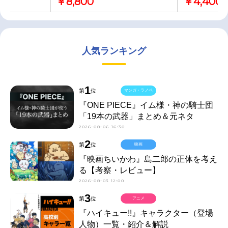
￥8,800
￥4,400
人気ランキング
1
第
位
マンガ・ラノベ
『ONE PIECE』イム様・神の騎士団
「19本の武器」まとめ＆元ネタ
2026-08-06 16:30
2
第
位
映画
『映画ちいかわ』島二郎の正体を考え
る【考察・レビュー】
2026-08-03 12:00
3
第
位
アニメ
『ハイキュー!!』キャラクター（登場
人物）一覧・紹介＆解説