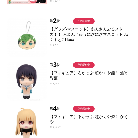
￥1,100
2
第
位
予約受付中
【グッズ-マスコット】あんさんぶるスター
ズ！！ おまんじゅうにぎにぎマスコット ね
くすと2 Hbox
￥770
3
第
位
予約受付中
【フィギュア】るかっぷ 超かぐや姫！ 酒寄
彩葉
￥3,927
4
第
位
予約受付中
【フィギュア】るかっぷ 超かぐや姫！ かぐ
や
￥3,927