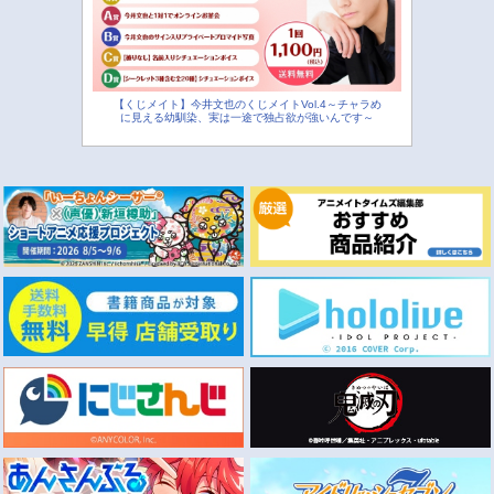
【くじメイト】今井文也のくじメイトVol.4～チャラめ
に見える幼馴染、実は一途で独占欲が強いんです～