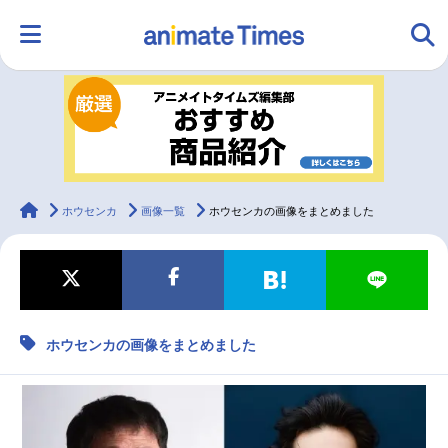
HOME
ランキング
アニメ
声優
ラジオ
みんなの声
グッズ
映画
animateTimes
ホウセンカ
画像一覧
ホウセンカの画像をまとめました
マンガ・ラノベ
ゲーム・アプリ
音楽
コスプレ
ホウセンカの画像をまとめました
2.5次元
配信・Vtuber
トレンド
無料マンガ
最新記事一覧
アニメ記事一覧
声優記事一覧