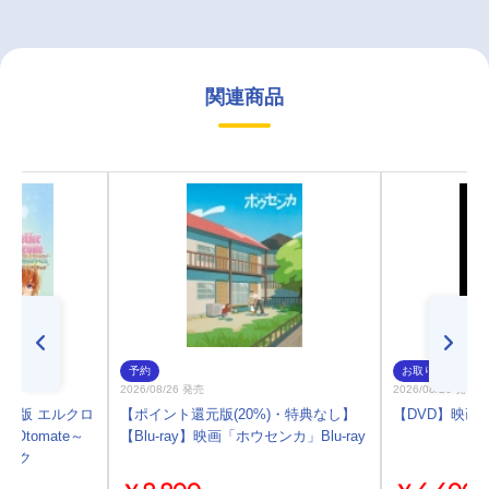
関連商品
予約
お取り寄せ
2026/08/26 発売
2026/08/26 発売
SP版 エルクロ
【ポイント還元版(20%)・特典なし】
【DVD】映画
 Otomate～
【Blu-ray】映画「ホウセンカ」Blu-ray
ラック