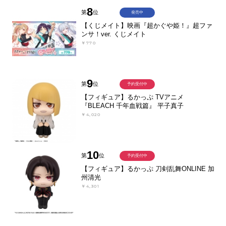
8
第
位
発売中
【くじメイト】映画『超かぐや姫！』超ファ
ンサ！ver. くじメイト
￥770
9
第
位
予約受付中
【フィギュア】るかっぷ TVアニメ
『BLEACH 千年血戦篇』 平子真子
￥4,020
10
第
位
予約受付中
【フィギュア】るかっぷ 刀剣乱舞ONLINE 加
州清光
￥4,301