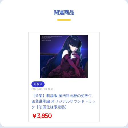
関連商品
即取り
2026/05/13 発売
【音楽】劇場版 魔法科高校の劣等生
四葉継承編 オリジナルサウンドトラッ
ク【初回仕様限定盤】
￥3,850