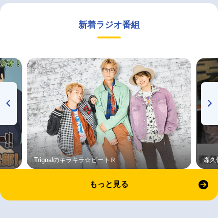
新着ラジオ番組
Trignalのキラキラ☆ビートＲ
森久
もっと見る