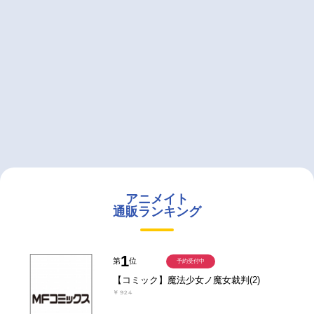
アニメイト
通販ランキング
1
第
位
予約受付中
【コミック】魔法少女ノ魔女裁判(2)
￥924