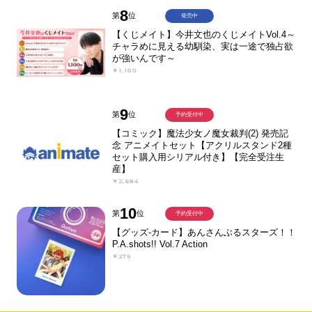
8
第
位
発売中
【くじメイト】今井文也のくじメイトVol.4～
チャラめに見える幼馴染、実は一途で独占欲
が強いんです～
￥1,100
9
第
位
予約受付中
【コミック】魔法少女ノ魔女裁判(2) 発売記
念 アニメイトセット【アクリルスタンド2種
セット購入用シリアル付き】【完全受注生
産】
￥2,684
10
第
位
予約受付中
【グッズ-カード】あんさんぶるスターズ！！
P.A.shots!! Vol.7 Action
￥275