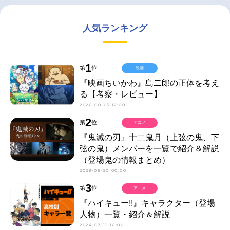
人気ランキング
1
第
位
映画
『映画ちいかわ』島二郎の正体を考え
る【考察・レビュー】
2026-08-03 12:00
2
第
位
アニメ
『鬼滅の刃』十二鬼月（上弦の鬼、下
弦の鬼）メンバーを一覧で紹介＆解説
（登場鬼の情報まとめ）
2023-06-20 00:00
3
第
位
アニメ
『ハイキュー!!』キャラクター（登場
人物）一覧・紹介＆解説
2024-03-11 16:00