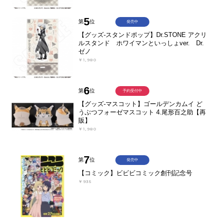
5
第
位
発売中
【グッズ-スタンドポップ】Dr.STONE アクリ
ルスタンド ホワイマンといっしょver. Dr.
ゼノ
￥1,980
6
第
位
予約受付中
【グッズ-マスコット】ゴールデンカムイ ど
うぶつフォーゼマスコット 4.尾形百之助【再
販】
￥1,980
7
第
位
発売中
【コミック】ビビビコミック創刊記念号
￥935