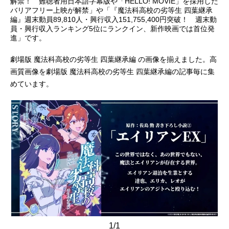
解禁！ 難聴者用日本語字幕版や「HELLO! MOVIE」を採用した
バリアフリー上映が解禁」や「『魔法科高校の劣等生 四葉継承
アニメ映画一覧
実写化映画一覧
編』週末動員89,810人・興行収入151,755,400円突破！ 週末動
員・興行収入ランキング5位にランクイン、新作映画では首位発
進」です。
今期アニメ曜日別一覧
劇場版 魔法科高校の劣等生 四葉継承編 の画像を揃えました。高
春アニメ
夏アニメ
画質画像を劇場版 魔法科高校の劣等生 四葉継承編の記事毎に集
めています。
秋アニメ
冬アニメ
男性声優/女性声優一覧
FOLLOW US
1/1