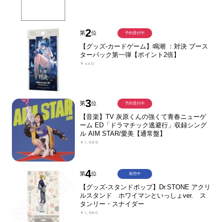
2
第
位
予約受付中
【グッズ-カードゲーム】鳴潮 ：対決 ブース
ターパック第一弾【ポイント2倍】
￥440
3
第
位
予約受付中
【音楽】TV 灰原くんの強くて青春ニューゲ
ーム ED「ドラマチック逃避行」収録シング
ル AIM STAR/愛美【通常盤】
￥1,999
4
第
位
発売中
【グッズ-スタンドポップ】Dr.STONE アクリ
ルスタンド ホワイマンといっしょver. ス
タンリー・スナイダー
￥1,980