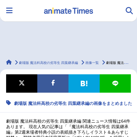
HOME
ランキング
アニメ
声優
animateTimes
ラジオ
みんなの声
グッズ
映画
劇場版 魔法科高校の劣等生 四葉継承編
画像一覧
劇場版 魔法科高校の劣等生 四葉継承編の画像をまとめました
マンガ・ラノベ
ゲーム・アプリ
音楽
コスプレ
劇場版 魔法科高校の劣等生 四葉継承編の画像をまとめました
2.5次元
配信・Vtuber
トレンド
無料マンガ
劇場版 魔法科高校の劣等生 四葉継承編 関連ニュース情報は64件
最新記事一覧
あります。 現在人気の記事は「『魔法科高校の劣等生 四葉継承
編』第2週来場者特典小説の表紙描き下ろしイラスト＆あらすじ
アニメ記事一覧
声優記事一覧