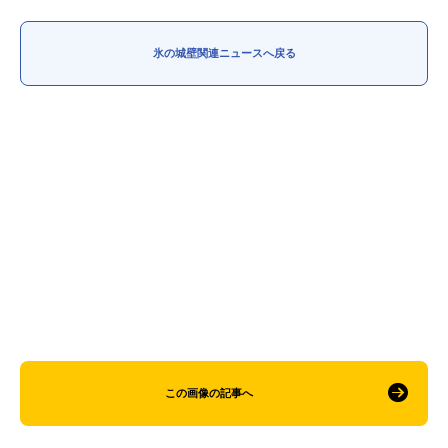
アニメ映画一覧
実写化映画一覧
氷の城壁関連ニュースへ戻る
今期アニメ曜日別一覧
春アニメ
夏アニメ
秋アニメ
冬アニメ
男性声優/女性声優一覧
FOLLOW US
この画像の記事へ