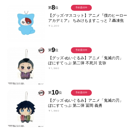
8
第
位
予約受付中
【グッズ-マスコット】アニメ『僕のヒーロー
アカデミア』 ちみけもますこっと 7.轟凍焦
￥2,200
9
第
位
予約受付中
【グッズ-ぬいぐるみ】アニメ「鬼滅の刃」
ぽにすてっぷ 第二弾 不死川 玄弥
￥1,980
10
第
位
予約受付中
【グッズ-ぬいぐるみ】アニメ「鬼滅の刃」
ぽにすてっぷ 第二弾 冨岡 義勇
￥1,980