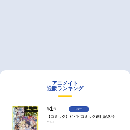
アニメイト
通販ランキング
1
第
位
発売中
【コミック】ビビビコミック創刊記念号
￥935