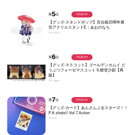
5
第
位
予約受付中
【グッズ-スタンドポップ】百合姫20周年展
箔アクリルスタンドE：あおのなち
￥2,200
6
第
位
予約受付中
【グッズ-マスコット】ゴールデンカムイ ど
うぶつフォーゼマスコット 6.鯉登少尉【再
販】
￥1,980
7
第
位
予約受付中
【グッズ-カード】あんさんぶるスターズ！！
P.A.shots!! Vol.7 Action
￥275