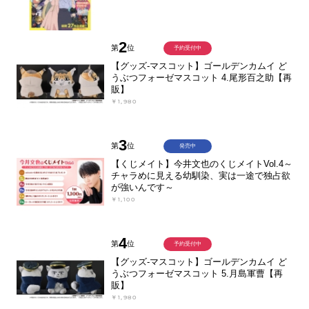
2
第
位
予約受付中
【グッズ-マスコット】ゴールデンカムイ ど
うぶつフォーゼマスコット 4.尾形百之助【再
販】
￥1,980
3
第
位
発売中
【くじメイト】今井文也のくじメイトVol.4～
チャラめに見える幼馴染、実は一途で独占欲
が強いんです～
￥1,100
4
第
位
予約受付中
【グッズ-マスコット】ゴールデンカムイ ど
うぶつフォーゼマスコット 5.月島軍曹【再
販】
￥1,980