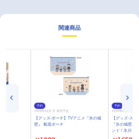
関連商品
予約
予約
2026年09月 中 発売予定
2026年09月 中 
)
【グッズ-ポーチ】TVアニメ『氷の城
【グッズ-スタ
壁』 船底ポーチ
『氷の城壁』 
ンド / 氷川 小