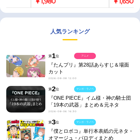
￥1,980
￥1,650
人気ランキング
1
第
位
アニメ
『たんプリ』第28話あらすじ＆場面
カット
2026-08-08 12:00
2
第
位
マンガ・ラノベ
『ONE PIECE』イム様・神の騎士団
「19本の武器」まとめ＆元ネタ
2026-08-06 16:30
3
第
位
マンガ・ラノベ
『僕とロボコ』単行本表紙の元ネタ・
オマージュ・パロディまとめ