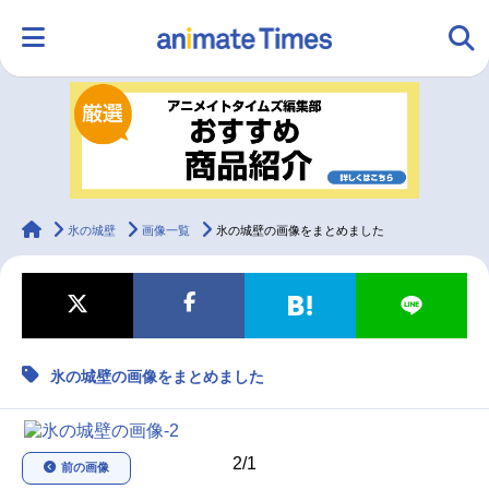
HOME
ランキング
アニメ
声優
ラジオ
みんなの声
グッズ
映画
animateTimes
氷の城壁
画像一覧
氷の城壁の画像をまとめました
マンガ・ラノベ
ゲーム・アプリ
音楽
コスプレ
氷の城壁の画像をまとめました
2.5次元
配信・Vtuber
トレンド
無料マンガ
最新記事一覧
2/1
前の画像
アニメ記事一覧
声優記事一覧