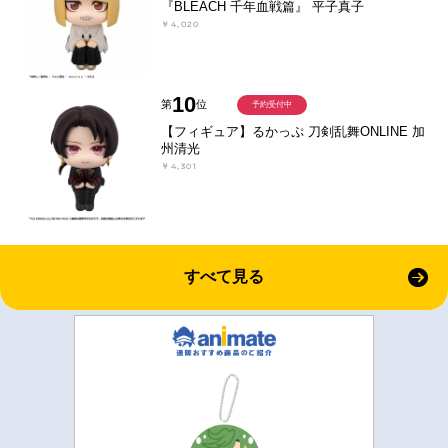
『BLEACH 千年血戦篇』 平子真子
￥4,020
10
第
位
予約受付中
【フィギュア】るかっぷ 刀剣乱舞ONLINE 加
州清光
￥4,301
すべて見る