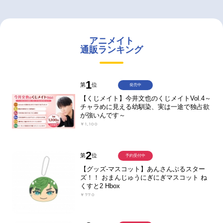
アニメイト
通販ランキング
1
第
位
発売中
【くじメイト】今井文也のくじメイトVol.4～
チャラめに見える幼馴染、実は一途で独占欲
が強いんです～
￥1,100
2
第
位
予約受付中
【グッズ-マスコット】あんさんぶるスター
ズ！！ おまんじゅうにぎにぎマスコット ね
くすと2 Hbox
￥770