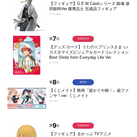
【フィギュア】G.E.M.Caratシリーズ 銀魂 坂
田銀時Ver.攘夷志士 完成品フィギュア
￥7,480
7
第
位
予約受付中
【グッズ-カード】うたの☆プリンスさまっ♪
カスタマイズビジュアルカードコレクション
Best Shots from Everyday Life Ver.
￥770
8
第
位
発売中
【くじメイト】映画『超かぐや姫！』超ファ
ンサ！ver. くじメイト
￥770
9
第
位
予約受付中
【フィギュア】るかっぷ TVアニメ