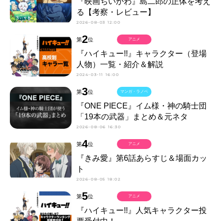
『映画ちいかわ』島二郎の正体を考え
る【考察・レビュー】
2026-08-03 12:00
2
第
位
アニメ
『ハイキュー!!』キャラクター（登場
人物）一覧・紹介＆解説
2024-03-11 16:00
3
第
位
マンガ・ラノベ
『ONE PIECE』イム様・神の騎士団
「19本の武器」まとめ＆元ネタ
2026-08-06 16:30
4
第
位
アニメ
『きみ愛』第6話あらすじ＆場面カッ
ト
2026-08-05 18:02
5
第
位
アニメ
『ハイキュー!!』人気キャラクター投