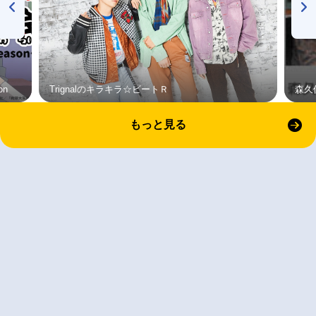
on
Trignalのキラキラ☆ビートＲ
森久
もっと見る