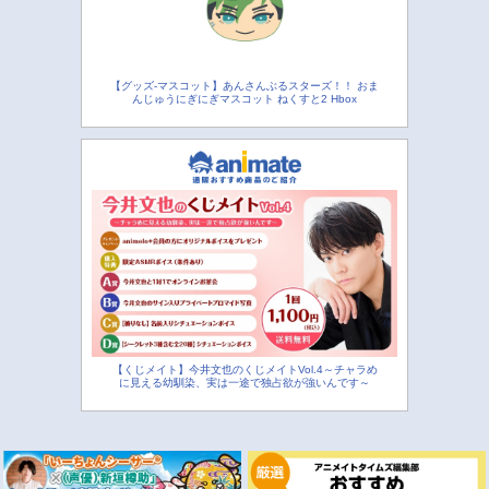
【グッズ-マスコット】あんさんぶるスターズ！！ おま
んじゅうにぎにぎマスコット ねくすと2 Hbox
【くじメイト】今井文也のくじメイトVol.4～チャラめ
に見える幼馴染、実は一途で独占欲が強いんです～