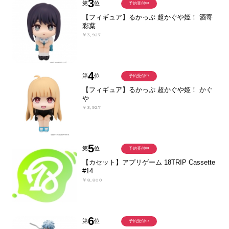
3
第
位
予約受付中
【フィギュア】るかっぷ 超かぐや姫！ 酒寄
彩葉
￥3,927
4
第
位
予約受付中
【フィギュア】るかっぷ 超かぐや姫！ かぐ
や
￥3,927
5
第
位
予約受付中
【カセット】アプリゲーム 18TRIP Cassette
#14
￥8,800
6
第
位
予約受付中