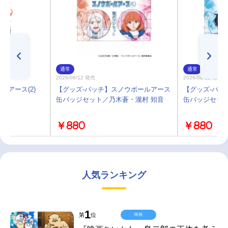
通常
通常
2026/06/12 発売
2026/06/12 発売
アース(2)
【グッズ-バッチ】スノウボールアース
【グッズ-バッ
缶バッジセット／乃木蒼・瀧村 矧音
缶バッジセッ
￥880
￥880
人気ランキング
1
第
位
映画