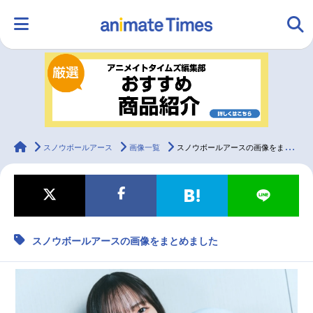
HOME
ランキング
アニメ
声優
ラジオ
みんなの声
グッズ
映画
animateTimes
スノウボールアース
画像一覧
スノウボールアースの画像をまとめました
マンガ・ラノベ
ゲーム・アプリ
音楽
コスプレ
スノウボールアースの画像をまとめました
2.5次元
配信・Vtuber
トレンド
無料マンガ
最新記事一覧
アニメ記事一覧
声優記事一覧