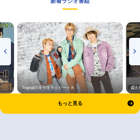
新着ラジオ番組
Trignalのキラキラ☆ビートＲ
森久
もっと見る