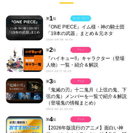
1
第
位
マンガ・ラノベ
『ONE PIECE』イム様・神の騎士団
「19本の武器」まとめ＆元ネタ
2026-08-06 16:30
2
第
位
アニメ
『ハイキュー!!』キャラクター（登場
人物）一覧・紹介＆解説
2024-03-11 16:00
3
第
位
アニメ
『鬼滅の刃』十二鬼月（上弦の鬼、下
弦の鬼）メンバーを一覧で紹介＆解説
（登場鬼の情報まとめ）
2023-06-20 00:00
4
第
位
アニメ
【2026年版流行のアニメ】面白い神