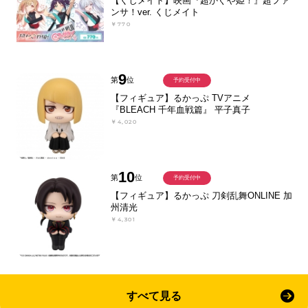
【くじメイト】映画『超かぐや姫！』超ファ
ンサ！ver. くじメイト
￥770
9
第
位
予約受付中
【フィギュア】るかっぷ TVアニメ
『BLEACH 千年血戦篇』 平子真子
￥4,020
10
第
位
予約受付中
【フィギュア】るかっぷ 刀剣乱舞ONLINE 加
州清光
￥4,301
すべて見る