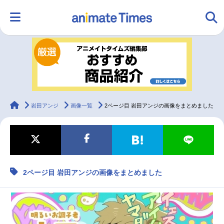
HOME
ランキング
アニメ
声優
ラジオ
みんなの声
グッズ
映画
animateTimes
岩田アンジ
画像一覧
2ページ目 岩田アンジの画像をまとめました
マンガ・ラノベ
ゲーム・アプリ
音楽
コスプレ
2ページ目 岩田アンジの画像をまとめました
2.5次元
配信・Vtuber
トレンド
無料マンガ
最新記事一覧
アニメ記事一覧
声優記事一覧