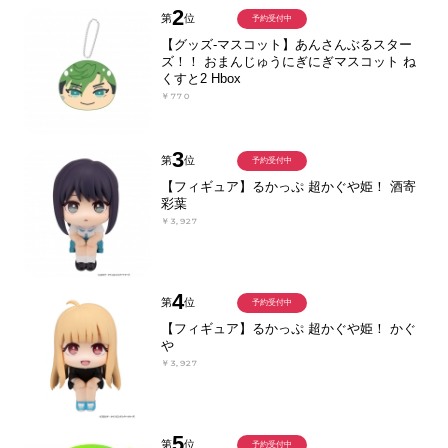
2
第
位
予約受付中
【グッズ-マスコット】あんさんぶるスター
ズ！！ おまんじゅうにぎにぎマスコット ね
くすと2 Hbox
￥770
3
第
位
予約受付中
【フィギュア】るかっぷ 超かぐや姫！ 酒寄
彩葉
￥3,927
4
第
位
予約受付中
【フィギュア】るかっぷ 超かぐや姫！ かぐ
や
￥3,927
5
第
位
予約受付中