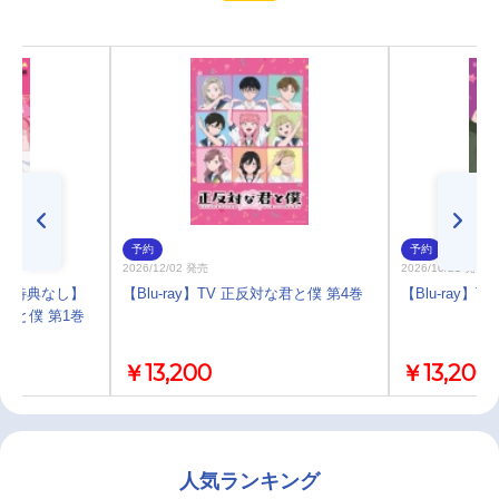
予約
予約
2026/12/02 発売
2026/10/21 発売
)・特典なし】
【Blu-ray】TV 正反対な君と僕 第4巻
【Blu-ray】
対な君と僕 第1巻
￥13,200
￥13,200
人気ランキング