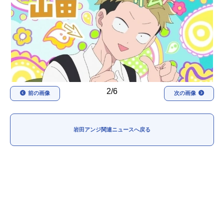
アニメ映画一覧
実写化映画一覧
今期アニメ曜日別一覧
春アニメ
夏アニメ
秋アニメ
冬アニメ
2/6
前の画像
次の画像
男性声優/女性声優一覧
FOLLOW US
岩田アンジ関連ニュースへ戻る