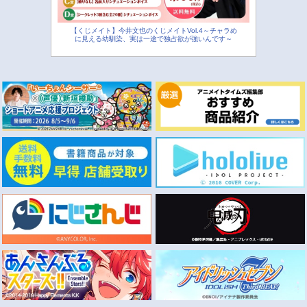
【くじメイト】今井文也のくじメイトVol.4～チャラめ
に見える幼馴染、実は一途で独占欲が強いんです～