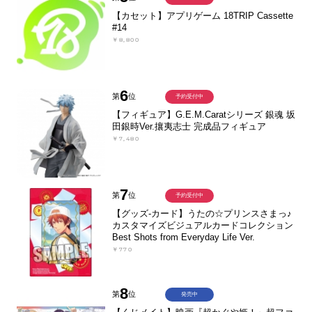
【カセット】アプリゲーム 18TRIP Cassette
#14
￥8,800
6
第
位
予約受付中
【フィギュア】G.E.M.Caratシリーズ 銀魂 坂
田銀時Ver.攘夷志士 完成品フィギュア
￥7,480
7
第
位
予約受付中
【グッズ-カード】うたの☆プリンスさまっ♪
カスタマイズビジュアルカードコレクション
Best Shots from Everyday Life Ver.
￥770
8
第
位
発売中