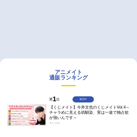
アニメイト
通販ランキング
1
第
位
発売中
【くじメイト】今井文也のくじメイトVol.4～
チャラめに見える幼馴染、実は一途で独占欲
が強いんです～
￥1,100