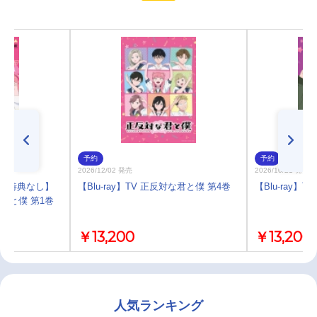
予約
予約
2026/12/02 発売
2026/10/21 発売
)・特典なし】
【Blu-ray】TV 正反対な君と僕 第4巻
【Blu-ray】
対な君と僕 第1巻
￥13,200
￥13,200
人気ランキング