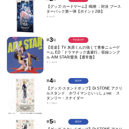
【グッズ-カードゲーム】鳴潮 ：対決 ブース
ターパック第一弾【ポイント2倍】
￥440
3
第
位
予約受付中
【音楽】TV 灰原くんの強くて青春ニューゲ
ーム ED「ドラマチック逃避行」収録シング
ル AIM STAR/愛美【通常盤】
￥1,999
4
第
位
発売中
【グッズ-スタンドポップ】Dr.STONE アクリ
ルスタンド ホワイマンといっしょver. ス
タンリー・スナイダー
￥1,980
5
第
位
発売中