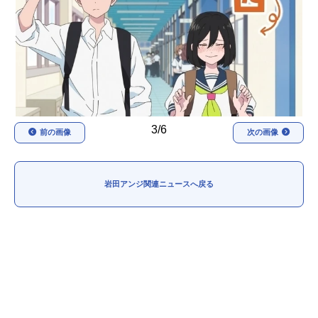
アニメ映画一覧
実写化映画一覧
今期アニメ曜日別一覧
春アニメ
夏アニメ
秋アニメ
冬アニメ
3/6
前の画像
次の画像
男性声優/女性声優一覧
FOLLOW US
岩田アンジ関連ニュースへ戻る