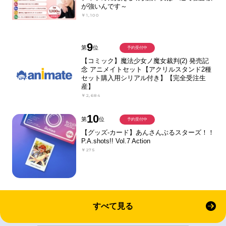
が強いんです～
￥1,100
9
第
位
予約受付中
【コミック】魔法少女ノ魔女裁判(2) 発売記
念 アニメイトセット【アクリルスタンド2種
セット購入用シリアル付き】【完全受注生
産】
￥2,684
10
第
位
予約受付中
【グッズ-カード】あんさんぶるスターズ！！
P.A.shots!! Vol.7 Action
￥275
すべて見る