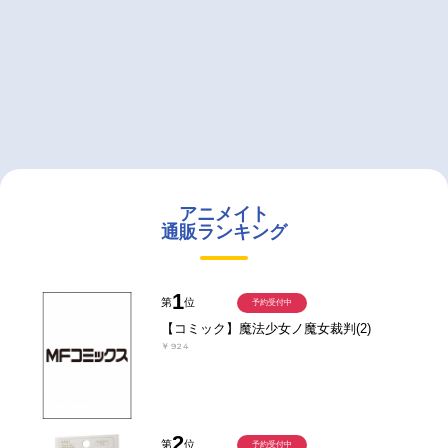
アニメイト
通販ランキング
1
第
位
予約受付中
【コミック】魔法少女ノ魔女裁判(2)
￥924
2
第
位
予約受付中