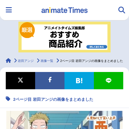
HOME
ランキング
アニメ
声優
ラジオ
みんなの声
グッズ
映画
animateTimes
岩田アンジ
画像一覧
2ページ目 岩田アンジの画像をまとめました
マンガ・ラノベ
ゲーム・アプリ
音楽
コスプレ
2ページ目 岩田アンジの画像をまとめました
2.5次元
配信・Vtuber
トレンド
無料マンガ
最新記事一覧
アニメ記事一覧
声優記事一覧