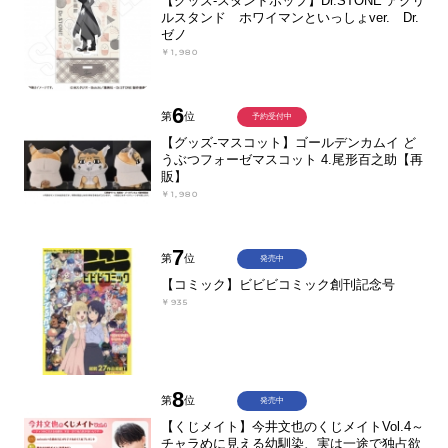
【グッズ-スタンドポップ】Dr.STONE アクリ
ルスタンド ホワイマンといっしょver. Dr.
ゼノ
￥1,980
6
第
位
予約受付中
【グッズ-マスコット】ゴールデンカムイ ど
うぶつフォーゼマスコット 4.尾形百之助【再
販】
￥1,980
7
第
位
発売中
【コミック】ビビビコミック創刊記念号
￥935
8
第
位
発売中
【くじメイト】今井文也のくじメイトVol.4～
チャラめに見える幼馴染、実は一途で独占欲