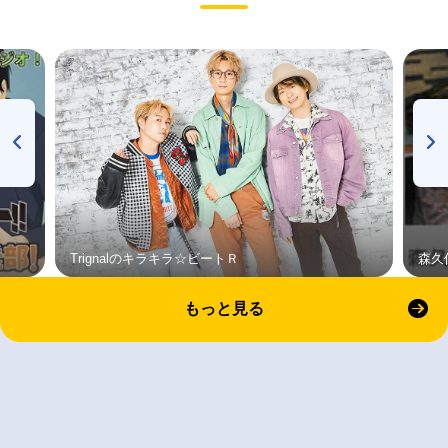
Trignalのキラキラ☆ビートＲ
森久
もっと見る