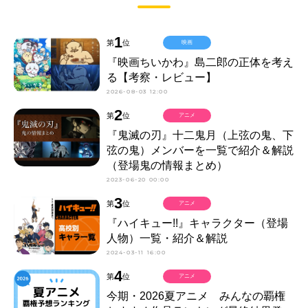
1
第
位
映画
『映画ちいかわ』島二郎の正体を考え
る【考察・レビュー】
2026-08-03 12:00
2
第
位
アニメ
『鬼滅の刃』十二鬼月（上弦の鬼、下
弦の鬼）メンバーを一覧で紹介＆解説
（登場鬼の情報まとめ）
2023-06-20 00:00
3
第
位
アニメ
『ハイキュー!!』キャラクター（登場
人物）一覧・紹介＆解説
2024-03-11 16:00
4
第
位
アニメ
今期・2026夏アニメ みんなの覇権