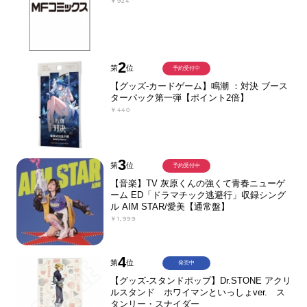
￥924
2
第
位
予約受付中
【グッズ-カードゲーム】鳴潮 ：対決 ブース
ターパック第一弾【ポイント2倍】
￥440
3
第
位
予約受付中
【音楽】TV 灰原くんの強くて青春ニューゲ
ーム ED「ドラマチック逃避行」収録シング
ル AIM STAR/愛美【通常盤】
￥1,999
4
第
位
発売中
【グッズ-スタンドポップ】Dr.STONE アクリ
ルスタンド ホワイマンといっしょver. ス
タンリー・スナイダー