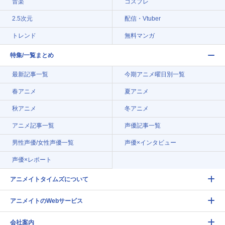
音楽
コスプレ
2.5次元
配信・Vtuber
トレンド
無料マンガ
特集/一覧まとめ
最新記事一覧
今期アニメ曜日別一覧
春アニメ
夏アニメ
秋アニメ
冬アニメ
アニメ記事一覧
声優記事一覧
男性声優/女性声優一覧
声優×インタビュー
声優×レポート
アニメイトタイムズについて
アニメイトのWebサービス
会社案内