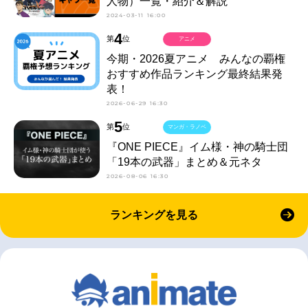
人物）一覧・紹介＆解説
2024-03-11 16:00
4
第
位
アニメ
今期・2026夏アニメ みんなの覇権
おすすめ作品ランキング最終結果発
表！
2026-06-29 16:30
5
第
位
マンガ・ラノベ
『ONE PIECE』イム様・神の騎士団
「19本の武器」まとめ＆元ネタ
2026-08-06 16:30
ランキングを見る