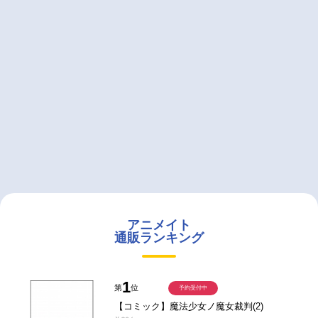
アニメイト
通販ランキング
1
第
位
予約受付中
【コミック】魔法少女ノ魔女裁判(2)