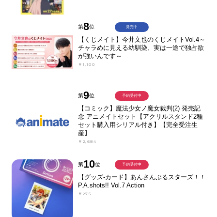
8
第
位
発売中
【くじメイト】今井文也のくじメイトVol.4～
チャラめに見える幼馴染、実は一途で独占欲
が強いんです～
￥1,100
9
第
位
予約受付中
【コミック】魔法少女ノ魔女裁判(2) 発売記
念 アニメイトセット【アクリルスタンド2種
セット購入用シリアル付き】【完全受注生
産】
￥2,684
10
第
位
予約受付中
【グッズ-カード】あんさんぶるスターズ！！
P.A.shots!! Vol.7 Action
￥275