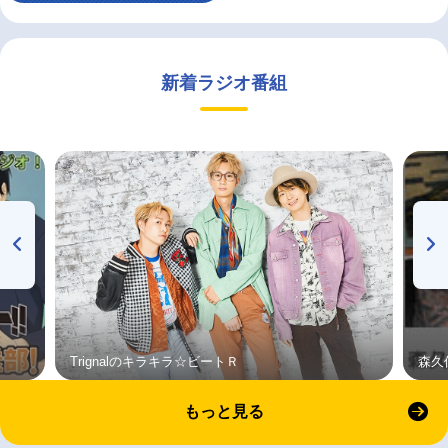
新着ラジオ番組
Trignalのキラキラ☆ビートＲ
森久
もっと見る