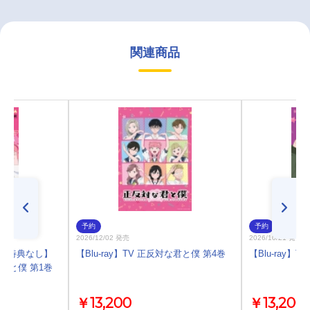
関連商品
予約
予約
2026/12/02 発売
2026/10/21 発売
)・特典なし】
【Blu-ray】TV 正反対な君と僕 第4巻
【Blu-ray】
対な君と僕 第1巻
￥13,200
￥13,200