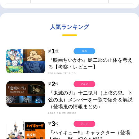
人気ランキング
1
第
位
映画
『映画ちいかわ』島二郎の正体を考え
る【考察・レビュー】
2026-08-03 12:00
2
第
位
アニメ
『鬼滅の刃』十二鬼月（上弦の鬼、下
弦の鬼）メンバーを一覧で紹介＆解説
（登場鬼の情報まとめ）
2023-06-20 00:00
3
第
位
アニメ
『ハイキュー!!』キャラクター（登場