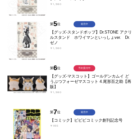
￥1,980
5
第
位
発売中
【グッズ-スタンドポップ】Dr.STONE アクリ
ルスタンド ホワイマンといっしょver. Dr.
ゼノ
￥1,980
6
第
位
予約受付中
【グッズ-マスコット】ゴールデンカムイ ど
うぶつフォーゼマスコット 4.尾形百之助【再
販】
￥1,980
7
第
位
発売中
【コミック】ビビビコミック創刊記念号
￥935