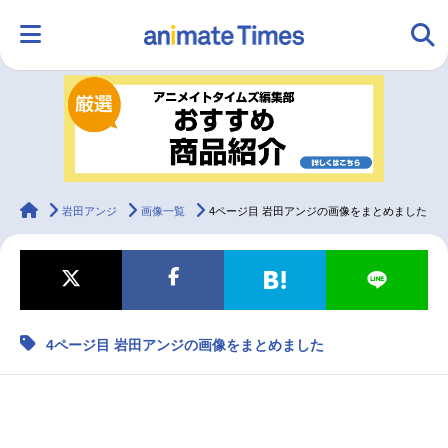
HOME
ランキング
アニメ
声優
ラジオ
みんなの声
グッズ
映画
animateTimes
岩田アンジ
画像一覧
4ページ目 岩田アンジの画像をまとめました
マンガ・ラノベ
ゲーム・アプリ
音楽
コスプレ
4ページ目 岩田アンジの画像をまとめました
2.5次元
配信・Vtuber
トレンド
無料マンガ
最新記事一覧
アニメ記事一覧
声優記事一覧