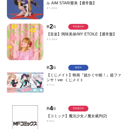
ル AIM STAR/愛美【通常盤】
￥1,999
2
第
位
予約受付中
【音楽】岡咲美保/MY ETOILE【通常盤】
￥2,999
3
第
位
発売中
【くじメイト】映画『超かぐや姫！』超ファ
ンサ！ver. くじメイト
￥770
4
第
位
予約受付中
【コミック】魔法少女ノ魔女裁判(2)
￥924