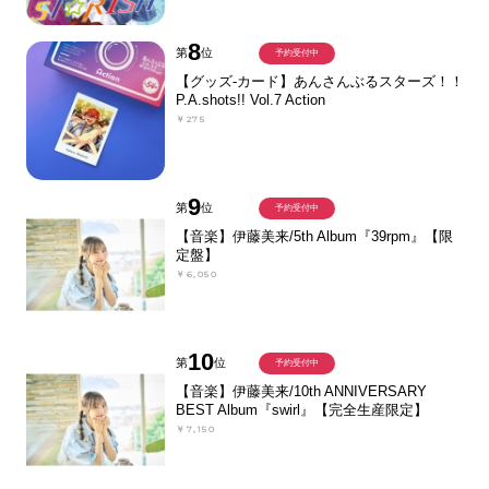
8
第
位
予約受付中
【グッズ-カード】あんさんぶるスターズ！！
P.A.shots!! Vol.7 Action
￥275
9
第
位
予約受付中
【音楽】伊藤美来/5th Album『39rpm』【限
定盤】
￥6,050
10
第
位
予約受付中
【音楽】伊藤美来/10th ANNIVERSARY
BEST Album『swirl』【完全生産限定】
￥7,150