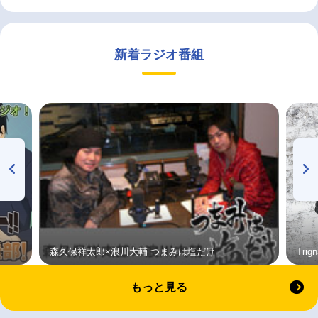
新着ラジオ番組
森久保祥太郎×浪川大輔 つまみは塩だけ
Tri
もっと見る