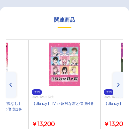
関連商品
予約
予約
2026/12/02 発売
2026/10/21 発売
)・特典なし】
【Blu-ray】TV 正反対な君と僕 第4巻
【Blu-ray】
対な君と僕 第1巻
￥13,200
￥13,200