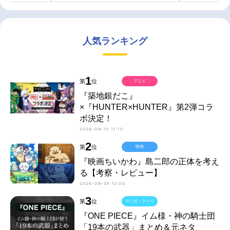
人気ランキング
1
第
位
アニメ
『築地銀だこ』
×『HUNTER×HUNTER』第2弾コラ
ボ決定！
2026-08-10 11:10
2
第
位
映画
『映画ちいかわ』島二郎の正体を考え
る【考察・レビュー】
2026-08-03 12:00
3
第
位
マンガ・ラノベ
『ONE PIECE』イム様・神の騎士団
「19本の武器」まとめ＆元ネタ