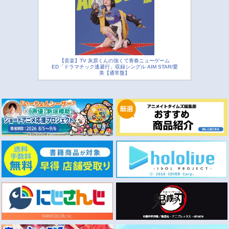
【音楽】TV 灰原くんの強くて青春ニューゲーム
ED「ドラマチック逃避行」収録シングル AIM STAR/愛
美【通常盤】