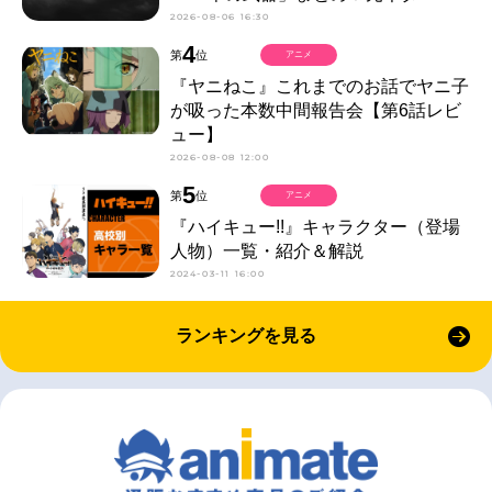
2026-08-06 16:30
4
第
位
アニメ
『ヤニねこ』これまでのお話でヤニ子
が吸った本数中間報告会【第6話レビ
ュー】
2026-08-08 12:00
5
第
位
アニメ
『ハイキュー!!』キャラクター（登場
人物）一覧・紹介＆解説
2024-03-11 16:00
ランキングを見る