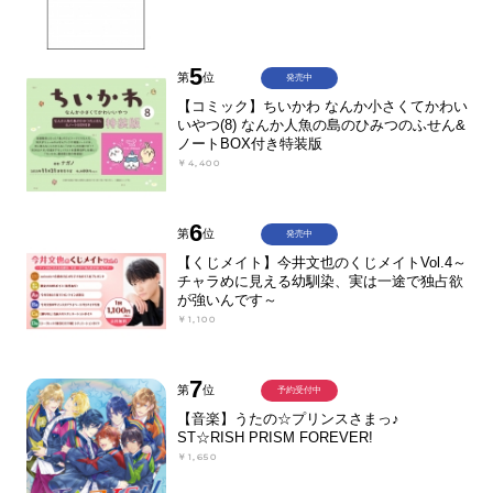
5
第
位
発売中
【コミック】ちいかわ なんか小さくてかわい
いやつ(8) なんか人魚の島のひみつのふせん&
ノートBOX付き特装版
￥4,400
6
第
位
発売中
【くじメイト】今井文也のくじメイトVol.4～
チャラめに見える幼馴染、実は一途で独占欲
が強いんです～
￥1,100
7
第
位
予約受付中
【音楽】うたの☆プリンスさまっ♪
ST☆RISH PRISM FOREVER!
￥1,650