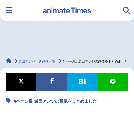
HOME
ランキング
アニメ
声優
animateTimes
ラジオ
みんなの声
グッズ
映画
岩田アンジ
画像一覧
4ページ目 岩田アンジの画像をまとめました
マンガ・ラノベ
ゲーム・アプリ
音楽
コスプレ
4ページ目 岩田アンジの画像をまとめました
2.5次元
配信・Vtuber
トレンド
無料マンガ
最新記事一覧
アニメ記事一覧
声優記事一覧