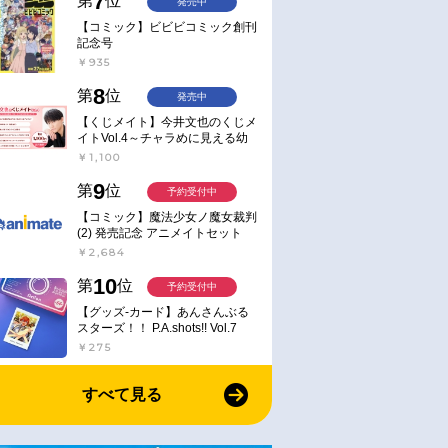
7
第
位
発売中
【コミック】ビビビコミック創刊
記念号
￥935
8
第
位
発売中
【くじメイト】今井文也のくじメ
イトVol.4～チャラめに見える幼
馴染、実は一途で独占欲が強いん
￥1,100
です～
9
第
位
予約受付中
【コミック】魔法少女ノ魔女裁判
(2) 発売記念 アニメイトセット
【アクリルスタンド2種セット購
￥2,684
入用シリアル付き】【完全受注生
産】
10
第
位
予約受付中
【グッズ-カード】あんさんぶる
スターズ！！ P.A.shots!! Vol.7
Action
￥275
すべて見る