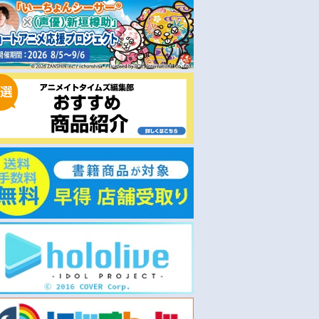
即取り
予約
2026/04/22 発売
2026/12/02 発売
TV 正反対な君と僕
【Blu-ray】TV 正反対な君と僕
【ポイント還元版(20%)・
第1巻
なし】【Blu-ray】TV 正反
君と僕 第4巻
￥13,200
￥13,200