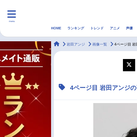
menu
HOME
ランキング
トレンド
アニメ
声優
HOME
ランキング
アニ
animateTimes
岩田アンジ
画像一覧
4ページ目 
マンガ・ラノベ
ゲーム・アプリ
音楽
最新記事一覧
4ページ目 岩田アンジ
アニメ記事一覧
声優記事一覧