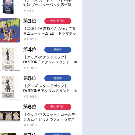
対決 ブースターパック第一弾
【ポイント2倍】
￥440
3
第
位
予約受付中
【音楽】TV 灰原くんの強くて青
春ニューゲーム ED「ドラマチッ
ク逃避行」収録シングル AIM
￥1,999
STAR/愛美【通常盤】
4
第
位
発売中
【グッズ-スタンドポップ】
Dr.STONE アクリルスタンド ホ
ワイマンといっしょver. スタン
￥1,980
リー・スナイダー
5
第
位
発売中
【グッズ-スタンドポップ】
Dr.STONE アクリルスタンド ホ
ワイマンといっしょver. Dr.ゼノ
￥1,980
6
第
位
予約受付中
【グッズ-マスコット】ゴールデ
ンカムイ どうぶつフォーゼマス
コット 4.尾形百之助【再販】
￥1,980