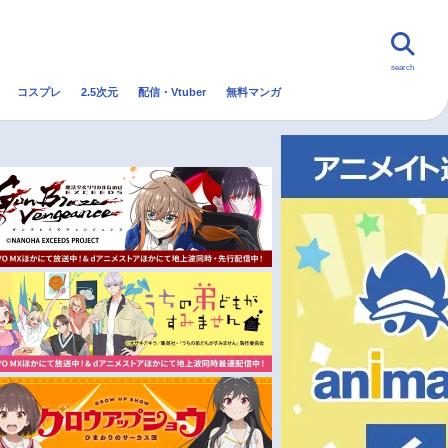
search
コスプレ
2.5次元
配信・Vtuber
無料マンガ
んなの声
グッズ
映画
・Vtuber
トレンド
無料マンガ
秋アニメ
冬アニメ