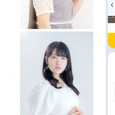
TVアニメ『戦隊大失格』
ハイキュー!! 烏野高校放送部!
radio 大直会 2nd season