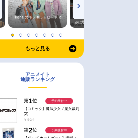
Trignalのキラキラ☆ビートＲ
森久保祥太郎×浪川大輔 つま
みは塩だけ
もっと見る
アニメイト
通販ランキング
1
第
位
予約受付中
【コミック】魔法少女ノ魔女裁判
(2)
￥924
2
第
位
予約受付中
【グッズ-カードゲーム】鳴潮 ：