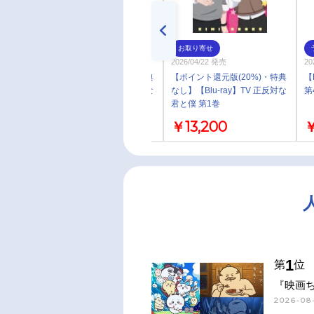
お取り寄せ
お取り寄せ
2026/05/27 発売
2026/04/22 発売
20
【ポイント還元版(20%)・特典
【ポイント還元版(20%)・特典
【
なし】【Blu-ray】TV 正反対な
なし】【Blu-ray】TV 正反対な
第
君と僕 第2巻
君と僕 第1巻
￥13,200
￥13,200
￥
1
第
位
『映画
2026-08-