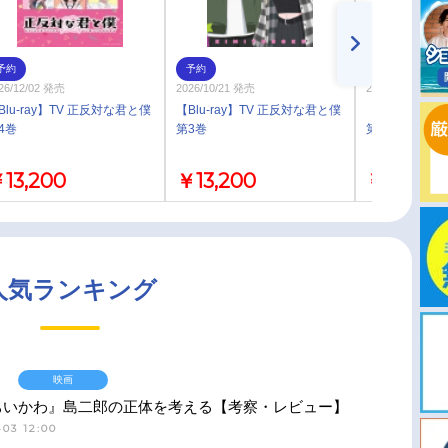
予約
予約
即取り
26/12/02 発売
2026/10/21 発売
2026/05/27 発売
Blu-ray】TV 正反対な君と僕
【Blu-ray】TV 正反対な君と僕
【Blu-ray】
4巻
第3巻
第2巻
13,200
￥13,200
￥13,200
人気ランキング
映画
ちいかわ』島二郎の正体を考える【考察・レビュー】
03 12:00