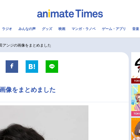
ラジオ
みんなの声
グッズ
映画
マンガ・ラノベ
ゲーム・アプリ
音楽
メ
声優
ラジオ
み
岩田アンジの画像をまとめました
コスプレ
2.5次元
配信
アニメ映画一覧
今期アニメ曜日別一覧
の画像をまとめました
実写化映画一覧
春アニメ
男性声優/女性声優一覧
夏アニメ
FOLLOW US