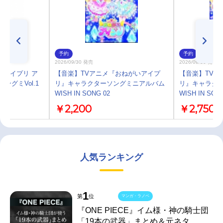
予約
予約
2026/09/30 発売
2026/09/30 発売
いアイプリ ア
【音楽】TVアニメ『おねがいアイプ
【音楽】TVア
ングミVol.1
リ』キャラクターソングミニアルバム
リ』キャラク
WISH IN SONG 02
WISH IN SON
￥2,200
￥2,750
人気ランキング
1
第
位
マンガ・ラノベ
『ONE PIECE』イム様・神の騎士団
「19本の武器」まとめ＆元ネタ