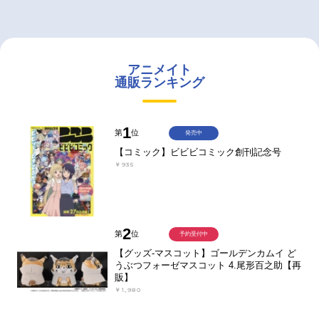
アニメイト
通販ランキング
1
第
位
発売中
【コミック】ビビビコミック創刊記念号
￥935
2
第
位
予約受付中
【グッズ-マスコット】ゴールデンカムイ ど
うぶつフォーゼマスコット 4.尾形百之助【再
販】
￥1,980