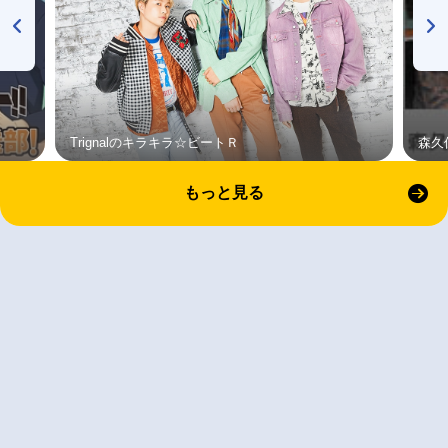
Trignalのキラキラ☆ビートＲ
森久
もっと見る