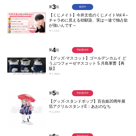
3
第
位
発売中
【くじメイト】今井文也のくじメイトVol.4～
チャラめに見える幼馴染、実は一途で独占欲
が強いんです～
￥1,100
4
第
位
予約受付中
【グッズ-マスコット】ゴールデンカムイ ど
うぶつフォーゼマスコット 5.月島軍曹【再
販】
￥1,980
5
第
位
予約受付中
【グッズ-スタンドポップ】百合姫20周年展
箔アクリルスタンドE：あおのなち
￥2,200