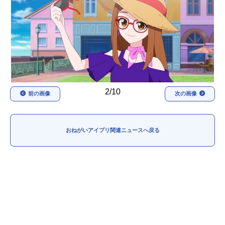
アニメ映画一覧
実写化映画一覧
今期アニメ曜日別一覧
春アニメ
夏アニメ
秋アニメ
冬アニメ
2/10
前の画像
次の画像
男性声優/女性声優一覧
FOLLOW US
おねがいアイプリ関連ニュースへ戻る