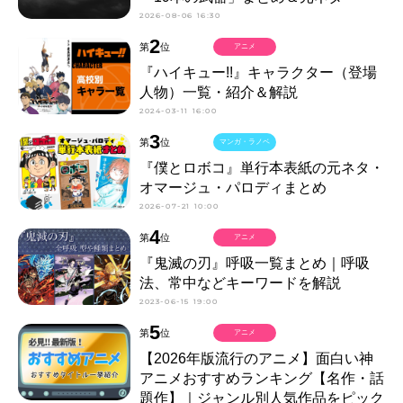
2026-08-06 16:30
2
第
位
アニメ
『ハイキュー!!』キャラクター（登場
人物）一覧・紹介＆解説
2024-03-11 16:00
3
第
位
マンガ・ラノベ
『僕とロボコ』単行本表紙の元ネタ・
オマージュ・パロディまとめ
2026-07-21 10:00
4
第
位
アニメ
『鬼滅の刃』呼吸一覧まとめ｜呼吸
法、常中などキーワードを解説
2023-06-15 19:00
5
第
位
アニメ
【2026年版流行のアニメ】面白い神
アニメおすすめランキング【名作・話
題作】｜ジャンル別人気作品をピック