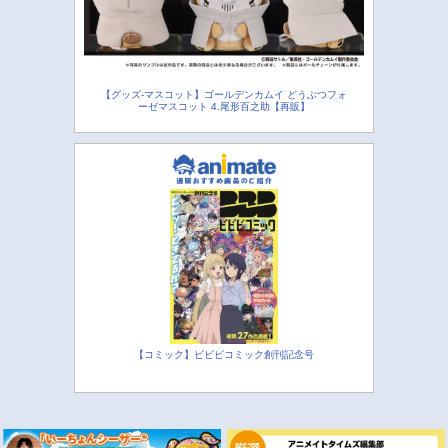
【グッズ-マスコット】ゴールデンカムイ どうぶつフォ
ーゼマスコット 4.尾形百之助【再販】
【コミック】ビビビコミック創刊記念号