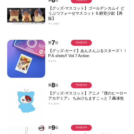
6
第
位
予約受付中
【グッズ-マスコット】ゴールデンカムイ ど
うぶつフォーゼマスコット 6.鯉登少尉【再
販】
￥1,980
7
第
位
予約受付中
【グッズ-カード】あんさんぶるスターズ！！
P.A.shots!! Vol.7 Action
￥275
8
第
位
予約受付中
【グッズ-マスコット】アニメ『僕のヒーロー
アカデミア』 ちみけもますこっと 7.轟凍焦
￥2,200
9
第
位
予約受付中