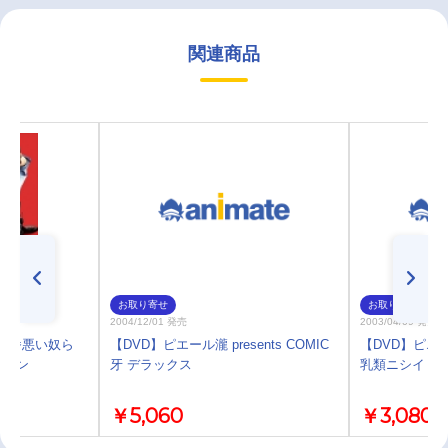
関連商品
お取り寄せ
お取り寄せ
2004/12/01 発売
2003/04/09 発売
本で一番悪い奴ら
【DVD】ピエール瀧 presents COMIC
【DVD】ピエー
ション
牙 デラックス
乳類ニシイ CO
￥5,060
￥3,080