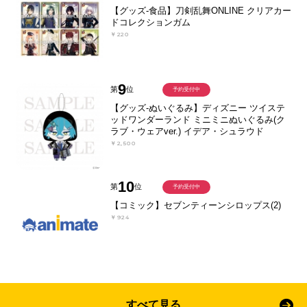
【グッズ-食品】刀剣乱舞ONLINE クリアカー
ドコレクションガム
￥220
9
第
位
予約受付中
【グッズ-ぬいぐるみ】ディズニー ツイステ
ッドワンダーランド ミニミニぬいぐるみ(ク
ラブ・ウェアver.) イデア・シュラウド
￥2,500
10
第
位
予約受付中
【コミック】セブンティーンシロップス(2)
￥924
すべて見る