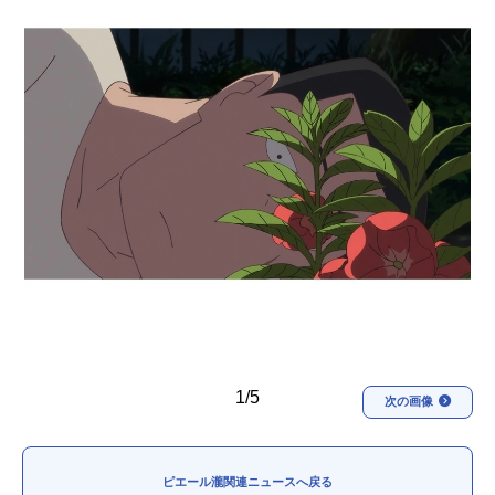
アニメ映画一覧
実写化映画一覧
今期アニメ曜日別一覧
春アニメ
夏アニメ
秋アニメ
冬アニメ
男性声優/女性声優一覧
FOLLOW US
1/5
次の画像
ピエール瀧関連ニュースへ戻る