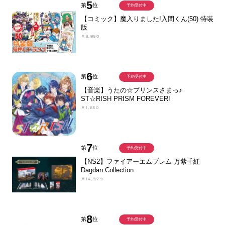
5
第
位
予約受付中
【コミック】魔入りました!入間くん(50) 特装
版
￥3,850
6
第
位
予約受付中
【音楽】うたの☆プリンスさまっ♪
ST☆RISH PRISM FOREVER!
￥1,650
7
第
位
予約受付中
【NS2】ファイアーエムブレム 万紫千紅
Dagdan Collection
￥14,979
8
第
位
予約受付中