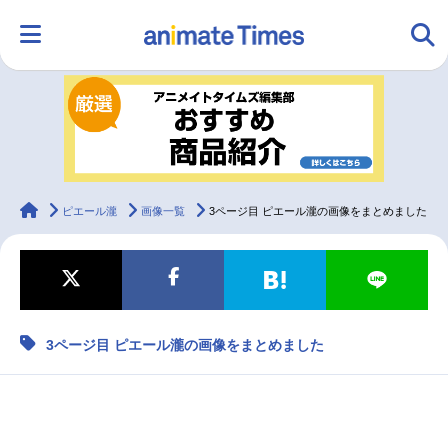
HOME
ランキング
アニメ
声優
ラジオ
みんなの声
グッズ
映画
animateTimes
ピエール瀧
画像一覧
3ページ目 ピエール瀧の画像をまとめました
マンガ・ラノベ
ゲーム・アプリ
音楽
コスプレ
3ページ目 ピエール瀧の画像をまとめました
2.5次元
配信・Vtuber
トレンド
無料マンガ
最新記事一覧
アニメ記事一覧
声優記事一覧