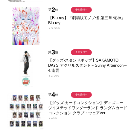
2
第
位
予約受付中
【Blu-ray】『劇場版モノノ怪 第三章 蛇神』
Blu-ray
￥9,900
3
第
位
予約受付中
【グッズ-スタンドポップ】SAKAMOTO
DAYS アクリルスタンド～Sunny Afternoon～
4.南雲
￥2,200
4
第
位
予約受付中
【グッズ-カードコレクション】ディズニー
ツイステッドワンダーランド ランダムカード
コレクション クラブ・ウェアver.
￥400