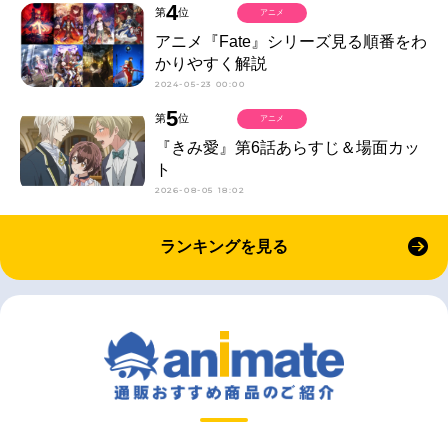
4
第
位
アニメ
アニメ『Fate』シリーズ見る順番をわ
かりやすく解説
2024-05-23 00:00
5
第
位
アニメ
『きみ愛』第6話あらすじ＆場面カッ
ト
2026-08-05 18:02
ランキングを見る