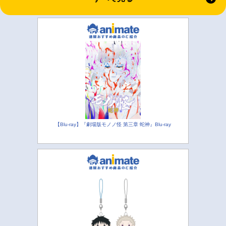
【Blu-ray】『劇場版モノノ怪 第三章 蛇神』Blu-ray