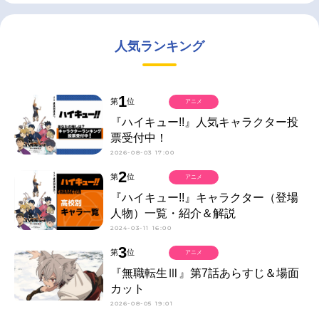
人気ランキング
1
第
位
アニメ
『ハイキュー!!』人気キャラクター投
票受付中！
2026-08-03 17:00
2
第
位
アニメ
『ハイキュー!!』キャラクター（登場
人物）一覧・紹介＆解説
2024-03-11 16:00
3
第
位
アニメ
『無職転生Ⅲ』第7話あらすじ＆場面
カット
2026-08-05 19:01