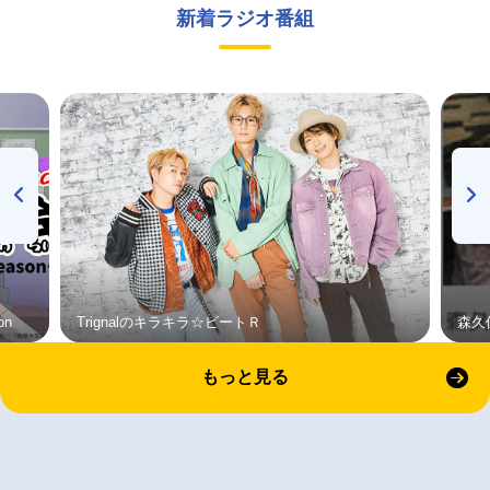
新着ラジオ番組
on
Trignalのキラキラ☆ビートＲ
森久
もっと見る