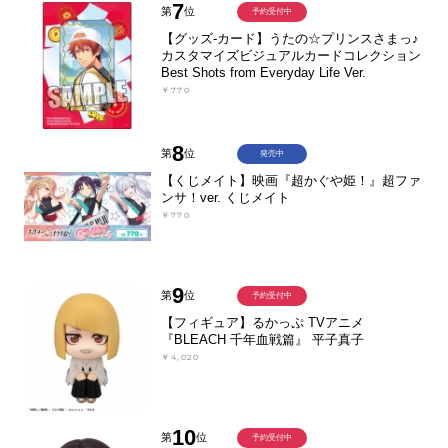
7
第
位
予約受付中
【グッズ-カード】うたの☆プリンスさまっ♪
カスタマイズビジュアルカードコレクション
Best Shots from Everyday Life Ver.
￥770
8
第
位
発売中
【くじメイト】映画『超かぐや姫！』超ファ
ンサ！ver. くじメイト
￥770
9
第
位
予約受付中
【フィギュア】るかっぷ TVアニメ
『BLEACH 千年血戦篇』 平子真子
￥4,020
10
第
位
予約受付中