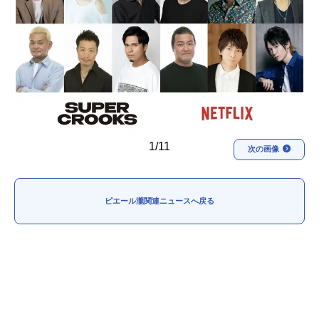
アニメ映画一覧
実写化映画一覧
今期アニメ曜日別一覧
春アニメ
夏アニメ
秋アニメ
冬アニメ
1/11
男性声優/女性声優一覧
次の画像
FOLLOW US
ピエール瀧関連ニュースへ戻る