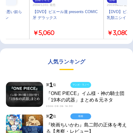
2004/12/01 発売
2003/04/09 発売
本で一番悪い奴ら
【DVD】ピエール瀧 presents COMIC
【DVD】ピエー
ション
牙 デラックス
乳類ニシイ CO
￥5,060
￥3,080
人気ランキング
1
第
位
マンガ・ラノベ
『ONE PIECE』イム様・神の騎士団
「19本の武器」まとめ＆元ネタ
2026-08-06 16:30
2
第
位
映画
『映画ちいかわ』島二郎の正体を考え
る【考察・レビュー】