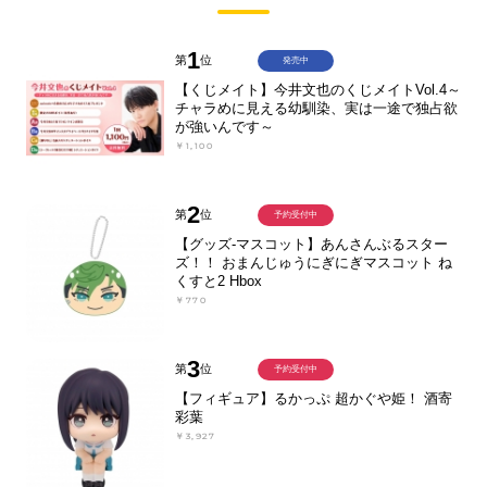
1
第
位
発売中
【くじメイト】今井文也のくじメイトVol.4～
チャラめに見える幼馴染、実は一途で独占欲
が強いんです～
￥1,100
2
第
位
予約受付中
【グッズ-マスコット】あんさんぶるスター
ズ！！ おまんじゅうにぎにぎマスコット ね
くすと2 Hbox
￥770
3
第
位
予約受付中
【フィギュア】るかっぷ 超かぐや姫！ 酒寄
彩葉
￥3,927