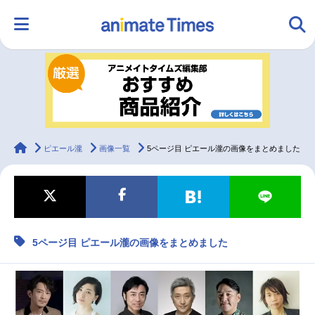
HOME
ランキング
アニメ
声優
ラジオ
みんなの声
グッズ
映画
animateTimes
ピエール瀧
画像一覧
5ページ目 ピエール瀧の画像をまとめました
マンガ・ラノベ
ゲーム・アプリ
音楽
コスプレ
5ページ目 ピエール瀧の画像をまとめました
2.5次元
配信・Vtuber
トレンド
無料マンガ
最新記事一覧
アニメ記事一覧
声優記事一覧