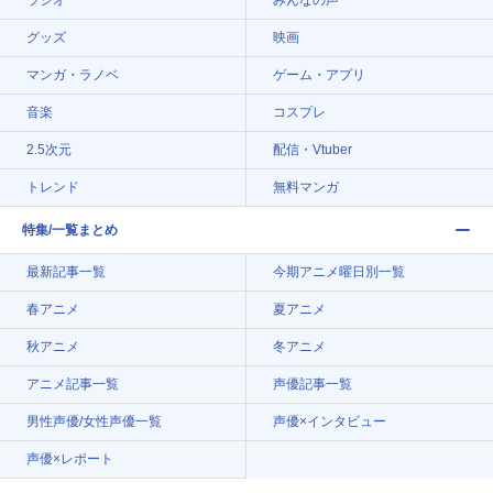
グッズ
映画
マンガ・ラノベ
ゲーム・アプリ
音楽
コスプレ
2.5次元
配信・Vtuber
トレンド
無料マンガ
特集/一覧まとめ
最新記事一覧
今期アニメ曜日別一覧
春アニメ
夏アニメ
秋アニメ
冬アニメ
アニメ記事一覧
声優記事一覧
男性声優/女性声優一覧
声優×インタビュー
声優×レポート