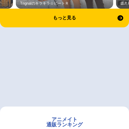
Trignalのキラキラ☆ビートＲ
森久
もっと見る
アニメイト
通販ランキング