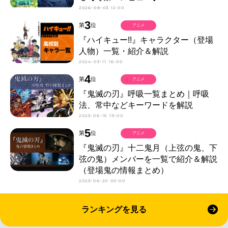
2026-08-03 12:00
3
第
位
アニメ
『ハイキュー!!』キャラクター（登場
人物）一覧・紹介＆解説
2024-03-11 16:00
4
第
位
アニメ
『鬼滅の刃』呼吸一覧まとめ｜呼吸
法、常中などキーワードを解説
2023-06-15 19:00
5
第
位
アニメ
『鬼滅の刃』十二鬼月（上弦の鬼、下
弦の鬼）メンバーを一覧で紹介＆解説
（登場鬼の情報まとめ）
2023-06-20 00:00
ランキングを見る