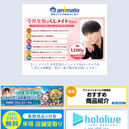
【くじメイト】今井文也のくじメイトVol.4～チャラめ
に見える幼馴染、実は一途で独占欲が強いんです～