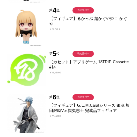
4
第
位
予約受付中
【フィギュア】るかっぷ 超かぐや姫！ かぐ
や
￥3,927
5
第
位
予約受付中
【カセット】アプリゲーム 18TRIP Cassette
#14
￥8,800
6
第
位
予約受付中
【フィギュア】G.E.M.Caratシリーズ 銀魂 坂
田銀時Ver.攘夷志士 完成品フィギュア
￥7,480