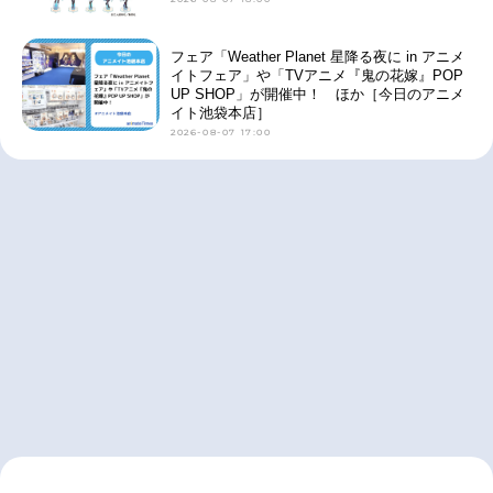
フェア「Weather Planet 星降る夜に in アニメ
イトフェア」や「TVアニメ『鬼の花嫁』POP
UP SHOP」が開催中！ ほか［今日のアニメ
イト池袋本店］
2026-08-07 17:00