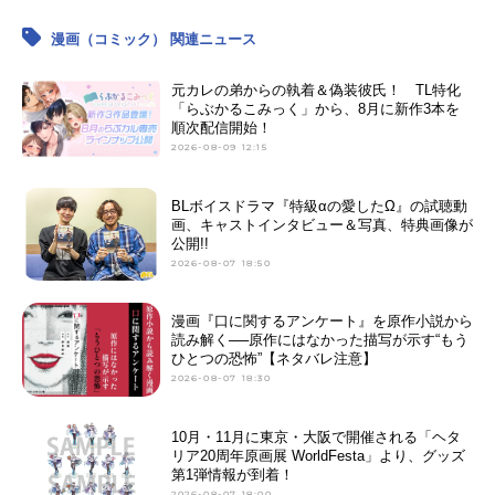
漫画（コミック） 関連ニュース
元カレの弟からの執着＆偽装彼氏！ TL特化
「らぶかるこみっく」から、8月に新作3本を
順次配信開始！
2026-08-09 12:15
BLボイスドラマ『特級αの愛したΩ』の試聴動
画、キャストインタビュー＆写真、特典画像が
公開!!
2026-08-07 18:50
漫画『口に関するアンケート』を原作小説から
読み解く──原作にはなかった描写が示す“もう
ひとつの恐怖”【ネタバレ注意】
2026-08-07 18:30
10月・11月に東京・大阪で開催される「ヘタ
リア20周年原画展 WorldFesta」より、グッズ
第1弾情報が到着！
2026-08-07 18:00