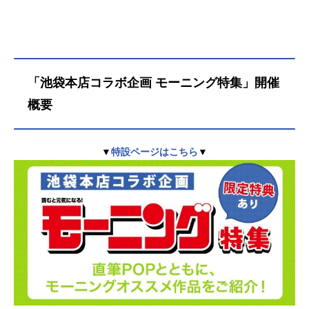
「池袋本店コラボ企画 モーニング特集」開催
概要
▼
特設ページはこちら
▼