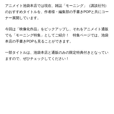
アニメイト池袋本店では現在、雑誌「モーニング」（講談社刊）
のおすすめタイトルを、作者様・編集部の手書きPOPと共にコー
ナー展開しています。
今回は「映像化作品」をピックアップし、それをアニメイト通販
でも「モーニング特集」としてご紹介！ 特集ページでは、池袋
本店の手書きPOPも見ることができます。
一部タイトルは、池袋本店と通販のみの限定特典付きとなってい
ますので、ぜひチェックしてください！