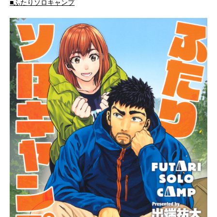
■ふたりソロキャンプ