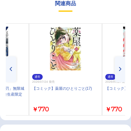
関連商品
通常
通常
2026/07/24 発売
2026/07/27 発売
鬼滅の刃」無限城
【コミック】薬屋のひとりごと(17)
【コミック】東
【完全生産限定
￥770
￥770