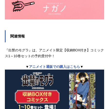
関連情報
『出禁のモグラ』は、アニメイト限定【収納BOX付き】コミック
ス1～10巻セットの予約受付中！
▼
アニメイト通販での購入はこちら
▼