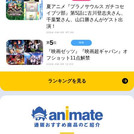
夏アニメ『プラノサウルス ガチコセ
イブツ部』第5話に古川登志夫さん、
千葉繁さん、山口勝さんがゲスト出
演！
2026-08-09 07:30
5
第
位
映画
『映画ゼッツ』『映画超ギャバン』オ
フショット11点解禁
2026-08-09 12:00
ランキングを見る