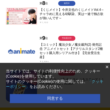
8
第
位
発売中
【くじメイト】今井文也のくじメイトVol.4～
チャラめに見える幼馴染、実は一途で独占欲
が強いんです～
￥1,100
9
第
位
予約受付中
【コミック】魔法少女ノ魔女裁判(2) 発売記
念 アニメイトセット【アクリルスタンド2種
セット購入用シリアル付き】【完全受注生
産】
￥2,684
×
当サイトでは、サイトの利便性向上のため、クッキー
10
第
位
予約受付中
(Cookie)を使用しています。
【グッズ-カード】あんさんぶるスターズ！！
サイトのクッキー(Cookie)の使用に関しては、
「クッキ
P.A.shots!! Vol.7 Action
ーポリシー」
をお読みください。
￥275
同意する