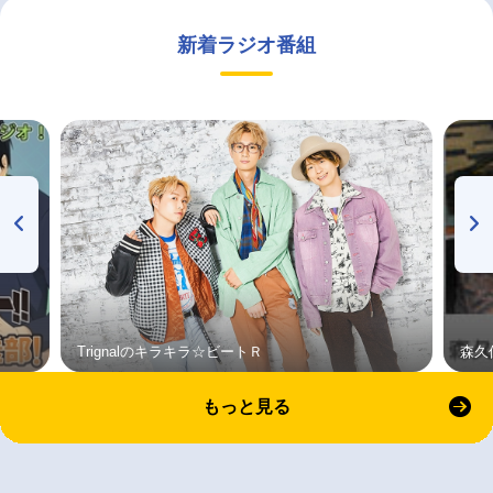
新着ラジオ番組
Trignalのキラキラ☆ビートＲ
森久
もっと見る