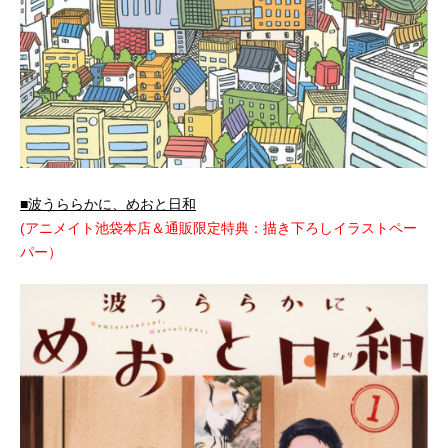
■波うららかに、めおと日和
(アニメイト池袋本店＆通販限定特典：描き下ろしイラストペー
パー）