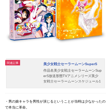
関連記事
美少女戦士セーラームーンSuperS
作品名美少女戦士セーラームーンSup
erS放送形態TVアニメシリーズ美少
女戦士セーラームーンスケジュール1
995年3月4日（土）～テレビ朝日ほ
か話数39話キャスト月野うさぎ／セ
ーラームーン：三石琴乃ちびうさ／
・男の娘キャラを男性が演じるということが当時は少なかったの
セーラーちびムーン：荒木香恵地場
で本当に革命。
衛／タキシード仮面：古谷徹水野亜