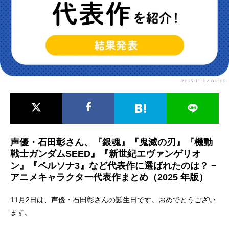
アニメ映画一覧
実写化映画一覧
今期アニメ曜日別一覧
春アニメ
夏アニメ
2025-11-02 00:00
秋アニメ
冬アニメ
男性声優/女性声優一覧
FOLLOW US
声優・石田彰さん、『銀魂』『鬼滅の刃』『機動
戦士ガンダムSEED』『新世紀エヴァンゲリオ
ン』『ペルソナ3』など代表作に選ばれたのは？ −
アニメキャラクター代表作まとめ（2025 年版）
11月2日は、声優・石田彰さんの誕生日です。おめでとうござい
ます。