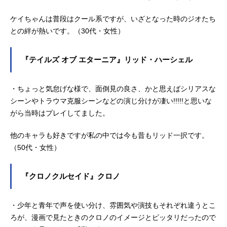
ケイちゃんは普段はクール系ですが、いざとなった時のジオたち
との絆が熱いです。（30代・女性）
『テイルズ オブ エターニア』リッド・ハーシェル
・ちょっと気怠げな様で、面倒見の良さ、かと思えばシリアスな
シーンやトラウマ克服シーンなどの演じ分けが凄い!!!!!と思いな
がら当時はプレイしてました。
他のキャラも好きですが私の中では今も昔もリッド一択です。
（50代・女性）
『クロノクルセイド』クロノ
・少年と青年で声を使い分け、雰囲気や演技もそれぞれ違うとこ
ろが、漫画で見たときのクロノのイメージとピッタリだったので