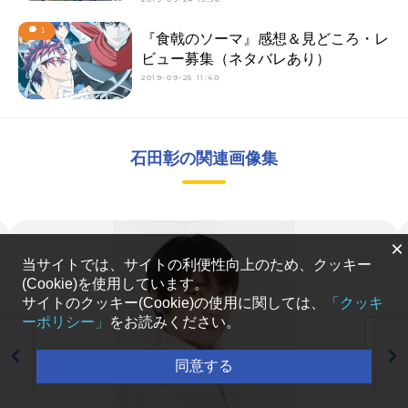
1
『食戟のソーマ』感想＆見どころ・レ
ビュー募集（ネタバレあり）
2019-09-25 11:40
石田彰の関連画像集
×
当サイトでは、サイトの利便性向上のため、クッキー
(Cookie)を使用しています。
サイトのクッキー(Cookie)の使用に関しては、
「クッキ
ーポリシー」
をお読みください。
目次
同意する