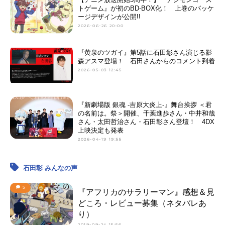
トゲーム』が初のBD-BOX化！ 上巻のパッケ
ージデザインが公開!!
2026-06-26 20:00
『黄泉のツガイ』第5話に石田彰さん演じる影
森アスマ登場！ 石田さんからのコメント到着
2026-05-03 12:45
『新劇場版 銀魂 -吉原大炎上-』舞台挨拶 ＜君
の名前は。祭＞開催、千葉進歩さん・中井和哉
さん・太田哲治さん・石田彰さん登壇！ 4DX
上映決定も発表
2026-04-19 19:55
石田彰 みんなの声
5
『アフリカのサラリーマン』感想＆見
どころ・レビュー募集（ネタバレあ
り）
2019-09-24 15:56