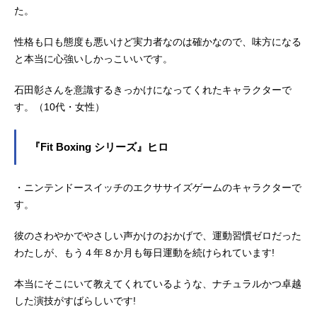
た。
性格も口も態度も悪いけど実力者なのは確かなので、味方になる
と本当に心強いしかっこいいです。
石田彰さんを意識するきっかけになってくれたキャラクターで
す。（10代・女性）
『Fit Boxing シリーズ』ヒロ
・ニンテンドースイッチのエクササイズゲームのキャラクターで
す。
彼のさわやかでやさしい声かけのおかげで、運動習慣ゼロだった
わたしが、もう４年８か月も毎日運動を続けられています!
本当にそこにいて教えてくれているような、ナチュラルかつ卓越
した演技がすばらしいです!