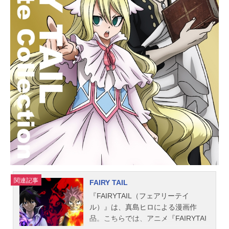
関連記事
FAIRY TAIL
『FAIRYTAIL（フェアリーテイ
ル）』は、真島ヒロによる漫画作
品。こちらでは、アニメ『FAIRYTAI