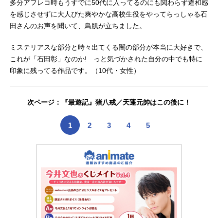
多分アフレコ時もうすでに50代に入ってるのにも関わらず違和感
4年12月23日（月）TOKYOMX・BS1
1にて話数全12話キャスト染井吉乃：
を感じさせずに大人びた爽やかな高校生役をやってらっしゃる石
上田瞳深山霧島：石田彰鳥葦翔真：
田さんのお声を聞いて、鳥肌が立ちました。
遊佐浩二染井蓮二：上田燿司深山
萼：中井和哉橘葵：竹内良太稲森颯
ミステリアスな部分と時々出てくる闇の部分が本当に大好きで、
太：下崎紘史布袋竹人：小西克幸明
これが「石田彰」なのか! っと気づかされた自分の中でも特に
石潟椿：上田麗奈周防薊：神谷浩史
印象に残ってる作品です。（10代・女性）
スタッフ原作：小西明日翔（講談社
「アフタヌーン」連載）監督：川瀬
敏文シリーズ構成・脚本：たかすぎ
次ページ：『最遊記』猪八戒／天蓬元帥はこの後に！
梨香キャラクターデザイン：竹田逸
子美術監督／美術設定：荒井和浩背
1
2
3
4
5
景：スタジオじゃっく色彩設計：桂
木今里プロップデザイン：いのうえ
りか音楽：堤博明 鈴木真人音楽制
作：ポニーキャニオン音響監督：平
光琢也音響制作：ハーフエイチ・ピ
ース...