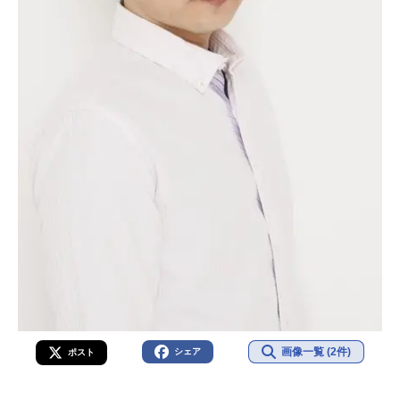
画像一覧 (2件)
シェア
ポスト