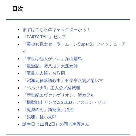
目次
まずはこちらのキャラクターから！
『FAIRY TAIL』ゼレフ
『美少女戦士セーラームーンSuperS』フィッシュ・ア
イ
『来世は他人がいい』深山霧島
『最遊記』猪八戒／天蓬元帥
『夏目友人帳』名取周一
『昭和元禄落語心中』有楽亭八雲／菊比古
『ペルソナ3』主人公／結城理
『新世紀エヴァンゲリオン』渚カヲル
『機動戦士ガンダムSEED』アスラン・ザラ
『鬼滅の刃』猗窩座／狛治
『銀魂』桂小太郎
誕生日（11月2日）の同じ声優さん