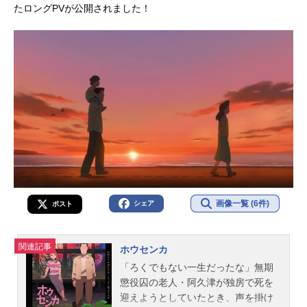
たロングPVが公開されました！
画像一覧 (6件)
シェア
ポスト
関連記事
ホウセンカ
「ろくでもない一生だったな」無期
懲役囚の老人・阿久津が独房で死を
迎えようとしていたとき、声を掛け