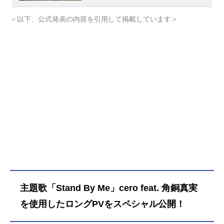
たのは、人の言葉を操るホウセンカ
だった。“会話”の中で、阿久津は過去
＜以下、公式発表の内容を引用して掲載しています＞
を振り返り始める。1987年、夏。海
沿いの街。しがないヤクザの阿久津
は、兄貴分・堤の世話で、年下の那
奈とその息子と、ホウセンカが庭に
咲くアパートで暮らし始めた。縁側
からは大きな打ち上げ花火が見え
る。幸せな日々であったが、ある日
突然大金を用意しなければならなく
なった阿久津は、組の金3億円の強奪
を堤と共に企てるのだった――。
「退路を絶ったもんだけに、大逆転
のチャンスが残されてんだよ」ある1
人の男の、人生と愛の物語。作品名
ホウセンカ放送形態劇場版アニメス
ケジュール2025年10月10日（金）キ
主題歌「Stand By Me」cero feat. 角銅真実
ャスト阿久津実：小林薫 戸塚純貴
永田那奈：満島ひかり 宮崎美子
を使用したロングPVをスペシャル公開！
堤：安元洋貴若松：斉藤壮馬林田：
村田秀亮（とろサーモン）小西：中