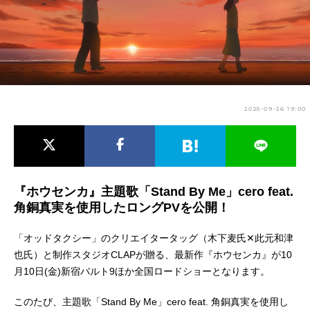
アニメ映画一覧
実写化映画一覧
今期アニメ曜日別一覧
春アニメ
夏アニメ
2025-09-26 19:00
秋アニメ
冬アニメ
男性声優/女性声優一覧
FOLLOW US
『ホウセンカ』主題歌「Stand By Me」cero feat.
角銅真実を使用したロングPVを公開！
「オッドタクシー」のクリエイタータッグ（木下麦氏✕此元和津
也氏）と制作スタジオCLAPが贈る、最新作『ホウセンカ』が10
月10日(金)新宿バルト9ほか全国ロードショーとなります。
このたび、主題歌「Stand By Me」cero feat. 角銅真実を使用し