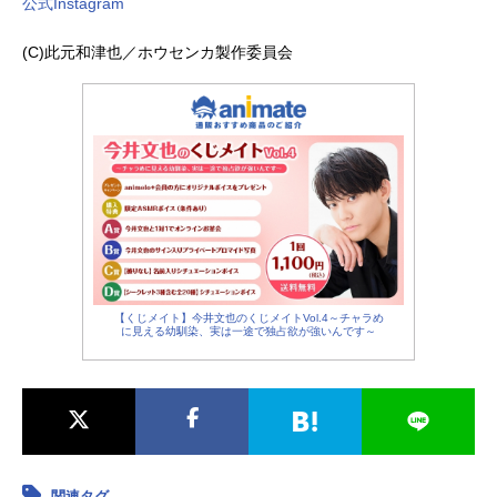
公式Instagram
(C)此元和津也／ホウセンカ製作委員会
【くじメイト】今井文也のくじメイトVol.4～チャラめ
に見える幼馴染、実は一途で独占欲が強いんです～
関連タグ