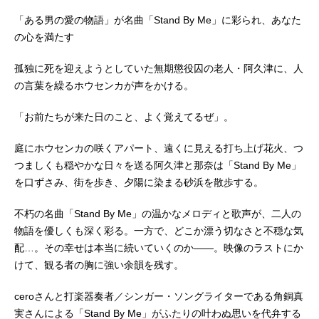
山功太ホウセンカ：ピエール瀧健
「ある男の愛の物語」が名曲「Stand By Me」に彩られ、あなた
介：花江夏樹スタッフ監督・キャラ
の心を満たす
クターデザイン：木下麦原作・脚
本：此元和津也企画・制作：CLAP⾳
孤独に死を迎えようとしていた無期懲役囚の老人・阿久津に、人
楽：cero 髙城晶平 荒内佑 橋本
の言葉を繰るホウセンカが声をかける。
翼演出：木下麦原田奈奈コンセプト
アート：ミチノク峠レイアウト作画
「お前たちが来た日のこと、よく覚えてるぜ」。
監督：寺英二作画監督：細越裕治
三好...
庭にホウセンカの咲くアパート、遠くに見える打ち上げ花火、つ
つましくも穏やかな日々を送る阿久津と那奈は「Stand By Me」
を口ずさみ、街を歩き、夕陽に染まる砂浜を散歩する。
不朽の名曲「Stand By Me」の温かなメロディと歌声が、二人の
物語を優しくも深く彩る。一方で、どこか漂う切なさと不穏な気
配…。その幸せは本当に続いていくのか――。映像のラストにか
けて、観る者の胸に強い余韻を残す。
ceroさんと打楽器奏者／シンガー・ソングライターである角銅真
実さんによる「Stand By Me」がふたりの叶わぬ思いを代弁する