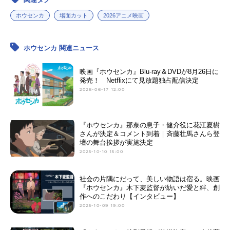
ホウセンカ
場面カット
2026アニメ映画
ホウセンカ 関連ニュース
映画『ホウセンカ』Blu-ray＆DVDが8月26日に
発売！ Netflixにて見放題独占配信決定
2026-06-17 12:00
『ホウセンカ』那奈の息⼦・健介役に花江夏樹
さんが決定＆コメント到着｜⻫藤壮⾺さんら登
壇の舞台挨拶が実施決定
2025-10-10 15:00
社会の片隅にだって、美しい物語は宿る。映画
『ホウセンカ』木下麦監督が紡いだ愛と絆、創
作へのこだわり【インタビュー】
2025-10-09 19:00