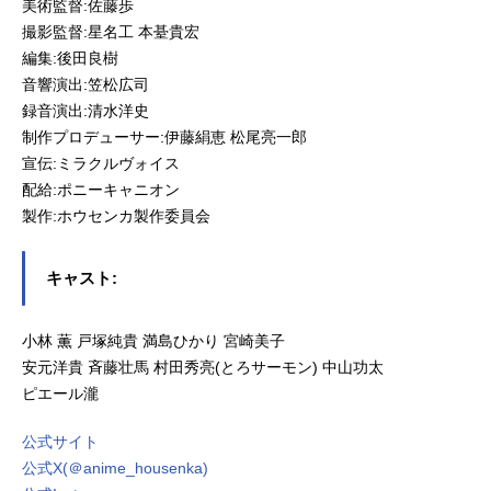
美術監督:佐藤歩
撮影監督:星名工 本䑓貴宏
編集:後田良樹
音響演出:笠松広司
録音演出:清水洋史
制作プロデューサー:伊藤絹恵 松尾亮一郎
宣伝:ミラクルヴォイス
配給:ポニーキャニオン
製作:ホウセンカ製作委員会
キャスト:
小林 薫 戸塚純貴 満島ひかり 宮崎美子
安元洋貴 斉藤壮馬 村田秀亮(とろサーモン) 中山功太
ピエール瀧
公式サイト
公式X(＠anime_housenka)