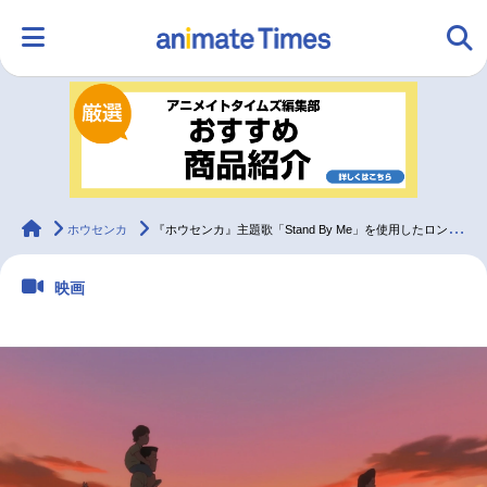
HOME
ランキング
アニメ
声優
ラジオ
みんなの声
グッズ
映画
animateTimes
ホウセンカ
『ホウセンカ』主題歌「Stand By Me」を使用したロングPV公開！
映画
マンガ・ラノベ
ゲーム・アプリ
音楽
コスプレ
2.5次元
配信・Vtuber
トレンド
無料マンガ
最新記事一覧
アニメ記事一覧
声優記事一覧