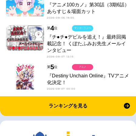
『アニメ100カノ』第30話（3期6話）
あらすじ＆場面カット
2026-08-06 18:55
4
第
位
マンガ・ラノベ
『チ●チ●デビルを追え！』最終回掲
載記念！ くぼたふみお先生メールイ
ンタビュー
2026-08-07 12:15
5
第
位
アニメ
『Destiny Unchain Online』TVアニメ
化決定！
2026-08-07 00:00
ランキングを見る