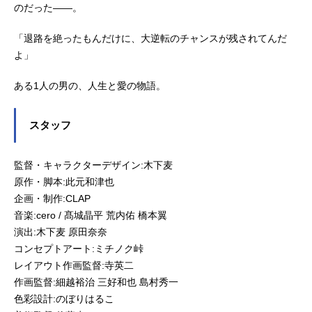
のだった――。
「退路を絶ったもんだけに、大逆転のチャンスが残されてんだ
よ」
ある1人の男の、人生と愛の物語。
スタッフ
監督・キャラクターデザイン:木下麦
原作・脚本:此元和津也
企画・制作:CLAP
音楽:cero / 髙城晶平 荒内佑 橋本翼
演出:木下麦 原田奈奈
コンセプトアート:ミチノク峠
レイアウト作画監督:寺英二
作画監督:細越裕治 三好和也 島村秀一
色彩設計:のぼりはるこ