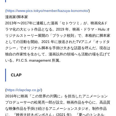
(https://www.pics.tokyo/member/kazuya-konomoto/
)
漫画家/脚本家
2013年〜2017年に連載した漫画「セトウツミ」が、映画化&ド
ラマ化の大ヒット作品となる。2019 年、映画・ドラマ・Hulu オ
リジナルストーリー展開の「ブラック校則」で、本格的に脚本家
としての活動を開始。2021 年に放送されたTVアニメ「オッドタ
クシー」でオリジナル脚本を手掛け大きな話題を呼んだ。現在は
独自の作家性を生かして、漫画以外の領域へも活動の場を広げて
いる。P.I.C.S. management 所属。
CLAP
(
https://clapclap.co.jp/
)
2016年に映画『この世界の片隅に』を担当したアニメーション
プロデューサーの松尾亮一郎が設立。映画作品を中心に、高品質
な映像作品を手掛け続けるアニメーションスタジオ。制作作品
に、『映画大好きポンポさん』(2021 年)、『夏へのトンネル、