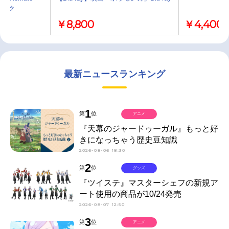
ラック
￥8,800
￥4,400
最新ニュースランキング
1
第
位
アニメ
『天幕のジャードゥーガル』もっと好
きになっちゃう歴史豆知識
2026-08-06 18:30
2
第
位
グッズ
『ツイステ』マスターシェフの新規ア
ート使用の商品が10/24発売
2026-08-07 12:50
3
第
位
アニメ