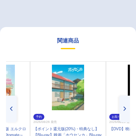
関連商品
予約
お取り寄せ
2026/08/26 発売
2026/08/26 発売
SP版 エルクロ
【ポイント還元版(20%)・特典なし】
【DVD】映画
 Otomate～
【Blu-ray】映画「ホウセンカ」Blu-ray