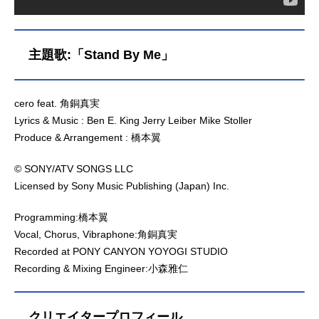
主題歌:「Stand By Me」
cero feat. 角銅真実
Lyrics & Music : Ben E. King Jerry Leiber Mike Stoller
Produce & Arrangement : 橋本翼
© SONY/ATV SONGS LLC
Licensed by Sony Music Publishing (Japan) Inc.
Programming:橋本翼
Vocal, Chorus, Vibraphone:角銅真実
Recorded at PONY CANYON YOYOGI STUDIO
Recording & Mixing Engineer:小森雅仁
クリエイタープロフィール