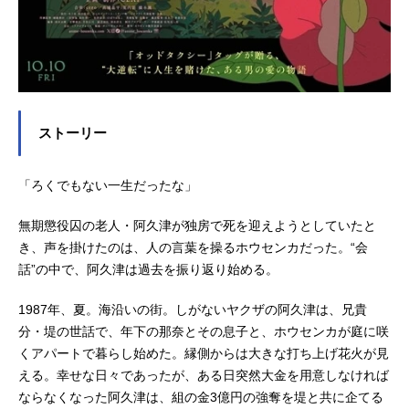
ストーリー
「ろくでもない一生だったな」
無期懲役囚の老人・阿久津が独房で死を迎えようとしていたと
き、声を掛けたのは、人の言葉を操るホウセンカだった。“会
話”の中で、阿久津は過去を振り返り始める。
1987年、夏。海沿いの街。しがないヤクザの阿久津は、兄貴
分・堤の世話で、年下の那奈とその息子と、ホウセンカが庭に咲
くアパートで暮らし始めた。縁側からは大きな打ち上げ花火が見
える。幸せな日々であったが、ある日突然大金を用意しなければ
ならなくなった阿久津は、組の金3億円の強奪を堤と共に企てる