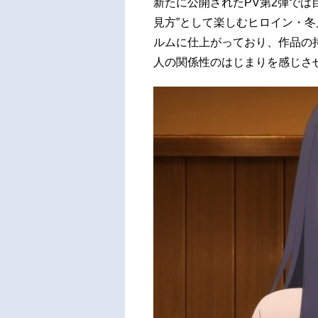
新たに公開されたPV第2弾では
見方”として楽しむヒロイン・
ルムに仕上がっており、作品の
人の関係性のはじまりを感じさ