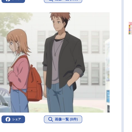
画像一覧 (8件)
シェア