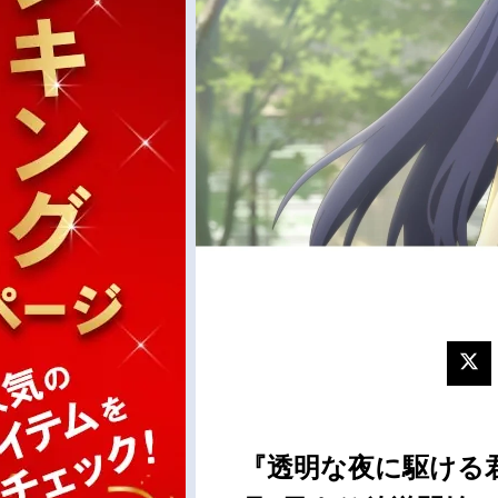
『透明な夜に駆ける