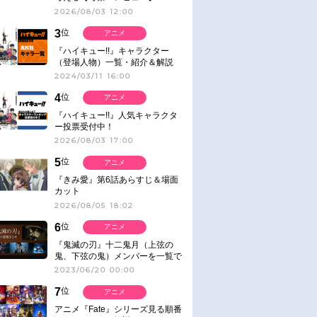
2026/08/03 12:00
3
位
アニメ
『ハイキュー!!』キャラクター
（登場人物）一覧・紹介＆解説
2024/03/11 16:00
4
位
アニメ
『ハイキュー!!』人気キャラクタ
ー投票受付中！
2026/08/03 17:00
5
位
アニメ
『きみ愛』第6話あらすじ＆場面
カット
2026/08/05 18:02
6
位
アニメ
『鬼滅の刃』十二鬼月（上弦の
鬼、下弦の鬼）メンバーを一覧で
紹介＆解説（登場鬼の情報まと
2023/06/20 00:00
め）
7
位
アニメ
アニメ『Fate』シリーズ見る順番