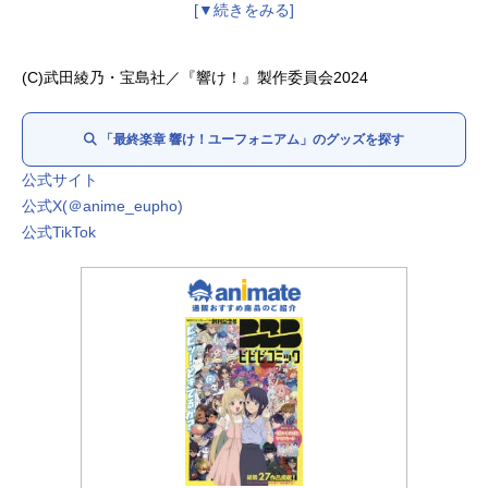
釜屋つばめ：
大橋彩香
久石奏：
雨宮天
鈴木美玲：
七瀬彩夏
(C)武田綾乃・宝島社／『響け！』製作委員会2024
鈴木さつき：
久野美咲
月永求：
土屋神葉
「最終楽章 響け！ユーフォニアム」のグッズを探す
剣崎梨々花：
杉浦しおり
釜屋すずめ：
夏川椎菜
公式サイト
上石弥生：
松田彩音
公式X(＠anime_eupho)
針谷佳穂：
寺澤百花
公式TikTok
義井沙里：
陶山恵実里
滝昇：
櫻井孝宏