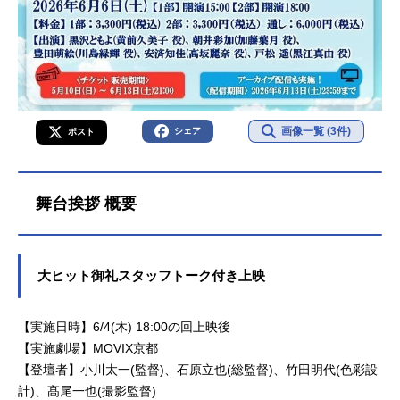
画像一覧 (3件)
シェア
ポスト
舞台挨拶 概要
大ヒット御礼スタッフトーク付き上映
【実施日時】6/4(木) 18:00の回上映後
【実施劇場】MOVIX京都
【登壇者】小川太一(監督)、石原立也(総監督)、竹田明代(色彩設
計)、髙尾一也(撮影監督)