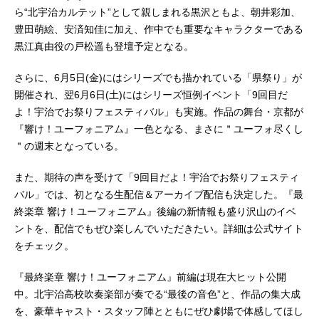
ら“北宇治カルテット”として親しまれる黒沢ともよ、朝井彩加、
豊田萌絵、安済知佳に加え、作中でも重要なキャラクターである
黒江真由役の戸松遥も登壇予定となる。
さらに、6月5日(金)にはシリーズでも描かれている「県祭り」が
開催され、翌6月6日(土)にはシリーズ恒例イベント「9回目だ
よ！宇治でお祭りフェスティバル」も実施。作品の舞台・京都が
『響け！ユーフォニアム』一色となる、まさに＂ユーフォ尽くし
＂の週末となっている。
また、期待の声を受けて「9回目だよ！宇治でお祭りフェスティ
バル」では、初となる生配信＆アーカイブ配信も決定した。『最
終楽章 響け！ユーフォニアム』後編の新情報も盛り沢山のイベ
ントを、配信でもぜひ楽しんでいただきたい。詳細は公式サイト
をチェック。
『最終楽章 響け！ユーフォニアム』前編は現在大ヒット公開
中。北宇治高校吹奏楽部が奏でる“最後の音色”と、作品の集大成
を、豪華キャスト・スタッフ陣とともにぜひ劇場で体感してほし