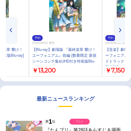
予約
予約
2026/09/02 発売
2026/09/11 発売
最終楽章 響け！
【Blu-ray】劇場版 『最終楽章 響け！
【音楽】劇場版
版Blu-ray]
ユーフォニアム』前編 [数量限定 新規
ーフォニアム
シーンコンテ集&UHD付き特装版Blu-
ドトラック「Soun
ray]
限定盤】
￥13,200
￥7,150
最新ニュースランキング
1
第
位
アニメ
『たんプリ』第28話あらすじ＆場面