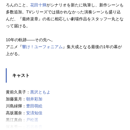
ろんのこと、
花田十輝
がシナリオを新たに執筆し、新作シーンも
多数追加。TVシリーズでは描かれなかった演奏シーンも盛り込
んだ、『最終楽章』の名に相応しい劇場作品をスタッフ一丸とな
って届ける。
10年の軌跡――その先へ。
アニメ『
響け！ユーフォニアム
』集大成となる最後の1年の幕が
上がる。
キャスト
黄前久美子：
黒沢ともよ
加藤葉月：
朝井彩加
川島緑輝：
豊田萌絵
高坂麗奈：
安済知佳
黒江真由：
戸松遥
塚本秀一：
石谷春貴