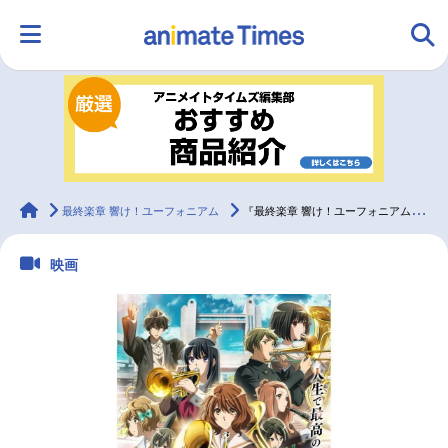
HOME
ランキング
アニメ
声優
ラジオ
みんなの声
グッズ
映画
animateTimes
最終楽章 響け！ユーフォニアム
『最終楽章 響け！ユーフォニアム』京都にて追加舞台挨拶開催決定
映画
マンガ・ラノベ
ゲーム・アプリ
音楽
コスプレ
2.5次元
配信・Vtuber
トレンド
無料マンガ
最新記事一覧
アニメ記事一覧
声優記事一覧