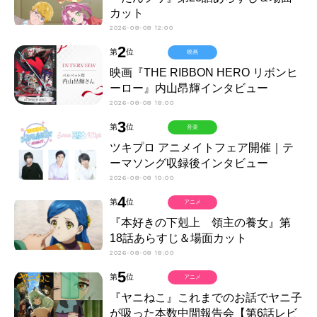
カット
2026-08-08 12:00
2
第
位
映画
映画『THE RIBBON HERO リボンヒ
ーロー』内山昂輝インタビュー
2026-08-08 18:00
3
第
位
音楽
ツキプロ アニメイトフェア開催｜テ
ーマソング収録後インタビュー
2026-08-08 10:00
4
第
位
アニメ
『本好きの下剋上 領主の養女』第
18話あらすじ＆場面カット
2026-08-08 18:00
5
第
位
アニメ
『ヤニねこ』これまでのお話でヤニ子
が吸った本数中間報告会【第6話レビ