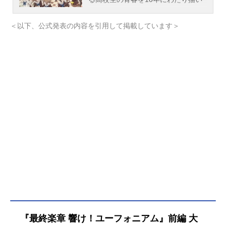
てきた『響け！ユーフォニアム』シ
リーズ。2024年のTV放送にて感動の
＜以下、公式発表の内容を引用して掲載しています＞
最終回を迎えた『響け！ユーフォニ
アム3』が、2026年、ついに完結作
となる“最終楽章”として劇場に登場す
る。『最終楽章』は、10年間、京都
アニメーションの制作チームを率い
てきた石原立也が総監督を、そして
共にシリーズの要を担ってきた小川
太一が監督を務める。京都アニメー
ションによる本編カットのブラッシ
ュアップはもちろんのこと、花田十
輝がシナリオを新たに執筆し、新作
シーンも多数追加。TVシリーズでは
描かれなかった演奏シーンも盛り込
んだ、『最終楽章』の名に相応しい
劇場作品をスタッフ一丸となって届
ける。10年の軌跡――その先へ。ア
ニメ『響け！ユーフォニアム』集大
『最終楽章 響け！ユーフォニアム』前編 大
成となる最後の1年の幕が上がる。作