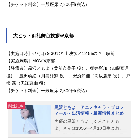
【チケット料金】一般座席 2,200円(税込)
大ヒット御礼舞台挨拶＠京都
【実施日時】6/7(日) 9:30の回上映後／12:55の回上映前
【実施劇場】MOVIX京都
【登壇者】黒沢ともよ（黄前久美子 役）、朝井彩加（加藤葉月
役）、豊田萌絵（川島緑輝 役）、安済知佳（高坂麗奈 役）、戸
松 遥（黒江真由 役）
【チケット料金】一般座席 2,500円(税込)
関連記事
黒沢ともよ｜アニメキャラ・プロフ
ィール・出演情報・最新情報まとめ
声優の黒沢ともよ（くろさわとも
よ）さんは1996年4月10日生まれ、
埼玉県出身。『響け！ユーフォニア