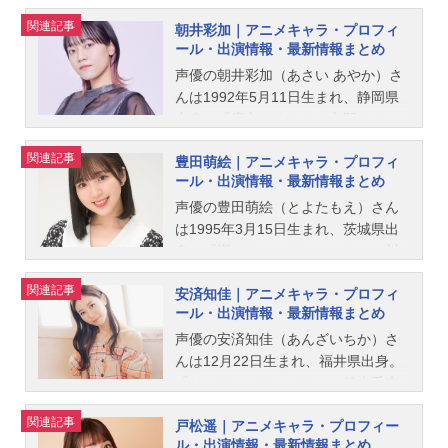
ム』の黄前久美子役をはじめ、『機
関連記事
朝井彩加｜アニメキャラ・プロフィ
動戦士Gundam GQuuuuuuX』のア
ール・出演情報・最新情報まとめ
マテ・ユズリハ役など、人気作品の
キャラクターを多く演じています。
声優の朝井彩加（あさい あやか）さ
こちらでは、黒沢ともよさんのオス
んは1992年5月11日生まれ、静岡県
スメ記事をご紹介！
出身。『魔入りました！入間くん』
のウァラク・クララ役をはじめ、
関連記事
豊田萌絵｜アニメキャラ・プロフィ
『響け！ユーフォニアム』の加藤葉
ール・出演情報・最新情報まとめ
月役など、人気作品のキャラクター
を多く演じています。こちらでは、
声優の豊田萌絵（とよたもえ）さん
朝井彩加さんのオススメ記事をご紹
は1995年3月15日生まれ、茨城県出
介！
身。『響け！ユーフォニアム』の川
島緑輝役をはじめ、『BanG Drea
関連記事
安済知佳｜アニメキャラ・プロフィ
m!』の松原花音役など、人気作品の
ール・出演情報・最新情報まとめ
キャラクターを演じています。こち
らでは、豊田萌絵さんのオススメ記
声優の安済知佳（あんざいちか）さ
事をご紹介！
んは12月22日生まれ、福井県出身。
『リコリス・リコイル』の錦木千束
役をはじめ、『響け！ユーフォニア
関連記事
戸松遥｜アニメキャラ・プロフィー
ム』の高坂麗奈役など、人気作品の
ル・出演情報・最新情報まとめ