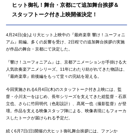
品名最終楽章響け！ユーフォニアム
ヒット御礼！舞台・京都にて追加舞台挨拶＆
放送形態劇場版アニメシリーズ響
スタッフトーク付き上映開催決定！
け！ユーフォニアムスケジュール前
編：2026年4月24日（金）後編：202
6年9月11日（金）キャスト黄前久美
4月24日(金)より大ヒット上映中の『最終楽章 響け！ユーフォニ
子：黒沢ともよ加藤葉月：朝井彩加
アム』前編。多くの反響を受け、2日程での追加舞台挨拶の実施
川島緑輝：豊田萌絵高坂麗奈：安済
が作品の舞台・京都にて決定した。
知佳黒江真由：戸松遥塚本秀一：石
谷春貴釜屋つばめ：大橋彩香久石
『響け！ユーフォニアム』は、京都アニメーションが手掛ける大
奏...
人気吹奏楽アニメシリーズ。11年にわたり紡がれてきた物語は、
『最終楽章』前後編をもって堂々の完結を迎える。
今回実施される6月4日(木)のスタッフトーク付き上映には、監
督・小川太一をはじめ、長年シリーズを支えてきた総監督・石原
立也、さらに竹田明代（色彩設計）、髙尾一也（撮影監督）が登
壇。作品を支える映像スタッフ陣による、映像表現にもフォーカ
スしたトークが届けられる予定だ。
続く6月7日(日)開催の大ヒット御礼舞台挨拶には、ファンか