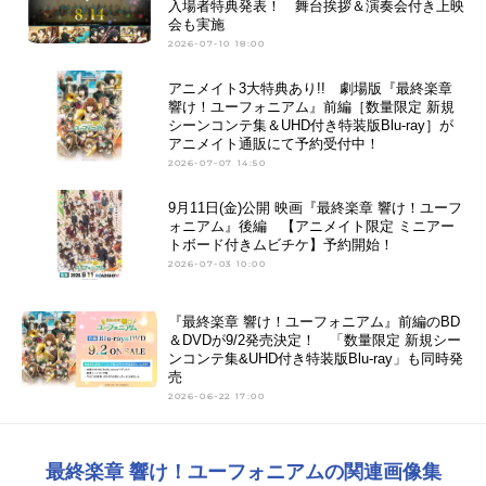
入場者特典発表！ 舞台挨拶＆演奏会付き上映
会も実施
2026-07-10 18:00
アニメイト3大特典あり!! 劇場版『最終楽章
響け！ユーフォニアム』前編［数量限定 新規
シーンコンテ集＆UHD付き特装版Blu-ray］が
アニメイト通販にて予約受付中！
2026-07-07 14:50
9月11日(金)公開 映画『最終楽章 響け！ユーフ
ォニアム』後編 【アニメイト限定 ミニアー
トボード付きムビチケ】予約開始！
2026-07-03 10:00
『最終楽章 響け！ユーフォニアム』前編のBD
＆DVDが9/2発売決定！ 「数量限定 新規シー
ンコンテ集&UHD付き特装版Blu-ray」も同時発
売
2026-06-22 17:00
最終楽章 響け！ユーフォニアムの関連画像集