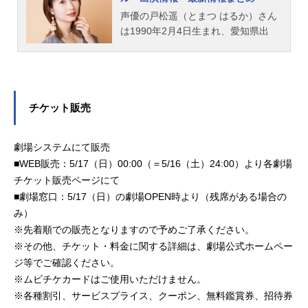
キャラクターを演じています。こち
らでは、安済知佳さんのオススメ記
声優の戸松遥（とまつ はるか）さん
事をご紹介！
は1990年2月4日生まれ、愛知県出
身。『ソードアート・オンライン』
のアスナ役をはじめ、『あの日見た
花の名前を僕達はまだ知らない。』
の安城鳴子役など、人気作品のキャ
ラクターを多く演じています。こち
チケット販売
らでは、戸松遥さんのオススメ記事
をご紹介！
劇場システムにて販売
■WEB販売：5/17（日）00:00（＝5/16（土）24:00）より各劇場
チケット販売ページにて
■劇場窓口：5/17（日）の劇場OPEN時より（残席がある場合の
み）
※先着順での販売となりますので予めご了承ください。
※その他、チケット・料金に関する詳細は、劇場公式ホームペー
ジ等でご確認ください。
※ムビチケカードはご使用いただけません。
※各種割引、サービスプライス、クーポン、無料鑑賞券、招待券