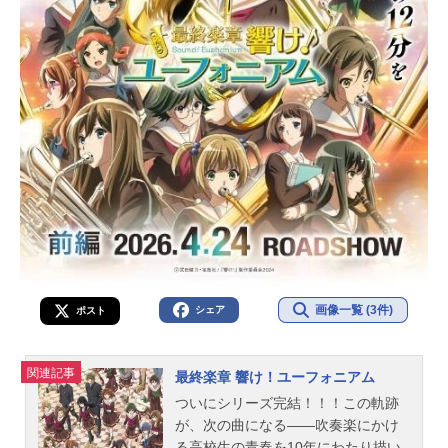
画像一覧 (3件)
シェア
ポスト
関連記事
最終楽章 響け！ユーフォニアム
ついにシリーズ完結！！！この軌跡
が、次の曲になる――吹奏楽にかけ
る高校生の青春を10年にわたり描い