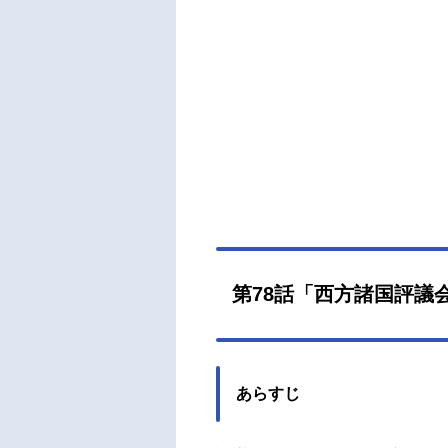
アベ
金郷
き出
魔王
目覚
ムル
ムだ
らス
（金
美保
マル
ウエ
第78話「西方諸国評議
兼平
里菜ラ
あらすじ