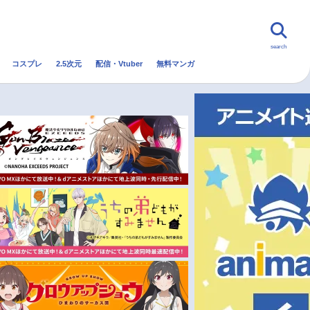
search
コスプレ
2.5次元
配信・Vtuber
無料マンガ
んなの声
グッズ
映画
・Vtuber
トレンド
無料マンガ
秋アニメ
冬アニメ