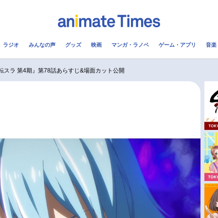
ラジオ
みんなの声
グッズ
映画
マンガ・ラノベ
ゲーム・アプリ
音楽
メ
声優
ラジオ
み
転スラ 第4期』第78話あらすじ&場面カット公開
コスプレ
2.5次元
配信
アニメ映画一覧
今期アニメ曜日別一覧
実写化映画一覧
春アニメ
男性声優/女性声優一覧
夏アニメ
FOLLOW US