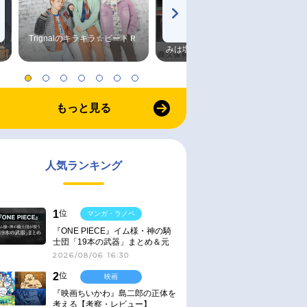
Trignalのキラキラ☆ビートＲ
森久保祥太郎×浪川大輔 つま
みは塩だけ
もっと見る
人気ランキング
1
位
マンガ・ラノベ
『ONE PIECE』イム様・神の騎
士団「19本の武器」まとめ＆元
ネタ
2026/08/06 16:30
2
位
映画
『映画ちいかわ』島二郎の正体を
考える【考察・レビュー】