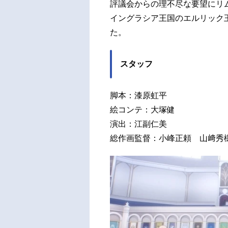
評議会からの理不尽な要望にリ
イングラシア王国のエルリック
た。
スタッフ
脚本：漆原虹平
絵コンテ：大塚健
演出：江副仁美
総作画監督：小峰正頼 山﨑秀