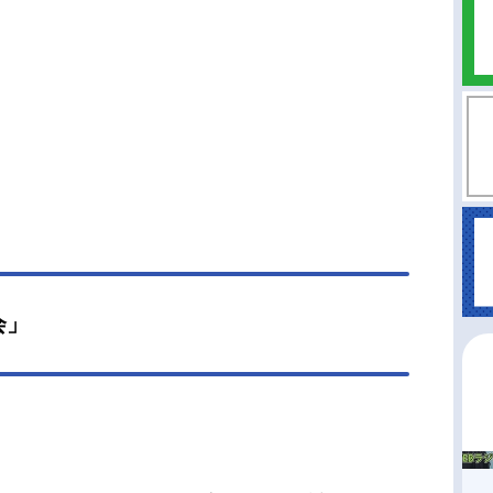
ルは策謀を巡らせ、リムルと激突する。一方、黄
エルドラドでは魔王レオンがある目的のために動
す。人類の守護者である勇者と、世界を支配する
。様々な思惑が交錯する中、ひとりの〝勇者〟が
めようとしていた――。譲れない思いを胸に、リ
の次なる戦いが始まる。作品名転生したらスライ
った件第4期放送形態TVアニメシリーズ転生した
ライムだった件スケジュール2026年4月3日
）〜日本テレビ・BS11にてキャストリムル：岡咲
智慧之王：豊口めぐみヴェルドラ：前野智昭ベニ
：古川慎シュナ：千本木彩花シオン：M・A・Oソ
イ：江口拓也ハクロウ：大塚芳忠リグルド：山本
会」
ゴブタ：泊明日菜ランガ：小林親弘ミリム：日高
ミリス：春野杏ディア...