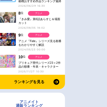
覇権おすすめ作品ランキング最終
結果発表！
2026/06/29 16:30
8
位
アニメ
『きみ愛』第6話あらすじ＆場面
カット
2026/08/05 18:02
9
位
アニメ
アニメ『Fate』シリーズ見る順番
をわかりやすく解説
2024/05/23 00:00
10
位
アニメ
プリキュア歴代シリーズ23＋2作
品の順番・年表・キャラクター
【2025年版】
2025/11/27 10:30
ランキングを見る
アニメイト
通販ランキング