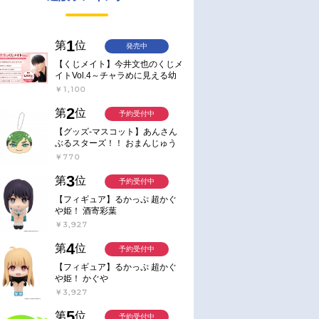
1
第
位
発売中
【くじメイト】今井文也のくじメ
イトVol.4～チャラめに見える幼
馴染、実は一途で独占欲が強いん
￥1,100
です～
2
第
位
予約受付中
【グッズ-マスコット】あんさん
ぶるスターズ！！ おまんじゅう
にぎにぎマスコット ねくすと2
￥770
Hbox
3
第
位
予約受付中
【フィギュア】るかっぷ 超かぐ
や姫！ 酒寄彩葉
￥3,927
4
第
位
予約受付中
【フィギュア】るかっぷ 超かぐ
や姫！ かぐや
￥3,927
5
第
位
予約受付中