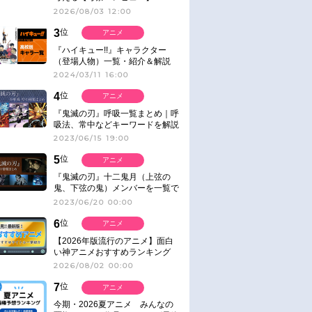
2026/08/03 12:00
3
位
アニメ
『ハイキュー!!』キャラクター
（登場人物）一覧・紹介＆解説
2024/03/11 16:00
4
位
アニメ
『鬼滅の刃』呼吸一覧まとめ｜呼
吸法、常中などキーワードを解説
2023/06/15 19:00
5
位
アニメ
『鬼滅の刃』十二鬼月（上弦の
鬼、下弦の鬼）メンバーを一覧で
紹介＆解説（登場鬼の情報まと
2023/06/20 00:00
め）
6
位
アニメ
【2026年版流行のアニメ】面白
い神アニメおすすめランキング
【名作・話題作】｜ジャンル別人
2026/08/02 00:00
気作品をピックアップ
7
位
アニメ
今期・2026夏アニメ みんなの