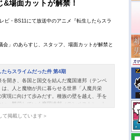
じ&場面カットが解禁！
テレビ・BS11にて放送中のアニメ『転生したらスラ
評議会」のあらすじ、スタッフ、場面カットが解禁と
したらスライムだった件 第4期
祭を開き、各国と国交を結んだ魔国連邦（テンペ
）は、人と魔物が共に暮らせる世界「人魔共栄
の実現に向けて歩みだす。種族の壁を越え、手を
合い、繁栄していく魔国連邦（テンペスト）。し
、その裏で魔王リムルの台頭を危険視する者たち
して掲載しています＞
た。シルトロッゾ王国五大老の長である元〝勇
グランベル・ロッゾとその孫娘、マリアベル・ロ
。支配による人類守護を掲げるグランベルとマリ