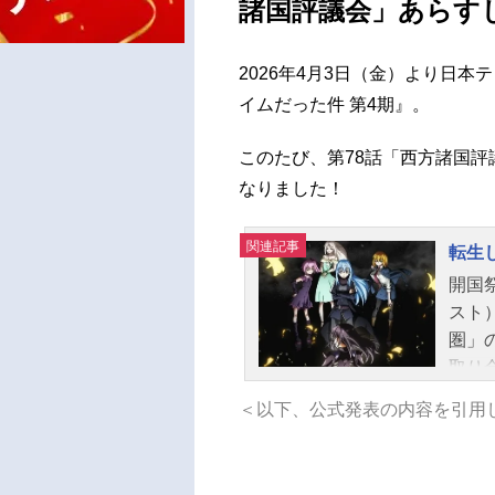
諸国評議会」あらす
2026年4月3日（金）より日本
イムだった件 第4期』。
このたび、第78話「西方諸国
なりました！
関連記事
転生
開国
スト
圏」
取り
かし
＜以下、公式発表の内容を引用
がい
者〟
ッゾ