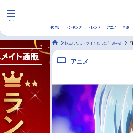
menu
HOME
ランキング
トレンド
アニメ
声優
HOME
ランキング
アニ
animateTimes
転生したらスライムだった件 第4期
『
マンガ・ラノベ
ゲーム・アプリ
音楽
アニメ
最新記事一覧
アニメ記事一覧
声優記事一覧