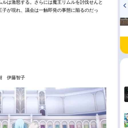
ムルは激怒する。さらには魔王リムルを討伐せんと
王子が現れ、議会は一触即発の事態に陥るのだっ
TVアニメ『戦隊大失格』
ハイキュー!! 烏野高校放送部!
radio 大直会 2nd season
樹 伊藤智子