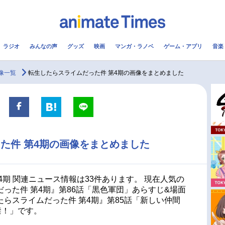
ラジオ
みんなの声
グッズ
映画
マンガ・ラノベ
ゲーム・アプリ
音楽
メ
声優
ラジオ
み
像一覧
転生したらスライムだった件 第4期の画像をまとめました
コスプレ
2.5次元
配信
アニメ映画一覧
今期アニメ曜日別一覧
た件 第4期の画像をまとめました
実写化映画一覧
春アニメ
男性声優/女性声優一覧
夏アニメ
4期 関連ニュース情報は33件あります。 現在人気の
った件 第4期』第86話「黒色軍団」あらすじ&場面
FOLLOW US
らスライムだった件 第4期』第85話「新しい仲間
禁！」です。