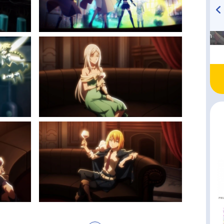
高橋美紀のおんぷの気持ち
TVアニメ『戦隊大失格』
♪ in アニメイトタイムズ
radio 大直会 2nd season