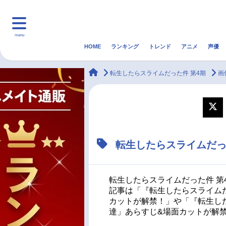
menu
HOME
ランキング
トレンド
アニメ
声優
HOME
ランキング
アニ
animateTimes
転生したらスライムだった件 第4期
画
マンガ・ラノベ
ゲーム・アプリ
音楽
最新記事一覧
転生したらスライムだっ
アニメ記事一覧
声優記事一覧
転生したらスライムだった件 第
記事は「『転生したらスライムだ
カットが解禁！」や「『転生した
達」あらすじ&場面カットが解