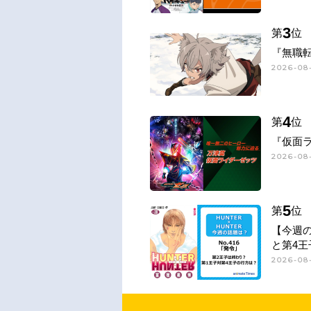
3
第
位
『無職
2026-08-
4
第
位
『仮面
2026-08-
5
第
位
【今週
と第4王
2026-08-