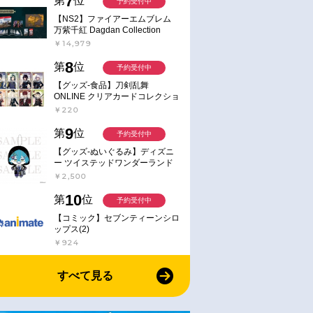
7
第
位
予約受付中
限定版）
スライムだった件 第4期 ④
【NS2】ファイアーエムブレム
￥19,800
￥9,900
万紫千紅 Dagdan Collection
￥14,979
8
第
位
予約受付中
【グッズ-食品】刀剣乱舞
ONLINE クリアカードコレクショ
ンガム
￥220
9
第
位
予約受付中
【グッズ-ぬいぐるみ】ディズニ
ー ツイステッドワンダーランド
ミニミニぬいぐるみ(クラブ・ウ
￥2,500
ェアver.) イデア・シュラウド
10
第
位
予約受付中
【コミック】セブンティーンシロ
ップス(2)
￥924
すべて見る