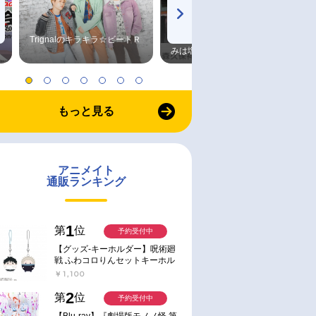
Trignalのキラキラ☆ビートＲ
森久保祥太郎×浪川大輔 つま
みは塩だけ
もっと見る
アニメイト
通販ランキング
1
第
位
予約受付中
【グッズ-キーホルダー】呪術廻
戦 ふわコロりんセットキーホル
ダー【アニメイト特典付】
￥1,100
2
第
位
予約受付中
【Blu-ray】『劇場版モノノ怪 第