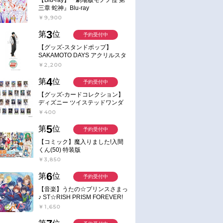
三章 蛇神』Blu-ray
￥9,900
3
第
位
予約受付中
【グッズ-スタンドポップ】
SAKAMOTO DAYS アクリルスタ
ンド～Sunny Afternoon～ 4.南雲
￥2,200
4
第
位
予約受付中
【グッズ-カードコレクション】
ディズニー ツイステッドワンダ
ーランド ランダムカードコレク
￥400
ション クラブ・ウェアver.
5
第
位
予約受付中
【コミック】魔入りました!入間
くん(50) 特装版
￥3,850
6
第
位
予約受付中
予約
予約
【音楽】うたの☆プリンスさまっ
♪ ST☆RISH PRISM FOREVER!
2026/10/28 発売
2027/01/27 発売
￥1,650
TV 転生したらスラ
【Blu-ray】TV 転生したらスラ
【ポイント還元版(20%)・
第4期 ②（特装
イムだった件 第4期 ①（特装
なし】【DVD】TV 転生し