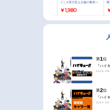
うこそ実力至上主義の教室へ
うこそ実力至上主義の教室へ
限
4th Season 2年生編1学期』オ
4th Season 2年生編1学期』オ
ト
￥1,980
￥1,980
￥
ープニングテーマ
ープニングテーマ
「MONSTER」/TVアニメ『転
「MONSTER」/TVアニメ『転
生したらスライムだった件 第4
生したらスライムだった件 第4
期』オープニング主題歌「絵空
期』オープニング主題歌「絵空
事」/藍井エイル【転スラ盤】
事」/藍井エイル【よう実盤】
1
第
位
『ハイキ
2026-08-
2
第
位
『ハイキ
2024-03-