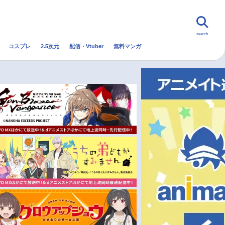
search
コスプレ
2.5次元
配信・Vtuber
無料マンガ
んなの声
グッズ
映画
・Vtuber
トレンド
無料マンガ
秋アニメ
冬アニメ