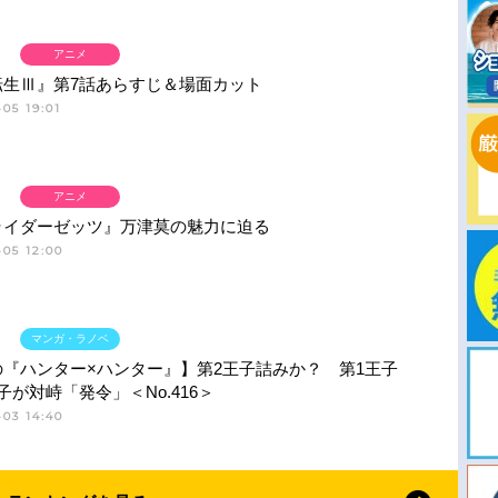
アニメ
転生Ⅲ』第7話あらすじ＆場面カット
05 19:01
アニメ
ライダーゼッツ』万津莫の魅力に迫る
05 12:00
マンガ・ラノベ
の『ハンター×ハンター』】第2王子詰みか？ 第1王子
子が対峙「発令」＜No.416＞
03 14:40