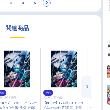
2
3
4
5
関連商品
予約
予約
予約
26/12/23 発売
2027/01/27 発売
2026/11/27 発売
Blu-ray】TV 転生したらスラ
【Blu-ray】TV 転生したらスラ
【Blu-ray】
ムだった件 第4期 ③（特装
イムだった件 第4期 ④（特装
イムだった件 