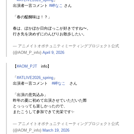
出演者一言コメント
#岬なこ
さん
「春の醍醐味は！？」
春は、ぽかぽか日向ぼっこが好きですね〜。
行き先を決めずにのんびりお散歩したい。
— アニメイトオポチュニティミーティングプロジェクト公式
(@AOM_P_info)
April 9, 2026
【
#AOM_PJT
info】
「
#ATLIVE2026_spring
」
出演者一言コメント
#岬なこ
さん
「出演の意気込み」
昨年の夏に初めて出演させていただいた際
とっっっても楽しかったので、
またこうして参加できて光栄です✨
— アニメイトオポチュニティミーティングプロジェクト公式
(@AOM_P_info)
March 19, 2026