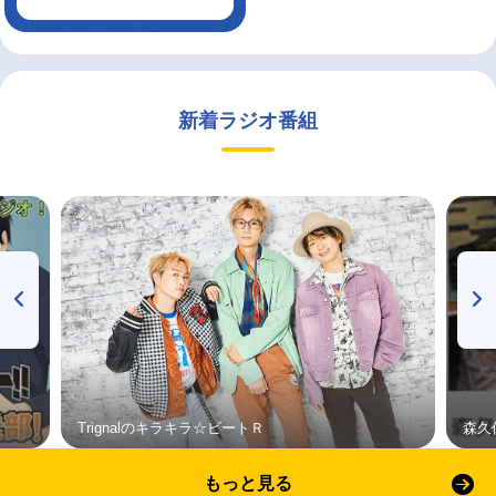
新着ラジオ番組
Trignalのキラキラ☆ビートＲ
森久
もっと見る