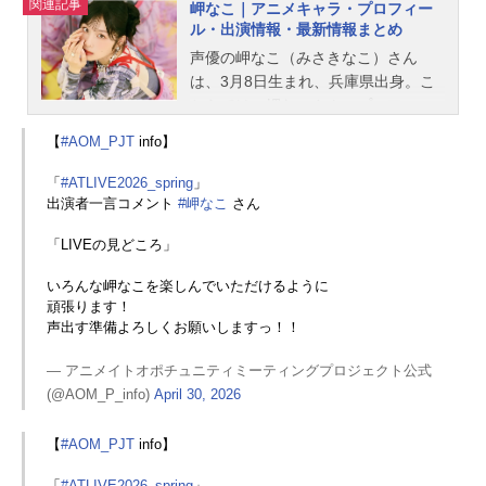
関連記事
岬なこ｜アニメキャラ・プロフィー
ル・出演情報・最新情報まとめ
声優の岬なこ（みさきなこ）さん
は、3月8日生まれ、兵庫県出身。こ
ちらでは、岬なこさんのプロフィー
ルと関連記事を紹介します。
【
#AOM_PJT
info】
「
#ATLIVE2026_spring
」
出演者一言コメント
#岬なこ
さん
「LIVEの見どころ」
いろんな岬なこを楽しんでいただけるように
頑張ります！
声出す準備よろしくお願いしますっ！！
— アニメイトオポチュニティミーティングプロジェクト公式
(@AOM_P_info)
April 30, 2026
【
#AOM_PJT
info】
「
#ATLIVE2026_spring
」