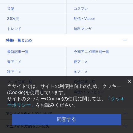
音楽
コスプレ
2.5次元
配信・Vtuber
トレンド
無料マンガ
特集/一覧まとめ
最新記事一覧
今期アニメ曜日別一覧
春アニメ
夏アニメ
秋アニメ
冬アニメ
×
アニメ記事一覧
声優記事一覧
当サイトでは、サイトの利便性向上のため、クッキー
(Cookie)を使用しています。
男性声優/女性声優一覧
声優×インタビュー
サイトのクッキー(Cookie)の使用に関しては、
「クッキ
声優×レポート
ーポリシー」
をお読みください。
アニメイトタイムズについて
同意する
アニメイトのWebサービス