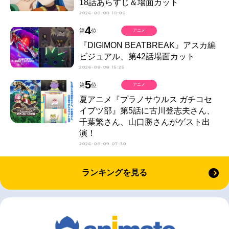
18話あらすじ＆場面カット
2026-08-08 18:00
4
第
位
アニメ
『DIGIMON BEATBREAK』アスカ編
ビジュアル、第42話場面カット
2026-08-08 15:25
5
第
位
アニメ
夏アニメ『プラノサウルス ガチコセ
イブツ部』第5話に古川登志夫さん、
千葉繁さん、山口勝さんがゲスト出
演！
2026-08-09 07:30
ランキングを見る