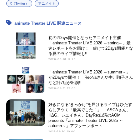
X（Twitter）
アニメイト
animate Theater LIVE 関連ニュース
初の2Days開催となったアニメイト主催
「animate Theater LIVE 2026 ～spring～」最
速レポートをお届け！ 続けて2Days開催とな
る夏のライブ情報も!!
2026-06-01 12:20
「animate Theater LIVE 2026 ～summer～」
が2Daysで開催！ ReoNaさんや中川翔子さん
など計7組が出演!!
2026-05-31 19:00
好きになる“きっかけ”を届けるライブはひたす
らにアツく「最高でした！」──ASCAさん、
HΔG、シユイさん、DayRe:出演のAOM
presents「animate Theater LIVE 2025 ～
autumn～」アフターレポート
2025-12-30 19:00