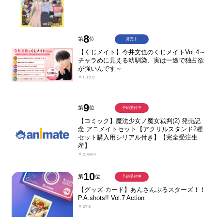
8
第
位
発売中
【くじメイト】今井文也のくじメイトVol.4～
チャラめに見える幼馴染、実は一途で独占欲
が強いんです～
￥1,100
9
第
位
予約受付中
【コミック】魔法少女ノ魔女裁判(2) 発売記
念 アニメイトセット【アクリルスタンド2種
セット購入用シリアル付き】【完全受注生
産】
￥2,684
10
第
位
予約受付中
【グッズ-カード】あんさんぶるスターズ！！
P.A.shots!! Vol.7 Action
￥275