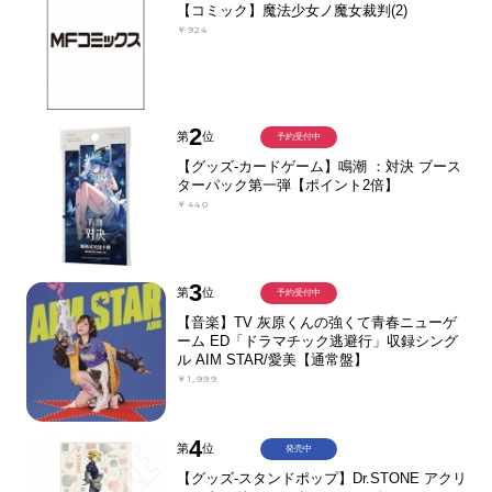
【コミック】魔法少女ノ魔女裁判(2)
￥924
2
第
位
予約受付中
【グッズ-カードゲーム】鳴潮 ：対決 ブース
ターパック第一弾【ポイント2倍】
￥440
3
第
位
予約受付中
【音楽】TV 灰原くんの強くて青春ニューゲ
ーム ED「ドラマチック逃避行」収録シング
ル AIM STAR/愛美【通常盤】
￥1,999
4
第
位
発売中
【グッズ-スタンドポップ】Dr.STONE アクリ