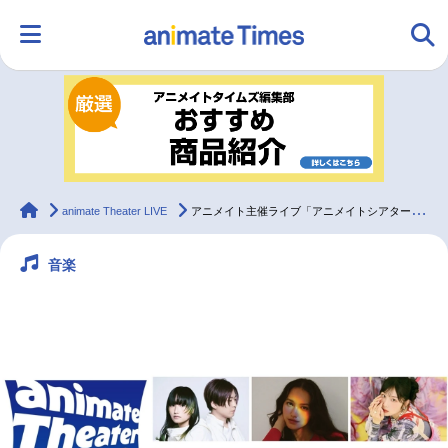
HOME
ランキング
アニメ
声優
ラジオ
みんなの声
グッズ
映画
animateTimes
animate Theater LIVE
アニメイト主催ライブ「アニメイトシアターライブ26’春」出演者6組のコメントを紹介
音楽
マンガ・ラノベ
ゲーム・アプリ
音楽
コスプレ
2.5次元
配信・Vtuber
トレンド
無料マンガ
最新記事一覧
アニメ記事一覧
声優記事一覧