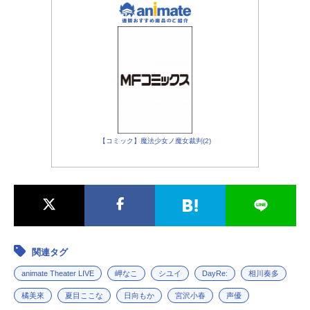
【コミック】魔法少女ノ魔女裁判(2)
関連タグ
animate Theater LIVE
岬なこ
シユイ
DayRe:
相川奏多
橘美來
夏目ここな
日向もか
宮沢小春
声優