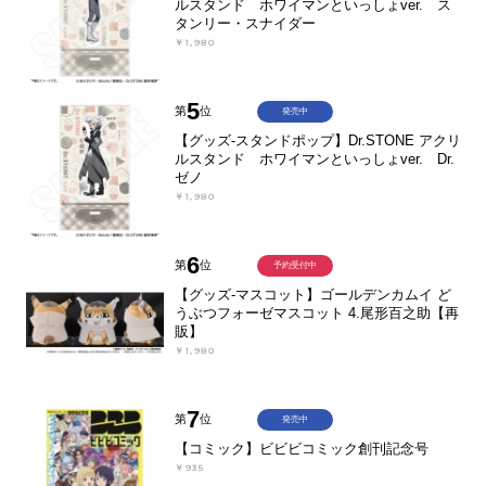
ルスタンド ホワイマンといっしょver. ス
タンリー・スナイダー
￥1,980
5
第
位
発売中
【グッズ-スタンドポップ】Dr.STONE アクリ
ルスタンド ホワイマンといっしょver. Dr.
ゼノ
￥1,980
6
第
位
予約受付中
【グッズ-マスコット】ゴールデンカムイ ど
うぶつフォーゼマスコット 4.尾形百之助【再
販】
￥1,980
7
第
位
発売中
【コミック】ビビビコミック創刊記念号
￥935