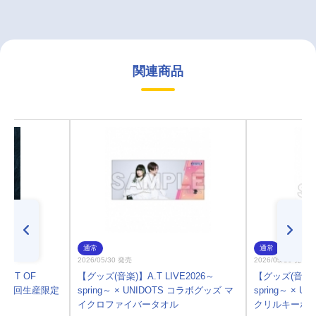
関連商品
通常
通常
2026/05/30 発売
2026/05/30 発売
ST OF
【グッズ(音楽)】A.T LIVE2026～
【グッズ(音楽)】
] 2 初回生産限定
spring～ × UNIDOTS コラボグッズ マ
spring～ × 
イクロファイバータオル
クリルキーホ