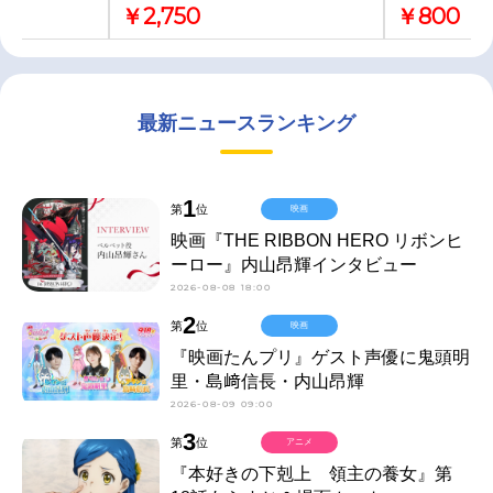
￥2,750
￥800
最新ニュースランキング
1
第
位
映画
映画『THE RIBBON HERO リボンヒ
ーロー』内山昂輝インタビュー
2026-08-08 18:00
2
第
位
映画
『映画たんプリ』ゲスト声優に鬼頭明
里・島﨑信長・内山昂輝
2026-08-09 09:00
3
第
位
アニメ
『本好きの下剋上 領主の養女』第