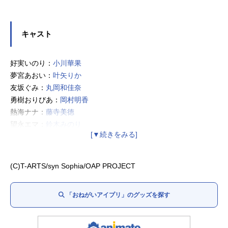
キャスト
好実いのり：
小川華果
夢宮あおい：
叶矢りか
友坂ぐみ：
丸岡和佳奈
勇樹おりびあ：
岡村明香
熱海ナナ：
藤寺美徳
望永エマ：
鈴木みのり
フォーチュ：
大地葉
MCプリうさ：
森久保祥太郎
(C)T-ARTS/syn Sophia/OAP PROJECT
「おねがいアイプリ」のグッズを探す