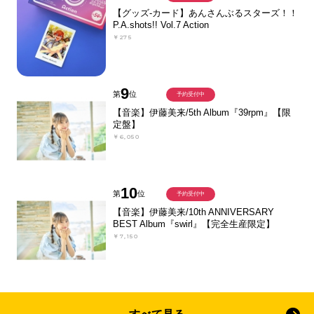
【グッズ-カード】あんさんぶるスターズ！！
P.A.shots!! Vol.7 Action
￥275
9
第
位
予約受付中
【音楽】伊藤美来/5th Album『39rpm』【限
定盤】
￥6,050
10
第
位
予約受付中
【音楽】伊藤美来/10th ANNIVERSARY
BEST Album『swirl』【完全生産限定】
￥7,150