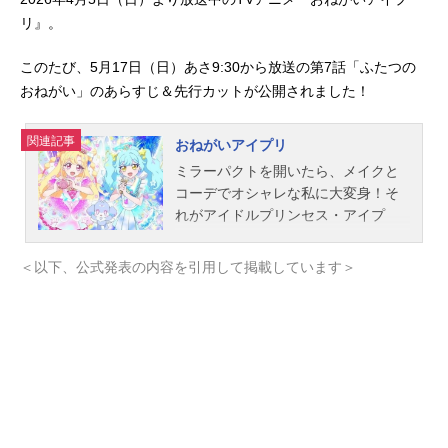
リ』。
このたび、5月17日（日）あさ9:30から放送の第7話「ふたつの
おねがい」のあらすじ＆先行カットが公開されました！
関連記事
おねがいアイプリ
ミラーパクトを開いたら、メイクと
コーデでオシャレな私に大変身！そ
れがアイドルプリンセス・アイプ
リ！おねがい町に引っ越してきた好
実（このみ）いのりは、歌っておど
＜以下、公式発表の内容を引用して掲載しています＞
れる"アイプリ"が大好きな中学1年
生！「アイプリになるチャンスをく
ださい！」いのりが広場の女神像に
お願いしていると偶然、人気アイプ
リのあおいとぬいぐるみのようなフ
ォーチュに出会ったの。フォーチュ
のおねがいを叶えられるアイプリを
探しているというあおい。あおいに