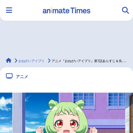
HOME
ランキング
アニメ
声優
animateTimes
ラジオ
みんなの声
グッズ
映画
おねがいアイプリ
アニメ『おねがいアイプリ』第7話あらすじ＆先行カット
アニメ
マンガ・ラノベ
ゲーム・アプリ
音楽
コスプレ
2.5次元
配信・Vtuber
トレンド
無料マンガ
最新記事一覧
アニメ記事一覧
声優記事一覧