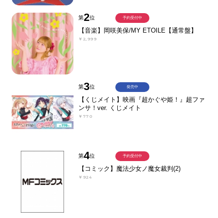
2
第
位
予約受付中
【音楽】岡咲美保/MY ETOILE【通常盤】
￥2,999
3
第
位
発売中
【くじメイト】映画『超かぐや姫！』超ファ
ンサ！ver. くじメイト
￥770
4
第
位
予約受付中
【コミック】魔法少女ノ魔女裁判(2)
￥924