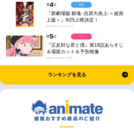
4
第
位
映画
『新劇場版 銀魂 -吉原大炎上-＜超炎
上版＞』9/25上映決定！
2026-08-10 10:00
5
第
位
アニメ
『正反対な君と僕』第19話あらすじ
＆場面カット＆予告映像
2026-08-10 12:00
ランキングを見る