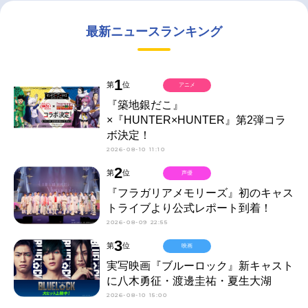
最新ニュースランキング
1
第
位
アニメ
『築地銀だこ』
×『HUNTER×HUNTER』第2弾コラ
ボ決定！
2026-08-10 11:10
2
第
位
声優
『フラガリアメモリーズ』初のキャス
トライブより公式レポート到着！
2026-08-09 22:55
3
第
位
映画
実写映画『ブルーロック』新キャスト
に八木勇征・渡邊圭祐・夏生大湖
2026-08-10 15:00