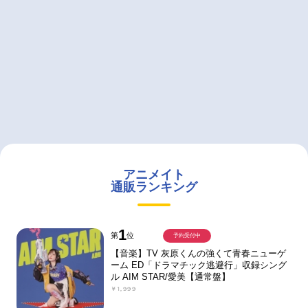
アニメイト
通販ランキング
1
第
位
予約受付中
【音楽】TV 灰原くんの強くて青春ニューゲ
ーム ED「ドラマチック逃避行」収録シング
ル AIM STAR/愛美【通常盤】
￥1,999