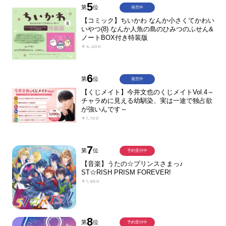
5
第
位
発売中
【コミック】ちいかわ なんか小さくてかわい
いやつ(8) なんか人魚の島のひみつのふせん&
ノートBOX付き特装版
￥4,400
6
第
位
発売中
【くじメイト】今井文也のくじメイトVol.4～
チャラめに見える幼馴染、実は一途で独占欲
が強いんです～
￥1,100
7
第
位
予約受付中
【音楽】うたの☆プリンスさまっ♪
ST☆RISH PRISM FOREVER!
￥1,650
8
第
位
予約受付中