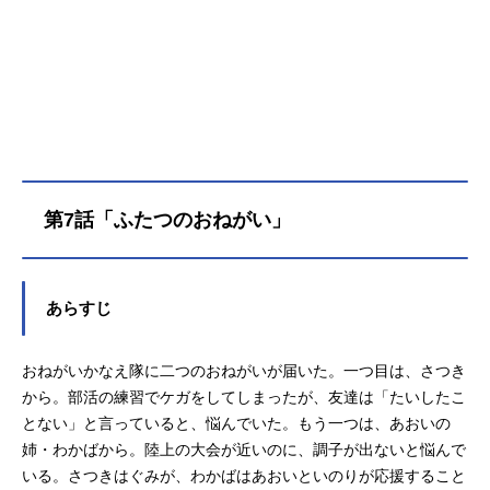
もらった特別なミラーパクトを開い
て…いのり、あこがれのアイプリデ
ビュー！あおいとフォーチュはいの
りに運命を感じたというけれど…こ
れからアイプリでどんな出会いが待
っているのでしょう？あなたのココ
ロのまんなかでキラッと光る「おね
がい」はなぁに？キラキラライブで
みんなの「おねがい」かなえちゃ
第7話「ふたつのおねがい」
お！作品名おねがいアイプリ放送形
態TVアニメシリーズプリティーシリ
ーズスケジュール2026年4月5日
（日）～テレビ東京系列６局ネット
あらすじ
にてキャスト好実いのり：小川華果
夢宮あおい：叶矢りか友坂ぐみ：丸
おねがいかなえ隊に二つのおねがいが届いた。一つ目は、さつき
岡和佳奈勇樹おりびあ：岡村明香熱
海ナナ：藤寺美徳望永エマ：鈴木み
から。部活の練習でケガをしてしまったが、友達は「たいしたこ
のりフォーチュ：大地葉MCプリう
とない」と言っていると、悩んでいた。もう一つは、あおいの
さ：森久保祥太郎スタッフ原作：
姉・わかばから。陸上の大会が近いのに、調子が出ないと悩んで
タ...
いる。さつきはぐみが、わかばはあおいといのりが応援すること