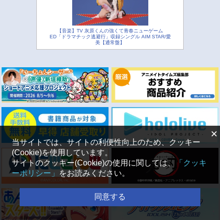
【音楽】TV 灰原くんの強くて青春ニューゲーム
ED「ドラマチック逃避行」収録シングル AIM STAR/愛
美【通常盤】
×
当サイトでは、サイトの利便性向上のため、クッキー
(Cookie)を使用しています。
サイトのクッキー(Cookie)の使用に関しては、
「クッキ
ーポリシー」
をお読みください。
同意する