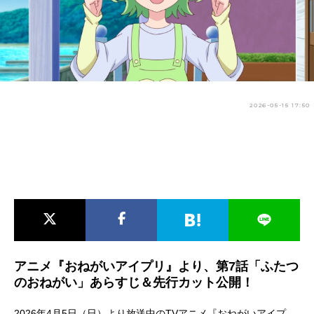
アニメ映画一覧
実写化映画一覧
今期アニメ曜日別一覧
春アニメ
夏アニメ
2026-05-15 17:50
秋アニメ
冬アニメ
男性声優/女性声優一覧
FOLLOW US
アニメ『おねがいアイプリ』より、第7話「ふたつ
のおねがい」あらすじ＆先行カット公開！
2026年4月5日（日）より放送中のTVアニメ『おねがいアイプ