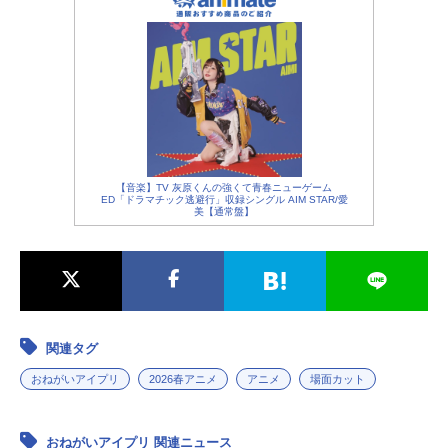
【音楽】TV 灰原くんの強くて青春ニューゲーム
ED「ドラマチック逃避行」収録シングル AIM STAR/愛
美【通常盤】
関連タグ
おねがいアイプリ
2026春アニメ
アニメ
場面カット
おねがいアイプリ 関連ニュース