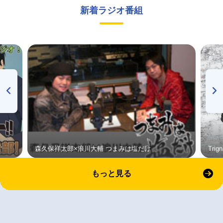
新着ラジオ番組
森久保祥太郎×浪川大輔 つまみは塩だけ
Tri
もっと見る