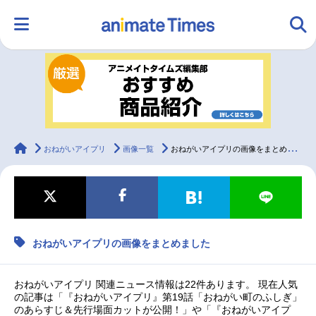
HOME
ランキング
アニメ
声優
ラジオ
みんなの声
グッズ
映画
animateTimes
おねがいアイプリ
画像一覧
おねがいアイプリの画像をまとめました
マンガ・ラノベ
ゲーム・アプリ
音楽
コスプレ
おねがいアイプリの画像をまとめました
2.5次元
配信・Vtuber
トレンド
無料マンガ
最新記事一覧
おねがいアイプリ 関連ニュース情報は22件あります。 現在人気
の記事は「『おねがいアイプリ』第19話「おねがい町のふしぎ」
のあらすじ＆先行場面カットが公開！」や「『おねがいアイプ
アニメ記事一覧
声優記事一覧