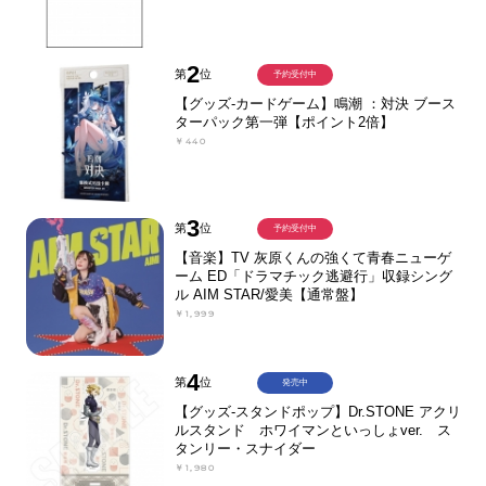
2
第
位
予約受付中
【グッズ-カードゲーム】鳴潮 ：対決 ブース
ターパック第一弾【ポイント2倍】
￥440
3
第
位
予約受付中
【音楽】TV 灰原くんの強くて青春ニューゲ
ーム ED「ドラマチック逃避行」収録シング
ル AIM STAR/愛美【通常盤】
￥1,999
4
第
位
発売中
【グッズ-スタンドポップ】Dr.STONE アクリ
ルスタンド ホワイマンといっしょver. ス
タンリー・スナイダー
￥1,980