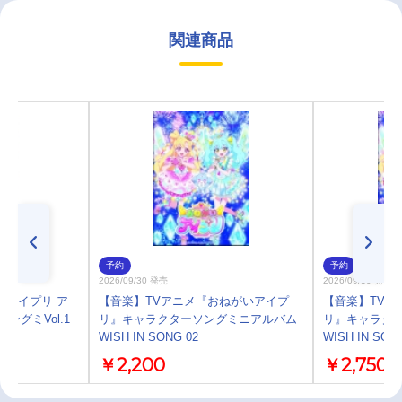
関連商品
予約
予約
2026/09/30 発売
2026/09/30 発売
いアイプリ ア
【音楽】TVアニメ『おねがいアイプ
【音楽】TVア
ングミVol.1
リ』キャラクターソングミニアルバム
リ』キャラク
WISH IN SONG 02
WISH IN SON
￥2,200
￥2,750