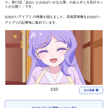
リ』第17話「あおいとおねがいかなえ隊」のあらすじ＆先行カッ
トが公開！」です。
アニメ映画一覧
実写化映画一覧
おねがいアイプリ の画像を揃えました。高画質画像をおねがい
今期アニメ曜日別一覧
アイプリの記事毎に集めています。
春アニメ
夏アニメ
秋アニメ
冬アニメ
男性声優/女性声優一覧
FOLLOW US
1/10
次の画像
おねがいアイプリ関連ニュースへ戻る