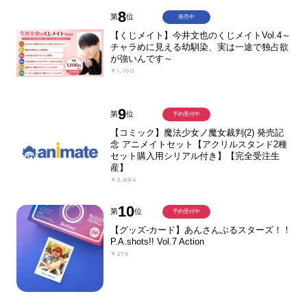
8
第
位
発売中
【くじメイト】今井文也のくじメイトVol.4～
チャラめに見える幼馴染、実は一途で独占欲
が強いんです～
￥1,100
9
第
位
予約受付中
【コミック】魔法少女ノ魔女裁判(2) 発売記
念 アニメイトセット【アクリルスタンド2種
セット購入用シリアル付き】【完全受注生
産】
￥2,684
10
第
位
予約受付中
【グッズ-カード】あんさんぶるスターズ！！
P.A.shots!! Vol.7 Action
￥275