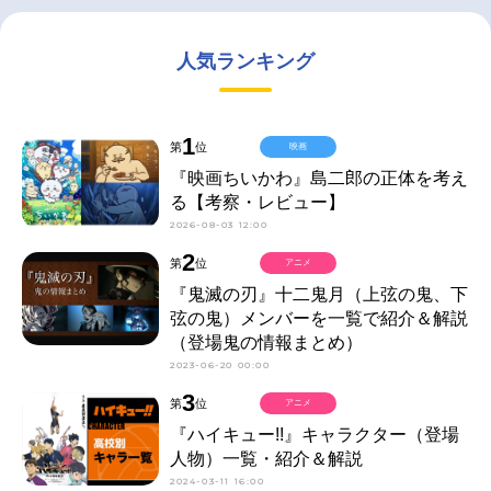
人気ランキング
1
第
位
映画
『映画ちいかわ』島二郎の正体を考え
る【考察・レビュー】
2026-08-03 12:00
2
第
位
アニメ
『鬼滅の刃』十二鬼月（上弦の鬼、下
弦の鬼）メンバーを一覧で紹介＆解説
（登場鬼の情報まとめ）
2023-06-20 00:00
3
第
位
アニメ
『ハイキュー!!』キャラクター（登場
人物）一覧・紹介＆解説
2024-03-11 16:00