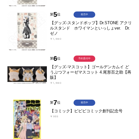
5
第
位
発売中
【グッズ-スタンドポップ】Dr.STONE アクリ
ルスタンド ホワイマンといっしょver. Dr.
ゼノ
￥1,980
6
第
位
予約受付中
【グッズ-マスコット】ゴールデンカムイ ど
うぶつフォーゼマスコット 4.尾形百之助【再
販】
￥1,980
7
第
位
発売中
【コミック】ビビビコミック創刊記念号
￥935