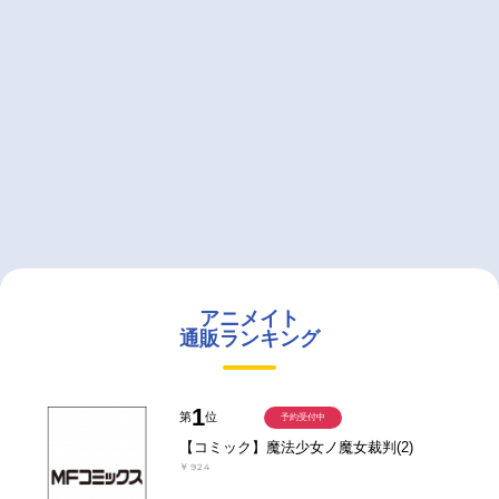
アニメイト
通販ランキング
1
第
位
予約受付中
【コミック】魔法少女ノ魔女裁判(2)
￥924