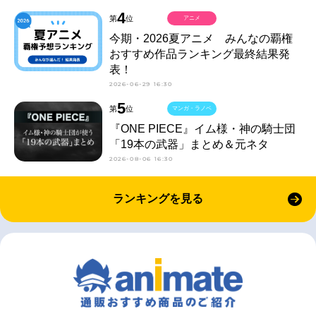
4
第
位
アニメ
今期・2026夏アニメ みんなの覇権
おすすめ作品ランキング最終結果発
表！
2026-06-29 16:30
5
第
位
マンガ・ラノベ
『ONE PIECE』イム様・神の騎士団
「19本の武器」まとめ＆元ネタ
2026-08-06 16:30
ランキングを見る