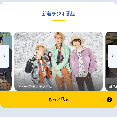
新着ラジオ番組
Trignalのキラキラ☆ビートＲ
森久
もっと見る