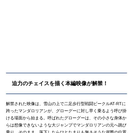
たが、この子に不思議な縁を感じた
彼は、依頼に背いてグローグーを奪
還。長く果てしない旅の中で、2人は
次第に親子のような絆を育んでい
く。だが、何としてでもグローグー
の力を手に入れたい旧帝国軍の残党
が彼らを追う。果たしてマンダロリ
アンとグローグーに待ち受ける運命
とは？作品名スター・ウォーズ／マ
ンダロリアン・アンド・グローグー
放送形態実写映画シリーズスター・
ウォーズスケジュール2026年5月22
迫力のチェイスを描く本編映像が解禁！
日（金）キャストマンダロリアン／
ディン・ジャリン：ペドロ・パスカ
ル（阪口周平）ウォード大佐：シガ
解禁された映像は、雪山の上で二足歩行型戦闘ビークルAT-RTに
ーニー・ウィーバー（駒塚由衣）ゼ
ブ：稲葉実ロッタ・ザ・ハット：内
跨ったマンダロリアンが、グローグーに対し早く乗るよう呼び掛
田雄馬ヒューゴー：山寺宏一ゼブ：
ける場面から始まる。呼ばれたグローグーは、その小さな身体か
稲葉実ハット・シスター：上...
らは想像できないような大ジャンプでマンダロリアンの元へ跳び
乗り、そのまま、落下したらひとたまりも無さそうな崖際の位置