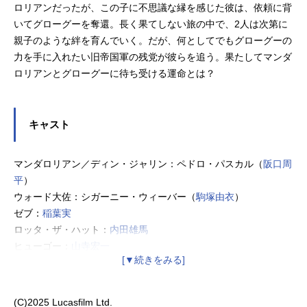
ロリアンだったが、この子に不思議な縁を感じた彼は、依頼に背
いてグローグーを奪還。長く果てしない旅の中で、2人は次第に
親子のような絆を育んでいく。だが、何としてでもグローグーの
力を手に入れたい旧帝国軍の残党が彼らを追う。果たしてマンダ
ロリアンとグローグーに待ち受ける運命とは？
キャスト
マンダロリアン／ディン・ジャリン：ペドロ・パスカル（
阪口周
平
）
ウォード大佐：シガーニー・ウィーバー（
駒塚由衣
）
ゼブ：
稲葉実
ロッタ・ザ・ハット：
内田雄馬
ヒューゴー：
山寺宏一
ゼブ：
稲葉実
ハット・シスター：
上田燿司
ハット・ブラザー：
乃村健次
(C)2025 Lucasfilm Ltd.