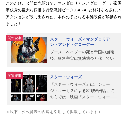
このたび、公開に先駆けて、マンダロリアンとグローグーが帝国
軍残党の巨大な四足歩行型戦闘ビークルAT-ATと相対する激しい
アクションが映し出された、本作の初となる本編映像が解禁され
ました！
関連記事
スター・ウォーズ／マンダロリア
ン・アンド・グローグー
ダース・ベイダーの死と帝国の崩壊
後、銀河宇宙は無法地帯と化してい
た。一族の厳格な掟に従って他人に
素顔を見せず、どんな仕事でも完璧
関連記事
スター・ウォーズ
に遂行する冷酷無比な孤高の賞金稼
ぎ“マンダロリアン”は、ある日一件の
『スター・ウォーズ』は、ジョー
仕事を請け負う。それは強大なフォ
ジ・ルーカスによるSF映画作品。こ
ースの力を秘め、世界を変える存在
ちらでは、映画『スター・ウォー
とも言われる“ザ・チャイルド”ことグ
ズ』シリーズのあらすじ、キャスト
ローグーを生きたまま依頼人のもと
吹き替え声優、スタッフ、オススメ
＜以下、公式発表の内容を引用して掲載しています＞
に届けるというものだった。多額の
記事をご紹介！
報酬と引き換えに、一度はグローグ
ーを引き渡したマンダロリアンだっ