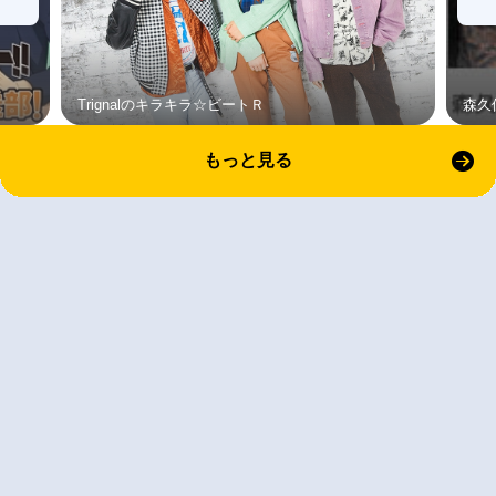
Trignalのキラキラ☆ビートＲ
森久
もっと見る