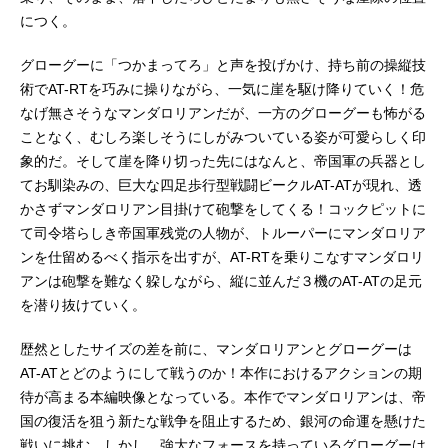
につく。
グローグーに「つかまってろ」と声を投げかけ、持ち前の操縦技
術でAT-RTを巧みに操りながら、一気に崖を駆け降りていく！危
なげ無さそうなマンダロリアンだが、一方のグローグーも怖がる
ことなく、むしろ楽しそうにしがみついている姿が可愛らしく印
象的だ。そして崖を降り切った先にはなんと、帝国軍の兵器とし
てお馴染みの、巨大な四足歩行型戦闘ビークルAT-ATが現れ、透
かさずマンダロリアン目掛けて砲撃をしてくる！コックピットに
て司令塔らしき帝国軍残党の人物が、トルーパーにマンダロリア
ンを仕留めるべく指示を出すが、AT-RTを乗りこなすマンダロリ
アンは砲撃を難なく躱しながら、縦に並んだ３機のAT-ATの足元
を潜り抜けていく。
歴然としたサイズの差を前に、マンダロリアンとグローグーは
AT-ATとどのようにして戦うのか！本作におけるアクションの期
待が高まる本編映像となっている。本作でマンダロリアンは、帝
国の復活を狙う新たな戦争を阻止するため、銀河の命運を懸けた
戦いに挑む。しかし、強大なフォースを持っているグローグーは