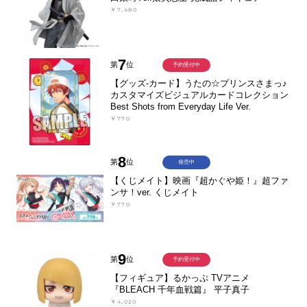
￥7,480
7
第
位
予約受付中
【グッズ-カード】うたの☆プリンスさまっ♪
カスタマイズビジュアルカードコレクション
Best Shots from Everyday Life Ver.
￥770
8
第
位
発売中
【くじメイト】映画『超かぐや姫！』超ファ
ンサ！ver. くじメイト
￥770
9
第
位
予約受付中
【フィギュア】るかっぷ TVアニメ
『BLEACH 千年血戦篇』 平子真子
￥4,020