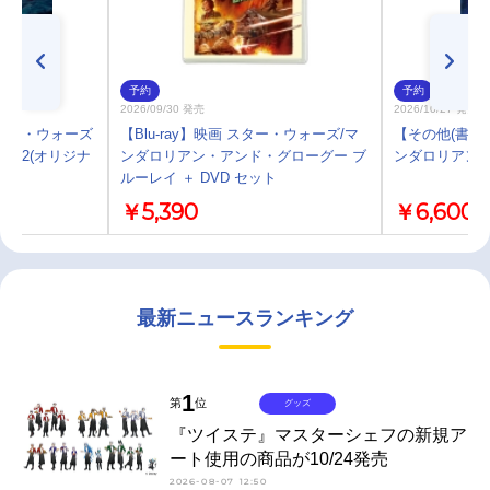
予約
予約
2026/09/30 発売
2026/10/27 発売
ター・ウォーズ
【Blu-ray】映画 スター・ウォーズ/マ
【その他(書籍
on 2(オリジナ
ンダロリアン・アンド・グローグー ブ
ンダロリアン
ルーレイ ＋ DVD セット
￥5,390
￥6,600
最新ニュースランキング
1
第
位
グッズ
『ツイステ』マスターシェフの新規ア
ート使用の商品が10/24発売
2026-08-07 12:50