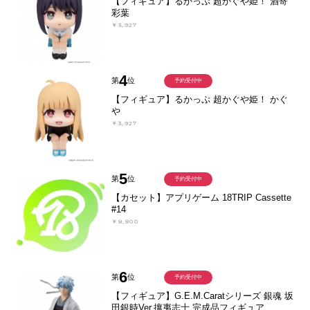
【フィギュア】るかっぷ 超かぐや姫！ 酒寄
彩葉
￥3,927
4
第
位
予約受付中
【フィギュア】るかっぷ 超かぐや姫！ かぐ
や
￥3,927
5
第
位
予約受付中
【カセット】アプリゲーム 18TRIP Cassette
#14
￥8,800
6
第
位
予約受付中
【フィギュア】G.E.M.Caratシリーズ 銀魂 坂
田銀時Ver.攘夷志士 完成品フィギュア