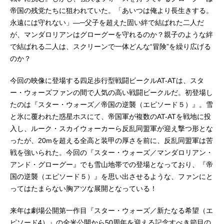
帝国の残党たちに狙われていた。「あいつは俺より長生きする。
永遠には守れない」―─父子を超えた固い絆で結ばれた二人だ
が、マンダロリアンはグローグーを守れるのか？親子のような絆
で結ばれる二人は、スクリーンで一体どんな“冒険”を繰り広げる
のか？
今回の映像に登場する四足歩行型戦闘ビークルAT-ATは、スタ
ー・ウォーズファンの間で人気の高い戦闘ビークルだ。初登場し
たのは『スター・ウォーズ／帝国の逆襲（エピソード５）』。雪
と氷に覆われた惑星ホスにて、帝国軍が複数のAT-ATを戦地に投
入し、ルーク・スカイウォーカーら反乱同盟軍が迎え撃つ形とな
ったが、20mを超える全高と装甲の厚さを前に、反乱同盟軍は苦
戦を強いられた。今回の『スター・ウォーズ／マンダロリアン・
アンド・グローグー』でも雪山地帯での登場となっており、『帝
国の逆襲（エピソード５）』を思い出させるような、ファンにと
ってはたまらない胸アツな展開となっている！
来年は劇場公開第一作目『スター・ウォーズ／新たなる希望（エ
ピソード4）』の全米公開から50周年を迎える記念すべき節目の