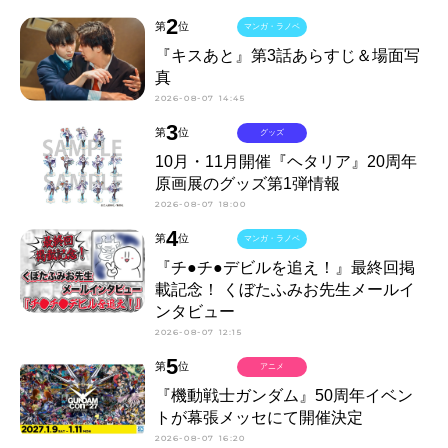
2
第
位
マンガ・ラノベ
『キスあと』第3話あらすじ＆場面写
真
2026-08-07 14:45
3
第
位
グッズ
10月・11月開催『ヘタリア』20周年
原画展のグッズ第1弾情報
2026-08-07 18:00
4
第
位
マンガ・ラノベ
『チ●チ●デビルを追え！』最終回掲
載記念！ くぼたふみお先生メールイ
ンタビュー
2026-08-07 12:15
5
第
位
アニメ
『機動戦士ガンダム』50周年イベン
トが幕張メッセにて開催決定
2026-08-07 16:20