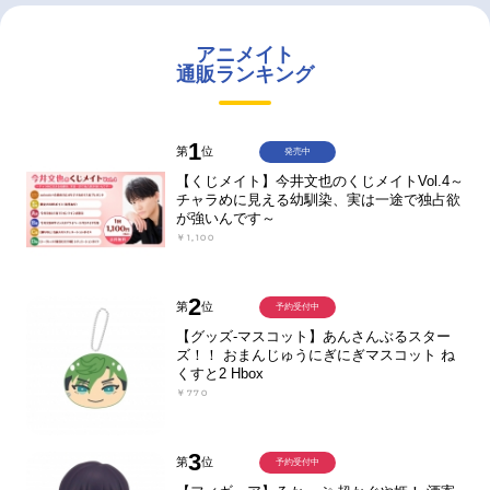
アニメイト
通販ランキング
1
第
位
発売中
【くじメイト】今井文也のくじメイトVol.4～
チャラめに見える幼馴染、実は一途で独占欲
が強いんです～
￥1,100
2
第
位
予約受付中
【グッズ-マスコット】あんさんぶるスター
ズ！！ おまんじゅうにぎにぎマスコット ね
くすと2 Hbox
￥770
3
第
位
予約受付中