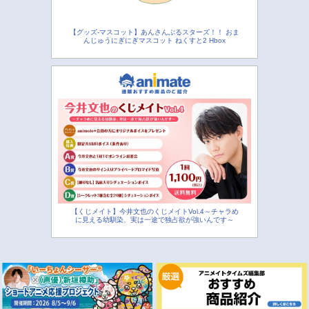
【グッズ-マスコット】あんさんぶるスターズ！！ おま
んじゅうにぎにぎマスコット ねくすと2 Hbox
【くじメイト】今井文也のくじメイトVol.4～チャラめ
に見える幼馴染、実は一途で独占欲が強いんです～