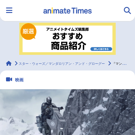
HOME
ランキング
アニメ
声優
ラジオ
みんなの声
グッズ
映画
animateTimes
スター・ウォーズ／マンダロリアン・アンド・グローグー
『マンダロリアン・アンド・グローグー』本編映像が解禁！
映画
マンガ・ラノベ
ゲーム・アプリ
音楽
コスプレ
2.5次元
配信・Vtuber
トレンド
無料マンガ
最新記事一覧
アニメ記事一覧
声優記事一覧