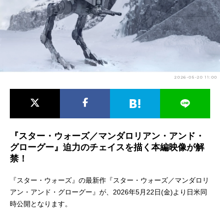
アニメ映画一覧
実写化映画一覧
今期アニメ曜日別一覧
春アニメ
夏アニメ
2026-05-20 11:00
秋アニメ
冬アニメ
男性声優/女性声優一覧
FOLLOW US
『スター・ウォーズ／マンダロリアン・アンド・
グローグー』迫力のチェイスを描く本編映像が解
禁！
『スター・ウォーズ』の最新作『スター・ウォーズ／マンダロリ
アン・アンド・グローグー』が、2026年5月22日(金)より日米同
時公開となります。