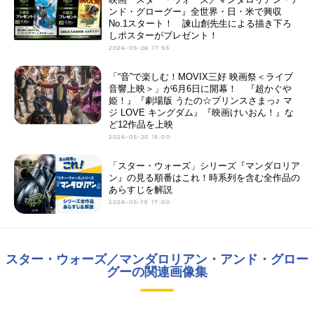
ンド・グローグー』全世界・日・米で興収
No.1スタート！ 諫山創先生による描き下ろ
しポスターがプレゼント！
2026-05-26 17:55
「“音”で楽しむ！MOVIX三好 映画祭＜ライブ
音響上映＞」が6月6日に開幕！ 『超かぐや
姫！』『劇場版 うたの☆プリンスさまっ♪ マ
ジ LOVE キングダム』『映画けいおん！』な
ど12作品を上映
2026-05-20 15:00
「スター・ウォーズ」シリーズ『マンダロリア
ン』の見る順番はこれ！時系列を含む全作品の
あらすじを解説
2026-05-19 17:00
スター・ウォーズ／マンダロリアン・アンド・グロー
グーの関連画像集