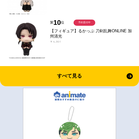
10
第
位
予約受付中
【フィギュア】るかっぷ 刀剣乱舞ONLINE 加
州清光
￥4,301
すべて見る