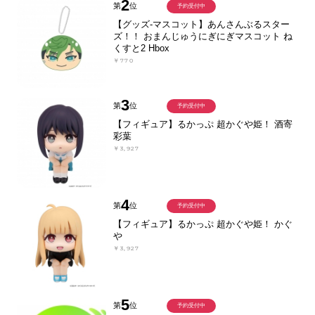
2
第
位
予約受付中
【グッズ-マスコット】あんさんぶるスター
ズ！！ おまんじゅうにぎにぎマスコット ね
くすと2 Hbox
￥770
3
第
位
予約受付中
【フィギュア】るかっぷ 超かぐや姫！ 酒寄
彩葉
￥3,927
4
第
位
予約受付中
【フィギュア】るかっぷ 超かぐや姫！ かぐ
や
￥3,927
5
第
位
予約受付中