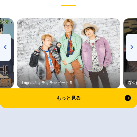
Trignalのキラキラ☆ビートＲ
森久
もっと見る