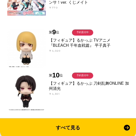
ンサ！ver. くじメイト
￥770
9
第
位
予約受付中
【フィギュア】るかっぷ TVアニメ
『BLEACH 千年血戦篇』 平子真子
￥4,020
10
第
位
予約受付中
【フィギュア】るかっぷ 刀剣乱舞ONLINE 加
州清光
￥4,301
すべて見る