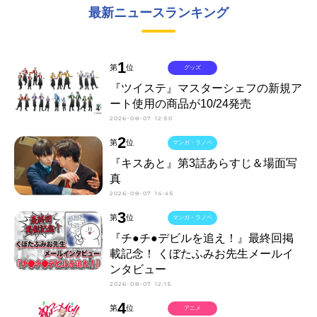
最新ニュースランキング
1
第
位
グッズ
『ツイステ』マスターシェフの新規ア
ート使用の商品が10/24発売
2026-08-07 12:50
2
第
位
マンガ・ラノベ
『キスあと』第3話あらすじ＆場面写
真
2026-08-07 14:45
3
第
位
マンガ・ラノベ
『チ●チ●デビルを追え！』最終回掲
載記念！ くぼたふみお先生メールイ
ンタビュー
2026-08-07 12:15
4
第
位
アニメ