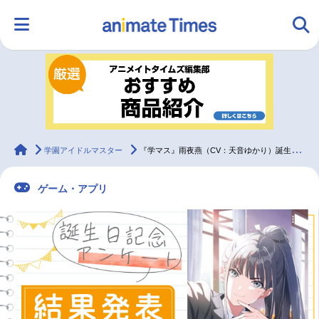
HOME
ランキング
アニメ
声優
ラジオ
みんなの声
グッズ
映画
animateTimes
学園アイドルマスター
『学マス』雨夜燕（CV：天音ゆかり）誕生日記念アンケート結果発表
ゲーム・アプリ
マンガ・ラノベ
ゲーム・アプリ
音楽
コスプレ
2.5次元
配信・Vtuber
トレンド
無料マンガ
最新記事一覧
アニメ記事一覧
声優記事一覧