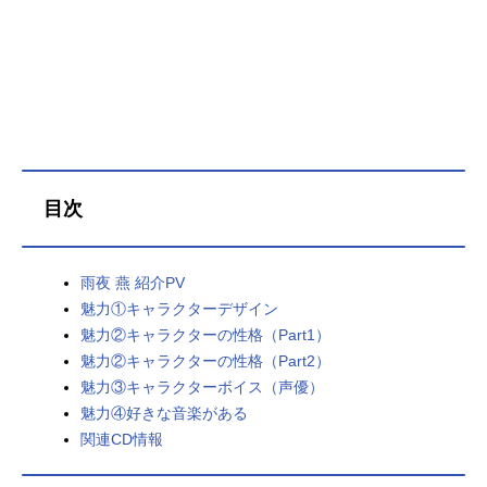
藤田ことね：飯田ヒカル姫崎莉波：
薄井友里紫雲清夏：湊みや篠澤広：
川村玲奈葛城リーリヤ：花岩香奈倉
本千奈：伊藤舞音有村麻央：七瀬つ
むぎ花海佑芽：松田彩音秦谷美鈴：
春咲暖十王星南：陽高真白雨夜燕：
天音ゆかり賀陽燐羽：浅見香月藍井
撫子：若井友希白草四音：田中美海
白草月花：芹澤優十王邦夫：大塚明
目次
夫根緒亜紗里：古賀葵スタッフシナ
リオチーム：伏見つかさ 志瑞祐
雨宮和希キャラクター原案：南野あ
雨夜 燕 紹介PV
き へちまコンポーザー：東優太
魅力①キャラクターデザイン
兼松衆 Giga 佐藤貴文 田淵智
魅力②キャラクターの性格（Part1）
也 ナユタン星人 長谷川白紙 Ho
neyWorks 原口沙輔 美波 MoeSh
魅力②キャラクターの性格（Part2）
op 渡辺翔 他MusicLabel：ASOBI
魅力③キャラクターボイス（声優）
NOTES配信：株式会社バンダイナム
魅力④好きな音楽がある
コエンターテインメントTHEIDOLM
関連CD情報
@STER(TM)&(C)BandaiNamcoEnter
tainmentInc.『学園アイドルマスタ