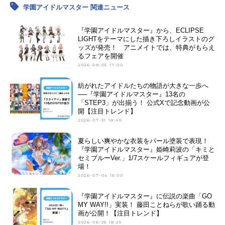
学園アイドルマスター 関連ニュース
『学園アイドルマスター』から、ECLIPSE
LIGHTをテーマにした描き下ろしイラストのグ
ッズが発売！ アニメイトでは、特典がもらえ
るフェアを開催
2026-08-05 17:00
紡がれたアイドルたちの物語が大きな一歩へ
──『学園アイドルマスター』13名の
「STEP3」が出揃う！ 公式Xで記念動画が公
開【注目トレンド】
2026-07-31 18:40
夏らしい爽やかな衣装をパール塗装で表現！
『学園アイドルマスター』姫崎莉波の「キミと
セミブルーVer.」1/7スケールフィギュアが登
場！
2026-07-04 15:00
『学園アイドルマスター』に伝説の楽曲「GO
MY WAY!!」実装！ 藤田ことねらが歌い踊る動
画が公開！【注目トレンド】
2026-06-25 18:25