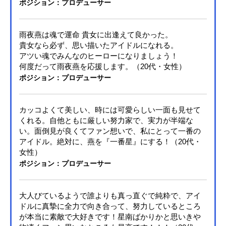
ポジション：プロデューサー
雨夜燕は魂で運命 貴女に出逢えて良かった。
貴女なら必ず、思い描いたアイドルになれる。
アツい魂でみんなのヒーローになりましょう！
何度だって雨夜燕を応援します。（20代・女性）
ポジション：プロデューサー
カッコよくて美しい、時には可愛らしい一面も見せて
くれる。自他ともに厳しい努力家で、実力が半端な
い。面倒見が良くてファン想いで、私にとって一番の
アイドル。絶対に、燕を『一番星』にする！（20代・
女性）
ポジション：プロデューサー
大人びているようで誰よりも真っ直ぐで純粋で、アイ
ドルに真摯に全力で向き合って、努力しているところ
が本当に素敵で大好きです！星南ばかりかと思いきや