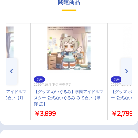
関連商品
予約
予約
2026年10月 下旬 発売予定
2026年10月 下旬
学園アイドルマ
【グッズ-ぬいぐるみ】学園アイドルマ
【グッズ-ポー
 みてぬい【月
スター 公式ぬいぐるみ みてぬい【篠
ー 公式ぬいぐ
澤 広】
￥3,899
￥2,799