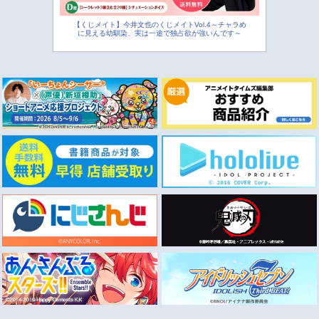
【くじメイト】今井文也のくじメイトVol.4～チャラめ
に見える幼馴染、実は一途で独占欲が強いんです～