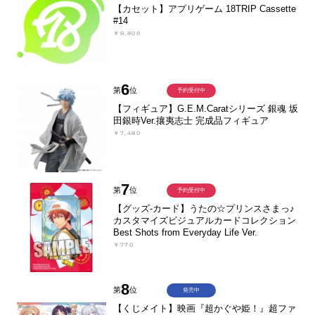
【カセット】アプリゲーム 18TRIP Cassette
#14
￥8,800
6
第
位
予約受付中
【フィギュア】G.E.M.Caratシリーズ 銀魂 坂
田銀時Ver.攘夷志士 完成品フィギュア
￥7,480
7
第
位
予約受付中
【グッズ-カード】うたの☆プリンスさまっ♪
カスタマイズビジュアルカードコレクション
Best Shots from Everyday Life Ver.
￥770
8
第
位
発売中
【くじメイト】映画『超かぐや姫！』超ファ