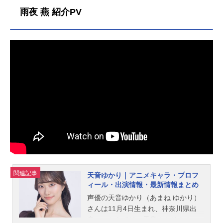
ー』公式サイト『学園アイドルマス
雨夜 燕 紹介PV
ター』公式X（Twitter） 「学園アイ
ド...
関連記事
天音ゆかり｜アニメキャラ・プロフ
ィール・出演情報・最新情報まとめ
声優の天音ゆかり（あまね ゆかり）
さんは11月4日生まれ、神奈川県出
身。こちらでは、天音ゆかりさんの