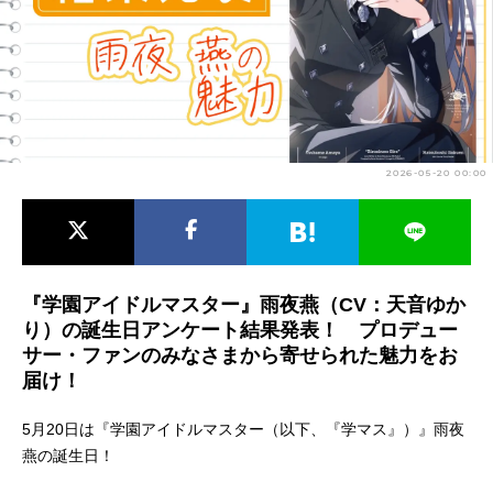
アニメ映画一覧
実写化映画一覧
今期アニメ曜日別一覧
春アニメ
夏アニメ
2026-05-20 00:00
秋アニメ
冬アニメ
男性声優/女性声優一覧
FOLLOW US
『学園アイドルマスター』雨夜燕（CV：天音ゆか
り）の誕生日アンケート結果発表！ プロデュー
サー・ファンのみなさまから寄せられた魅力をお
届け！
5月20日は『学園アイドルマスター（以下、『学マス』）』雨夜
燕の誕生日！