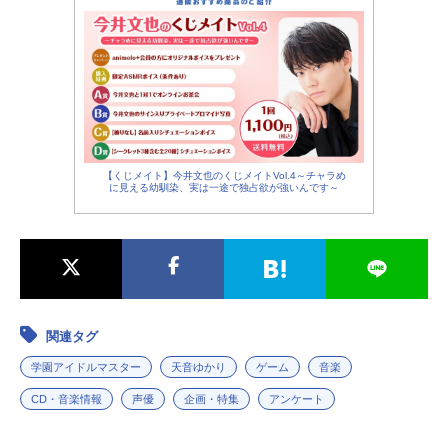
【くじメイト】今井文也のくじメイトVol.4～チャラめ
に見える幼馴染、実は一途で独占欲が強いんです～
関連タグ
学園アイドルマスター
天音ゆかり
ゲーム
音楽
CD・音楽情報
声優
企画・特集
アンケート