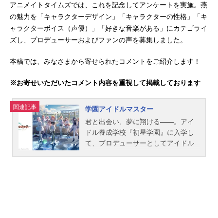
アニメイトタイムズでは、これを記念してアンケートを実施。燕
の魅力を「キャラクターデザイン」「キャラクターの性格」「キ
ャラクターボイス（声優）」「好きな音楽がある」にカテゴライ
ズし、プロデューサーおよびファンの声を募集しました。
本稿では、みなさまから寄せられたコメントをご紹介します！
※お寄せいただいたコメント内容を重視して掲載しております
関連記事
学園アイドルマスター
君と出会い、夢に翔ける――。アイ
ドル養成学校『初星学園』に入学し
て、プロデューサーとしてアイドル
候補生たちをプロデュース！学園生
活を通して彼女たちの魅力を開花さ
せ、夢のステージで輝かせよう！作
品名学園アイドルマスターシリーズT
HEIDOLM＠STERキャスト花海咲
季：長月あおい月村手毬：小鹿なお