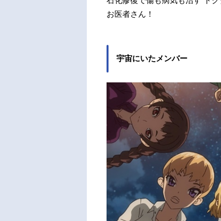
石化修復で傷も病気も治す“ドク
お医者さん！
宇宙にいたメンバー