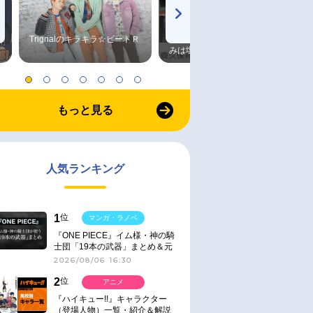
Trignalのキラキラ☆ビートＲ
森久保祥太郎×浪川大輔 つま
みは塩だけ
もっと見る
人気ランキング
1
位
マンガ・ラノベ
『ONE PIECE』イム様・神の騎
士団「19本の武器」まとめ＆元
ネタ
2026/08/06 16:30
2
位
アニメ
『ハイキュー!!』キャラクター
（登場人物）一覧・紹介＆解説