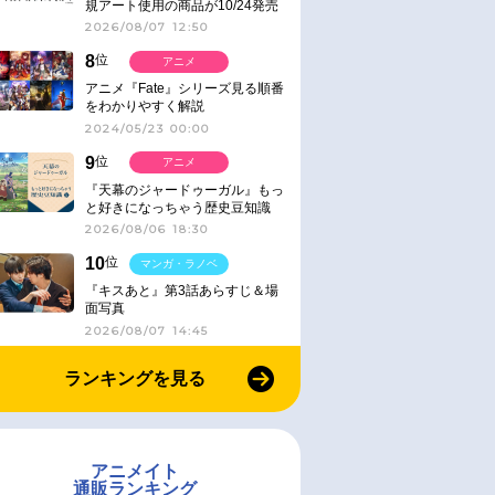
規アート使用の商品が10/24発売
2026/08/07 12:50
8
位
アニメ
アニメ『Fate』シリーズ見る順番
をわかりやすく解説
2024/05/23 00:00
9
位
アニメ
『天幕のジャードゥーガル』もっ
と好きになっちゃう歴史豆知識
2026/08/06 18:30
10
位
マンガ・ラノベ
『キスあと』第3話あらすじ＆場
面写真
2026/08/07 14:45
ランキングを見る
アニメイト
通販ランキング