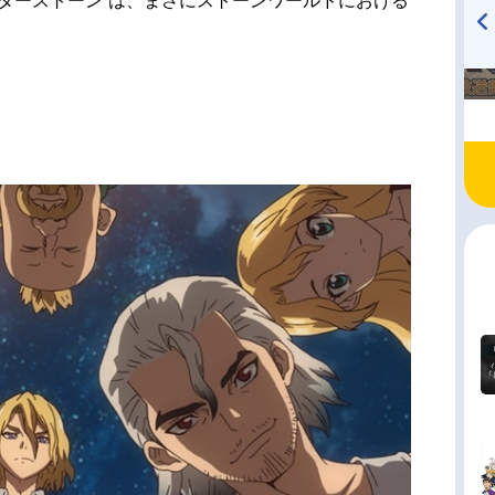
ターストーン”は、まさにストーンワールドにおける
TVアニメ『戦隊大失格』
ハイキュー!! 烏野高校放送部!
radio 大直会 2nd season