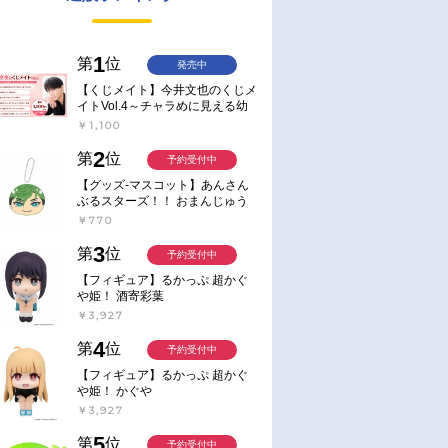
1
第
位
発売中
【くじメイト】今井文也のくじメ
イトVol.4～チャラめに見える幼
馴染、実は一途で独占欲が強いん
￥1,100
です～
2
第
位
予約受付中
【グッズ-マスコット】あんさん
ぶるスターズ！！ おまんじゅう
にぎにぎマスコット ねくすと2
￥770
Hbox
3
第
位
予約受付中
【フィギュア】るかっぷ 超かぐ
や姫！ 酒寄彩葉
￥3,927
4
第
位
予約受付中
【フィギュア】るかっぷ 超かぐ
や姫！ かぐや
￥3,927
5
第
位
予約受付中