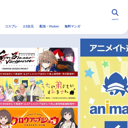
search
コスプレ
2.5次元
配信・Vtuber
無料マンガ
んなの声
グッズ
映画
・Vtuber
トレンド
無料マンガ
秋アニメ
冬アニメ