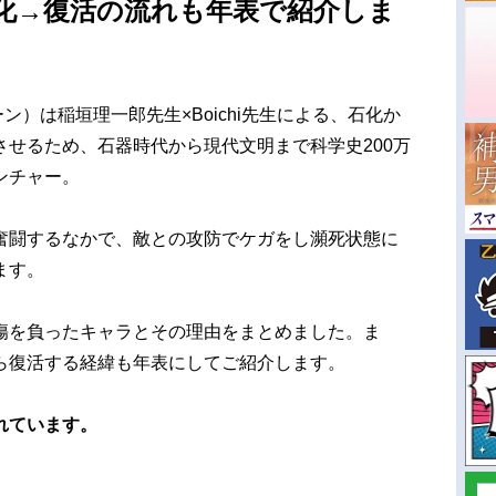
化→復活の流れも年表で紹介しま
ーン）は稲垣理一郎先生×Boichi先生による、石化か
せるため、石器時代から現代文明まで科学史200万
ンチャー。
奮闘するなかで、敵との攻防でケガをし瀕死状態に
ます。
傷を負ったキャラとその理由をまとめました。ま
ら復活する経緯も年表にしてご紹介します。
れています。