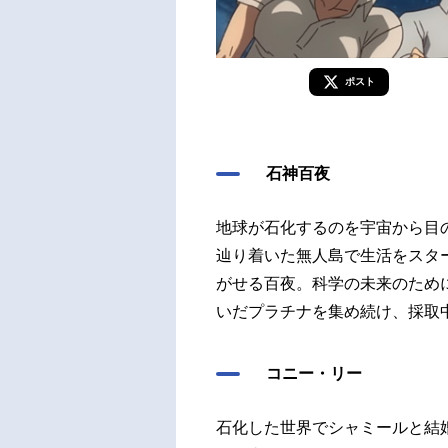
ポスト
石神百夜
地球が石化するのを宇宙から目
辿り着いた無人島で生活をスタ
がせる百夜。科学の未来のために
いだプラチナを集め続け、採取
コニー・リー
石化した世界でシャミールと結