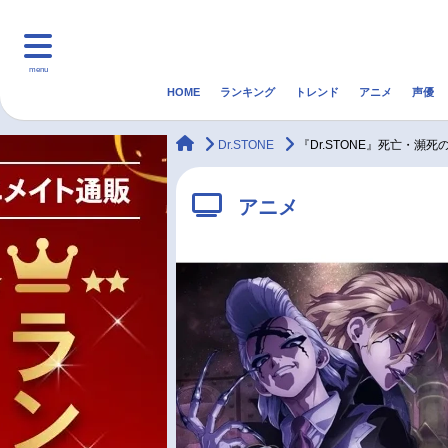
menu
HOME
ランキング
トレンド
アニメ
声優
HOME
ランキング
アニ
animateTimes
Dr.STONE
『Dr.STONE』死亡・瀕
マンガ・ラノベ
ゲーム・アプリ
音楽
アニメ
最新記事一覧
アニメ記事一覧
声優記事一覧