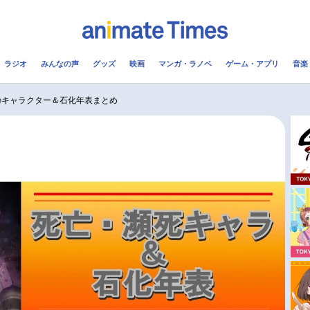
ラジオ
みんなの声
グッズ
映画
マンガ・ラノベ
ゲーム・アプリ
音楽
メ
声優
ラジオ
み
死のキャラクター＆石化年表まとめ
コスプレ
2.5次元
配信
アニメ映画一覧
今期アニメ曜日別一覧
実写化映画一覧
春アニメ
男性声優/女性声優一覧
夏アニメ
FOLLOW US