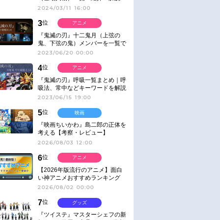
2024/03/11 16:00
3
位
アニメ
『鬼滅の刃』十二鬼月（上弦の
鬼、下弦の鬼）メンバーを一覧で
紹介＆解説（登場鬼の情報まと
2023/06/20 00:00
め）
4
位
アニメ
『鬼滅の刃』呼吸一覧まとめ｜呼
吸法、常中などキーワードを解説
2023/06/15 19:00
5
位
映画
『映画ちいかわ』島二郎の正体を
考える【考察・レビュー】
2026/08/03 12:00
6
位
アニメ
【2026年版流行のアニメ】面白
い神アニメおすすめランキング
【名作・話題作】｜ジャンル別人
2026/08/02 00:00
気作品をピックアップ
7
位
グッズ
『ツイステ』マスターシェフの新