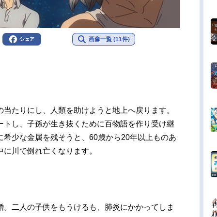
画像一覧 (11件)
シェア
の当たりにし、人類を助けようと地上へ戻ります。
ートし、子孫が生き抜くために百物語を作り受け継
希少な金属を残そうと、60歳から20年以上ものあ
中に川で倒れ亡くなります。
婚。二人の子供をもうけるも、肺炎にかかってしま