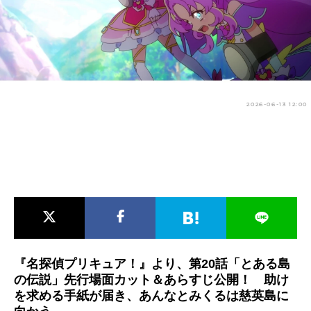
アニメ映画一覧
実写化映画一覧
今期アニメ曜日別一覧
春アニメ
夏アニメ
2026-06-13 12:00
秋アニメ
冬アニメ
男性声優/女性声優一覧
FOLLOW US
『名探偵プリキュア！』より、第20話「とある島
の伝説」先行場面カット＆あらすじ公開！ 助け
を求める手紙が届き、あんなとみくるは慈英島に