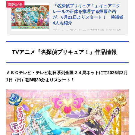
関連記事
『名探偵プリキュア！』キュアエク
レールの正体を推理する投票企画
が、6月21日よりスタート！ 候補者
4人も紹介
プリキュアシリーズ第23弾『名探偵
プリキュア！』が、ＡＢＣテレビ・
テレビ朝日系列全国24局ネットにて2
026年2月1日（日）朝8時30分より放
TVアニメ『名探偵プリキュア！』作品情報
送中。第21話より、いよいよキュア
エクレール編がスタートします！こ
のたび、そのキュアエクレールの正
ＡＢＣテレビ・テレビ朝日系列全国２４局ネットにて2026年2月
体が誰なのかを推理して投票する、
1日（日）朝8時30分よりスタート！
特別キャンペーンが開催決定となり
ました。＜以下、公式発表の内容を
引用して掲載しています＞キュアエ
クレールの正体は誰!? 候補者は４
人、誰がキュアエクレールか推理し
て投票しよう！「名探偵プリキュ
ア！」キービジュアルにも描かれて
いるものの、謎に包まれたままだっ