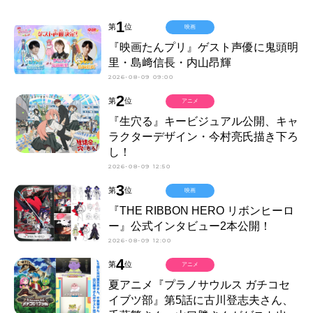
1
第
位
映画
『映画たんプリ』ゲスト声優に鬼頭明
里・島﨑信長・内山昂輝
2026-08-09 09:00
2
第
位
アニメ
『生穴る』キービジュアル公開、キャ
ラクターデザイン・今村亮氏描き下ろ
し！
2026-08-09 12:50
3
第
位
映画
『THE RIBBON HERO リボンヒーロ
ー』公式インタビュー2本公開！
2026-08-09 12:00
4
第
位
アニメ
夏アニメ『プラノサウルス ガチコセ
イブツ部』第5話に古川登志夫さん、