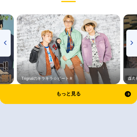
Trignalのキラキラ☆ビートＲ
森久
もっと見る