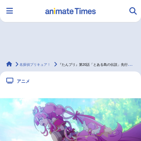
HOME
ランキング
アニメ
声優
animateTimes
ラジオ
みんなの声
グッズ
映画
名探偵プリキュア！
『たんプリ』第20話「とある島の伝説」先行場面カット＆あらすじ
アニメ
マンガ・ラノベ
ゲーム・アプリ
音楽
コスプレ
2.5次元
配信・Vtuber
トレンド
無料マンガ
最新記事一覧
アニメ記事一覧
声優記事一覧