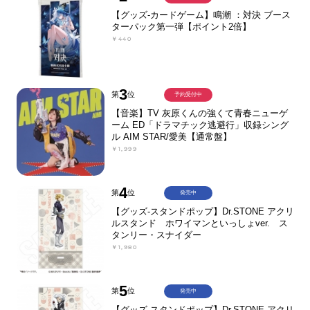
【グッズ-カードゲーム】鳴潮 ：対決 ブース
ターパック第一弾【ポイント2倍】
￥440
3
第
位
予約受付中
【音楽】TV 灰原くんの強くて青春ニューゲ
ーム ED「ドラマチック逃避行」収録シング
ル AIM STAR/愛美【通常盤】
￥1,999
4
第
位
発売中
【グッズ-スタンドポップ】Dr.STONE アクリ
ルスタンド ホワイマンといっしょver. ス
タンリー・スナイダー
￥1,980
5
第
位
発売中
【グッズ-スタンドポップ】Dr.STONE アクリ