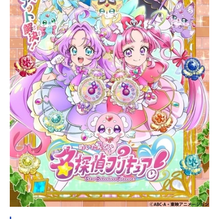
たキュアエクレール。ずっと誰がキ
ュアエクレールか隠されてきました
が、ついに7月19日（日）放送の第2
5話で正体が明らかになります！キュ
アエクレールの候補者は、これまで
作品の中でも活躍している4人のキャ
ラクターたち。果たして4人の中の誰
がキュアエクレールに変身するの
か…？第25話までの、6月21日
（日）第21話～7月12日（日）第24
話にかけての全4話をじっくり観察し
て、誰がキュアエクレールになるか
みんなで一緒に推理しましょう！※B
SS山陰放送では6月28日（日）第21
話～7月19日（日）第24話の全4話で
す。候補者はこの4人！帆羽くれあ
（ほ...