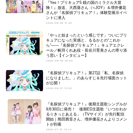
『Yes！プリキュア5 鏡の国のミラクル大冒
険！』放送、大西葵さん（≒JOY）＆増井優花
さんが『名探偵プリキュア！』体験型展示イベ
ントに潜入
2026-08-03 21:25
「やっと始まったという感じです」ついにプリ
キュアになった実感と、るるかとの“これか
ら”――『名探偵プリキュア！』キュアエクレ
ール／帆羽くれあ役・長谷川育美さんの寄り添
う思い【インタビュー】
2026-08-03 18:00
『名探偵プリキュア！』第27話「私、名探偵
になりました。」のあらすじ＆先行場面カット
が公開！
2026-08-01 12:00
『名探偵プリキュア！』後期主題歌シングルが
9月30日に発売！ 後期ED主題歌「いつかわか
る☆きっとあえる」（TVサイズ）が先行配信
開始｜熊田茜音さん、増井優花さんよりコメン
トが到着
2026-07-31 16:10