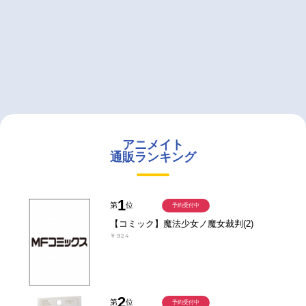
アニメイト
通販ランキング
1
第
位
予約受付中
【コミック】魔法少女ノ魔女裁判(2)
￥924
2
第
位
予約受付中