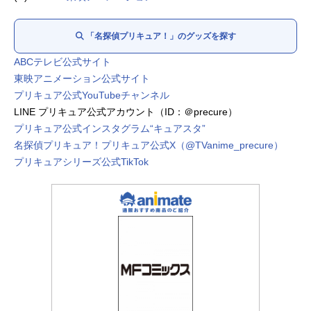
アゲセーヌ：
大橋彩香
ゴウエモン：石川栄一
「名探偵プリキュア！」のグッズを探す
ウソノワール：
日野聡
来栖エリザ：
明智璃子
ABCテレビ公式サイト
金田れい：
Lynn
東映アニメーション公式サイト
家入しるく：
村上奈津実
プリキュア公式YouTubeチャンネル
LINE プリキュア公式アカウント（ID：＠precure）
プリキュア公式インスタグラム“キュアスタ”
名探偵プリキュア！プリキュア公式X（@TVanime_precure）
プリキュアシリーズ公式TikTok