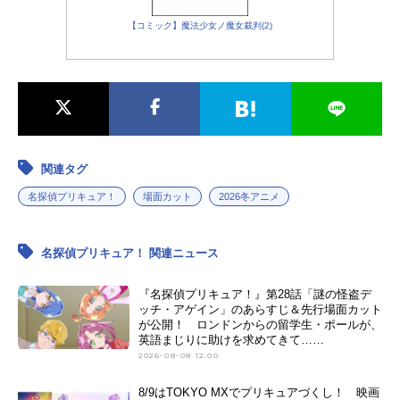
【コミック】魔法少女ノ魔女裁判(2)
関連タグ
名探偵プリキュア！
場面カット
2026冬アニメ
名探偵プリキュア！ 関連ニュース
『名探偵プリキュア！』第28話「謎の怪盗デ
ッチ・アゲイン」のあらすじ＆先行場面カット
が公開！ ロンドンからの留学生・ポールが、
英語まじりに助けを求めてきて……
2026-08-08 12:00
8/9はTOKYO MXでプリキュアづくし！ 映画