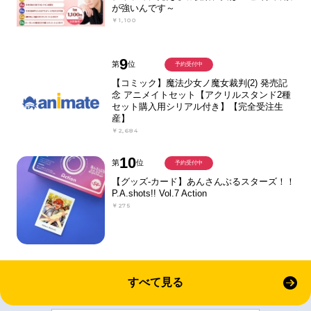
が強いんです～
￥1,100
9
第
位
予約受付中
【コミック】魔法少女ノ魔女裁判(2) 発売記
念 アニメイトセット【アクリルスタンド2種
セット購入用シリアル付き】【完全受注生
産】
￥2,684
10
第
位
予約受付中
【グッズ-カード】あんさんぶるスターズ！！
P.A.shots!! Vol.7 Action
￥275
すべて見る