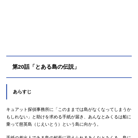
事件は【怪盗団ファントム】のしわ
ざ…！？困っている人を見逃せな
い…！そんな思いから、あんなとみ
くるは【名探偵プリキュア】に変
身！！名探偵プリキュアがみんなの
笑顔を推理で守る！「そのナゾ！キ
ュアット解決！」そして、あんなは
元の時代に戻ることができるの
か…！？作品名名探偵プリキュア！
放送形態TVアニメシリーズプリキュ
第20話「とある島の伝説」
アスケジュール2026年2月1日（日）
～テレビ朝日系にてキャスト明智あ
んな／キュアアンサー：千賀光莉小
林みくる／キュアミスティック：本
あらすじ
渡楓帆羽くれあ／キュアエクレー
ル：長谷川育美森亜るるか／キュア
キュアット探偵事務所に「このままでは島がなくなってしまうか
アルカナ・シャドウ：東山奈央ポチ
タン：加藤英美里シュシュタン：礒
もしれない」と助けを求める手紙が届き、あんなとみくるは船に
部花凜マシュタン：羊宮妃那ジェッ
乗って慈英島（じえいとう）という島に向かう。
ト先輩：梶裕貴ニジー：松岡禎丞ア
ゲセーヌ：大橋彩香ゴウエモン：石
手紙の差出人である島の村長に迎えられるあんなとみくる。島に