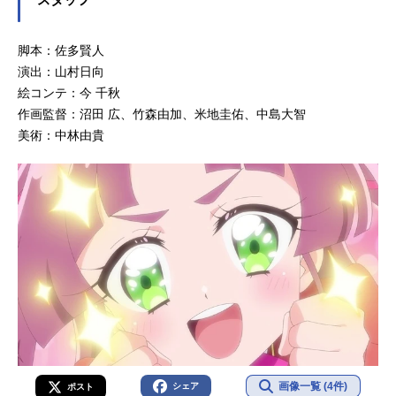
脚本：佐多賢人
演出：山村日向
絵コンテ：今 千秋
作画監督：沼田 広、竹森由加、米地圭佑、中島大智
美術：中林由貴
画像一覧 (4件)
シェア
ポスト