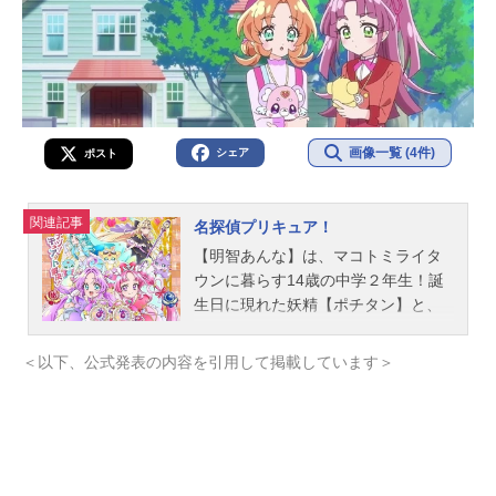
画像一覧 (4件)
シェア
ポスト
関連記事
名探偵プリキュア！
【明智あんな】は、マコトミライタ
ウンに暮らす14歳の中学２年生！誕
生日に現れた妖精【ポチタン】と、
お部屋にあったペンダントに導かれ
て2027年から1999年のまことみらい
＜以下、公式発表の内容を引用して掲載しています＞
市にタイムスリップ…！そこで出会
ったのは、名探偵に憧れている14歳
の女の子【小林みくる】！そんな
中、事件発生！？大切なものを盗ま
れて困っている人がいるみたい…！