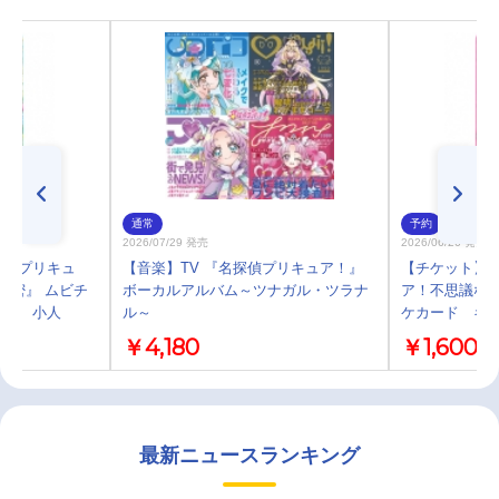
通常
予約
2026/07/29 発売
2026/06/26 発売
探偵プリキュ
【音楽】TV 『名探偵プリキュア！』
【チケット】
秘密』 ムビチ
ボーカルアルバム～ツナガル・ツラナ
ア！不思議な庭
アル 小人
ル～
ケカード キ
￥4,180
￥1,600
最新ニュースランキング