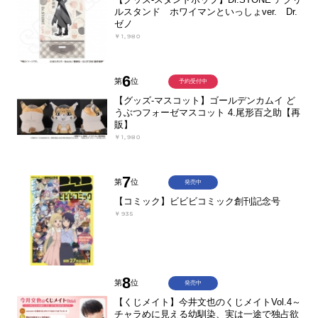
ルスタンド ホワイマンといっしょver. Dr.
ゼノ
￥1,980
6
第
位
予約受付中
【グッズ-マスコット】ゴールデンカムイ ど
うぶつフォーゼマスコット 4.尾形百之助【再
販】
￥1,980
7
第
位
発売中
【コミック】ビビビコミック創刊記念号
￥935
8
第
位
発売中
【くじメイト】今井文也のくじメイトVol.4～
チャラめに見える幼馴染、実は一途で独占欲