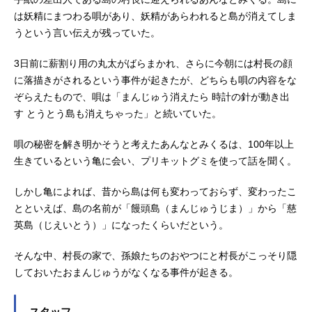
川栄一ウソノワール：日野聡来栖エ
は妖精にまつわる唄があり、妖精があらわれると島が消えてしま
リザ：明智璃子...
うという言い伝えが残っていた。
3日前に薪割り用の丸太がばらまかれ、さらに今朝には村長の顔
に落描きがされるという事件が起きたが、どちらも唄の内容をな
ぞらえたもので、唄は「まんじゅう消えたら 時計の針が動き出
す とうとう島も消えちゃった」と続いていた。
唄の秘密を解き明かそうと考えたあんなとみくるは、100年以上
生きているという亀に会い、プリキットグミを使って話を聞く。
しかし亀によれば、昔から島は何も変わっておらず、変わったこ
とといえば、島の名前が「饅頭島（まんじゅうじま）」から「慈
英島（じえいとう）」になったくらいだという。
そんな中、村長の家で、孫娘たちのおやつにと村長がこっそり隠
しておいたおまんじゅうがなくなる事件が起きる。
スタッフ