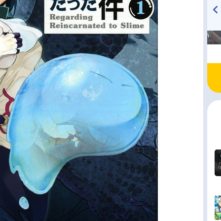
高橋美紀のおんぷの気持ち
TVアニメ『戦隊大失格』
♪ in アニメイトタイムズ
radio 大直会 2nd season