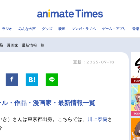
ラジオ
みんなの声
グッズ
映画
マンガ・ラノベ
ゲーム・アプリ
音楽
メ
声優
ラジオ
み
品・漫画家・最新情報一覧
更新：2025-07-18
コスプレ
2.5次元
配信
アニメ映画一覧
今期アニメ曜日別一覧
実写化映画一覧
春アニメ
ール・作品・漫画家・最新情報一覧
男性声優/女性声優一覧
夏アニメ
FOLLOW US
いき）さんは東京都出身。こちらでは、
川上泰樹
さ
介！