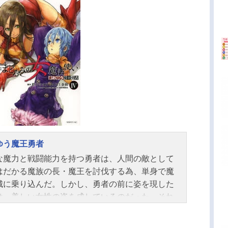
リチ、そしてヤトリと同じく忠義の御三家の一
レミオン家のトルウェイ・レミオンと出会うこと
る。道中、彼らと賑やかな時間を過ごしていたそ
、突如船が座礁する。総員退艦となり脱出する5
…だが、そこで一人の少女が船から海へ落ちる姿
に入る。ためらわず、大荒れの海に飛び込むイク
そして、彼は少女の小さな手を握った。時に帝暦9
年。それが後に常怠常勝の智将と呼ばれた男と、帝
後の女王と呼ばれた女の初めての邂逅。“約束され
北”へと向かう、物語の発端である――。作品名ね
き精霊戦記天鏡のアルデラミン放送形態TVアニメ
ゆう魔王勇者
ュール2016年7月8日（金）～2016年9月30日
な魔力と戦闘能力を持つ勇者は、人間の敵として
TOKYOMXほか話数...
はだかる魔族の長・魔王を討伐する為、単身で魔
城に乗り込んだ。しかし、勇者の前に姿を現した
は、美しい女性の姿を成しているのだった。それ
果敢に戦いを挑もうとする勇者だったが、魔王は
を受け流すかのようにある説明を始める。この戦