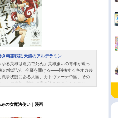
巻き精霊戦記 天鏡のアルデラミン
らゆる英雄は過労で死ぬ」英雄嫌いの青年が辿っ
約束の物語”が、今幕を開ける――隣接するキオカ共
と戦争状態にある大国、カトヴァーナ帝国。その
で一人の青年が戦乱に巻き込まれようとしてい
名はイクタ・ソローク。戦争嫌いの怠け者で女好
いう、およそ軍人とはかけ離れた人物だ。幼馴染
るヤトリシノ・イグセムとともに高等士官試験を
ろみの女魔法使い｜漫画
ていた彼は、二次試験への送迎船で、看護学校出
ハローマ・ベッケル、旧軍閥名家のマシュー・テ