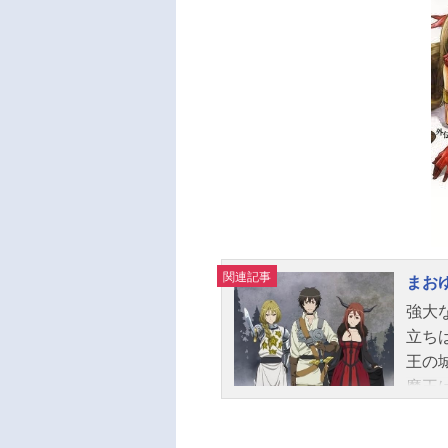
トジ
角、
とな
の時
人…
が目
タ。
05
国最
た敗
じ巻
関連記事
まお
スケジ
強大
（金）
立ち
王の
魔王
でも
それ