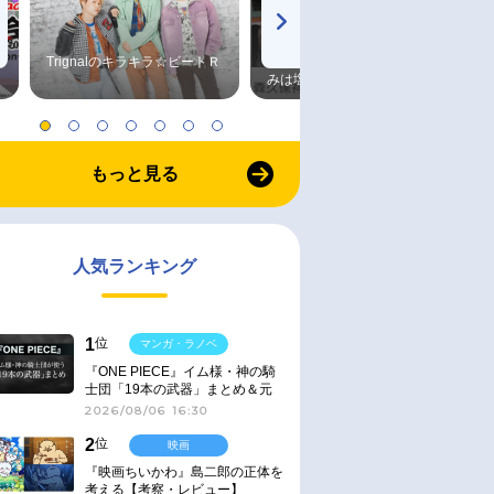
Trignalのキラキラ☆ビートＲ
森久保祥太郎×浪川大輔 つま
みは塩だけ
もっと見る
人気ランキング
1
位
マンガ・ラノベ
『ONE PIECE』イム様・神の騎
士団「19本の武器」まとめ＆元
ネタ
2026/08/06 16:30
2
位
映画
『映画ちいかわ』島二郎の正体を
考える【考察・レビュー】