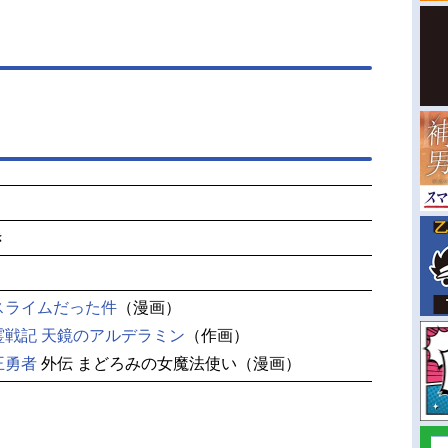
き
スライムだった件
（漫画）
霊戦記 天鏡のアルデラミン
（作画）
王勇者
外伝 まどろみの女魔法使い（漫画）