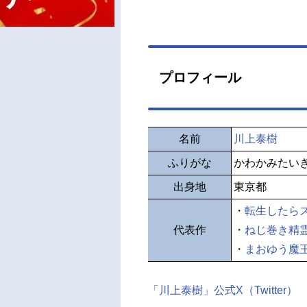
プロフィール
名前
川上泰樹
ふりがな
かわかみたい
出身地
東京都
・
転生したら
代表作
・
ねじ巻き精
・
まおゆう魔
「川上泰樹」公式X（Twitter）