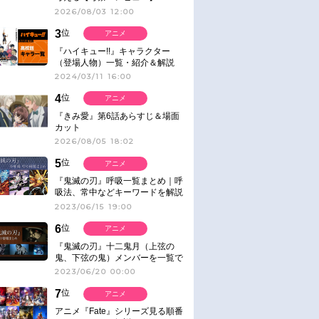
2026/08/03 12:00
3
位
アニメ
『ハイキュー!!』キャラクター
（登場人物）一覧・紹介＆解説
2024/03/11 16:00
4
位
アニメ
『きみ愛』第6話あらすじ＆場面
カット
2026/08/05 18:02
5
位
アニメ
『鬼滅の刃』呼吸一覧まとめ｜呼
吸法、常中などキーワードを解説
2023/06/15 19:00
6
位
アニメ
『鬼滅の刃』十二鬼月（上弦の
鬼、下弦の鬼）メンバーを一覧で
紹介＆解説（登場鬼の情報まと
2023/06/20 00:00
め）
7
位
アニメ
アニメ『Fate』シリーズ見る順番