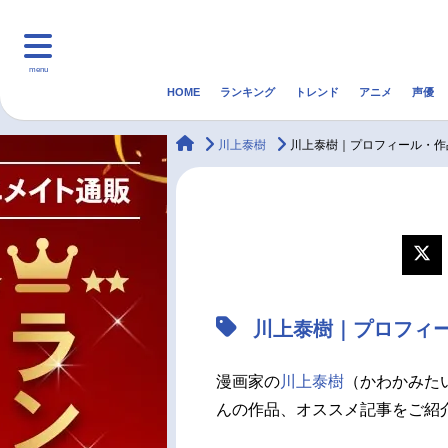
menu
HOME
ランキング
トレンド
アニメ
声優
HOME
ランキング
アニ
animateTimes
川上泰樹
川上泰樹｜プロフィール・作
マンガ・ラノベ
ゲーム・アプリ
音楽
最新記事一覧
アニメ記事一覧
川上泰樹｜プロフィ
声優記事一覧
漫画家の
川上泰樹
（かわかみた
んの作品、オススメ記事をご紹