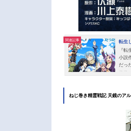
関連記事
転生
『転
小説
だっ
スス
ねじ巻き精霊戦記 天鏡のア