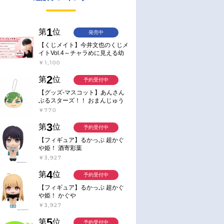
1
第
位
発売中
【くじメイト】今井文也のくじメ
イトVol.4～チャラめに見える幼
馴染、実は一途で独占欲が強いん
￥1,100
です～
2
第
位
予約受付中
【グッズ-マスコット】あんさん
ぶるスターズ！！ おまんじゅう
にぎにぎマスコット ねくすと2
￥770
Hbox
3
第
位
予約受付中
【フィギュア】るかっぷ 超かぐ
や姫！ 酒寄彩葉
￥3,927
4
第
位
予約受付中
【フィギュア】るかっぷ 超かぐ
や姫！ かぐや
￥3,927
5
第
位
予約受付中