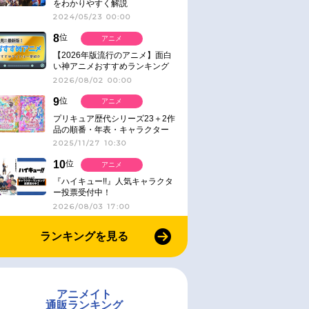
をわかりやすく解説
2024/05/23 00:00
8
位
アニメ
【2026年版流行のアニメ】面白
い神アニメおすすめランキング
【名作・話題作】｜ジャンル別人
2026/08/02 00:00
気作品をピックアップ
9
位
アニメ
プリキュア歴代シリーズ23＋2作
品の順番・年表・キャラクター
【2025年版】
2025/11/27 10:30
10
位
アニメ
『ハイキュー!!』人気キャラクタ
ー投票受付中！
2026/08/03 17:00
ランキングを見る
アニメイト
通販ランキング