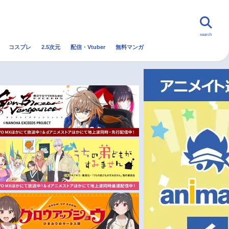
search
コスプレ
2.5次元
配信・Vtuber
無料マンガ
んなの声
グッズ
映画
・Vtuber
トレンド
無料マンガ
秋アニメ
冬アニメ