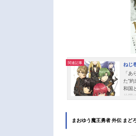
関連記事
ねじ
「あ
た“
和国
片隅
た。
きと
であ
まおゆう魔王勇者 外伝 まど
受け
身の