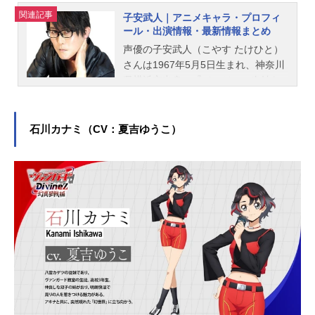
関連記事
子安武人｜アニメキャラ・プロフィ
ール・出演情報・最新情報まとめ
声優の子安武人（こやす たけひと）
さんは1967年5月5日生まれ、神奈川
県横浜市出身。『ジョジョの奇妙な
冒険』のディオ・ブランドー役をは
じめ、『呪術廻戦』の伏黒甚爾役な
ど、人気作品のキャラクターを多く
石川カナミ（CV：夏吉ゆうこ）
演じています。こちらでは、子安武
人さんのオススメ記事をご紹介！