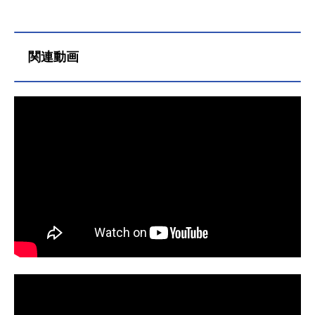
ド』の新田新右衛門役をはじめ、
『アルゴナビス from BanG Drea
m!』の桔梗凛生役など、人気作品の
キャラクターを演じています。こち
関連動画
らでは、森嶋秀太さんのオススメ記
事をご紹介！