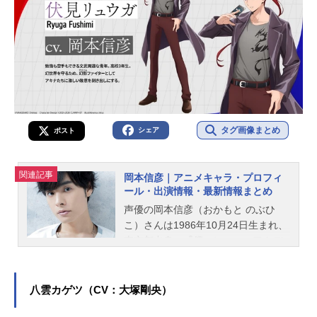
タグ画像まとめ
シェア
ポスト
関連記事
岡本信彦｜アニメキャラ・プロフィ
ール・出演情報・最新情報まとめ
声優の岡本信彦（おかもと のぶひ
こ）さんは1986年10月24日生まれ、
東京都出身。『僕のヒーローアカデ
ミア』の爆豪勝己役をはじめ、『葬
送のフリーレン』のヒンメル役な
ど、人気作品のキャラクターを多く
八雲カゲツ（CV：大塚剛央）
演じています。こちらでは、岡本信