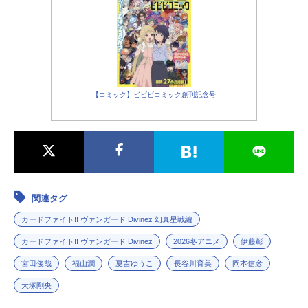
【コミック】ビビビコミック創刊記念号
関連タグ
カードファイト!! ヴァンガード Divinez 幻真星戦編
カードファイト!! ヴァンガード Divinez
2026冬アニメ
伊藤彰
宮田俊哉
福山潤
夏吉ゆうこ
長谷川育美
岡本信彦
大塚剛央