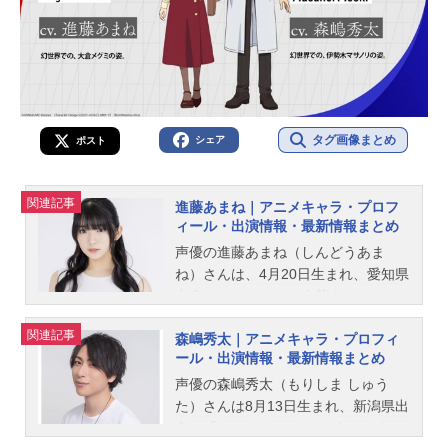
タグ画像まとめ
シェア
ポスト
関連記事
進藤あまね｜アニメキャラ・プロフ
ィール・出演情報・最新情報まとめ
声優の進藤あまね（しんどうあま
ね）さんは、4月20日生まれ、愛知県
出身。こちらでは、進藤あまねさん
のプロフィールと関連記事を紹介し
関連記事
森嶋秀太｜アニメキャラ・プロフィ
ます。
ール・出演情報・最新情報まとめ
声優の森嶋秀太（もりしま しゅう
た）さんは8月13日生まれ、新潟県出
身。『カードファイト!! ヴァンガー