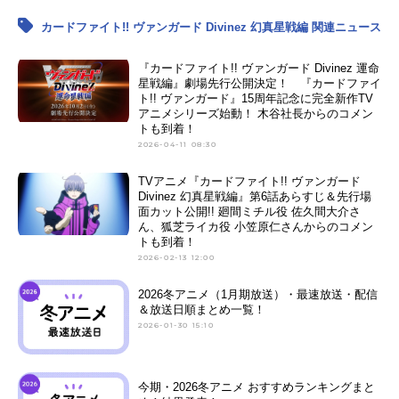
カードファイト!! ヴァンガード Divinez 幻真星戦編 関連ニュース
『カードファイト!! ヴァンガード Divinez 運命
星戦編』劇場先行公開決定！ 『カードファイ
ト!! ヴァンガード』15周年記念に完全新作TV
アニメシリーズ始動！ 木谷社長からのコメン
トも到着！
2026-04-11 08:30
TVアニメ『カードファイト!! ヴァンガード
Divinez 幻真星戦編』第6話あらすじ＆先行場
面カット公開!! 廻間ミチル役 佐久間大介さ
ん、狐芝ライカ役 小笠原仁さんからのコメン
トも到着！
2026-02-13 12:00
2026冬アニメ（1月期放送）・最速放送・配信
＆放送日順まとめ一覧！
2026-01-30 15:10
今期・2026冬アニメ おすすめランキングまと