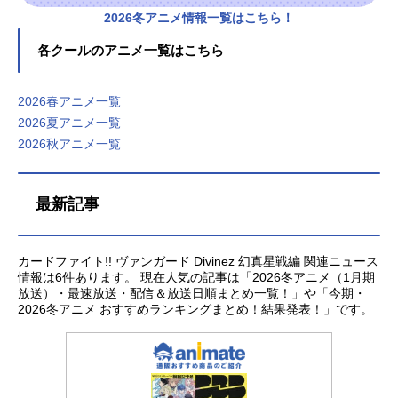
杏...
嶋秀太狐芝ライカ：小笠原仁スタッ
ィレクター：西野隼人色彩設計：小
2026冬アニメ情報一覧はこちら！
フ製作総指揮・原案：木谷高明原
宮ひかり撮影監督：大友志優音響監
作：ブシロード 伊藤彰監督：山田
督：明田川仁音響効果：馬場將実編
各クールのアニメ一覧はこちら
卓キャラクターデザイン原案：CLAM
集：黒澤雅之音楽：桑野聖入場曲音
Pシリーズ構成：校條春 大西雄仁キ
楽プロデューサー：山田公平 藤井
2026春アニメ一覧
ャラクターデザイ...
亮太制作担当：越石英一アニメーシ
2026夏アニメ一覧
ョン制作：キネマシトラス ぎふと
アニメーション STUDIOJEMI製
2026秋アニメ一覧
作：ブシロード主題歌「Escape」Kis
-My-Ft2公開開始年＆季節2026秋ア
ニメ(C)bushiroadAllRightsReserved.
最新記事
(C)VANGUARDDivinezCharacterDesi
gn...
カードファイト!! ヴァンガード Divinez 幻真星戦編 関連ニュース
情報は6件あります。 現在人気の記事は「2026冬アニメ（1月期
放送）・最速放送・配信＆放送日順まとめ一覧！」や「今期・
2026冬アニメ おすすめランキングまとめ！結果発表！」です。