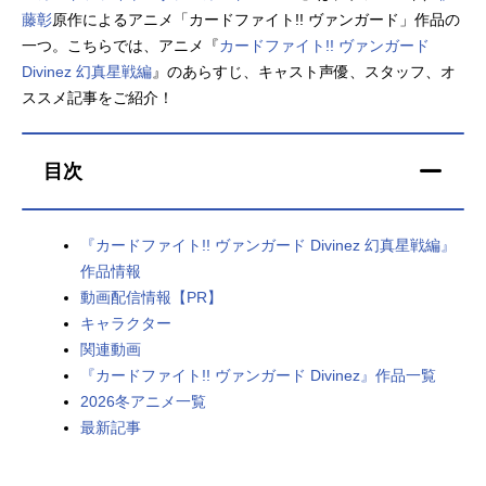
藤彰
原作によるアニメ「カードファイト!! ヴァンガード」作品の
アニメ映画一覧
実写化映画一覧
一つ。こちらでは、アニメ『
カードファイト!! ヴァンガード
Divinez 幻真星戦編
』のあらすじ、キャスト声優、スタッフ、オ
今期アニメ曜日別一覧
ススメ記事をご紹介！
春アニメ
夏アニメ
目次
秋アニメ
冬アニメ
男性声優/女性声優一覧
『カードファイト!! ヴァンガード Divinez 幻真星戦編』
作品情報
FOLLOW US
動画配信情報【PR】
キャラクター
関連動画
『カードファイト!! ヴァンガード Divinez』作品一覧
2026冬アニメ一覧
最新記事