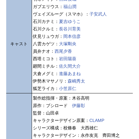
ガブエリウス：
福山潤
ヴェイズルーグ（スマホ）：
子安武人
石川カナミ：
夏吉ゆうこ
石川クルミ：
長谷川育美
伏見リュウガ：
岡本信彦
キャスト
八雲カゲツ：
大塚剛央
員弁ナオ：
西尾夕香
西塔ミコト：
岩田陽葵
廻間ミチル：
佐久間大介
大倉メグミ：
進藤あまね
伊勢木マサノリ：
森嶋秀太
狐芝ライカ：
小笠原仁
製作総指揮・原案：木谷高明
原作：ブシロード
伊藤彰
監督：山田卓
キャラクターデザイン原案：
CLAMP
シリーズ構成：校條春 大西雄仁
キャラクターデザイン：永作友克 齊田博之