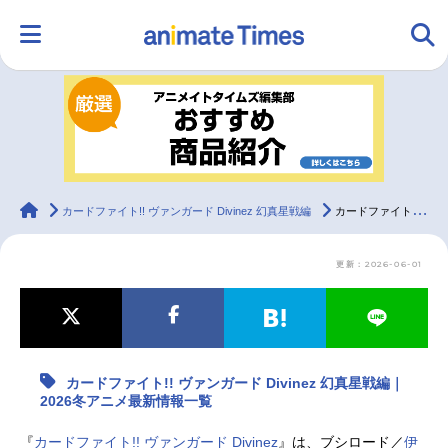
HOME
ランキング
アニメ
声優
ラジオ
みんなの声
グッズ
映画
animateTimes
カードファイト!! ヴァンガード Divinez 幻真星戦編
カードファイト!! ヴァンガード Divinez 幻真星戦編｜2026冬アニメ最新情報一覧
更新：2026-06-01
マンガ・ラノベ
ゲーム・アプリ
音楽
コスプレ
2.5次元
配信・Vtuber
トレンド
無料マンガ
カードファイト!! ヴァンガード Divinez 幻真星戦編｜
最新記事一覧
2026冬アニメ最新情報一覧
アニメ記事一覧
声優記事一覧
『
カードファイト!! ヴァンガード Divinez
』は、ブシロード／
伊