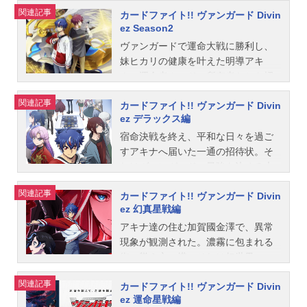
イター。彼らを待っていたのは、お
関連記事
カードファイト!! ヴァンガード Divin
互いにファイトして最後まで勝ち残
ez Season2
った一人が、願いを叶えられるとい
う“運命大戦”であった。病弱な妹を助
ヴァンガードで運命大戦に勝利し、
けたい少年・明導アキナは、その願
妹ヒカリの健康を叶えた明導アキ
いを叶えるべく運命大戦へ参加す
ナ。運命者カードの所有者たちを招
る。そして、強力なファイター達と
集したガブエリウスは、運命大戦の
関連記事
カードファイト!! ヴァンガード Divin
の戦いへ身を投じていく――。作品
真の目的を明かす。そして現れるも
ez デラックス編
名カードファイト!!ヴァンガードDivin
う一体のぬいぐるみ、シヴィルト。6
ez放送形態TVアニメシリーズカード
人の宿命者カードの所有者を引き連
宿命決戦を終え、平和な日々を過ご
ファイト!!ヴァンガードスケジュール
れたシヴィルトは、勝利した者たち
すアキナへ届いた一通の招待状。そ
2024年1月13日（土）〜2024年4月2
が願いを叶えられるという「宿命決
れはヴァンガードの最強を決める大
0日（土）テレビ東京ほか話数全13話
戦」の開幕を宣言する。運命vs宿
会「デラックス」への参加権利だっ
関連記事
カードファイト!! ヴァンガード Divin
キャスト明導アキナ：宮田俊哉ガブ
命、因縁と思惑が交差する激しい戦
た！熱き戦いの火蓋が、再び切られ
ez 幻真星戦編
エリウス：福山潤明導ヒカリ：幸村
いが始まった！作品名カードファイ
る！さらに、ナオから師匠と呼ばれ
恵理員弁ナオ：西尾夕香呼続スオ
ト!!ヴァンガードDivinezSeason2放
る男が現れ――「君は、何のために
アキナ達の住む加賀國金澤で、異常
ウ：川島零士西塔ミコト：岩田陽葵
送形態TVアニメシリーズカードファ
ヴァンガードをやっているんだ？」
現象が観測された。濃霧に包まれる
清蔵タイゾウ：真野拓実伊勢木マサ
イト!!ヴァンガードDivinezスケジュ
作品名カードファイト!!ヴァンガード
街、聳え立つ塔。それは幻世界。―
ノリ：森嶋秀太大倉メグミ：進藤あ
ール2024年7月6日（土）〜2024年1
Divinezデラックス編放送形態TVアニ
―赫き月の昇る夜、彼らは"幻影(ファ
関連記事
カードファイト!! ヴァンガード Divin
まねスタッフ製作総指揮・原案：木
0月12日（土）テレビ東京ほか話数全
メシリーズカードファイト!!ヴァンガ
ントム)"となる。幻世界に迷い込んだ
ez 運命星戦編
谷高明原作：ブシロード 伊藤彰キ
13話キャスト明導アキナ：宮田俊哉
ードDivinezスケジュール2025年1月1
アキナ達の前に”幻影(ファントム)フ