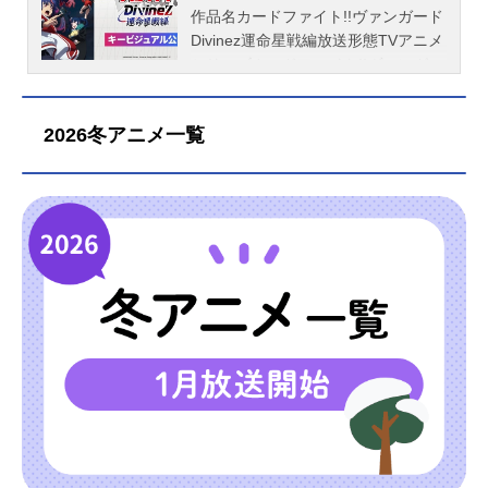
ャラクターデザイン原案：CLAMP監
ガブエリウス：福山潤明導ヒカリ：
1日（土）～2025年4月19日（土）テ
ァイター”が立ちはだかる。対抗でき
作品名カードファイト!!ヴァンガード
督：山田卓シリーズ構成：校條春
幸村恵理員弁ナオ：西尾夕香呼続ス
レビ愛知・テレビ東京系列6局ネット
るのは、カードに選ばれた特別な”幻
Divinez運命星戦編放送形態TVアニメ
大西雄仁キャラクターデザイン：永
オウ：川島零士西塔ミコト：岩田陽
にて話数全13話キャスト明導アキ
真獣(げんまじゅう)ファイター”の
シリーズカードファイト!!ヴァンガー
作友克 齊田博之総作画監督：永作
葵清蔵タイゾウ：真野拓実伊勢木マ
ナ：宮田俊哉八雲カゲツ：大塚剛央
み。幻を消し去るか、真に取って代
ドDivinezスケジュール2026年11月7
友克 PARKGayoungユニット作画監
サノリ：森嶋秀太シヴィルト：釘宮
六王院スズネ：千春員弁ナオ:西尾夕
わるか。――存在を懸けた戦いに、
日（土）～2026年11月21日（土）テ
2026冬アニメ一覧
督：小栗寛子プロップデザイン：多
理恵藍川クオン：島﨑信長鼎セン
香呼続スオウ：川島零士明星エリ
挑め。作品名カードファイト!!ヴァン
レビ愛知・テレ東系列6局ネットほか
田靖子 国吉杏美メカニックデザイ
カ：橘田いずみ西園寺ユナ：渡瀬結
カ：幸村恵理藍川クオン：島﨑信長
ガードDivinez幻真星戦編放送形態TV
【劇場先行】2026年10月2日（金）
ン：高倉武史ロゴデザイン：...
月黒崎キョウマ：水中雅章向江ジン
鼎センカ：伊藤彩沙（代役）大倉メ
アニメシリーズカードファイト!!ヴァ
話数全3話キャストアキナ：宮田俊哉
キ：山下大輝スタッフ製作総指揮・
グミ：進藤あまね狐芝ライカ：小笠
ンガードDivinezスケジュール2026年
石川クルミ（赫月）：長谷川育美明
原案：木谷高明原作：ブシロード
原仁廻間ミチル：佐久間大介御薬袋
1月10日（土）〜2026年4月11日
導ヒカリ（幻世界）：幸村恵理石川
伊藤彰キャラクターデザイン原案：C
ミレイ：中島由貴ギィ：白石晴香ス
（土）テレビ愛知・テレ東系列6局ネ
カナミ：夏吉ゆうこスタッフ製作総
LAMP監督：山田卓シリーズ構成：校
タッフ製作総指揮・原案：木谷高明
ットにて話数全12話キャスト明導ア
指揮・原案：木谷高明原作：ブシロ
條春 大西雄仁キャラクターデザイ
原作：ブシロード 伊藤彰監督：山
キナ：宮田俊哉ガブエリウス：福山
ード 伊藤彰キャラクターデザイン
ン：永作友克 齊田博之総作画監
田卓キャラクターデザイン原案：CL
潤ヴェイズルーグ（スマホ）：子安
原案：CLAMPシリーズ構成：校條
督...
AMPシリーズ構成：校條春：大西雄
武人石川カナミ：夏吉ゆうこ石川ク
春 大西雄仁キャラクターデザイ
仁キャラクターデザイン：永作友
ルミ：長谷川育美伏見リュウガ：岡
ン：永作友克 齊田博之総作画監
克 齊田博之総作画監督：永作友
本信彦八雲カゲツ：大塚剛央員弁ナ
督：永作友克 PARKGayoungユニッ
克 PARKGayoungユニット作画監
オ：西尾夕香西塔ミコト：岩田陽葵
ト作画監督：小栗寛子カード演出：
督：小栗寛子カード演出：山本浩暉
廻間ミチル：佐久間大介大倉メグ
井上雄太ロゴデザイン：鎌田誠美術
プロップデザイン：多田靖子 国吉
ミ：進藤あまね伊勢木マサノリ：森
設定：石森連美術監督：李春3DCGデ