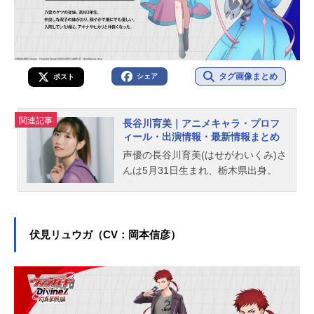
タグ画像まとめ
シェア
ポスト
関連記事
長谷川育美｜アニメキャラ・プロフ
ィール・出演情報・最新情報まとめ
声優の長谷川育美(はせがわいくみ)さ
んは5月31日生まれ、栃木県出身。
『86-エイティシックス-』のヴラデ
ィレーナ・ミリーゼ役をはじめ、
『ぼっち・ざ・ろっく！』の喜多郁
代役など、人気作品のキャラクター
伏見リュウガ（CV：岡本信彦）
を演じています。こちらでは、長谷
川育美さんのオススメ記事をご紹
介！