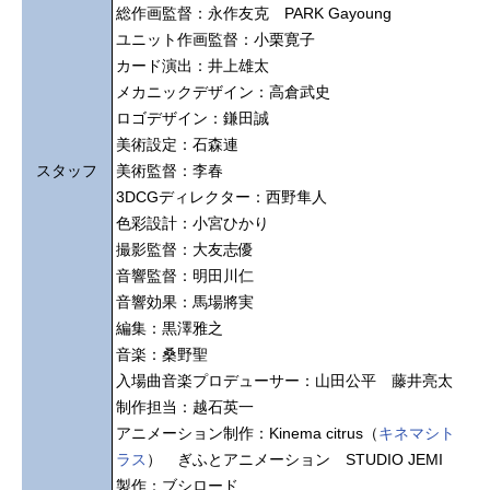
総作画監督：永作友克 PARK Gayoung
ユニット作画監督：小栗寛子
カード演出：井上雄太
メカニックデザイン：高倉武史
ロゴデザイン：鎌田誠
美術設定：石森連
スタッフ
美術監督：李春
3DCGディレクター：西野隼人
色彩設計：小宮ひかり
撮影監督：大友志優
音響監督：明田川仁
音響効果：馬場將実
編集：黒澤雅之
音楽：桑野聖
入場曲音楽プロデューサー：山田公平 藤井亮太
制作担当：越石英一
アニメーション制作：Kinema citrus（
キネマシト
ラス
） ぎふとアニメーション STUDIO JEMI
製作：ブシロード