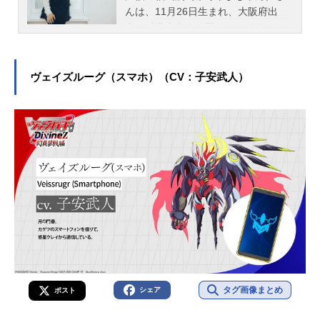
んは、11月26日生まれ、大阪府出
身。『吸血鬼すぐ死ぬ』のドラルク
役をはじめ、『おそ松さん』の松野
一松役など、人気作品のキャラクタ
ーを多く演じています。こちらで
ヴェイズルーグ（スマホ）（CV：子安武人）
は、福山潤さんのオススメ記事をご
紹介！
タグ画像まとめ
シェア
ポスト