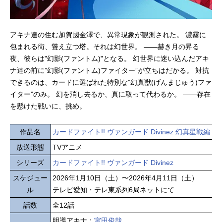
アキナ達の住む加賀國金澤で、異常現象が観測された。 濃霧に
包まれる街、聳え立つ塔。それは幻世界。 ――赫き月の昇る
夜、彼らは"幻影(ファントム)"となる。 幻世界に迷い込んだアキ
ナ達の前に”幻影(ファントム)ファイター”が立ちはだかる。 対抗
できるのは、カードに選ばれた特別な”幻真獣(げんまじゅう)ファ
イター”のみ。 幻を消し去るか、真に取って代わるか。 ――存在
を懸けた戦いに、挑め。
作品名
カードファイト!! ヴァンガード Divinez 幻真星戦編
放送形態
TVアニメ
シリーズ
カードファイト!! ヴァンガード Divinez
スケジュー
2026年1月10日（土）〜2026年4月11日（土）
ル
テレビ愛知・テレ東系列6局ネットにて
話数
全12話
明導アキナ：
宮田俊哉