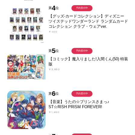
4
第
位
予約受付中
【グッズ-カードコレクション】ディズニー
ツイステッドワンダーランド ランダムカード
コレクション クラブ・ウェアver.
￥400
5
第
位
予約受付中
【コミック】魔入りました!入間くん(50) 特装
版
￥3,850
6
第
位
予約受付中
【音楽】うたの☆プリンスさまっ♪
ST☆RISH PRISM FOREVER!
￥1,650