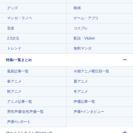
グッズ
映画
マンガ・ラノベ
ゲーム・アプリ
音楽
コスプレ
2.5次元
配信・Vtuber
トレンド
無料マンガ
特集/一覧まとめ
最新記事一覧
今期アニメ曜日別一覧
春アニメ
夏アニメ
秋アニメ
冬アニメ
アニメ記事一覧
声優記事一覧
男性声優/女性声優一覧
声優×インタビュー
声優×レポート