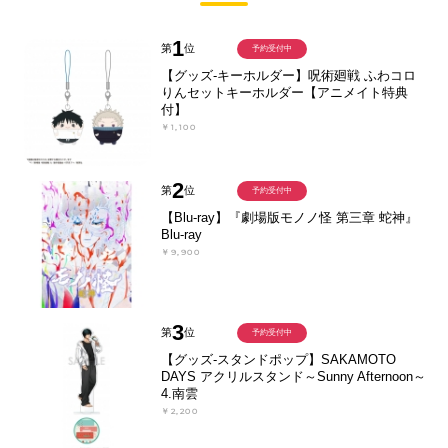
1
第
位
予約受付中
【グッズ-キーホルダー】呪術廻戦 ふわコロ
りんセットキーホルダー【アニメイト特典
付】
￥1,100
2
第
位
予約受付中
【Blu-ray】『劇場版モノノ怪 第三章 蛇神』
Blu-ray
￥9,900
3
第
位
予約受付中
【グッズ-スタンドポップ】SAKAMOTO
DAYS アクリルスタンド～Sunny Afternoon～
4.南雲
￥2,200