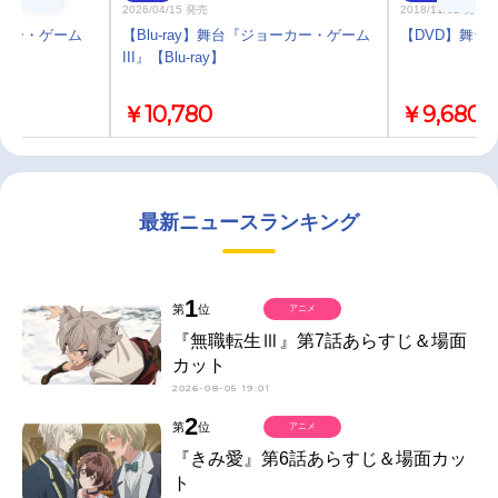
2026/04/15 発売
2018/11/02 発売
ョーカー・ゲーム
【Blu-ray】舞台『ジョーカー・ゲーム
【DVD】舞台 
III』【Blu-ray】
￥10,780
￥9,680
最新ニュースランキング
1
第
位
アニメ
『無職転生Ⅲ』第7話あらすじ＆場面
カット
2026-08-05 19:01
2
第
位
アニメ
『きみ愛』第6話あらすじ＆場面カッ
ト