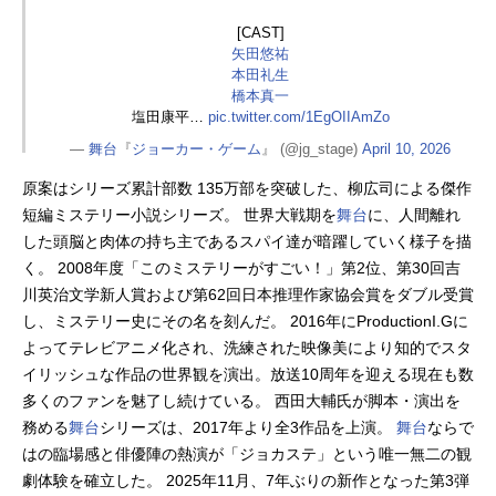
[CAST]
矢田悠祐
本田礼生
橋本真一
塩田康平…
pic.twitter.com/1EgOIIAmZo
—
舞台
『
ジョーカー・ゲーム
』 (@jg_stage)
April 10, 2026
原案はシリーズ累計部数 135万部を突破した、柳広司による傑作
短編ミステリー小説シリーズ。 世界大戦期を
舞台
に、人間離れ
した頭脳と肉体の持ち主であるスパイ達が暗躍していく様子を描
く。 2008年度「このミステリーがすごい！」第2位、第30回吉
川英治文学新人賞および第62回日本推理作家協会賞をダブル受賞
し、ミステリー史にその名を刻んだ。 2016年にProductionI.Gに
よってテレビアニメ化され、洗練された映像美により知的でスタ
イリッシュな作品の世界観を演出。放送10周年を迎える現在も数
多くのファンを魅了し続けている。 西田大輔氏が脚本・演出を
務める
舞台
シリーズは、2017年より全3作品を上演。
舞台
ならで
はの臨場感と俳優陣の熱演が「ジョカステ」という唯一無二の観
劇体験を確立した。 2025年11月、7年ぶりの新作となった第3弾