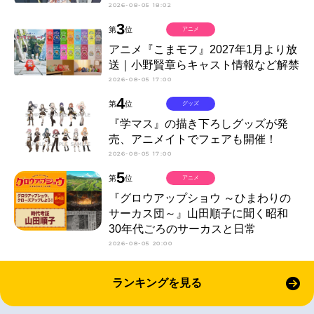
2026-08-05 18:02
3
第
位
アニメ
アニメ『こまモフ』2027年1月より放
送｜小野賢章らキャスト情報など解禁
2026-08-05 17:00
4
第
位
グッズ
『学マス』の描き下ろしグッズが発
売、アニメイトでフェアも開催！
2026-08-05 17:00
5
第
位
アニメ
『グロウアップショウ ～ひまわりの
サーカス団～』山田順子に聞く昭和
30年代ごろのサーカスと日常
2026-08-05 20:00
ランキングを見る