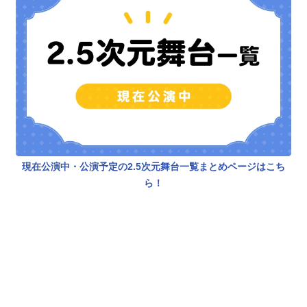
ろん、スリや金庫破りの技に至るま
で、スパイ活動に必要なありとあら
ゆる技術を身につけ、任地へと旅立
っていく。「死ぬな、殺すな」ーー
目立たぬことを旨とするスパイにと
って自決と殺人は最悪の選択肢であ
るとするＤ機関は、陸軍中枢部から
猛反発を受けつつも、味方を欺き、
敵の裏をかき、世界中を暗躍する。
東京、上海、ロンドン……世界各地
で繰り広げられるインテリジェン
現在公演中・公演予定の2.5次元舞台一覧まとめページはこち
ス・ミステリー。作品名ジョーカ
ら！
ー・ゲーム放送形態TVアニメスケジ
ュール2016年4月5日（火）～2016年
6月21日（火）AT-Xほか話数全12話
キャスト結城中佐：堀内賢雄三好：
下野紘神永：木村良平小田切：細谷
佳正甘利：森川智之波多野：梶裕貴
実井：福山潤福本：中井和哉田崎：
櫻井孝宏蒲生次郎：津田健次郎佐久