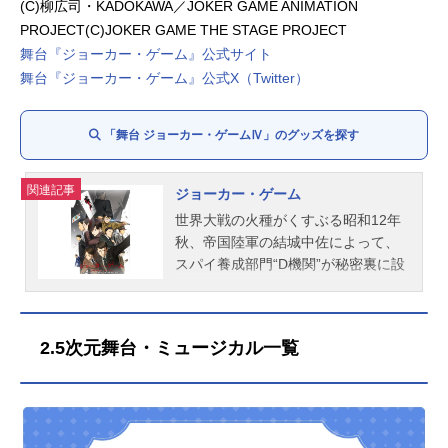
(C)柳広司・KADOKAWA／JOKER GAME ANIMATION
PROJECT(C)JOKER GAME THE STAGE PROJECT
舞台『ジョーカー・ゲーム』公式サイト
舞台『ジョーカー・ゲーム』公式X（Twitter）
「舞台 ジョーカー・ゲームⅣ」のグッズを探す
関連記事
ジョーカー・ゲーム
世界大戦の火種がくすぶる昭和12年
秋、帝国陸軍の結城中佐によって、
スパイ養成部門“D機関”が秘密裏に設
立される。生え抜きの軍人を尊ぶ陸
軍の風潮に反し、機関員として選ば
れたのは、東京や京都といった一般
2.5次元舞台・ミュージカル一覧
の大学を卒業し、超人的な選抜試験
を平然とくぐり抜けた若者たちだ。
彼らは魔術師のごとき知略を持つ結
城中佐のもと、爆薬や無電の扱い
方、自動車や飛行機の操縦法はもち