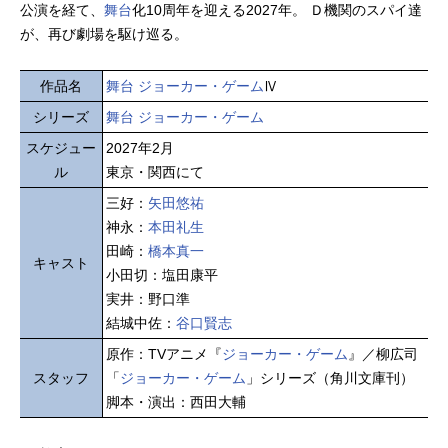
公演を経て、
舞台
化10周年を迎える2027年。 Ｄ機関のスパイ達
が、再び劇場を駆け巡る。
作品名
舞台 ジョーカー・ゲーム
Ⅳ
シリーズ
舞台 ジョーカー・ゲーム
スケジュー
2027年2月
ル
東京・関西にて
三好：
矢田悠祐
神永：
本田礼生
田崎：
橋本真一
キャスト
小田切：塩田康平
実井：野口準
結城中佐：
谷口賢志
原作：TVアニメ『
ジョーカー・ゲーム
』／柳広司
スタッフ
「
ジョーカー・ゲーム
」シリーズ（角川文庫刊）
脚本・演出：西田大輔