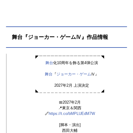
舞台『ジョーカー・ゲームⅣ』作品情報
◤￣￣￣￣￣￣￣￣￣￣￣￣￣￣￣￣◥
舞台
化10周年を飾る第4弾公演
舞台
『
ジョーカー・ゲーム
Ⅳ』
2027年2月 上演決定
◣＿＿＿＿＿＿＿＿＿＿＿＿＿＿＿＿◢
📅2027年2月
📍東京＆関西
🔗
https://t.co/bMPLUEdM7W
[脚本・演出]
西田大輔