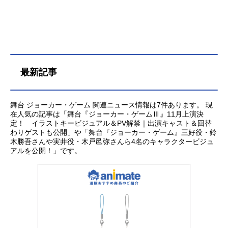
間中尉：関智一武藤大佐：玄田哲章
阿久...
最新記事
舞台 ジョーカー・ゲーム 関連ニュース情報は7件あります。 現
在人気の記事は「舞台『ジョーカー・ゲームⅢ』11月上演決
定！ イラストキービジュアル＆PV解禁｜出演キャスト＆回替
わりゲストも公開」や「舞台『ジョーカー・ゲーム』三好役・鈴
木勝吾さんや実井役・木戸邑弥さんら4名のキャラクタービジュ
アルを公開！」です。