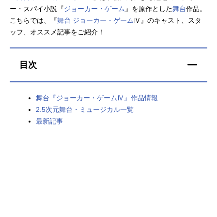
ー・スパイ小説『
ジョーカー・ゲーム
』を原作とした
舞台
作品。
アニメ映画一覧
実写化映画一覧
こちらでは、『
舞台 ジョーカー・ゲーム
Ⅳ』のキャスト、スタ
ッフ、オススメ記事をご紹介！
今期アニメ曜日別一覧
春アニメ
夏アニメ
目次
秋アニメ
冬アニメ
舞台『ジョーカー・ゲームⅣ』作品情報
男性声優/女性声優一覧
2.5次元舞台・ミュージカル一覧
最新記事
FOLLOW US