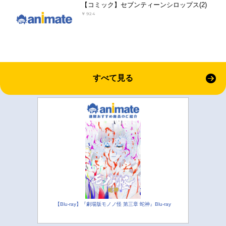
【コミック】セブンティーンシロップス(2)
￥924
すべて見る
【Blu-ray】『劇場版モノノ怪 第三章 蛇神』Blu-ray