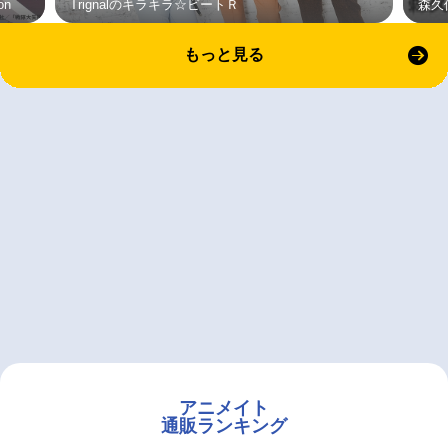
on
Trignalのキラキラ☆ビートＲ
森久
もっと見る
アニメイト
通販ランキング