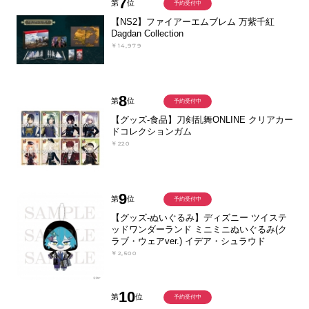
7
第
位
予約受付中
【NS2】ファイアーエムブレム 万紫千紅
Dagdan Collection
￥14,979
8
第
位
予約受付中
【グッズ-食品】刀剣乱舞ONLINE クリアカー
ドコレクションガム
￥220
9
第
位
予約受付中
【グッズ-ぬいぐるみ】ディズニー ツイステ
ッドワンダーランド ミニミニぬいぐるみ(ク
ラブ・ウェアver.) イデア・シュラウド
￥2,500
10
第
位
予約受付中