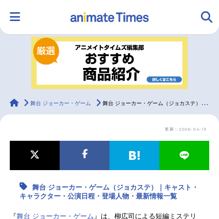
HOME
ランキング
アニメ
声優
ラジオ
みんなの声
グッズ
映画
animateTimes
舞台 ジョーカー・ゲーム
舞台 ジョーカー・ゲーム（ジョカステ）｜キャスト・キャラクター・公演日程・登場人物・最新情報一覧
更新：2026-04-13
マンガ・ラノベ
ゲーム・アプリ
音楽
コスプレ
2.5次元
配信・Vtuber
トレンド
無料マンガ
舞台 ジョーカー・ゲーム（ジョカステ）｜キャスト・
最新記事一覧
キャラクター・公演日程・登場人物・最新情報一覧
アニメ記事一覧
声優記事一覧
『
舞台 ジョーカー・ゲーム
』は、柳広司による短編ミステリ