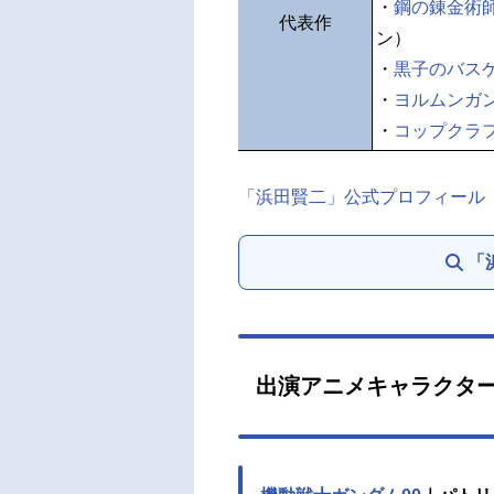
・
鋼の錬金術師 F
代表作
ン）
・
黒子のバス
・
ヨルムンガンド
・
コップクラ
「浜田賢二」公式プロフィール
「
出演アニメキャラクタ