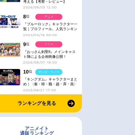
考える【考察・レビュー】
2026/08/03 12:00
8
位
アニメ
『ブルーロック』キャラクター一
覧｜プロフィール、人気ランキン
グ、キャラソン、診断など気にな
2024/04/18 00:00
る情報まとめ
9
位
アニメ
『おっさん剣聖II』メインキャス
ト陣による企画映像公開！
2026/08/07 18:00
10
位
マンガ・ラノベ
『キングダム』キャラクターまと
め｜〈秦・韓・魏・趙・斉・燕〉
2025/08/21 17:00
ランキングを見る
アニメイト
通販ランキング