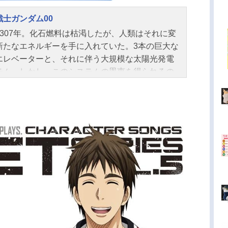
戦士ガンダム00
2307年。化石燃料は枯渇したが、人類はそれに変
新たなエネルギーを手に入れていた。3本の巨大な
エレベーターと、それに伴う大規模な太陽光発電
テム。しかし、このシステムの恩恵を得られるの
一部の大国とその同盟国だけだった。3つの軌道エ
ーターを所有する3つの超大国群。アメリカ合衆国
心とした「ユニオン」。中国、ロシア、インドを
とした「人類革新連盟」。ヨーロッパを中心とし
AEU」。各超大国家群は己の威信と繁栄のため、
なるゼロサム・ゲームを続ける。そう、24世紀に
ても、人類は未だ1つになりきれずにいたのだ…。
な終わりのない戦いの世界で、「武力による戦争
絶」を掲げる私設武装組織が現れる。モビルスー
ガンダム」を所有する彼らの名は、「ソレスタル
イング」。彼らはガンダムをもって、「武力によ
争の根絶」を目指す！作品名機動戦士ガンダム00