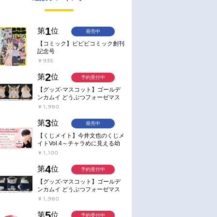
1
第
位
発売中
【コミック】ビビビコミック創刊
記念号
￥935
2
第
位
予約受付中
【グッズ-マスコット】ゴールデ
ンカムイ どうぶつフォーゼマス
コット 4.尾形百之助【再販】
￥1,980
3
第
位
発売中
【くじメイト】今井文也のくじメ
イトVol.4～チャラめに見える幼
馴染、実は一途で独占欲が強いん
￥1,100
です～
4
第
位
予約受付中
【グッズ-マスコット】ゴールデ
ンカムイ どうぶつフォーゼマス
コット 5.月島軍曹【再販】
￥1,980
5
第
位
予約受付中