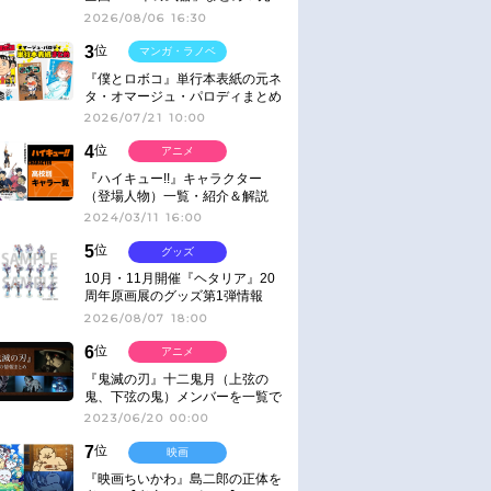
ネタ
2026/08/06 16:30
3
位
マンガ・ラノベ
『僕とロボコ』単行本表紙の元ネ
タ・オマージュ・パロディまとめ
2026/07/21 10:00
4
位
アニメ
『ハイキュー!!』キャラクター
（登場人物）一覧・紹介＆解説
2024/03/11 16:00
5
位
グッズ
10月・11月開催『ヘタリア』20
周年原画展のグッズ第1弾情報
2026/08/07 18:00
6
位
アニメ
『鬼滅の刃』十二鬼月（上弦の
鬼、下弦の鬼）メンバーを一覧で
紹介＆解説（登場鬼の情報まと
2023/06/20 00:00
め）
7
位
映画
『映画ちいかわ』島二郎の正体を