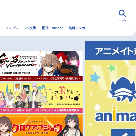
search
コスプレ
2.5次元
配信・Vtuber
無料マンガ
んなの声
グッズ
映画
・Vtuber
トレンド
無料マンガ
秋アニメ
冬アニメ