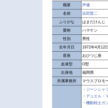
職業
声優
名前
浜田賢二
ふりがな
はまだけんじ
愛称
ハマケン
性別
男性
生年月日
1972年4月12
星座
おひつじ座
血液型
O型
出身地
福岡県
所属事務所
マウスプロモ
・
ジーンシャ
・
デュエル・
・
機動戦士ガン