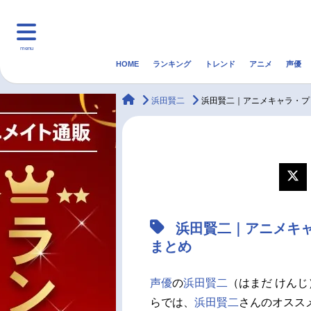
menu
HOME
ランキング
トレンド
アニメ
声優
HOME
ランキング
アニ
animateTimes
浜田賢二
浜田賢二｜アニメキャラ・プ
マンガ・ラノベ
ゲーム・アプリ
音楽
最新記事一覧
アニメ記事一覧
浜田賢二｜アニメキ
声優記事一覧
まとめ
声優
の
浜田賢二
（はまだ けんじ
らでは、
浜田賢二
さんのオスス