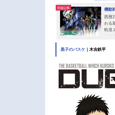
関連記事
機動
西暦
わる
軌道
シス
は、
レベ
黒子のバスケ
｜木吉鉄平
を中
中心
た「
大い
なっ
そん
の根
ツ「
ビー
る戦