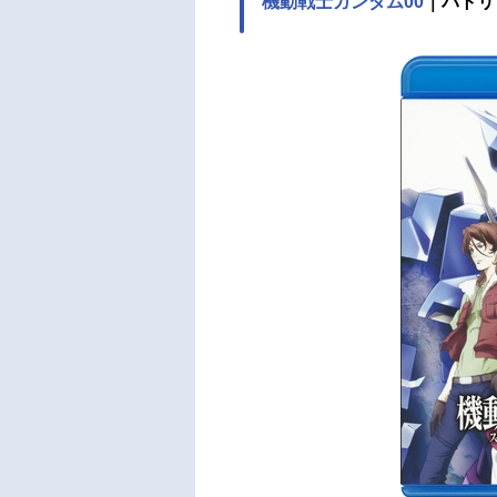
機動戦士ガンダム00
｜パトリ