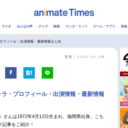
ラジオ
みんなの声
グッズ
映画
マンガ・ラノベ
ゲーム・アプリ
音楽
メ
声優
ラジオ
み
ロフィール・出演情報・最新情報まとめ
更新：2026-04-08
コスプレ
2.5次元
配信
アニメ映画一覧
今期アニメ曜日別一覧
実写化映画一覧
春アニメ
ャラ・プロフィール・出演情報・最新情報
男性声優/女性声優一覧
夏アニメ
FOLLOW US
）さんは1972年4月12日生まれ、福岡県出身。こち
メ記事をご紹介！