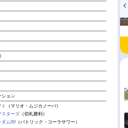
TVアニメ『戦隊大失格』
ハイキュー!! 烏野高校放送部!
radio 大直会 2nd season
日
ーション
フト
（マリオ・ムジカノーバ）
マスターズ
（切札勝利）
ダム00
（パトリック・コーラサワー）