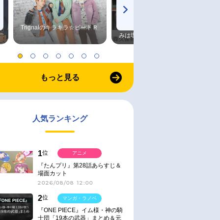
Trignalのキラキラ☆ビートＲ
森久保祥太郎×浪川大輔 つま
みは塩だけ
もっと見る
人気ランキング
1
位
アニメ
『たんプリ』第28話あらすじ＆
場面カット
2026/08/08 12:00
2
位
マンガ・ラノベ
『ONE PIECE』イム様・神の騎
士団「19本の武器」まとめ＆元