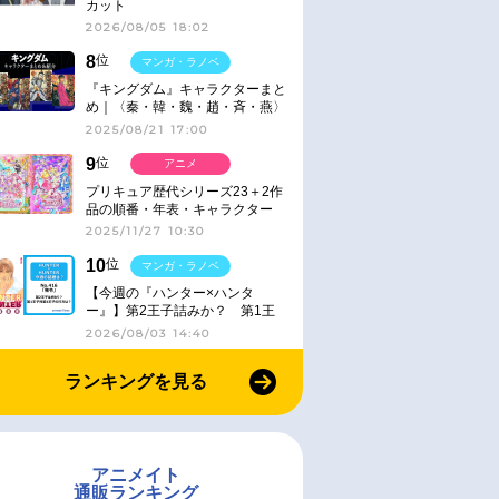
カット
2026/08/05 18:02
8
位
マンガ・ラノベ
『キングダム』キャラクターまと
め｜〈秦・韓・魏・趙・斉・燕〉
2025/08/21 17:00
9
位
アニメ
プリキュア歴代シリーズ23＋2作
品の順番・年表・キャラクター
【2025年版】
2025/11/27 10:30
10
位
マンガ・ラノベ
【今週の『ハンター×ハンタ
ー』】第2王子詰みか？ 第1王
子と第4王子が対峙「発令」＜
2026/08/03 14:40
No.416＞
ランキングを見る
アニメイト
通販ランキング