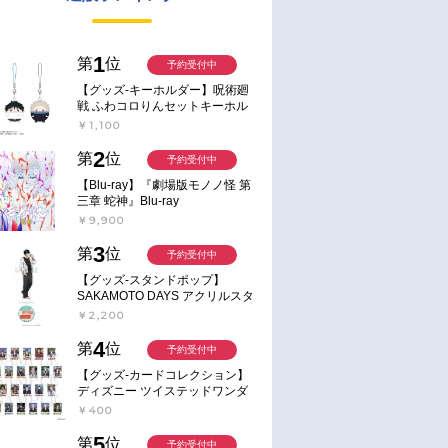
1
第
位
予約受付中
【グッズ-キーホルダー】呪術廻
戦 ふわコロりんセットキーホル
ダー【アニメイト特典付】
￥1,100
2
第
位
予約受付中
【Blu-ray】『劇場版モノノ怪 第
三章 蛇神』Blu-ray
￥9,900
3
第
位
予約受付中
【グッズ-スタンドポップ】
SAKAMOTO DAYS アクリルスタ
ンド～Sunny Afternoon～ 4.南雲
￥2,200
4
第
位
予約受付中
【グッズ-カードコレクション】
ディズニー ツイステッドワンダ
ーランド ランダムカードコレク
￥400
ション クラブ・ウェアver.
5
第
位
予約受付中