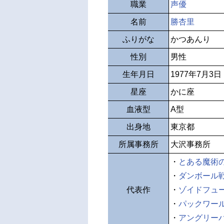
職業
声優
名前
勝杏里
ふりがな
かつあんり
性別
男性
生年月日
1977年7月3日
星座
かに座
血液型
A型
出身地
東京都
所属事務所
大沢事務所
・
とある魔術
・
ダンボール
代表作
・
ゾイドフュ
・
パックワー
・
アングリー