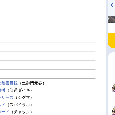
高橋美紀のおんぷの気持ち
TVアニメ『戦隊大失格』
♪ in アニメイトタイムズ
radio 大直会 2nd season
の禁書目録
（土御門元春）
戦機
（仙道ダイキ）
ーザーズ
（シグマ）
ルド
（スパイラル）
バード
（チャック）