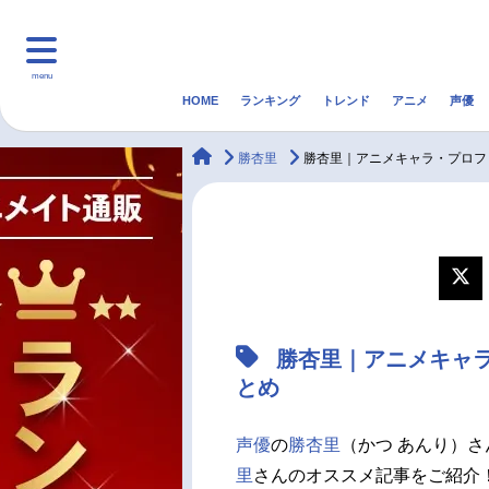
menu
HOME
ランキング
トレンド
アニメ
声優
HOME
ランキング
アニ
animateTimes
勝杏里
勝杏里｜アニメキャラ・プロフ
マンガ・ラノベ
ゲーム・アプリ
音楽
最新記事一覧
アニメ記事一覧
勝杏里｜アニメキャ
声優記事一覧
とめ
声優
の
勝杏里
（かつ あんり）
里
さんのオススメ記事をご紹介