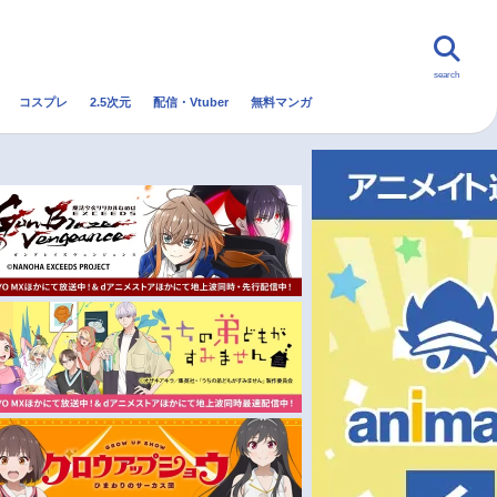
search
コスプレ
2.5次元
配信・Vtuber
無料マンガ
んなの声
グッズ
映画
・Vtuber
トレンド
無料マンガ
秋アニメ
冬アニメ