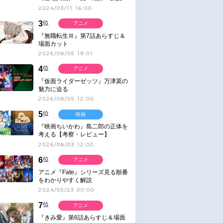
2024/03/11 16:00
3
位
アニメ
『無職転生Ⅲ』第7話あらすじ＆
場面カット
2026/08/05 19:01
4
位
アニメ
『仮面ライダーゼッツ』万津莫の
魅力に迫る
2026/08/05 12:00
5
位
映画
『映画ちいかわ』島二郎の正体を
考える【考察・レビュー】
2026/08/03 12:00
6
位
アニメ
アニメ『Fate』シリーズ見る順番
をわかりやすく解説
2024/05/23 00:00
7
位
アニメ
『きみ愛』第6話あらすじ＆場面