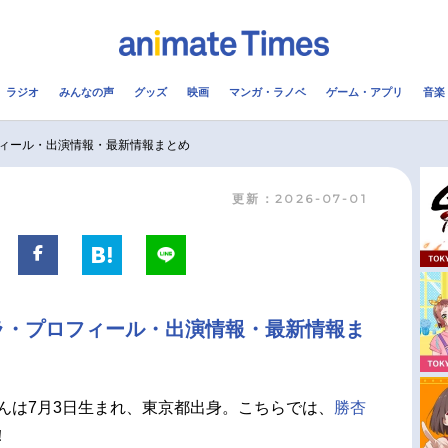
ラジオ
みんなの声
グッズ
映画
マンガ・ラノベ
ゲーム・アプリ
音楽
メ
声優
ラジオ
み
ィール・出演情報・最新情報まとめ
更新：2026-07-01
コスプレ
2.5次元
配信
アニメ映画一覧
今期アニメ曜日別一覧
実写化映画一覧
春アニメ
ラ・プロフィール・出演情報・最新情報ま
男性声優/女性声優一覧
夏アニメ
FOLLOW US
さんは7月3日生まれ、東京都出身。こちらでは、
勝杏
！