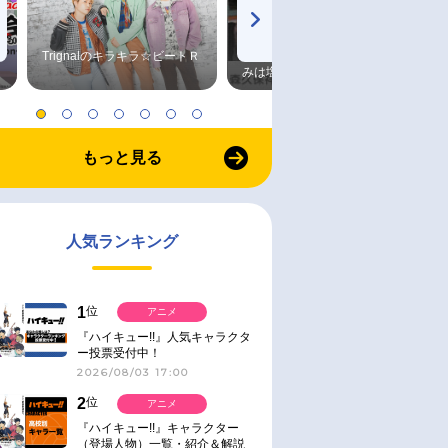
Trignalのキラキラ☆ビートＲ
森久保祥太郎×浪川大輔 つま
みは塩だけ
もっと見る
人気ランキング
1
位
アニメ
『ハイキュー!!』人気キャラクタ
ー投票受付中！
2026/08/03 17:00
2
位
アニメ
『ハイキュー!!』キャラクター
（登場人物）一覧・紹介＆解説