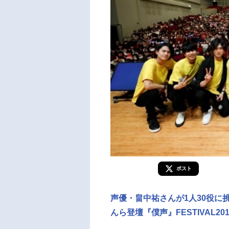
ポスト
声優・畠中祐さんが1人30役に
んら登壇『僕声』FESTIVAL