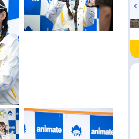
TVアニメ『戦隊大失格』
ハイキュー!! 烏野高校放送部!
radio 大直会 2nd season