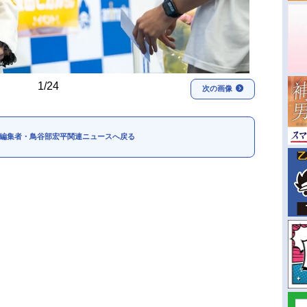
1/24
次の画像
編集者・鳥谷部宏平関連ニュースへ戻る