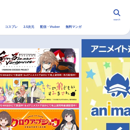
search
コスプレ
2.5次元
配信・Vtuber
無料マンガ
んなの声
グッズ
映画
・Vtuber
トレンド
無料マンガ
秋アニメ
冬アニメ