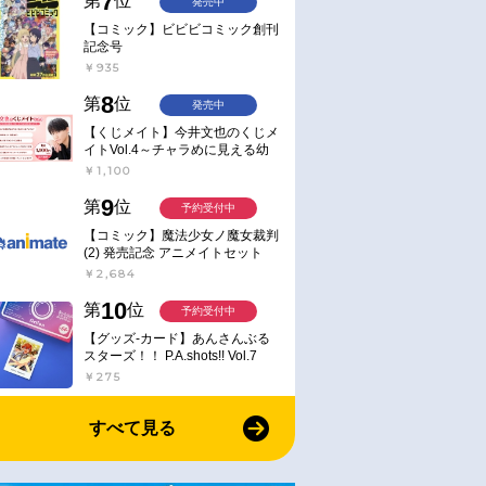
7
第
位
発売中
【コミック】ビビビコミック創刊
記念号
￥935
8
第
位
発売中
【くじメイト】今井文也のくじメ
イトVol.4～チャラめに見える幼
馴染、実は一途で独占欲が強いん
￥1,100
です～
9
第
位
予約受付中
【コミック】魔法少女ノ魔女裁判
(2) 発売記念 アニメイトセット
【アクリルスタンド2種セット購
￥2,684
入用シリアル付き】【完全受注生
産】
10
第
位
予約受付中
【グッズ-カード】あんさんぶる
スターズ！！ P.A.shots!! Vol.7
Action
￥275
すべて見る