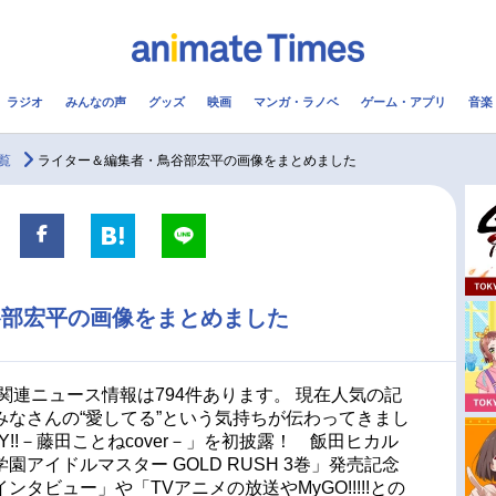
ラジオ
みんなの声
グッズ
映画
マンガ・ラノベ
ゲーム・アプリ
音楽
メ
声優
ラジオ
み
覧
ライター＆編集者・鳥谷部宏平の画像をまとめました
コスプレ
2.5次元
配信
アニメ映画一覧
今期アニメ曜日別一覧
谷部宏平の画像をまとめました
実写化映画一覧
春アニメ
男性声優/女性声優一覧
夏アニメ
関連ニュース情報は794件あります。 現在人気の記
なさんの“愛してる”という気持ちが伝わってきまし
FOLLOW US
AY!!－藤田ことねcover－」を初披露！ 飯田ヒカル
アイドルマスター GOLD RUSH 3巻」発売記念
タビュー」や「TVアニメの放送やMyGO!!!!!との