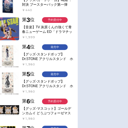
対決 ブースターパック第一弾
【ポイント2倍】
￥440
3
第
位
予約受付中
【音楽】TV 灰原くんの強くて青
春ニューゲーム ED「ドラマチッ
ク逃避行」収録シングル AIM
￥1,999
STAR/愛美【通常盤】
4
第
位
発売中
【グッズ-スタンドポップ】
Dr.STONE アクリルスタンド ホ
ワイマンといっしょver. スタン
￥1,980
リー・スナイダー
5
第
位
発売中
【グッズ-スタンドポップ】
Dr.STONE アクリルスタンド ホ
ワイマンといっしょver. Dr.ゼノ
￥1,980
6
第
位
予約受付中
【グッズ-マスコット】ゴールデ
ンカムイ どうぶつフォーゼマス
コット 4.尾形百之助【再販】
￥1,980