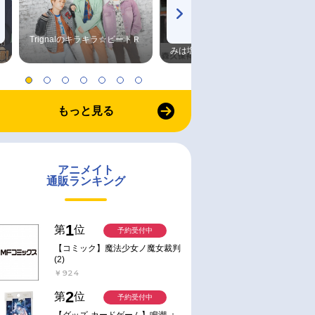
Trignalのキラキラ☆ビートＲ
森久保祥太郎×浪川大輔 つま
みは塩だけ
もっと見る
アニメイト
通販ランキング
1
第
位
予約受付中
【コミック】魔法少女ノ魔女裁判
(2)
￥924
2
第
位
予約受付中
【グッズ-カードゲーム】鳴潮 ：