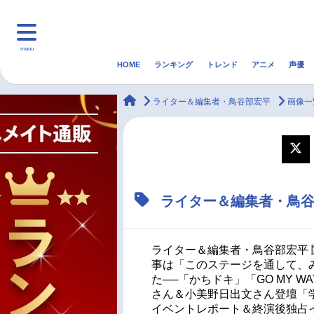
menu
HOME
ランキング
トレンド
アニメ
声優
HOME
ランキング
アニ
animateTimes
ライター＆編集者・鳥谷部宏平
画像一
マンガ・ラノベ
ゲーム・アプリ
音楽
最新記事一覧
ライター＆編集者・鳥
アニメ記事一覧
声優記事一覧
ライター＆編集者・鳥谷部宏平 
事は「このステージを通して、み
た──「かちドキ」「GO MY W
さん＆小美野日出文さん登壇「学園
イベントレポート＆終演後独占イン