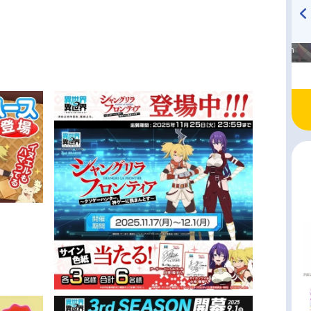
高橋美紀のおんぷの気持ち
TVアニメ『戦隊大失格』
♪ in アニメイトタイムズ
radio 大直会 2nd season