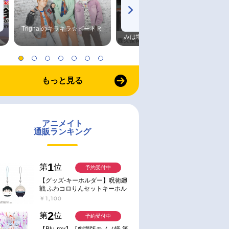
Trignalのキラキラ☆ビートＲ
森久保祥太郎×浪川大輔 つま
みは塩だけ
もっと見る
アニメイト
通販ランキング
1
第
位
予約受付中
【グッズ-キーホルダー】呪術廻
戦 ふわコロりんセットキーホル
ダー【アニメイト特典付】
￥1,100
2
第
位
予約受付中
【Blu-ray】『劇場版モノノ怪 第