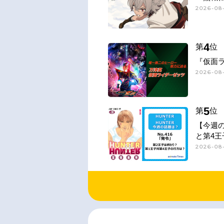
2026-08-
4
第
位
『仮面
2026-08-
5
第
位
【今週
と第4王
2026-08-