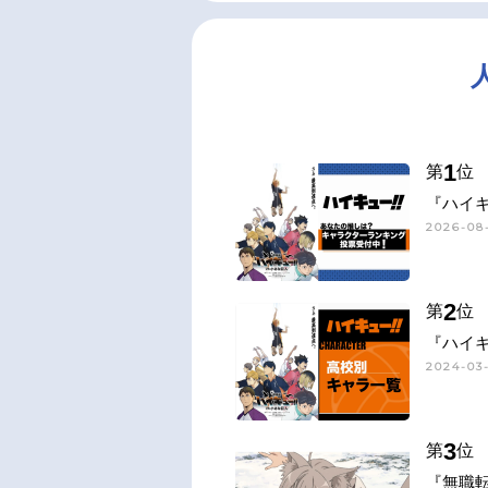
1
第
位
『ハイキ
2026-08-
2
第
位
『ハイキ
2024-03-
3
第
位
『無職