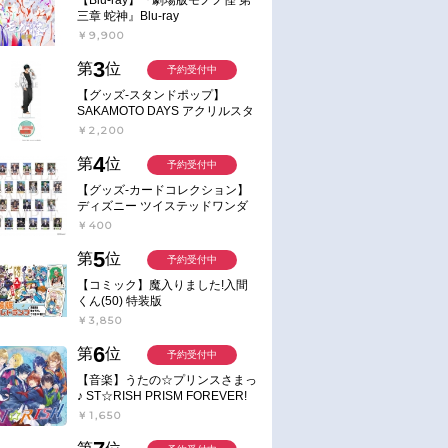
三章 蛇神』Blu-ray
￥9,900
3
第
位
予約受付中
【グッズ-スタンドポップ】
SAKAMOTO DAYS アクリルスタ
ンド～Sunny Afternoon～ 4.南雲
￥2,200
4
第
位
予約受付中
【グッズ-カードコレクション】
ディズニー ツイステッドワンダ
ーランド ランダムカードコレク
￥400
ション クラブ・ウェアver.
5
第
位
予約受付中
【コミック】魔入りました!入間
くん(50) 特装版
￥3,850
6
第
位
予約受付中
【音楽】うたの☆プリンスさまっ
♪ ST☆RISH PRISM FOREVER!
￥1,650