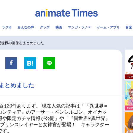
ラジオ
みんなの声
グッズ
映画
マンガ・ラノベ
ゲーム・アプリ
音楽
メ
声優
ラジオ
み
異世界の画像をまとめました
コスプレ
2.5次元
配信
アニメ映画一覧
今期アニメ曜日別一覧
まとめました
実写化映画一覧
春アニメ
男性声優/女性声優一覧
夏アニメ
報は20件あります。 現在人気の記事は「『異世界∞
ロンティア』のアーサー・ペンシルゴン、オイカッ
FOLLOW US
報や限定ガチャ情報が公開」や「『異世界∞異世界』
ゴブリンスレイヤーと女神官が登場！ キャラクター
です。