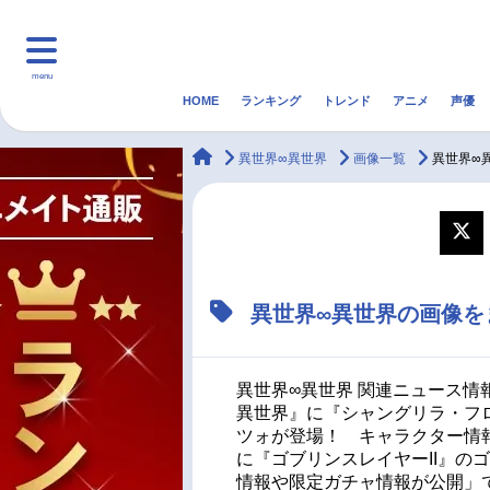
menu
HOME
ランキング
トレンド
アニメ
声優
HOME
ランキング
アニ
animateTimes
異世界∞異世界
画像一覧
異世界∞
マンガ・ラノベ
ゲーム・アプリ
音楽
最新記事一覧
異世界∞異世界の画像を
アニメ記事一覧
声優記事一覧
異世界∞異世界 関連ニュース情
異世界』に『シャングリラ・フ
ツォが登場！ キャラクター情
に『ゴブリンスレイヤーII』の
情報や限定ガチャ情報が公開」