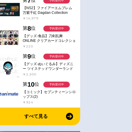
7
第
位
予約受付中
【NS2】ファイアーエムブレム
万紫千紅 Dagdan Collection
￥14,979
8
第
位
予約受付中
【グッズ-食品】刀剣乱舞
ONLINE クリアカードコレクショ
ンガム
￥220
9
第
位
予約受付中
【グッズ-ぬいぐるみ】ディズニ
ー ツイステッドワンダーランド
ミニミニぬいぐるみ(クラブ・ウ
￥2,500
ェアver.) イデア・シュラウド
10
第
位
予約受付中
【コミック】セブンティーンシロ
ップス(2)
￥924
すべて見る