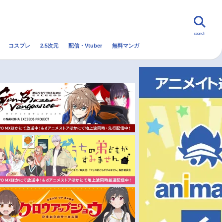
search
コスプレ
2.5次元
配信・Vtuber
無料マンガ
んなの声
グッズ
映画
・Vtuber
トレンド
無料マンガ
秋アニメ
冬アニメ