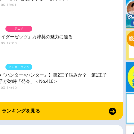
05 19:01
アニメ
ライダーゼッツ』万津莫の魅力に迫る
05 12:00
マンガ・ラノベ
の『ハンター×ハンター』】第2王子詰みか？ 第1王子
子が対峙「発令」＜No.416＞
03 14:40
ランキングを見る