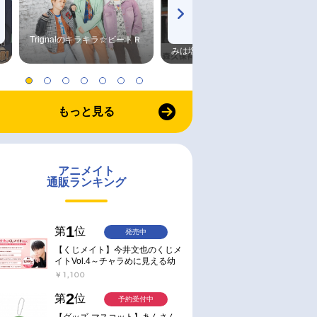
Trignalのキラキラ☆ビートＲ
森久保祥太郎×浪川大輔 つま
みは塩だけ
もっと見る
アニメイト
通販ランキング
1
第
位
発売中
【くじメイト】今井文也のくじメ
イトVol.4～チャラめに見える幼
馴染、実は一途で独占欲が強いん
￥1,100
です～
2
第
位
予約受付中
【グッズ-マスコット】あんさん