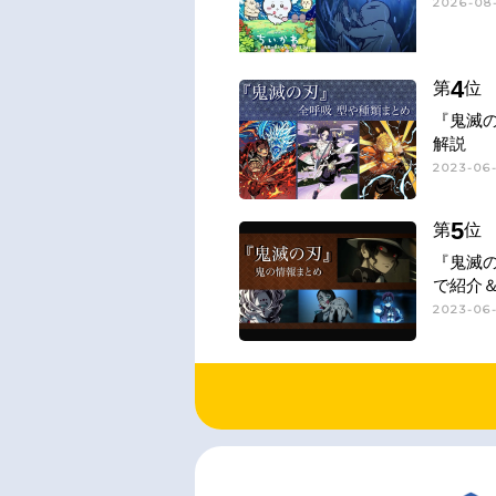
2026-08-
4
第
位
『鬼滅
解説
2023-06-
5
第
位
『鬼滅
で紹介
2023-06