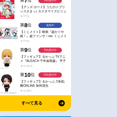
7
第
位
予約受付中
【グッズ-カード】うたの☆プリ
ンスさまっ♪ カスタマイズビジュ
アルカードコレクション Best
￥770
Shots from Everyday Life Ver.
8
第
位
発売中
【くじメイト】映画『超かぐや
姫！』超ファンサ！ver. くじメイ
ト
￥770
9
第
位
予約受付中
【フィギュア】るかっぷ TVアニ
メ『BLEACH 千年血戦篇』 平子
真子
￥4,020
10
第
位
予約受付中
【フィギュア】るかっぷ 刀剣乱
舞ONLINE 加州清光
￥4,301
すべて見る