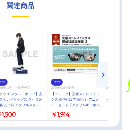
関連商品
予約
予約
予約
026年10月 中 発売予定
2026/09/04 発売
2026/08/28 発売
グッズ-スタンドポップ】文
【コミック】文豪ストレイドッ
【グッズ-バッ
ストレイドッグス 迷ヰ犬達
グス 探偵社設立秘話(3) アニメ
イドッグス 缶
宴 其ノ四 アクリルスタンド
イトセット【アクリルキーホル
宰治
ダー付き】
1,500
￥1,914
￥440