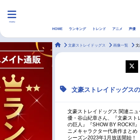
menu
HOME
ランキング
トレンド
アニメ
声優
HOME
ランキング
アニ
animateTimes
文豪ストレイドッグス
画像一覧
文
マンガ・ラノベ
ゲーム・アプリ
音楽
最新記事一覧
文豪ストレイドッグス
アニメ記事一覧
声優記事一覧
文豪ストレイドッグス 関連ニュ
優・谷山紀章さん、『文豪スト
の巨人』『SHOW BY ROCK
ニメキャラクター代表作まとめ（
シーズン2023年1月放送開始