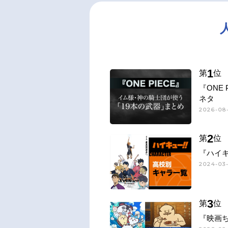
1
第
位
『ONE
ネタ
2026-08-
2
第
位
『ハイキ
2024-03-
3
第
位
『映画