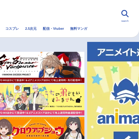
search
コスプレ
2.5次元
配信・Vtuber
無料マンガ
んなの声
グッズ
映画
・Vtuber
トレンド
無料マンガ
秋アニメ
冬アニメ