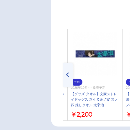
通常
予約
2017/04/04 発売
2026年10月 中 発売予定
2
【コミック】文豪ストレイドッ
【グッズ-タオル】文豪ストレ
【
グス わん!(2)
イドッグス 迷ヰ犬達ノ宴 其ノ
豪
四 推しタオル 太宰治
ノ
太
￥924
￥2,200
￥