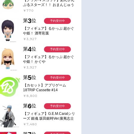
ぶるスターズ！！ おまんじゅう
にぎにぎマスコット ねくすと2
￥770
Hbox
3
第
位
予約受付中
【フィギュア】るかっぷ 超かぐ
や姫！ 酒寄彩葉
￥3,927
4
第
位
予約受付中
【フィギュア】るかっぷ 超かぐ
や姫！ かぐや
￥3,927
5
第
位
予約受付中
予約
予約
【カセット】アプリゲーム
18TRIP Cassette #14
2026年10月 中 発売予定
2026年11月 下旬 発売予定
￥8,800
チ】文豪ストレ
【グッズ-スタンドポップ】文
【グッズ-スタンドポップ】
バッジ／太宰治
豪ストレイドッグス 迷ヰ犬達
ニメ「文豪ストレイドッグ
6
第
位
予約受付中
ノ宴 其ノ四 アクリルスタンド
横浜廻遊 等身アクリルスタ
【フィギュア】G.E.M.Caratシリ
中原中也
ド 中原中也
￥1,500
￥1,650
ーズ 銀魂 坂田銀時Ver.攘夷志士
完成品フィギュア
￥7,480