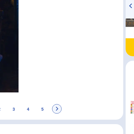
TVアニメ『戦隊大失格』
ハイキュー!! 烏野高校放送部!
radio 大直会 2nd season
2
3
4
5