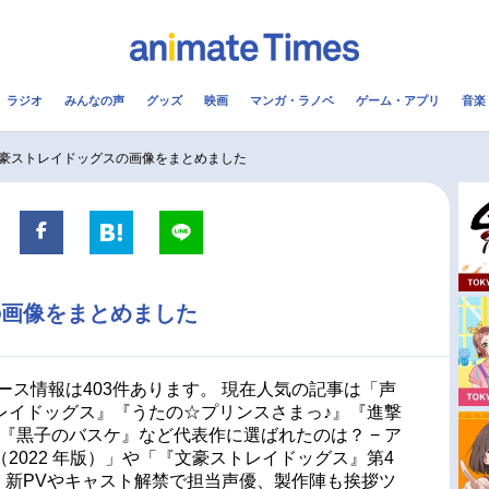
ラジオ
みんなの声
グッズ
映画
マンガ・ラノベ
ゲーム・アプリ
音楽
メ
声優
ラジオ
み
豪ストレイドッグスの画像をまとめました
コスプレ
2.5次元
配信
アニメ映画一覧
今期アニメ曜日別一覧
の画像をまとめました
実写化映画一覧
春アニメ
男性声優/女性声優一覧
夏アニメ
ース情報は403件あります。 現在人気の記事は「声
レイドッグス』『うたの☆プリンスさまっ♪』『進撃
FOLLOW US
!!』『黒子のバスケ』など代表作に選ばれたのは？ − ア
2022 年版）」や「『文豪ストレイドッグス』第4
！ 新PVやキャスト解禁で担当声優、製作陣も挨拶ツ