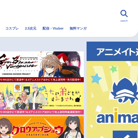
search
コスプレ
2.5次元
配信・Vtuber
無料マンガ
んなの声
グッズ
映画
・Vtuber
トレンド
無料マンガ
秋アニメ
冬アニメ