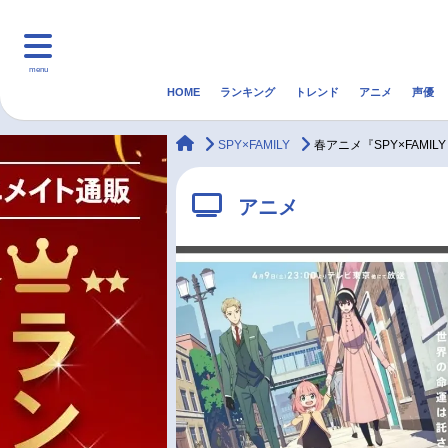
menu
HOME
ランキング
トレンド
アニメ
声優
HOME
ランキング
アニ
animateTimes
SPY×FAMILY
春アニメ『SPY×FAM
マンガ・ラノベ
ゲーム・アプリ
音楽
アニメ
最新記事一覧
アニメ記事一覧
声優記事一覧