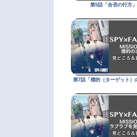
第5話「合否の行方」
第7話「標的（ターゲット）