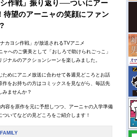
ヨシ作戦」振り返り──ついにアー
！待望のアーニャの笑顔にファン
?
話「ナカヨシ作戦」が放送されるTVアニメ
アーニャへのご褒美として「おしろで助けられごっこ」
リジナルのアクションシーンを楽しみました。
むためにアニメ放送に合わせて各週見どころとお話
原作をお持ちの方はコミックスを見ながら、毎話先
しみませんか？
の内容を原作を元に予想しつつ、アーニャの入学準備
についてなどの見どころをご紹介します！
FAMILY