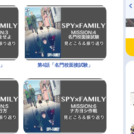
高橋美紀のおんぷの気持ち
TVアニメ『戦隊大失格』
♪ in アニメイトタイムズ
radio 大直会 2nd season
よ」
第4話「名門校面接試験」