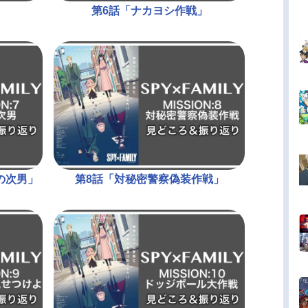
第6話「ナカヨシ作戦」
の次男」
第8話「対秘密警察偽装作戦」