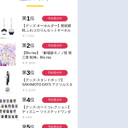
1
第
位
予約受付中
【グッズ-キーホルダー】呪術廻
戦 ふわコロりんセットキーホル
ダー【アニメイト特典付】
￥1,100
2
第
位
予約受付中
【Blu-ray】『劇場版モノノ怪 第
三章 蛇神』Blu-ray
￥9,900
3
第
位
予約受付中
【グッズ-スタンドポップ】
SAKAMOTO DAYS アクリルスタ
ンド～Sunny Afternoon～ 4.南雲
￥2,200
4
第
位
予約受付中
【グッズ-カードコレクション】
ディズニー ツイステッドワンダ
ーランド ランダムカードコレク
￥400
ション クラブ・ウェアver.
5
第
位
予約受付中