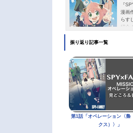
『SP
漫画作
らす
紹介
振り返り記事一覧
第1話「オペレーション〈梟
クス）〉」