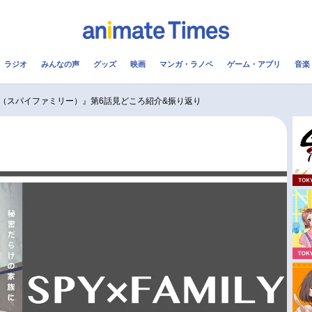
ラジオ
みんなの声
グッズ
映画
マンガ・ラノベ
ゲーム・アプリ
音楽
メ
声優
ラジオ
み
ILY（スパイファミリー）』第6話見どころ紹介&振り返り
コスプレ
2.5次元
配信
アニメ映画一覧
今期アニメ曜日別一覧
実写化映画一覧
春アニメ
男性声優/女性声優一覧
夏アニメ
FOLLOW US