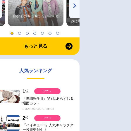
Trignalのキラキラ☆ビートＲ
森久保祥太郎×浪川大輔 つま
みは塩だけ
もっと見る
人気ランキング
1
位
アニメ
『無職転生Ⅲ』第7話あらすじ＆
場面カット
2026/08/05 19:01
2
位
アニメ
『ハイキュー!!』人気キャラクタ
ー投票受付中！