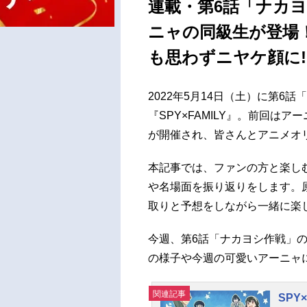
連載・第6話「ナカ
ニャの同級生が登場
も思わずニヤケ顔に!
2022年5月14日（土）に第6
『SPY×FAMILY』。前回は
が開催され、皆さんとアニメオ
本記事では、ファンの方と楽し
や名場面を振り返りをします。
取りと予想をしながら一緒に楽
今週、第6話「ナカヨシ作戦」
の様子や今週の可愛いアーニャ
関連記事
SPY×