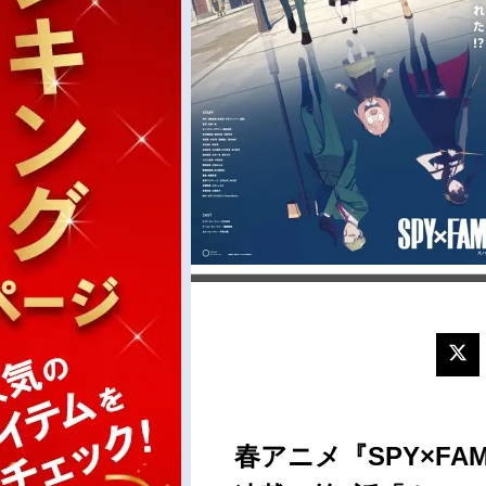
春アニメ『SPY×F