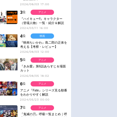
2026/08/03 17:00
3
位
アニメ
『ハイキュー!!』キャラクター
（登場人物）一覧・紹介＆解説
2024/03/11 16:00
4
位
映画
『映画ちいかわ』島二郎の正体を
考える【考察・レビュー】
2026/08/03 12:00
5
位
アニメ
『きみ愛』第6話あらすじ＆場面
カット
2026/08/05 18:02
6
位
アニメ
アニメ『Fate』シリーズ見る順番
をわかりやすく解説
2024/05/23 00:00
7
位
アニメ
『鬼滅の刃』呼吸一覧まとめ｜呼