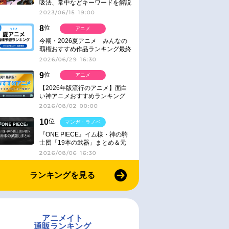
吸法、常中などキーワードを解説
2023/06/15 19:00
8
位
アニメ
今期・2026夏アニメ みんなの
覇権おすすめ作品ランキング最終
結果発表！
2026/06/29 16:30
9
位
アニメ
【2026年版流行のアニメ】面白
い神アニメおすすめランキング
【名作・話題作】｜ジャンル別人
2026/08/02 00:00
気作品をピックアップ
10
位
マンガ・ラノベ
『ONE PIECE』イム様・神の騎
士団「19本の武器」まとめ＆元
ネタ
2026/08/06 16:30
ランキングを見る
アニメイト
通販ランキング