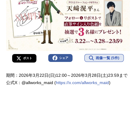
画像一覧 (5件)
シェア
ポスト
期間：2026年3月22日(日)12:00～2026年3月28日(土)23:59まで
公式X：@allworks_maid (
https://x.com/allworks_maid
)