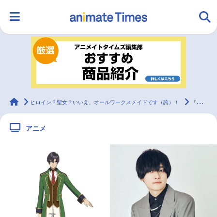
HOME
ランキング
アニメ
声優
ラジオ
みんなの声
グッズ
映画
animateTimes
ヒロイン？聖女？いいえ、オールワークスメイドです（誇）！
『オールワークスメイド』追加声優に天﨑滉平、キャラのビジュアルとコメントも公開
アニメ
マンガ・ラノベ
ゲーム・アプリ
音楽
コスプレ
2.5次元
配信・Vtuber
トレンド
無料マンガ
最新記事一覧
アニメ記事一覧
声優記事一覧