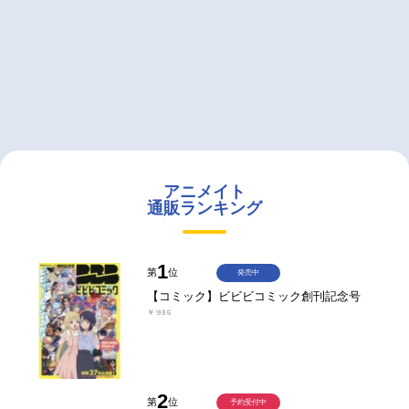
アニメイト
通販ランキング
1
第
位
発売中
【コミック】ビビビコミック創刊記念号
￥935
2
第
位
予約受付中