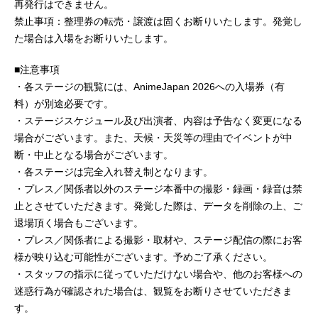
再発行はできません。
禁止事項：整理券の転売・譲渡は固くお断りいたします。発覚し
た場合は入場をお断りいたします。
■注意事項
・各ステージの観覧には、AnimeJapan 2026への入場券（有
料）が別途必要です。
・ステージスケジュール及び出演者、内容は予告なく変更になる
場合がございます。また、天候・天災等の理由でイベントが中
断・中止となる場合がございます。
・各ステージは完全入れ替え制となります。
・プレス／関係者以外のステージ本番中の撮影・録画・録音は禁
止とさせていただきます。発覚した際は、データを削除の上、ご
退場頂く場合もございます。
・プレス／関係者による撮影・取材や、ステージ配信の際にお客
様が映り込む可能性がございます。予めご了承ください。
・スタッフの指示に従っていただけない場合や、他のお客様への
迷惑行為が確認された場合は、観覧をお断りさせていただきま
す。