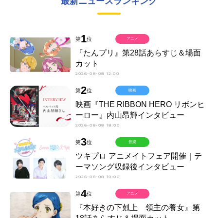
最新ニュースランキング
1
第
位
アニメ
『たんプリ』第28話あらすじ＆場面
カット
2026-08-08 12:00
2
第
位
映画
映画『THE RIBBON HERO リボンヒ
ーロー』内山昂輝インタビュー
2026-08-08 18:00
3
第
位
音楽
ツキプロ アニメイトフェア開催｜テ
ーマソング収録後インタビュー
2026-08-08 10:00
4
第
位
アニメ
『本好きの下剋上 領主の養女』第