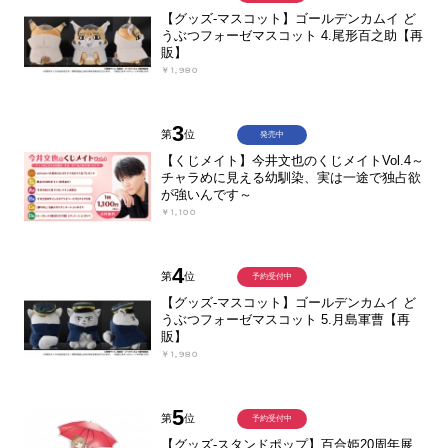
【グッズ-マスコット】ゴールデンカムイ ど
うぶつフォーゼマスコット 4.尾形百之助【再
販】
￥1,980
3
第
位
発売中
【くじメイト】今井文也のくじメイトVol.4～
チャラめに見える幼馴染、実は一途で独占欲
が強いんです～
￥1,100
4
第
位
予約受付中
【グッズ-マスコット】ゴールデンカムイ ど
うぶつフォーゼマスコット 5.月島軍曹【再
販】
￥1,980
5
第
位
予約受付中
【グッズ-スタンドポップ】百合姫20周年展