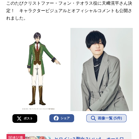
このたびクリストファー・フォン・テオラス役に天﨑滉平さん決
定！ キャラクタービジュアルとオフィシャルコメントも公開さ
れました。
画像一覧 (5件)
シェア
ポスト
関連記事
ヒロイン？聖女？いいえ、オールワ