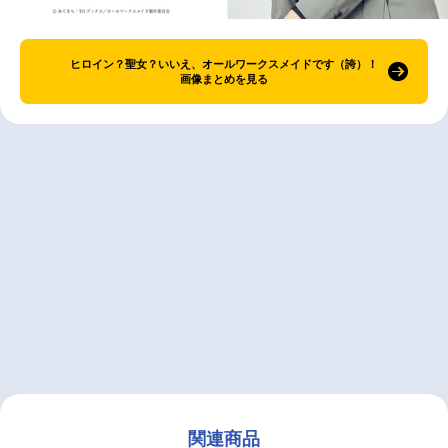
ヒロイン？聖女？いいえ、オールワークスメイドです（誇）！
画像まとめを見る
関連商品