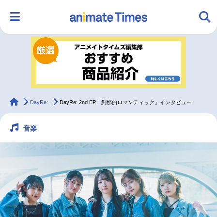
HOME
ランキング
アニメ
声優
ラジオ
みんなの声
グッズ
映画
animateTimes
DayRe:
DayRe: 2nd EP「刹那的ロマンティック」インタビュー
音楽
マンガ・ラノベ
ゲーム・アプリ
音楽
コスプレ
2.5次元
配信・Vtuber
トレンド
無料マンガ
最新記事一覧
アニメ記事一覧
声優記事一覧