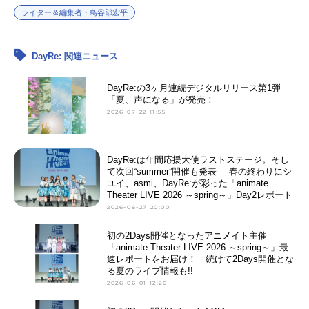
ライター＆編集者・鳥谷部宏平
DayRe: 関連ニュース
DayRe:の3ヶ月連続デジタルリリース第1弾
「夏、声になる」が発売！
2026-07-22 11:55
DayRe:は年間応援大使ラストステージ。そし
て次回“summer”開催も発表──春の終わりにシ
ユイ、asmi、DayRe:が彩った「animate
Theater LIVE 2026 ～spring～」Day2レポート
2026-06-27 20:00
初の2Days開催となったアニメイト主催
「animate Theater LIVE 2026 ～spring～」最
速レポートをお届け！ 続けて2Days開催とな
る夏のライブ情報も!!
2026-06-01 12:20