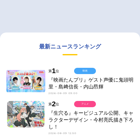
最新ニュースランキング
1
第
位
映画
『映画たんプリ』ゲスト声優に鬼頭明
里・島﨑信長・内山昂輝
2026-08-09 09:00
2
第
位
アニメ
『生穴る』キービジュアル公開、キャ
ラクターデザイン・今村亮氏描き下ろ
し！
2026-08-09 12:50