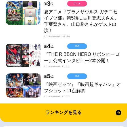
3
第
位
アニメ
夏アニメ『プラノサウルス ガチコセ
イブツ部』第5話に古川登志夫さん、
千葉繁さん、山口勝さんがゲスト出
演！
2026-08-09 07:30
4
第
位
映画
『THE RIBBON HERO リボンヒーロ
ー』公式インタビュー2本公開！
2026-08-09 12:00
5
第
位
映画
『映画ゼッツ』『映画超ギャバン』オ
フショット11点解禁
2026-08-09 12:00
ランキングを見る