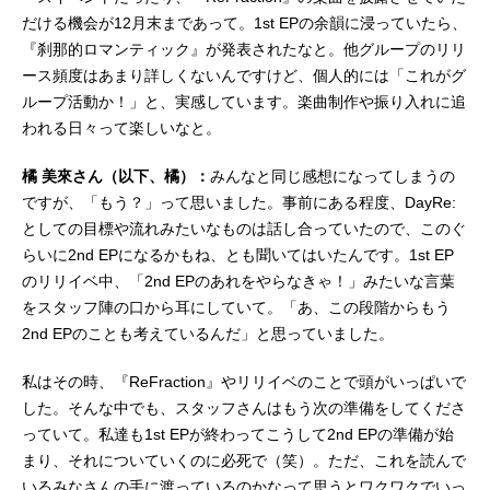
だける機会が12月末まであって。1st EPの余韻に浸っていたら、
『刹那的ロマンティック』が発表されたなと。他グループのリリ
ース頻度はあまり詳しくないんですけど、個人的には「これがグ
ループ活動か！」と、実感しています。楽曲制作や振り入れに追
われる日々って楽しいなと。
橘 美來さん（以下、橘）：
みんなと同じ感想になってしまうの
ですが、「もう？」って思いました。事前にある程度、DayRe:
としての目標や流れみたいなものは話し合っていたので、このぐ
らいに2nd EPになるかもね、とも聞いてはいたんです。1st EP
のリリイベ中、「2nd EPのあれをやらなきゃ！」みたいな言葉
をスタッフ陣の口から耳にしていて。「あ、この段階からもう
2nd EPのことも考えているんだ」と思っていました。
私はその時、『ReFraction』やリリイベのことで頭がいっぱいで
した。そんな中でも、スタッフさんはもう次の準備をしてくださ
っていて。私達も1st EPが終わってこうして2nd EPの準備が始
まり、それについていくのに必死で（笑）。ただ、これを読んで
いるみなさんの手に渡っているのかなって思うとワクワクでいっ