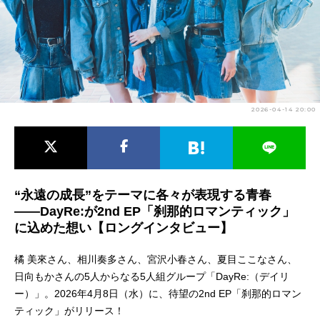
アニメ映画一覧
実写化映画一覧
今期アニメ曜日別一覧
春アニメ
夏アニメ
2026-04-14 20:00
秋アニメ
冬アニメ
男性声優/女性声優一覧
FOLLOW US
“永遠の成長”をテーマに各々が表現する青春
――DayRe:が2nd EP「刹那的ロマンティック」
に込めた想い【ロングインタビュー】
橘 美來さん、相川奏多さん、宮沢小春さん、夏目ここなさん、
日向もかさんの5人からなる5人組グループ「DayRe:（デイリ
ー）」。2026年4月8日（水）に、待望の2nd EP「刹那的ロマン
ティック」がリリース！