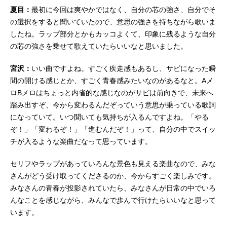
夏目：
最初に今回は爽やかではなく、自分の芯の強さ、自分でそ
の選択をすると聞いていたので、意思の強さを持ちながら歌いま
したね。ラップ部分とかもカッコよくて、印象に残るような自分
の芯の強さを乗せて歌えていたらいいなと思いました。
宮沢：
いい曲ですよね。すごく疾走感もあるし、サビになった瞬
間の開ける感じとか、すごく青春感みたいなのがあるなと。Aメ
ロBメロはちょっと内省的な感じなのがサビは前向きで、未来へ
踏み出すぞ、今から変わるんだぞっていう意思が乗っている歌詞
になっていて。いつ聞いても気持ちが入るんですよね。「やる
ぞ！」「変わるぞ！」「進むんだぞ！」って、自分の中でスイッ
チが入るような楽曲だなって思っています。
セリフやラップがあっていろんな景色も見える楽曲なので、みな
さんがどう受け取ってくださるのか、今からすごく楽しみです。
みなさんの青春が投影されていたら、みなさんが日常の中でいろ
んなことを感じながら、みんなで歩んで行けたらいいなと思って
います。