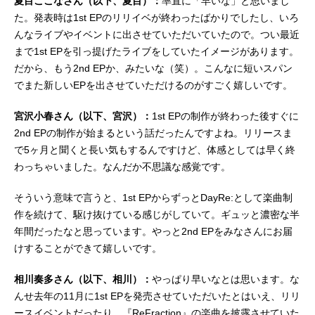
夏目ここなさん（以下、夏目）：
率直に「早いな」と思いまし
た。発表時は1st EPのリリイベが終わったばかりでしたし、いろ
んなライブやイベントに出させていただいていたので。つい最近
まで1st EPを引っ提げたライブをしていたイメージがあります。
だから、もう2nd EPか、みたいな（笑）。こんなに短いスパン
でまた新しいEPを出させていただけるのがすごく嬉しいです。
宮沢小春さん（以下、宮沢）：
1st EPの制作が終わった後すぐに
2nd EPの制作が始まるという話だったんですよね。リリースま
で5ヶ月と聞くと長い気もするんですけど、体感としては早く終
わっちゃいました。なんだか不思議な感覚です。
そういう意味で言うと、1st EPからずっとDayRe:として楽曲制
作を続けて、駆け抜けている感じがしていて。ギュッと濃密な半
年間だったなと思っています。やっと2nd EPをみなさんにお届
けすることができて嬉しいです。
相川奏多さん（以下、相川）：
やっぱり早いなとは思います。な
んせ去年の11月に1st EPを発売させていただいたとはいえ、リリ
ースイベントだったり、『ReFraction』の楽曲を披露させていた