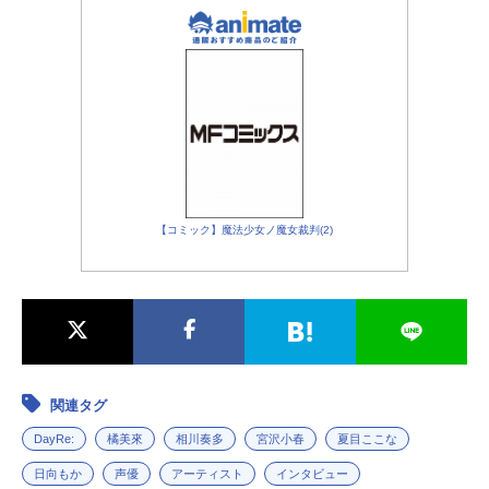
【コミック】魔法少女ノ魔女裁判(2)
関連タグ
DayRe:
橘美來
相川奏多
宮沢小春
夏目ここな
日向もか
声優
アーティスト
インタビュー