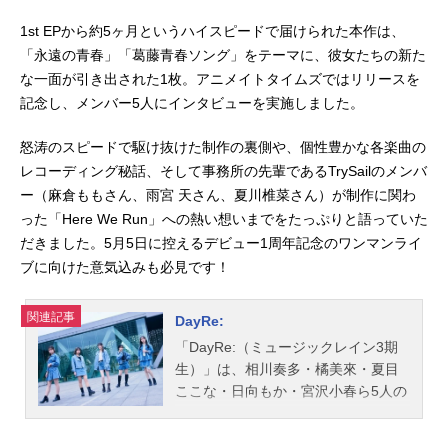
1st EPから約5ヶ月というハイスピードで届けられた本作は、
「永遠の青春」「葛藤青春ソング」をテーマに、彼女たちの新た
な一面が引き出された1枚。アニメイトタイムズではリリースを
記念し、メンバー5人にインタビューを実施しました。
怒涛のスピードで駆け抜けた制作の裏側や、個性豊かな各楽曲の
レコーディング秘話、そして事務所の先輩であるTrySailのメンバ
ー（麻倉ももさん、雨宮 天さん、夏川椎菜さん）が制作に関わ
った「Here We Run」への熱い想いまでをたっぷりと語っていた
だきました。5月5日に控えるデビュー1周年記念のワンマンライ
ブに向けた意気込みも必見です！
関連記事
DayRe:
「DayRe:（ミュージックレイン3期
生）」は、相川奏多・橘美來・夏目
ここな・日向もか・宮沢小春ら5人の
女性声優によるガールズユニット。
こちらではメンバーのプロフィー