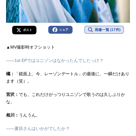
画像一覧 (17件)
シェア
ポスト
▲MV撮影時オフショット
――1st EPではユニゾンはなかったんでしたっけ？
橘：
「鏡面上、今、レーゾンデートル」の最後に、一瞬だけあり
ます（笑）。
宮沢：
でも、これだけがっつりユニゾンで歌うのは久しぶりか
な。
相川：
うんうん。
――夏目さんはいかがでしたか？