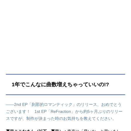
ル・出演作やインタビュー・日々荘3
号館のレポート記事などをご紹介し
ます。
1年でこんなに曲数増えちゃっていいの!?
――2nd EP「刹那的ロマンティック」のリリース、おめでとう
ございます！ 1st EP「ReFraction」から約5ヶ月ぶりのリリー
スですが、制作が決まった時のお気持ちを教えてください。